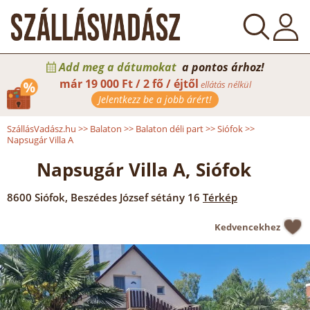
Add meg a dátumokat
a pontos árhoz!
már
19 000 Ft / 2 fő / éjtől
ellátás nélkül
Jelentkezz be a jobb árért!
SzállásVadász.hu
>>
Balaton
>>
Balaton déli part
>>
Siófok
>>
Napsugár Villa A
Napsugár Villa A, Siófok
8600
Siófok
,
Beszédes József sétány 16
Térkép
Kedvencekhez