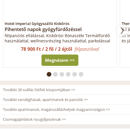
Hotel Imperial Gyógyszálló Kiskőrös
Ther
Pihentető napok gyógyfürdőzéssel
All 
félpanziós ellátással, Kiskőrösi Rónaszéki Termálfürdő
all 
használattal, wellnessrészleg használattal, parkolással
és j
78 900 Ft / 2 fő / 2 éjtől
félpanzióval
Megnézem >>
További 28 szállás Siófok központjában >>
További vendégházak, apartmanok és panziók >>
További apartmanok, magánszálláshelyek magyarországon >>
Csomagajánlatok nyugdíjasoknak >>