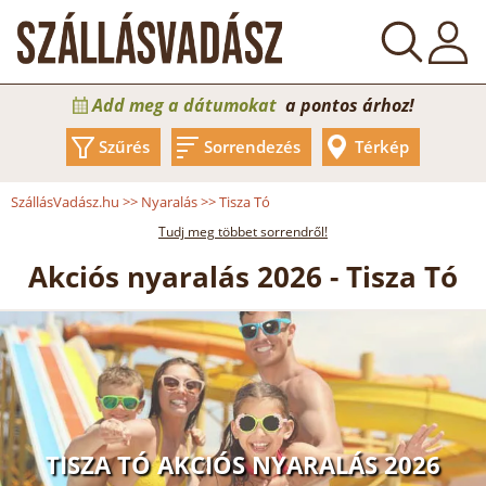
Add meg a dátumokat
a pontos árhoz!
Szűrés
Sorrendezés
Térkép
SzállásVadász.hu
>>
Nyaralás
>>
Tisza Tó
Tudj meg többet sorrendről!
Akciós nyaralás 2026 - Tisza Tó
TISZA TÓ AKCIÓS NYARALÁS 2026