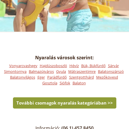
Nyaralás városok szerint:
Vonyarcvashegy
Hajdúszoboszló
Hévíz
Bük, Bükfürdő
Sárvár
Simontornya
Balmazújváros
Gyula
Mátraszentimre
Balatonszárszó
Balatonvilágos
Eger
Parádfürdő
Szentgotthárd
Mezőkövesd
Gosztola
Siófok
Balaton
További csomagok nyaralás kategóriában >>
Információ:
(06 1) 457 8450