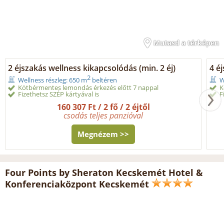
Mutasd a térképen
2 éjszakás wellness kikapcsolódás (min. 2 éj)
4 é
2
Wellness részleg: 650 m
beltéren
W
Kötbérmentes lemondás érkezés előtt 7 nappal
K
Fizethetsz SZÉP kártyával is
F
160 307 Ft / 2 fő / 2 éjtől
csodás teljes panzióval
Megnézem >>
Four Points by Sheraton Kecskemét Hotel &
Konferenciaközpont Kecskemét