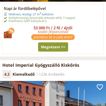
Napi ár fürdőbelépővel
2
Wellness részleg: 27 m
beltéren
Kötbérmentes lemondás érkezés előtt 7 nappal
Fizethetsz SZÉP kártyával is
53 000 Ft / 2 fő / éjtől
kiváló félpanzióval
Jelentkezz be a jobb árért!
Megnézem >>
Hotel Imperial Gyógyszálló Kiskőrös
4.3
Kiemelkedő
1236 értékelés