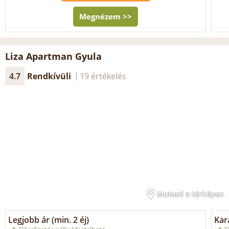
Megnézem >>
Liza Apartman Gyula
4.7
Rendkívüli
19 értékelés
Mutasd a térképen
Legjobb ár (min. 2 éj)
Kar