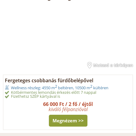
Mutasd a térképen
Fergeteges csobbanás fürdőbelépővel
2
2
Wellness részleg: 4550 m
beltéren, 10500 m
kültéren
Kötbérmentes lemondás érkezés előtt 7 nappal
Fizethetsz SZÉP kártyával is
66 000 Ft / 2 fő / éjtől
kiváló félpanzióval
Megnézem >>