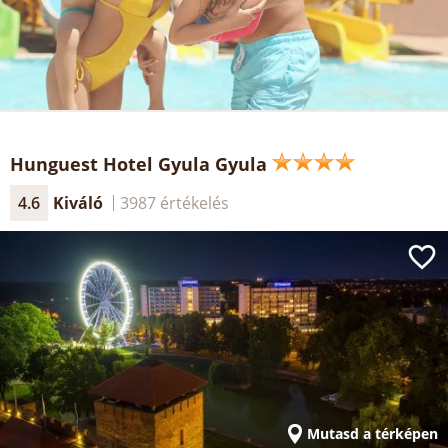
Hunguest Hotel Gyula Gyula
4.6
Kiváló
3987 értékelés
Mutasd a térképen