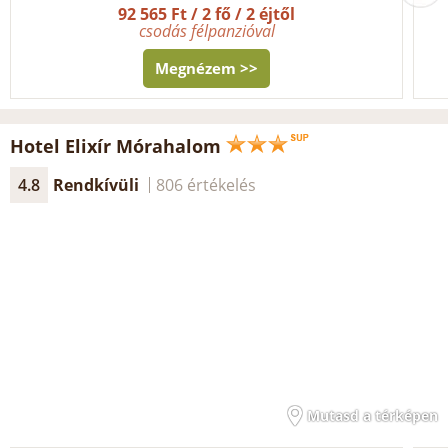
92 565 Ft / 2 fő / 2 éjtől
csodás félpanzióval
Megnézem >>
Hotel Elixír Mórahalom
4.8
Rendkívüli
806 értékelés
Mutasd a térképen