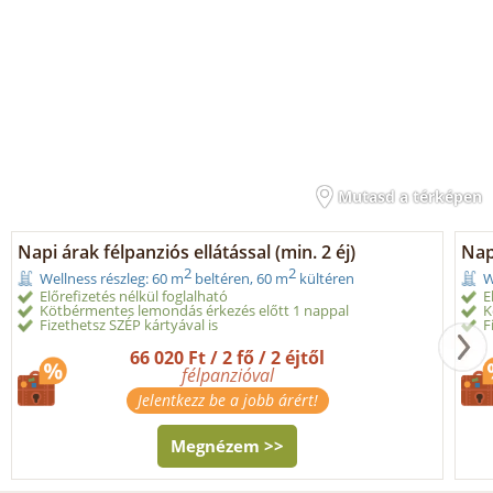
Mutasd a térképen
Napi árak félpanziós ellátással (min. 2 éj)
Napi
2
2
Wellness részleg: 60 m
beltéren, 60 m
kültéren
W
Előrefizetés nélkül foglalható
E
Kötbérmentes lemondás érkezés előtt 1 nappal
K
Fizethetsz SZÉP kártyával is
F
66 020 Ft / 2 fő / 2 éjtől
félpanzióval
Jelentkezz be a jobb árért!
Megnézem >>