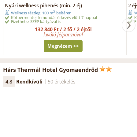
Nyári wellness pihenés (min. 2 éj)
2 éj
2
Wellness részleg: 100 m
beltéren
W
Kötbérmentes lemondás érkezés előtt 7 nappal
K
Fizethetsz SZÉP kártyával is
F
132 840 Ft / 2 fő / 2 éjtől
kiváló félpanzióval
Megnézem >>
Hárs Thermál Hotel Gyomaendrőd
4.8
Rendkívüli
50 értékelés