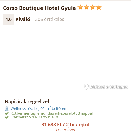
Corso Boutique Hotel Gyula
4.6
Kiváló
206 értékelés
Mutasd a térképen
Napi árak reggelivel
2
Wellness részleg: 90 m
beltéren
Kötbérmentes lemondás érkezés előtt 3 nappal
Fizethetsz SZÉP kártyával is
31 683 Ft / 2 fő / éjtől
reggelivel