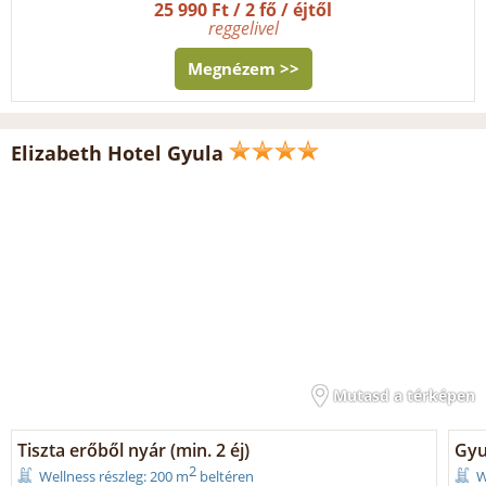
25 990 Ft / 2 fő / éjtől
reggelivel
Megnézem >>
Elizabeth Hotel Gyula
Mutasd a térképen
Tiszta erőből nyár (min. 2 éj)
Gyul
2
Wellness részleg: 200 m
beltéren
W