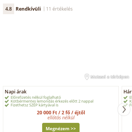
4.8
Rendkívüli
11 értékelés
Mutasd a térképen
Napi árak
Hár
Előrefizetés nélkül foglalható
E
Kötbérmentes lemondás érkezés előtt 2 nappal
K
Fizethetsz SZÉP kártyával is
F
20 000 Ft / 2 fő / éjtől
ellátás nélkül
Megnézem >>