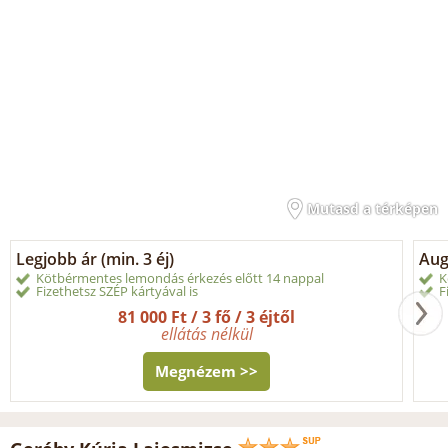
Mutasd a térképen
Legjobb ár (min. 3 éj)
Aug
Kötbérmentes lemondás érkezés előtt 14 nappal
K
Fizethetsz SZÉP kártyával is
F
81 000 Ft / 3 fő / 3 éjtől
ellátás nélkül
Megnézem >>