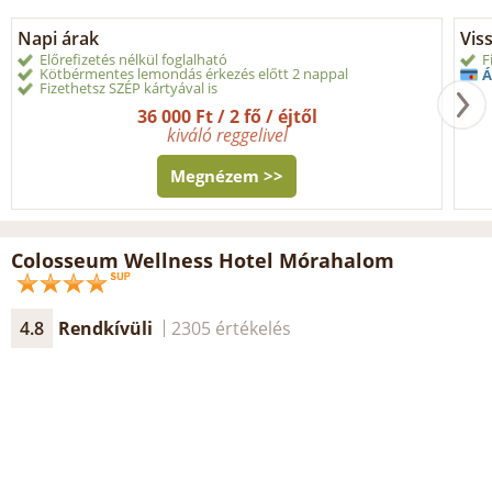
Napi árak
Vis
Előrefizetés nélkül foglalható
F
Kötbérmentes lemondás érkezés előtt 2 nappal
Á
Fizethetsz SZÉP kártyával is
36 000 Ft / 2 fő / éjtől
kiváló reggelivel
Megnézem >>
Colosseum Wellness Hotel Mórahalom
4.8
Rendkívüli
2305 értékelés