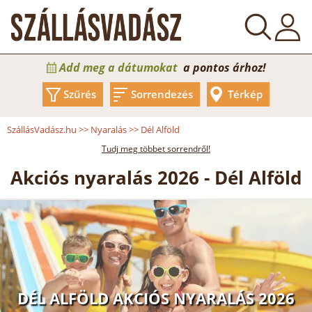
Add meg a dátumokat
a pontos árhoz!
Szűrés
Sorrendezés
Térkép
SzállásVadász.hu
>>
Nyaralás
>>
Dél Alföld
Tudj meg többet sorrendről!
Akciós nyaralás 2026 - Dél Alföld
DÉL ALFÖLD AKCIÓS NYARALÁS 2026