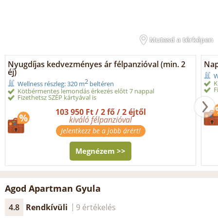
Mutasd a térképen
Nyugdíjas kedvezményes ár félpanzióval (min. 2
Nap
éj)
W
2
K
Wellness részleg: 320 m
beltéren
F
Kötbérmentes lemondás érkezés előtt 7 nappal
Fizethetsz SZÉP kártyával is
103 950 Ft / 2 fő / 2 éjtől
kiváló félpanzióval
Jelentkezz be a jobb árért!
Megnézem >>
Agod Apartman Gyula
4.8
Rendkívüli
9 értékelés