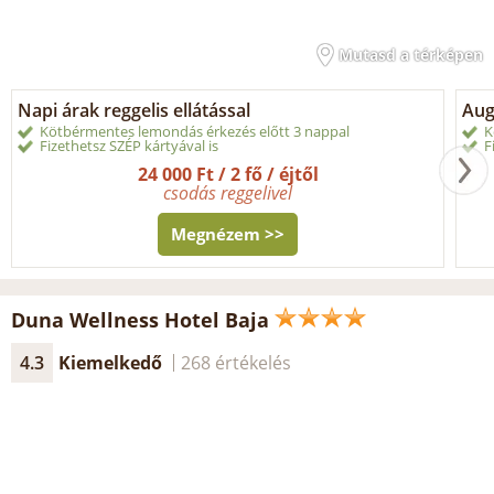
Mutasd a térképen
Napi árak reggelis ellátással
Aug
Kötbérmentes lemondás érkezés előtt 3 nappal
K
Fizethetsz SZÉP kártyával is
F
24 000 Ft / 2 fő / éjtől
csodás reggelivel
Megnézem >>
Duna Wellness Hotel Baja
4.3
Kiemelkedő
268 értékelés