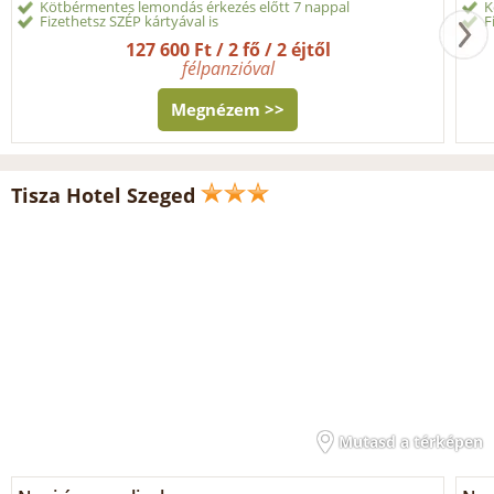
Kötbérmentes lemondás érkezés előtt 7 nappal
K
Fizethetsz SZÉP kártyával is
F
127 600 Ft / 2 fő / 2 éjtől
félpanzióval
Megnézem >>
Tisza Hotel Szeged
Mutasd a térképen