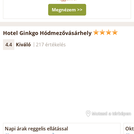
Megnézem >>
Hotel Ginkgo Hódmezővásárhely
4.4
Kiváló
217 értékelés
Mutasd a térképen
Napi árak reggelis ellátással
Okt