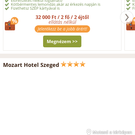
Előrefizetés nélkül foglalható
E
Kötbérmentes lemondás akár az érkezés napján is
K
Fizethetsz SZÉP kártyával is
F
32 000 Ft / 2 fő / 2 éjtől
ellátás nélkül
Jelentkezz be a jobb árért!
Megnézem >>
Mozart Hotel Szeged
Mutasd a térképen