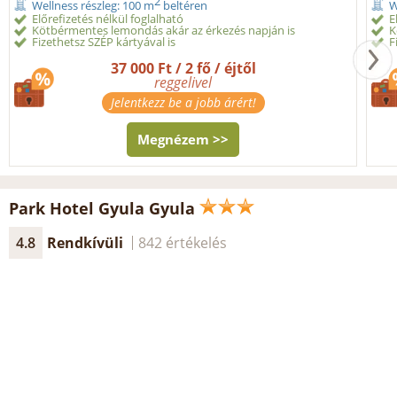
2
Wellness részleg: 100 m
beltéren
W
Előrefizetés nélkül foglalható
E
Kötbérmentes lemondás akár az érkezés napján is
K
Fizethetsz SZÉP kártyával is
F
37 000 Ft / 2 fő / éjtől
reggelivel
Jelentkezz be a jobb árért!
Megnézem >>
Park Hotel Gyula Gyula
4.8
Rendkívüli
842 értékelés