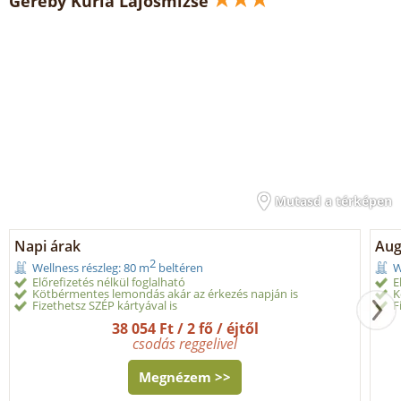
Geréby Kúria Lajosmizse
Mutasd a térképen
Napi árak
Aug
2
Wellness részleg: 80 m
beltéren
W
Előrefizetés nélkül foglalható
E
Kötbérmentes lemondás akár az érkezés napján is
K
Fizethetsz SZÉP kártyával is
F
38 054 Ft / 2 fő / éjtől
csodás reggelivel
Megnézem >>