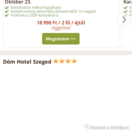
Október 23.
Kar
Előrefizetés nélkül foglalható
E
Kötbérmentes lemondás érkezés előtt 14 nappal
K
Fizethetsz SZÉP kártyával is
F
18 990 Ft / 2 fő / éjtől
reggelivel
Megnézem >>
Dóm Hotel Szeged
Mutasd a térképen