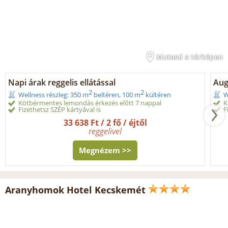
Mutasd a térképen
Napi árak reggelis ellátással
Aug
2
2
Wellness részleg: 350 m
beltéren, 100 m
kültéren
W
Kötbérmentes lemondás érkezés előtt 7 nappal
K
Fizethetsz SZÉP kártyával is
F
33 638 Ft / 2 fő / éjtől
reggelivel
Megnézem >>
Aranyhomok Hotel Kecskemét