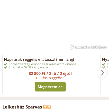
Mutasd a térképen
Napi árak reggelis ellátással (min. 2 éj)
Nyá
Kötbérmentes lemondás érkezés előtt 7 nappal
K
Fizethetsz SZÉP kártyával is
F
82 800 Ft / 2 fő / 2 éjtől
csodás reggelivel
Megnézem >>
Lelkesház Szarvas