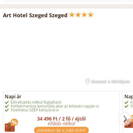
Art Hotel Szeged Szeged
Mutasd a térképen
Napi ár
Nap
Előrefizetés nélkül foglalható
K
Kötbérmentes lemondás akár az érkezés napján is
F
Fizethetsz SZÉP kártyával is
34 496 Ft / 2 fő / éjtől
ellátás nélkül
Jelentkezz be a jobb árért!