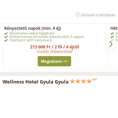
Mutasd a térképen
Kényeztető napok (min. 4 éj)
Hét
Előrefizetés nélkül foglalható
E
Kötbérmentes lemondás érkezés előtt 3 nappal
K
Fizethetsz SZÉP kártyával is
F
213 600 Ft / 2 fő / 4 éjtől
csodás félpanzióval
Megnézem >>
Wellness Hotel Gyula Gyula