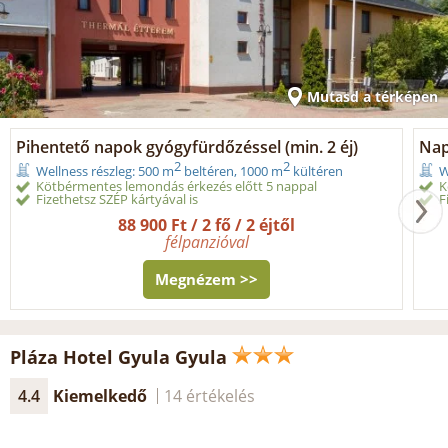
Mutasd a térképen
Pihentető napok gyógyfürdőzéssel (min. 2 éj)
Nap
2
2
Wellness részleg: 500 m
beltéren, 1000 m
kültéren
W
Kötbérmentes lemondás érkezés előtt 5 nappal
K
Fizethetsz SZÉP kártyával is
F
88 900 Ft / 2 fő / 2 éjtől
félpanzióval
Megnézem >>
Pláza Hotel Gyula Gyula
4.4
Kiemelkedő
14 értékelés