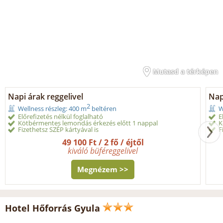
Mutasd a térképen
Napi árak reggelivel
Nap
2
Wellness részleg: 400 m
beltéren
W
Előrefizetés nélkül foglalható
E
Kötbérmentes lemondás érkezés előtt 1 nappal
K
Fizethetsz SZÉP kártyával is
F
49 100 Ft / 2 fő / éjtől
kiváló büféreggelivel
Megnézem >>
Hotel Hőforrás Gyula