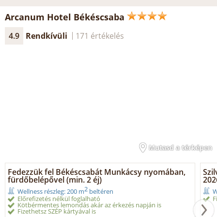
Arcanum Hotel Békéscsaba
4.9
Rendkívüli
171 értékelés
Mutasd a térképen
Fedezzük fel Békéscsabát Munkácsy nyomában,
Szi
fürdőbelépővel (min. 2 éj)
2026
2
Wellness részleg: 200 m
beltéren
W
Előrefizetés nélkül foglalható
F
Kötbérmentes lemondás akár az érkezés napján is
Fizethetsz SZÉP kártyával is