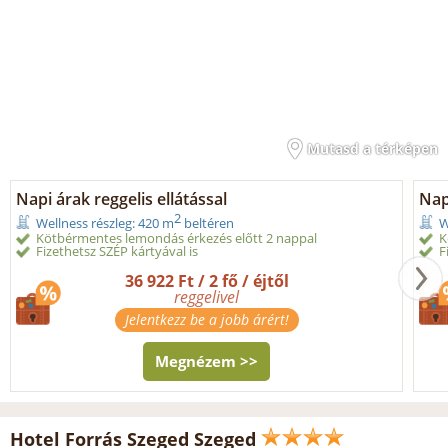
Mutasd a térképen
Napi árak reggelis ellátással
Nap
2
Wellness részleg: 420 m
beltéren
W
Kötbérmentes lemondás érkezés előtt 2 nappal
K
Fizethetsz SZÉP kártyával is
F
36 922 Ft / 2 fő / éjtől
reggelivel
Jelentkezz be a jobb árért!
Megnézem >>
Hotel Forrás Szeged Szeged