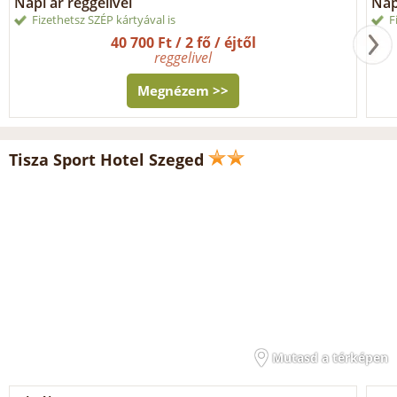
Napi ár reggelivel
Nap
Fizethetsz SZÉP kártyával is
F
40 700 Ft / 2 fő / éjtől
reggelivel
Megnézem >>
Tisza Sport Hotel Szeged
Mutasd a térképen