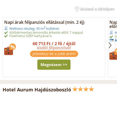
Mutasd a térképen
Napi árak félpanziós ellátással (min. 2 éj)
Napi
előr
2
Wellness részleg: 35 m
kültéren
Kötbérmentes lemondás érkezés előtt 7 nappal
W
Fizethetsz SZÉP kártyával is
F
Á
60 713 Ft / 2 fő / éjtől
kiváló félpanzióval
Jelentkezz be a jobb árért!
Megnézem >>
Hotel Aurum Hajdúszoboszló