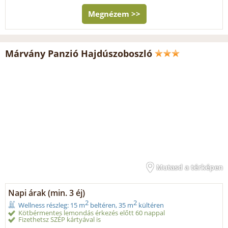
Megnézem >>
Márvány Panzió Hajdúszoboszló
Mutasd a térképen
Napi árak (min. 3 éj)
2
2
Wellness részleg: 15 m
beltéren, 35 m
kültéren
Kötbérmentes lemondás érkezés előtt 60 nappal
Fizethetsz SZÉP kártyával is