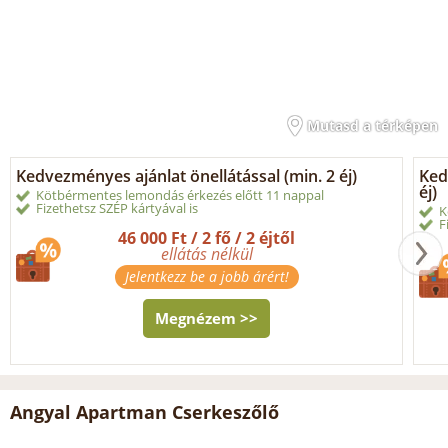
Mutasd a térképen
Kedvezményes ajánlat önellátással (min. 2 éj)
Ked
éj)
Kötbérmentes lemondás érkezés előtt 11 nappal
Fizethetsz SZÉP kártyával is
K
F
46 000 Ft / 2 fő / 2 éjtől
ellátás nélkül
Jelentkezz be a jobb árért!
Megnézem >>
Angyal Apartman Cserkeszőlő