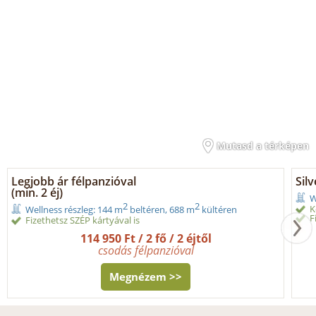
Mutasd a térképen
Legjobb ár félpanzióval
Sil
(min. 2 éj)
W
2
2
K
Wellness részleg: 144 m
beltéren, 688 m
kültéren
F
Fizethetsz SZÉP kártyával is
114 950 Ft / 2 fő / 2 éjtől
csodás félpanzióval
Megnézem >>