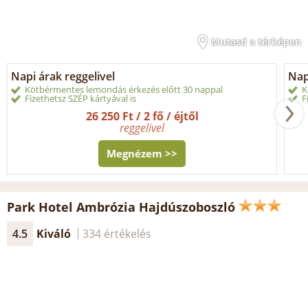
Mutasd a térképen
Napi árak reggelivel
Nap
Kötbérmentes lemondás érkezés előtt 30 nappal
K
Fizethetsz SZÉP kártyával is
F
26 250 Ft / 2 fő / éjtől
reggelivel
Megnézem >>
Park Hotel Ambrózia Hajdúszoboszló
4.5
Kiváló
334 értékelés