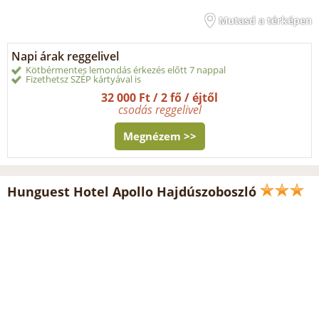
Mutasd a térképen
Napi árak reggelivel
Kötbérmentes lemondás érkezés előtt 7 nappal
Fizethetsz SZÉP kártyával is
32 000 Ft / 2 fő / éjtől
csodás reggelivel
Megnézem >>
Hunguest Hotel Apollo Hajdúszoboszló