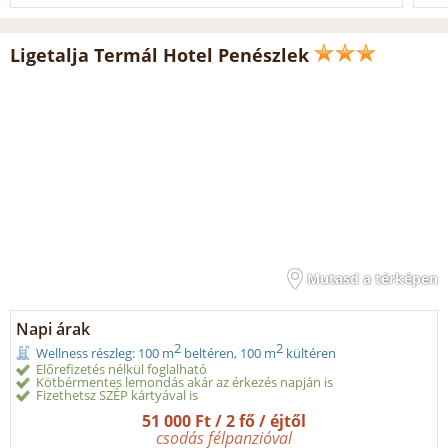
Ligetalja Termál Hotel Penészlek
Mutasd a térképen
Napi árak
2
2
Wellness részleg: 100 m
beltéren, 100 m
kültéren
Előrefizetés nélkül foglalható
Kötbérmentes lemondás akár az érkezés napján is
Fizethetsz SZÉP kártyával is
51 000 Ft / 2 fő / éjtől
csodás félpanzióval