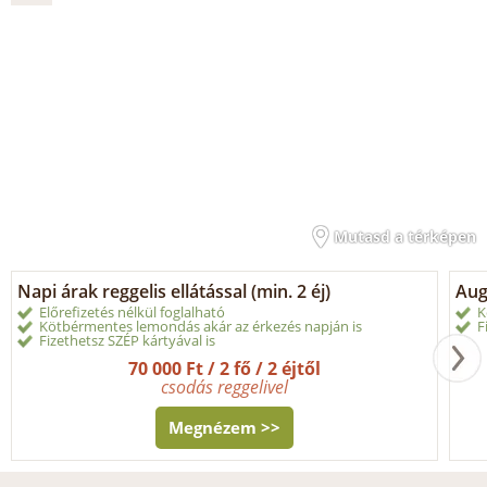
Mutasd a térképen
Napi árak reggelis ellátással (min. 2 éj)
Aug
Előrefizetés nélkül foglalható
K
Kötbérmentes lemondás akár az érkezés napján is
F
Fizethetsz SZÉP kártyával is
70 000 Ft / 2 fő / 2 éjtől
csodás reggelivel
Megnézem >>