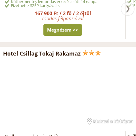
Kötbérmentes lemondás érkezés előtt 14 nappal
K
Fizethetsz SZÉP kártyával is
F
167 900 Ft / 2 fő / 2 éjtől
csodás félpanzióval
Megnézem >>
Hotel Csillag Tokaj Rakamaz
Mutasd a térképen