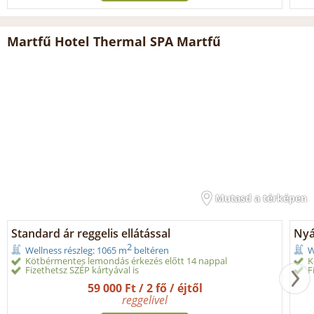
Martfű Hotel Thermal SPA Martfű
Mutasd a térképen
Standard ár reggelis ellátással
Nyár
2
Wellness részleg: 1065 m
beltéren
W
Kötbérmentes lemondás érkezés előtt 14 nappal
K
Fizethetsz SZÉP kártyával is
F
59 000 Ft / 2 fő / éjtől
reggelivel