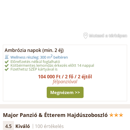
Mutasd a térképen
Ambrózia napok (min. 2 éj)
2
Wellness részleg: 300 m
beltéren
Előrefizetés nélkül foglalható
Kötbérmentes lemondás érkezés előtt 14 nappal
Fizethetsz SZÉP kártyával is
104 000 Ft / 2 fő / 2 éjtől
félpanzióval
Megnézem >>
Major Panzió & Étterem Hajdúszoboszló
4.5
Kiváló
100 értékelés