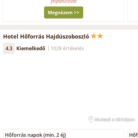
félpanzióval
Megnézem >>
Hotel Hőforrás Hajdúszoboszló
4.3
Kiemelkedő
1028 értékelés
Mutasd a térképen
Hőforrás napok (min. 2 éj)
Hőf