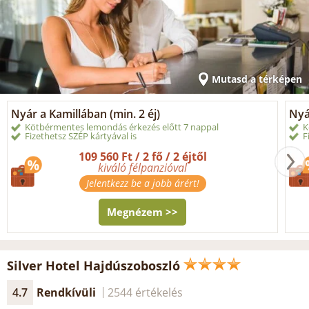
Mutasd a térképen
Nyár a Kamillában (min. 2 éj)
Nyá
Kötbérmentes lemondás érkezés előtt 7 nappal
K
Fizethetsz SZÉP kártyával is
F
109 560 Ft / 2 fő / 2 éjtől
kiváló félpanzióval
Jelentkezz be a jobb árért!
Megnézem >>
Silver Hotel Hajdúszoboszló
4.7
Rendkívüli
2544 értékelés