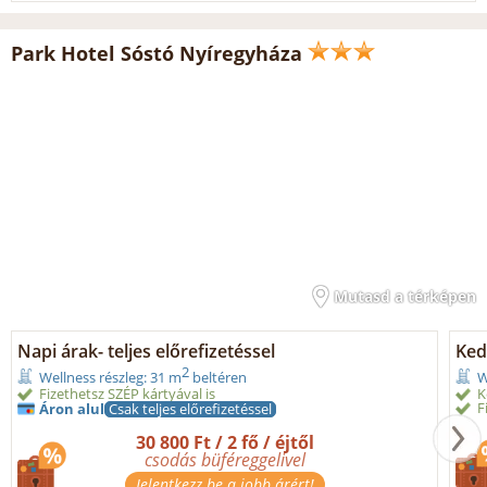
Park Hotel Sóstó Nyíregyháza
Mutasd a térképen
Napi árak- teljes előrefizetéssel
Ked
2
Wellness részleg: 31 m
beltéren
W
Fizethetsz SZÉP kártyával is
K
F
Áron alul
Csak teljes előrefizetéssel
30 800 Ft / 2 fő / éjtől
csodás büféreggelivel
Jelentkezz be a jobb árért!