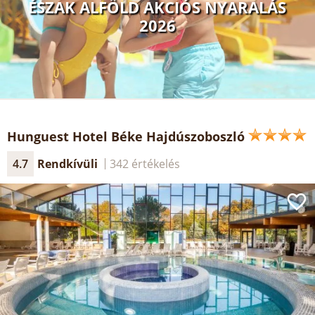
ÉSZAK ALFÖLD AKCIÓS NYARALÁS
2026
Hunguest Hotel Béke Hajdúszoboszló
4.7
Rendkívüli
342 értékelés