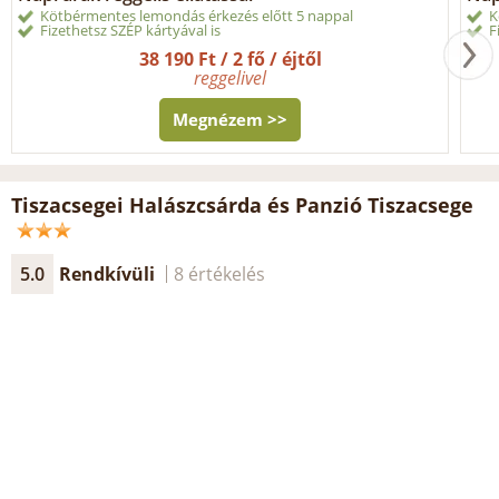
Kötbérmentes lemondás érkezés előtt 5 nappal
K
Fizethetsz SZÉP kártyával is
F
38 190 Ft / 2 fő / éjtől
reggelivel
Megnézem >>
Tiszacsegei Halászcsárda és Panzió Tiszacsege
5.0
Rendkívüli
8 értékelés