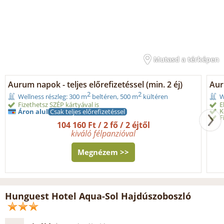
Mutasd a térképen
Aurum napok - teljes előrefizetéssel (min. 2 éj)
Aur
2
2
Wellness részleg: 300 m
beltéren, 500 m
kültéren
W
Fizethetsz SZÉP kártyával is
E
K
Áron alul
Csak teljes előrefizetéssel
F
104 160 Ft / 2 fő / 2 éjtől
kiváló félpanzióval
Megnézem >>
Hunguest Hotel Aqua-Sol Hajdúszoboszló