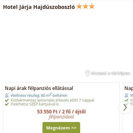
Hotel Járja Hajdúszoboszló
Mutasd a térképen
Napi árak félpanziós ellátással
Nap
2
Wellness részleg: 80 m
beltéren
W
Kötbérmentes lemondás érkezés előtt 7 nappal
K
Fizethetsz SZÉP kártyával is
F
53 550 Ft / 2 fő / éjtől
félpanzióval
Megnézem >>