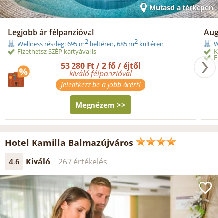
Mutasd a térképen
Legjobb ár félpanzióval
Aug
2
2
Wellness részleg: 695 m
beltéren, 685 m
kültéren
W
Fizethetsz SZÉP kártyával is
K
F
53 280 Ft / 2 fő / éjtől
kiváló félpanzióval
Jelentkezz be a jobb árért!
Megnézem >>
Hotel Kamilla Balmazújváros
4.6
Kiváló
267 értékelés