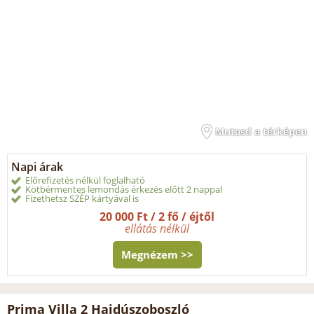
Mutasd a térképen
Napi árak
Előrefizetés nélkül foglalható
Kötbérmentes lemondás érkezés előtt 2 nappal
Fizethetsz SZÉP kártyával is
20 000 Ft / 2 fő / éjtől
ellátás nélkül
Megnézem >>
Prima Villa 2 Hajdúszoboszló