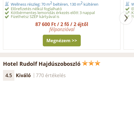
2
2
Wellness részleg: 70 m
beltéren, 130 m
kültéren
W
Előrefizetés nélkül foglalható
E
Kötbérmentes lemondás érkezés előtt 3 nappal
K
Fizethetsz SZÉP kártyával is
F
87 600 Ft / 2 fő / 2 éjtől
félpanzióval
Megnézem >>
Hotel Rudolf Hajdúszoboszló
4.5
Kiváló
770 értékelés