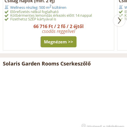
Csillag napok (min. 2 éj)
Csi
2
Wellness részleg: 500 m
kültéren
W
Előrefizetés nélkül foglalható
E
Kötbérmentes lemondás érkezés előtt 14 nappal
K
Fizethetsz SZÉP kártyával is
F
66 716 Ft / 2 fő / 2 éjtől
csodás reggelivel
Megnézem >>
Solaris Garden Rooms Cserkeszőlő
Mutasd a térképen