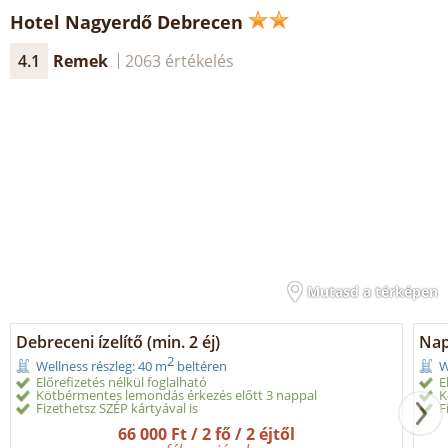
Hotel Nagyerdő Debrecen
4.1
Remek
2063 értékelés
Mutasd a térképen
Debreceni ízelítő (min. 2 éj)
Nap
2
Wellness részleg: 40 m
beltéren
W
Előrefizetés nélkül foglalható
E
Kötbérmentes lemondás érkezés előtt 3 nappal
K
Fizethetsz SZÉP kártyával is
F
66 000 Ft / 2 fő / 2 éjtől