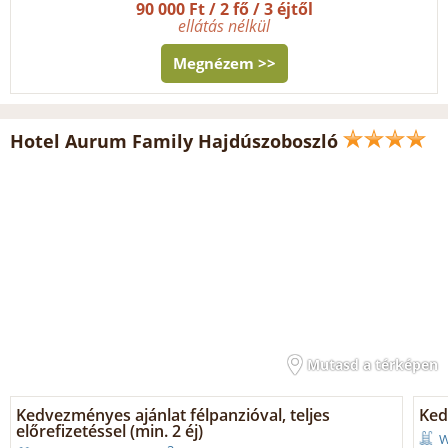
90 000 Ft / 2 fő / 3 éjtől
ellátás nélkül
Megnézem >>
Hotel Aurum Family Hajdúszoboszló
Mutasd a térképen
Kedvezményes ajánlat félpanzióval, teljes
Ked
előrefizetéssel (min. 2 éj)
W