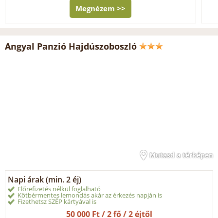
Megnézem >>
Angyal Panzió Hajdúszoboszló
Mutasd a térképen
Napi árak (min. 2 éj)
Előrefizetés nélkül foglalható
Kötbérmentes lemondás akár az érkezés napján is
Fizethetsz SZÉP kártyával is
50 000 Ft / 2 fő / 2 éjtől