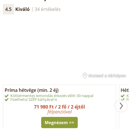
4.5
Kiváló
34 értékelés
Mutasd a térképen
Príma hétvége (min. 2 éj)
Hétk
Kötbérmentes lemondás érkezés előtt 30 nappal
K
Fizethetsz SZÉP kártyával is
F
71 980 Ft / 2 fő / 2 éjtől
félpanzióval
Megnézem >>