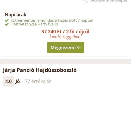
Napi árak
Kötbérmentes lemondás érkezés előtt 7 nappal
Fizethetsz SZÉP kártyával is
37 240 Ft / 2 fő / éjtől
kiváló reggelivel
Megnézem >>
Járja Panzió Hajdúszoboszló
4.0
Jó
77 értékelés