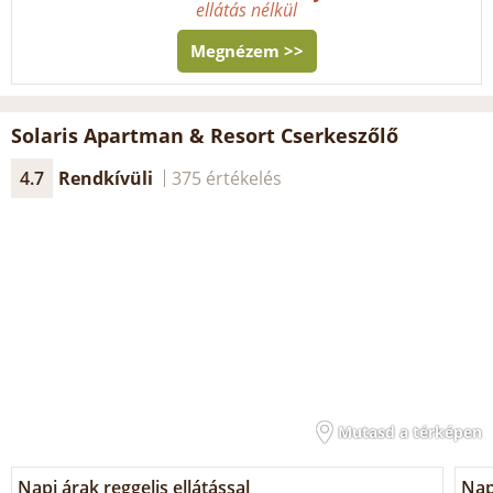
ellátás nélkül
Megnézem >>
Solaris Apartman & Resort Cserkeszőlő
4.7
Rendkívüli
375 értékelés
Mutasd a térképen
Napi árak reggelis ellátással
Nap