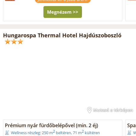
Megnézem >>
Hungarospa Thermal Hotel Hajdúszoboszló
Mutasd a térképen
Prémium nyár fürdőbelépővel (min. 2 éj)
Spa
2
2
Wellness részleg: 250 m
beltéren, 71 m
kültéren
W