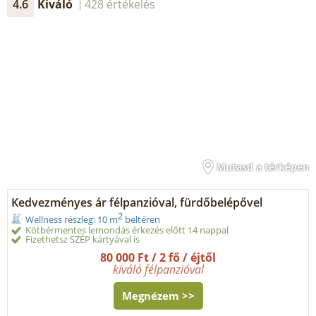
4.6
Kiváló
428 értékelés
Mutasd a térképen
Kedvezményes ár félpanzióval, fürdőbelépővel
2
Wellness részleg: 10 m
beltéren
Kötbérmentes lemondás érkezés előtt 14 nappal
Fizethetsz SZÉP kártyával is
80 000 Ft / 2 fő / éjtől
kiváló félpanzióval
Megnézem >>