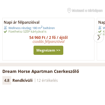
Mutasd a térképen
Napi ár félpanzióval
Nap
2
Wellness részleg: 180 m
beltéren
W
Fizethetsz SZÉP kártyával is
K
F
54 960 Ft / 2 fő / éjtől
csodás félpanzióval
Megnézem >>
Dream Horse Apartman Cserkeszőlő
4.8
Rendkívüli
12 értékelés