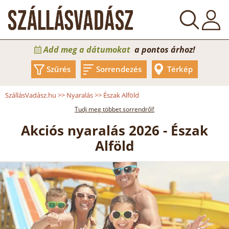
Add meg a dátumokat
a pontos árhoz!
Szűrés
Sorrendezés
Térkép
SzállásVadász.hu
>>
Nyaralás
>>
Észak Alföld
Tudj meg többet sorrendről!
Akciós nyaralás 2026 - Észak
Alföld