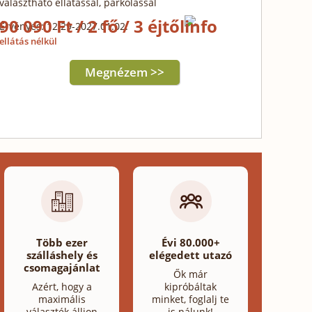
választható ellátással, parkolással
90 090 Ft / 2 fő / 3 éjtől
Érvényes: 12.29-2027.01.02.
ellátás nélkül
Megnézem >>
Több ezer
Évi 80.000+
szálláshely és
elégedett utazó
csomagajánlat
Ők már
Azért, hogy a
kipróbáltak
maximális
minket, foglalj te
választék álljon
is nálunk!