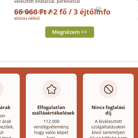
választott ellátással, parkolással
66 066 Ft / 2 fő / 3 éjtől
Érvényes: 12.23-28.
ellátás nélkül
Megnézem >>
 árak
Elfogulatlan
Nincs foglalási
szállásértékelések
díj
lon
t árak
112.000
A kiválasztott
ezőek,
vendégvélemény,
szolgáltatásokon
zt
hogy valós képet
kívül semmilyen
z meg.
kapj.
plusz költség nem