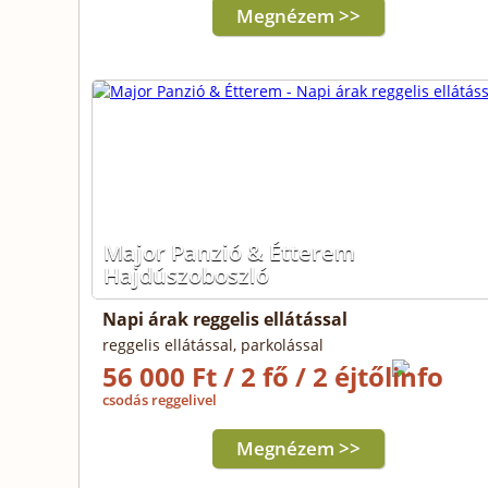
Megnézem >>
Major Panzió & Étterem
Hajdúszoboszló
Napi árak reggelis ellátással
reggelis ellátással, parkolással
56 000 Ft / 2 fő / 2 éjtől
csodás reggelivel
Megnézem >>