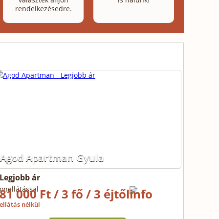
rendelkezésedre.
Agod Apartman Gyula
Legjobb ár
önellátással
81 000 Ft / 3 fő / 3 éjtől
ellátás nélkül