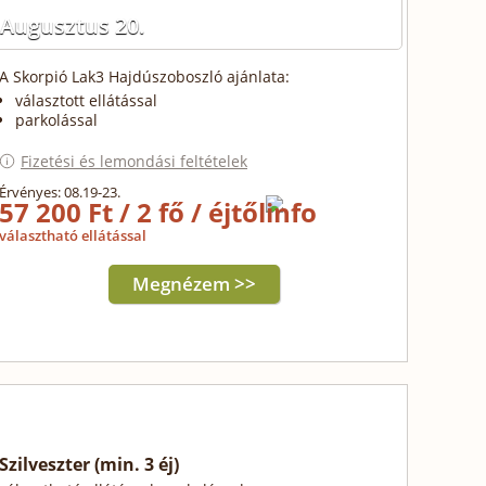
Augusztus 20.
A Skorpió Lak3 Hajdúszoboszló ajánlata:
választott ellátással
parkolással
Fizetési és lemondási feltételek
Érvényes: 08.19-23.
57 200 Ft / 2 fő / éjtől
választható ellátással
Megnézem >>
Szilveszter (min. 3 éj)