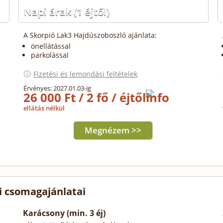
Napi árak
(1 éjtől)
A Skorpió Lak3 Hajdúszoboszló ajánlata:
önellátással
parkolással
Fizetési és lemondási feltételek
Érvényes: 2027.01.03-ig
26 000 Ft / 2 fő / éjtől
ellátás nélkül
Megnézem >>
i csomagajánlatai
Karácsony (min. 3 éj)