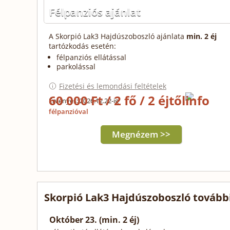
Félpanziós ajánlat
A Skorpió Lak3 Hajdúszoboszló ajánlata
min. 2 éj
tartózkodás esetén:
félpanziós ellátással
parkolással
Fizetési és lemondási feltételek
60 000 Ft / 2 fő / 2 éjtől
Érvényes: 2026.12.22-ig
félpanzióval
Megnézem >>
Skorpió Lak3 Hajdúszoboszló tovább
Október 23. (min. 2 éj)