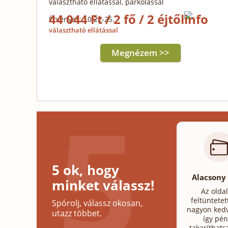
választható ellátással, parkolással
44 044 Ft / 2 fő / 2 éjtől
Érvényes: 10.22-25.
választható ellátással
Megnézem >>
5 ok, hogy
Alacsony
minket válassz!
Az olda
feltüntetet
Spórolj, válassz okosan,
nagyon kedv
utazz többet.
így pén
takaríthats