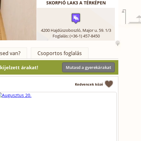
SKORPIÓ LAK3 A TÉRKÉPEN
4200
Hajdúszoboszló
,
Major u. 59. 1/3
Foglalás: (+36-1) 457-8450
sed van?
Csoportos foglalás
ijelzett árakat!
Mutasd a gyerekárakat
Kedvencek közé