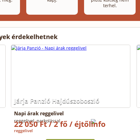
terhel.
lyek érdekelhetnek
Járja Panzió Hajdúszoboszló
Napi árak reggelivel
reggelivel, parkolással
22 050 Ft / 2 fő / éjtől
reggelivel