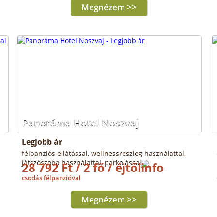
Megnézem >>
Panoráma Hotel Noszvaj
Legjobb ár
félpanziós ellátással, wellnessrészleg használattal,
játszószoba használattal, parkolással
28 792 Ft / 2 fő / éjtől
csodás félpanzióval
Megnézem >>