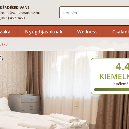
KÉRDÉSED VAN?
iroda@szallasvadasz.hu
(06 1) 457 8450
szaka
Nyugdíjasoknak
Wellness
Család
 Lak3
ó
4.
KIEMEL
7
vélemé