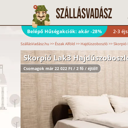
Belépő Hűségakciók: akár -28%
2-3 éj
SzállásVadász.hu
>>
Észak Alföld
>>
Hajdúszoboszló
>>
Skorpió
Skorpió Lak3 Hajdúszoboszl
Csomagok már 22 022 Ft / 2 fő / éjtől!