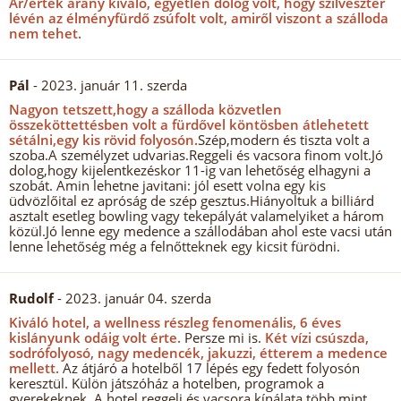
Ár/érték arány kiváló, egyetlen dolog volt, hogy szilveszter
lévén az élményfürdő zsúfolt volt, amiről viszont a szálloda
nem tehet.
Pál
- 2023. január 11. szerda
Nagyon tetszett,hogy a szálloda közvetlen
összeköttettésben volt a fürdővel köntösben átlehetett
sétálni,egy kis rövid folyosón.
Szép,modern és tiszta volt a
szoba.A személyzet udvarias.Reggeli és vacsora finom volt.Jó
dolog,hogy kijelentkezéskor 11-ig van lehetőség elhagyni a
szobát. Amin lehetne javitani: jól esett volna egy kis
üdvözlőital ez apróság de szép gesztus.Hiányoltuk a billiárd
asztalt esetleg bowling vagy tekepályát valamelyiket a három
közül.Jó lenne egy medence a szállodában ahol este vacsi után
lenne lehetőség még a felnőtteknek egy kicsit fürödni.
Rudolf
- 2023. január 04. szerda
Kiváló hotel, a wellness részleg fenomenális, 6 éves
kislányunk odáig volt érte.
Persze mi is.
Két vízi csúszda,
sodrófolyosó, nagy medencék, jakuzzi, étterem a medence
mellett.
Az átjáró a hotelből 17 lépés egy fedett folyosón
keresztül. Külön játszóház a hotelben, programok a
gyerekeknek. A hotel reggeli és vacsora kínálata több mint