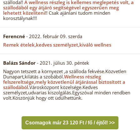
szálloda!!
A wellness részleg is kellemes meglepetés volt, a
szállodából egy átjáró segítségével egyszerűen meg
lehetett közelíteni!
! Csak ajánlani tudom minden
korosztálynak!!!
Ferencné
- 2022. február 09. szerda
Remek ételek,kedves személyzet,kiváló wellnes
Balázs Sándor
- 2021. július 30. péntek
Nagyon tetszett a környezet ,a szálloda fekvése.Közvetlen
Dunapart,kilátás a szobából.
Wellness részleg
felszereltsége,mely közvetlenül átjárással biztosított a
szállodából.
Városközpont közelsége.Kedves
személyzet,udvarias kiszolgálás.Egyszóval minden rendben
volt.Köszönjük hogy ott üdülhettünk.
Csomagok már 23 120 Ft / fő / éjtől! >>