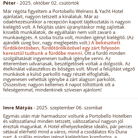
Péter
- 2025. október 02. csütörtök
Már régóta figyeltem a Portobello Welness & Yacht Hotel
ajánlatait, nagyon tetszett a kínálatuk. Már az
odaérkezésünkkor a recepción kapott tájékoztatás is nagyon
kielégítő volt. A felújítás utáni újranyitáskor még zajlottak
kissebb munkálatok, de egyáltalán nem volt zavaró a
munkavégzés. A szoba tiszta volt, minden igényt kielégítő. (Az
ajándék üveg bor, nagy meglepetés volt.
) A bekészített
fürdőköntösben, fürdőtörölközővel egy zárt folyosón
keresztül tudtunk a fürdőbe menni.
Ott a fürdő minden
szolgáltatását ingyenesen tudtuk igénybe venni. Az
étteremben udvariasak, beszélgetősek voltak a dolgozók. Az
ételkínálat választékos és bőséges volt. Mivel a felújítást végző
munkások a külső parkolló nagy részét elfoglalták,
ingyenesen vehettük igénybe a zárt alagsori parkolót.
Összesítve; nagyon kellemes 4 napot töltöttünk ott a
feleségemmel, mindenkinek szívesen ajánlom!
Imre Mátyás
- 2025. szeptember 06. szombat
Egymás után már harmadszor voltunk a Portobello Hotelben
és változatlanul minden tetszett, változatlanul nagyon jól
éreztük magunkat. A Hotel elhelyezkedése ideális, pár perces
sétával elérhető mind a város, mind a csodálatos Kis-Duna
part. A szállás minden igényt kielégítően komfortos, a