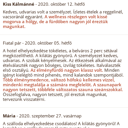
Kiss Kálmánné
- 2020. október 12. hétfő
Kedves, udvarias volt a személyzet. Ízletes ételek a reggelinél,
vacsoránál egyaránt.
A wellness rèszlegen volt kissé
mogorva a hölgy, de a fürdőben nagyon jól éreztük
magunkat.
Fiatal pár
- 2020. október 05. hétfő
A hotel elhelyezkedése tökéletes, a belváros 2 perc sétával
megközelíthető. A kilátás gyönyörű. A személyezet kedves,
udvarias. A szobák kényelmesek. Az étkezések alkalmával az
ételválaszték nagyon bőséges, ízvilág tökéletes. Italválaszték
első osztályú.
Az élményfürdő nagyon klassz volt.
Minden
igényt kielégítő mind pihenés, mind kalandok szempontjából.
Több élménymedence, változó hőfokú kellemes vízzel,
mindenki megtalálja a számára megfelelőt.
A szaunapark
nagyon tetszett, többféle változatos szauna szeánszokkal.
Összefoglalva, nagyon tetszett, jól éreztük magunkat,
tervezünk visszatérni.
Mária
- 2020. szeptember 27. vasárnap
A szálloda elhelyezkedése csodálatos! A kilátás gyönyörű! A