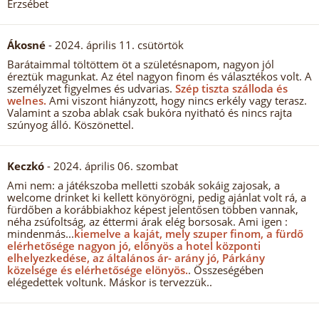
Erzsébet
Ákosné
- 2024. április 11. csütörtök
Barátaimmal töltöttem öt a születésnapom, nagyon jól
éreztük magunkat. Az étel nagyon finom és választékos volt. A
személyzet figyelmes és udvarias.
Szép tiszta szálloda és
welnes.
Ami viszont hiányzott, hogy nincs erkély vagy terasz.
Valamint a szoba ablak csak bukóra nyitható és nincs rajta
szúnyog álló. Köszönettel.
Keczkó
- 2024. április 06. szombat
Ami nem: a játékszoba melletti szobák sokáig zajosak, a
welcome drinket ki kellett könyörögni, pedig ajánlat volt rá, a
fürdőben a korábbiakhoz képest jelentősen többen vannak,
néha zsúfoltság, az éttermi árak elég borsosak. Ami igen :
mindenmás...
kiemelve a kaját, mely szuper finom, a fürdő
elérhetősége nagyon jó, előnyös a hotel központi
elhelyezkedése, az általános ár- arány jó, Párkány
közelsége és elérhetősége elönyös.
. Összeségében
elégedettek voltunk. Máskor is tervezzük..