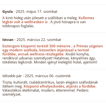
Gyula
- 2025. május 17. szombat
A kinti hideg után jólesett a szállóban a meleg.
Kellemes
légkör volt a wellnesben is .
A jövő hónapra is van
tobbnapos foglalás.
Istvan
- 2025. március 22. szombat
Esztergom központi terétől 300 méterre , a Prímás szigeten
egy modern szálloda, közvetlen átjárással a termál
fürdőbe, annak wellness részlegébe.
Kiváló konyha,
rendkívül udvarias személyzet! Hatalmas, kényelmes ágy,
tökéletes légkondi. Minden igényt kielégítő hotel, ajánlom!
Idősebb pár
- 2025. március 06. csütörtök
Tiszta, kultúrált, családcentrikus, lazán elegáns szállodának
ítéltem meg.
Központi elhelyezkedés, átjárás a fürdőbe.
Választékos ételkínálat, modern, étteremmel. Pedáns
személyzet.