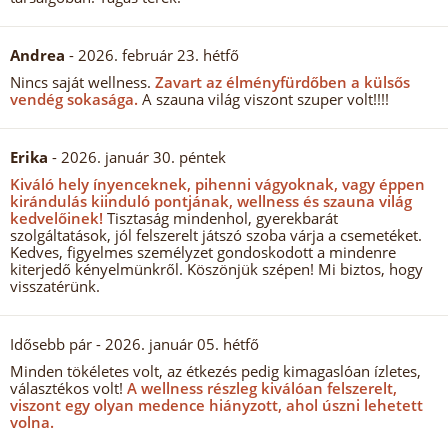
Andrea
- 2026. február 23. hétfő
Nincs saját wellness.
Zavart az élményfürdőben a külsős
vendég sokasága.
A szauna világ viszont szuper volt!!!!
Erika
- 2026. január 30. péntek
Kiváló hely ínyenceknek, pihenni vágyoknak, vagy éppen
kirándulás kiinduló pontjának, wellness és szauna világ
kedvelőinek!
Tisztaság mindenhol, gyerekbarát
szolgáltatások, jól felszerelt játszó szoba várja a csemetéket.
Kedves, figyelmes személyzet gondoskodott a mindenre
kiterjedő kényelmünkről. Köszönjük szépen! Mi biztos, hogy
visszatérünk.
Idősebb pár
- 2026. január 05. hétfő
Minden tökéletes volt, az étkezés pedig kimagaslóan ízletes,
választékos volt!
A wellness részleg kiválóan felszerelt,
viszont egy olyan medence hiányzott, ahol úszni lehetett
volna.