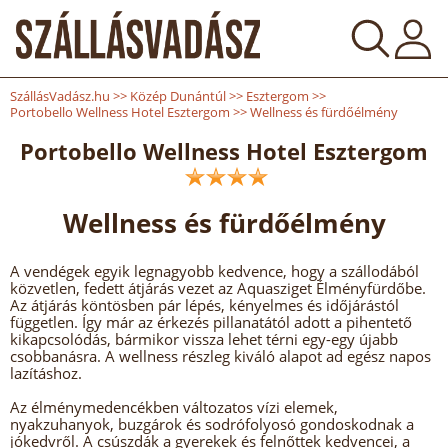
SzállásVadász.hu
>>
Közép Dunántúl
>>
Esztergom
>>
Portobello Wellness Hotel Esztergom
>>
Wellness és fürdőélmény
Portobello Wellness Hotel Esztergom
Wellness és fürdőélmény
A vendégek egyik legnagyobb kedvence, hogy a szállodából
közvetlen, fedett átjárás vezet az Aquasziget Élményfürdőbe.
Az átjárás köntösben pár lépés, kényelmes és időjárástól
független. Így már az érkezés pillanatától adott a pihentető
kikapcsolódás, bármikor vissza lehet térni egy-egy újabb
csobbanásra. A wellness részleg kiváló alapot ad egész napos
lazításhoz.
Az élménymedencékben változatos vízi elemek,
nyakzuhanyok, buzgárok és sodrófolyosó gondoskodnak a
jókedvről. A csúszdák a gyerekek és felnőttek kedvencei, a