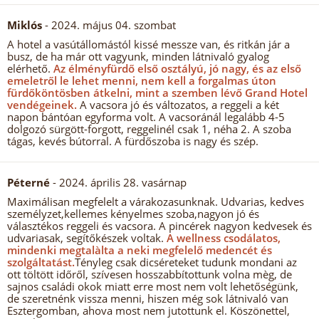
Miklós
- 2024. május 04. szombat
A hotel a vasútállomástól kissé messze van, és ritkán jár a
busz, de ha már ott vagyunk, minden látnivaló gyalog
elérhető.
Az élményfürdő első osztályú, jó nagy, és az első
emeletről le lehet menni, nem kell a forgalmas úton
fürdőköntösben átkelni, mint a szemben lévő Grand Hotel
vendégeinek.
A vacsora jó és változatos, a reggeli a két
napon bántóan egyforma volt. A vacsoránál legalább 4-5
dolgozó sürgött-forgott, reggelinél csak 1, néha 2. A szoba
tágas, kevés bútorral. A fürdőszoba is nagy és szép.
Péterné
- 2024. április 28. vasárnap
Maximálisan megfelelt a várakozasunknak. Udvarias, kedves
személyzet,kellemes kényelmes szoba,nagyon jó és
választékos reggeli és vacsora. A pincérek nagyon kedvesek és
udvariasak, segítőkészek voltak.
A wellness csodálatos,
mindenki megtalàlta a neki megfelelő medencét és
szolgáltatást.
Tényleg csak dicséreteket tudunk mondani az
ott töltött időről, szívesen hosszabbítottunk volna mèg, de
sajnos családi okok miatt erre most nem volt lehetőségünk,
de szeretnénk vissza menni, hiszen még sok látnivaló van
Esztergomban, ahova most nem jutottunk el. Köszönettel,