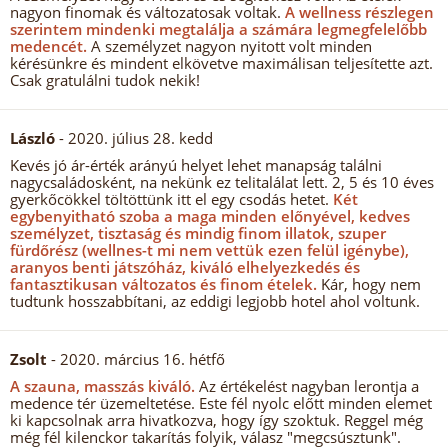
nagyon finomak és változatosak voltak.
A wellness részlegen
szerintem mindenki megtalálja a számára legmegfelelőbb
medencét.
A személyzet nagyon nyitott volt minden
kérésünkre és mindent elkövetve maximálisan teljesítette azt.
Csak gratulálni tudok nekik!
László
- 2020. július 28. kedd
Kevés jó ár-érték arányú helyet lehet manapság találni
nagycsaládosként, na nekünk ez telitalálat lett. 2, 5 és 10 éves
gyerkőcökkel töltöttünk itt el egy csodás hetet.
Két
egybenyitható szoba a maga minden előnyével, kedves
személyzet, tisztaság és mindig finom illatok, szuper
fürdőrész (wellnes-t mi nem vettük ezen felül igénybe),
aranyos benti játszóház, kiváló elhelyezkedés és
fantasztikusan változatos és finom ételek.
Kár, hogy nem
tudtunk hosszabbítani, az eddigi legjobb hotel ahol voltunk.
Zsolt
- 2020. március 16. hétfő
A szauna, masszás kiváló.
Az értékelést nagyban lerontja a
medence tér üzemeltetése. Este fél nyolc előtt minden elemet
ki kapcsolnak arra hivatkozva, hogy így szoktuk. Reggel még
még fél kilenckor takarítás folyik, válasz "megcsúsztunk".