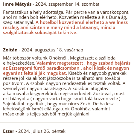
Imre Mátyás
- 2024. szeptember 14. szombat
Fantasztikus a hely adottsága. Pár percre van a városközpont,
ahol minden bolt elérhető. Közvetlen mellette a Kis Duna ág,
szép sétánnyal.
A hotelből közvetlenül elérhető a wellness
részleg, ami szintén élmény mind a látványt, mind a
szolgáltatások sokaságát tekintve.
Zoltán
- 2024. augusztus 18. vasárnap
Már többször voltunk Önöknél . Megtetszett a szálloda
elhelyezkedése.
Valamint megtetszett , hogy szabad bejárás
az Esztergomi fürdő paradicsomban , ahol kicsik és nagyon
egyaránt feltalálják magukat.
Kisebb és nagyobb gyerekek
részére jól kialakított játszószoba is található ami további
pozitívom. A szobák nagyon rendezettek és tiszták voltak. A
személyzet nagyon barátságos. A korábbi látogatás
alkalmával a kisgyerekünk megismerkedett Zozó-val , most
ezt hiányolta ( nagyon várta hogy ismét találkozzon vele ) .
Sajnálattal fogadtuk , hogy már nincs Zozó. De ha lesz
lehetőségünk ismét ellátogatunk Önökhöz, valamint
másoknak is teljes szívből merjük ajánlani.
Eszer
- 2024. július 26. péntek