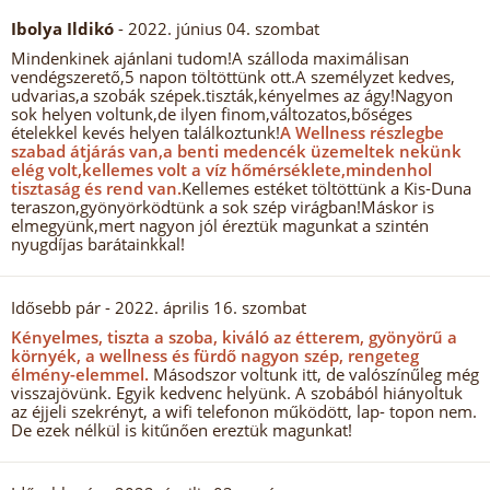
Ibolya Ildikó
- 2022. június 04. szombat
Mindenkinek ajánlani tudom!A szálloda maximálisan
vendégszerető,5 napon töltöttünk ott.A személyzet kedves,
udvarias,a szobák szépek.tiszták,kényelmes az ágy!Nagyon
sok helyen voltunk,de ilyen finom,változatos,bőséges
ételekkel kevés helyen találkoztunk!
A Wellness részlegbe
szabad átjárás van,a benti medencék üzemeltek nekünk
elég volt,kellemes volt a víz hőmérséklete,mindenhol
tisztaság és rend van.
Kellemes estéket töltöttünk a Kis-Duna
teraszon,gyönyörködtünk a sok szép virágban!Máskor is
elmegyünk,mert nagyon jól éreztük magunkat a szintén
nyugdíjas barátainkkal!
Idősebb pár
- 2022. április 16. szombat
Kényelmes, tiszta a szoba, kiváló az étterem, gyönyörű a
környék, a wellness és fürdő nagyon szép, rengeteg
élmény-elemmel.
Másodszor voltunk itt, de valószínűleg még
visszajövünk. Egyik kedvenc helyünk. A szobából hiányoltuk
az éjjeli szekrényt, a wifi telefonon működött, lap- topon nem.
De ezek nélkül is kitűnően ereztük magunkat!