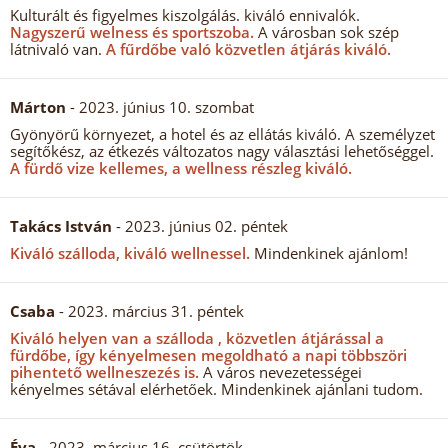
Kulturált és figyelmes kiszolgálás. kiváló ennivalók.
Nagyszerű welness és sportszoba.
A városban sok szép
látnivaló van.
A fűrdőbe való közvetlen átjárás kiváló.
Márton
- 2023. június 10. szombat
Gyönyörű környezet, a hotel és az ellátás kiváló. A személyzet
segítőkész, az étkezés változatos nagy választási lehetőséggel.
A fürdő vize kellemes, a wellness részleg kiváló.
Takács István
- 2023. június 02. péntek
Kiváló szálloda, kiváló wellnessel.
Mindenkinek ajánlom!
Csaba
- 2023. március 31. péntek
Kiváló helyen van a szálloda , közvetlen átjárással a
fürdőbe, így kényelmesen megoldható a napi többszöri
pihentető wellneszezés is.
A város nevezetességei
kényelmes sétával elérhetőek. Mindenkinek ajánlani tudom.
Éva
- 2023. március 16. csütörtök