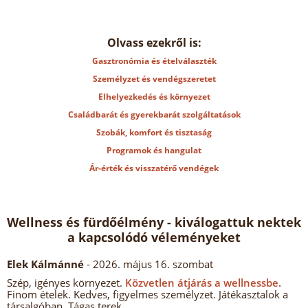
Olvass ezekről is:
Gasztronómia és ételválaszték
Személyzet és vendégszeretet
Elhelyezkedés és környezet
Családbarát és gyerekbarát szolgáltatások
Szobák, komfort és tisztaság
Programok és hangulat
Ár-érték és visszatérő vendégek
Wellness és fürdőélmény - kiválogattuk nektek
a kapcsolódó véleményeket
Elek Kálmánné
- 2026. május 16. szombat
Szép, igényes környezet.
Közvetlen átjárás a wellnessbe.
Finom ételek. Kedves, figyelmes személyzet. Játékasztalok a
társalgóban. Tágas terek.