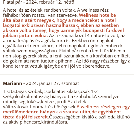
Fiatal pár
- 2024. február 12. hétfő
A hotel és az ételek rendben voltak. A wellness rész
felháborítóan rosszul van szervezve.
Wellness hotelbe
általában azért megyek, hogy a medencéket a hotel
láogatói exkluzívan használhassák, ebben az esetben
akkora volt a tömeg, hogy bármelyik budapesti fürdővel
jobban jártam volna.
Az 5 szauna közül 4 naturista volt, az
aroma terápiás és a gőzkamra is. Ezekben önmagukat
egyáltalán el nem takaró, néha magukat fogdosó emberek
voltak szem magasságban. Fiatal párként a lenti fürdőben a
non-stop gyerek sírás, a fenti szaunákban a korábban említett
dolgok miatt nem tudtunk pihenni. Az idő nagy részében így a
konditermet vettük igénybe ami jól volt berendezve.
Mariann
- 2024. január 27. szombat
Tiszta,tágas szobák,csodálatos kilátás,csak 1-2
szék,ülőalkalmatosság hiányzott a szobából.A személyzet
mindig segítőkész,kedves,profi.Az ételek
változatosak,finomak és bőségesek.
A wellness részlegen egy
merülőmedence hiányzik a szauna után,de egyébként
tiszta és jól felszerelt.
Összességében kiváló a szálloda,kitűnő
az aktív pihenesre,kirándulásra.