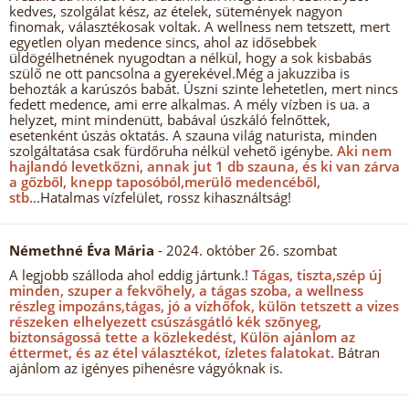
kedves, szolgálat kész, az ételek, sütemények nagyon
finomak, választékosak voltak. A wellness nem tetszett, mert
egyetlen olyan medence sincs, ahol az idősebbek
üldögélhetnének nyugodtan a nélkül, hogy a sok kisbabás
szülő ne ott pancsolna a gyerekével.Még a jakuzziba is
behozták a karúszós babát. Úszni szinte lehetetlen, mert nincs
fedett medence, ami erre alkalmas. A mély vízben is ua. a
helyzet, mint mindenütt, babával úszkáló felnőttek,
esetenként úszás oktatás. A szauna világ naturista, minden
szolgáltatása csak fürdőruha nélkül vehető igénybe.
Aki nem
hajlandó levetkőzni, annak jut 1 db szauna, és ki van zárva
a gőzből, knepp taposóból,merülő medencéből,
stb.
..Hatalmas vízfelület, rossz kihasználtság!
Némethné Éva Mária
- 2024. október 26. szombat
A legjobb szálloda ahol eddig jártunk.!
Tágas, tiszta,szép új
minden, szuper a fekvőhely, a tágas szoba, a wellness
részleg impozáns,tágas, jó a vízhőfok, külön tetszett a vizes
részeken elhelyezett csúszásgátló kék szőnyeg,
biztonságossá tette a közlekedést, Külön ajánlom az
éttermet, és az étel választékot, ízletes falatokat.
Bátran
ajánlom az igényes pihenésre vágyóknak is.