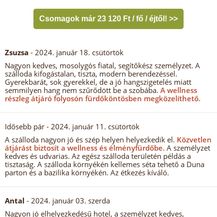
Csomagok már 23 120 Ft / fő / éjtől! >>
Zsuzsa
- 2024. január 18. csütörtök
Nagyon kedves, mosolygós fiatal, segítőkész személyzet. A
szálloda kifogástalan, tiszta, modern berendezéssel.
Gyerekbarát, sok gyerekkel, de a jó hangszigetelés miatt
semmilyen hang nem szűrődött be a szobába.
A wellness
részleg átjáró folyosón fürdőköntösben megközelíthető.
Idősebb pár
- 2024. január 11. csütörtök
A szálloda nagyon jó és szép helyen helyezkedik el.
Közvetlen
átjárást biztosít a wellness és élményfürdőbe.
A személyzet
kedves és udvarias. Az egész szálloda területén példás a
tisztaság. A szálloda környékén kellemes séta tehető a Duna
parton és a bazilika környékén. Az étkezés kíváló.
Antal
- 2024. január 03. szerda
Nagyon jó elhelyezkedésű hotel, a személyzet kedves,