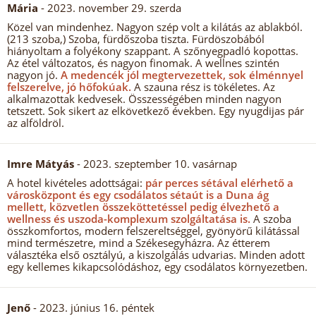
Mária
- 2023. november 29. szerda
Közel van mindenhez. Nagyon szép volt a kilátás az ablakból.
(213 szoba,) Szoba, fürdőszoba tiszta. Fürdöszobából
hiányoltam a folyékony szappant. A szőnyegpadló kopottas.
Az étel változatos, és nagyon finomak. A wellnes szintén
nagyon jó.
A medencék jól megtervezettek, sok élménnyel
felszerelve, jó hőfokúak.
A szauna rész is tökéletes. Az
alkalmazottak kedvesek. Összességében minden nagyon
tetszett. Sok sikert az elkövetkező években. Egy nyugdijas pár
az alföldröl.
Imre Mátyás
- 2023. szeptember 10. vasárnap
A hotel kivételes adottságai:
pár perces sétával elérhető a
városközpont és egy csodálatos sétaút is a Duna ág
mellett, közvetlen összeköttetéssel pedig élvezhető a
wellness és uszoda-komplexum szolgáltatása is.
A szoba
összkomfortos, modern felszereltséggel, gyönyörű kilátással
mind természetre, mind a Székesegyházra. Az étterem
választéka első osztályú, a kiszolgálás udvarias. Minden adott
egy kellemes kikapcsolódáshoz, egy csodálatos környezetben.
Jenő
- 2023. június 16. péntek