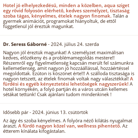
Hotel jó elhelyezkedésű, minden a közelben, aqua sziget
egy rövid folyosón elérhető, kedves személyzet, tisztaság
szoba tágas, kényelmes, ételek nagyon finomak.
Talán a
gyermek animációt, programokat hiányoltuk, de ettől
függetlenül jól éreztük magunkat.
Dr. Seress Gáborné
- 2024. július 24. szerda
Nagyon jól éreztük magunkat! A személyzet maximálisan
kedves, előzékeny és a problémamegoldás mestere!!
Részemről egy figyelmetlenség kapcsán merült fel számunkra
kellemetlenség, amit nagyon jó hozzáállással, hozzáértéssel
megoldottak. Ezúton is köszönet érte!!! A szálloda tisztasága is
nagyon tetszett, az ételek finomak voltak nagy választékkal!
A
fürdési és egyéb kényeztetési lehetőségek nagyszerűek!
A
hotel környékén, a folyó partján és a város utcáin kellemes
sétákat tettünk! Csak ajánlani tudom mindenkinek !
Idősebb pár
- 2024. június 13. csütörtök
Az ágy és szoba kényelmes. A folyóra néző kilátás nyugalmat
áraszt.
A fürdő nagyon közel van, wellness pihentető.
Az
étterem kínálata kifogástalan.