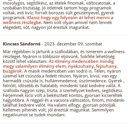
mosolygós, segítőkész, az ételek finomak, változatosak, a
szobában tisztaság. Jó ötletnek tartom hogy programok
voltak, esti kvíz, forralt borozas sült gesztenyevel, gyerek
programok.
Klassz hogy egy folyosón át lehet menni a
wellness részlegbe.
Nem volt olyan amivel nem lennék
elégedett, sőt, nagyon jól éreztük magunkat.
Kincses Sándorné
- 2023. december 09. szombat
Már régebben is jártunk a szállodában, és ismerem a wellness
részleget. Nyáron is többször eljövünk. Sokféle lehetőség
között lehet választani.
Az élmény medencében mindig
megy valamilyen élmény elem, nyakzuhany, fejzuhany,
buzgárok.
A másik medencében van sodró is. Télen, nyáron
üzemel két csúszda a fedett részen. Nyáron, kívül, van egy
harmadik csúszda is, hullámmedence, úszómedence. Gyerek ,
felnőtt, idősebb és fiatalabb, mindenki talál kedvére valót. A
szálloda nagyon szép, tiszta, a személyzet kedves, segítőkész.
Férjemnek kicsi volt a bekészített köntös, gyorsan kicserélték
nagyobbra. A reggeli és a vacsora változatos, finom, mindenki
találhat kedvére valót. Ha valami elfogy, gyorsan pótolják.
Kellemes pihenés volt, jól éreztük magunkat. Semmilyen
negatívumot se tudok mondani.