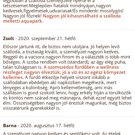
legjobban a szálloda személyzete nyerte el a
tetszésemet.Meglepően fiatalok mindnyájan,nagyon
kedvesek,figyelmesek,udvariasak!És mindenki mosolygós!
Nagyon jól főznek!
Nagyon jól kihasználható a szálloda
melletti aquapark.
Zsolt
- 2020. szeptember 21. hétfő
Először jártunk itt, de biztos nem utoljára. Jó helyen levő
szálloda, a tisztaság kiváló, a személyzet nagyon kedves.
Reggeli és a vacsora nagyon finom és a választék is több mint
bőséges. A szoba rendben volt (standard), az ágy elég puha,
talán túlságosan is.
A szomszédos fürdőben a wellness
részleget nagyon élveztük, jó a víz és az egész környezet
kellemes.
A fürdő étkezője helyett viszont inkább a
szállodában ebédeljen aki napközben megéhezik, mert
lényeges a különbség. Apró kellemetlenség, ami más
szálláson is gond szokott lenni, hogy erkély híján a törülközők
és köntös nem szárad meg másnapra, dehát ezzel együtt lehet
élni. Összességében nagyon jól éreztük magunkat, még biztos
visszatérünk gyerekekkel is.
Barna
- 2020. augusztus 17. hétfő
A személyzet nagyon kedves és segítőkész volt. Az ételek