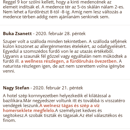
Reggel 9 kor szólni kellett, hogy a kinti medencének az
elemeit indítsák el. A medence tér az 5-ös skálán nálam 2-es.
Nem lehet a fürdőrészt 8-tól -8-ig. Amíg nem lesz változás a
medence térben addig nem ajánlanám senkinek sem.
Buka Zsanett
- 2020. február 28. péntek
Szuper volt a szálloda minden tekintetben. A szálloda séfjének
külön köszönet az allergénmentes ételekért, az odafigyelésért.
Egyedül a szomszédos fürdő von le az utazás értékéből.
Ugyanis a szaunák fél gőzzel vagy egyáltalán nem működtek a
fürdő ill.
a wellness részlegen, a fürdőruhás övezetben.
A
naturista részlegen igen, de azt nem szerettem volna igénybe
venni.
Nagy Stefan
- 2020. február 21. péntek
A hotel szép kornnyezetben helyezkedik el kilátással a
bazilikára.Már negyedszer voltunk itt és továbbá is visszatéro
vendégek leszunk.
A welnesz tágas és szép a víz
homerseklete megfelelo.
A személyzet kedves és
segítokesz.A szobák tiszták és tágasak.Az étel választékos és
finom.