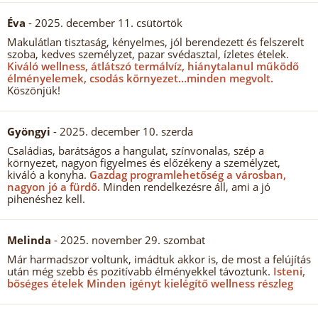
Éva
- 2025. december 11. csütörtök
Makulátlan tisztaság, kényelmes, jól berendezett és felszerelt
szoba, kedves személyzet, pazar svédasztal, ízletes ételek.
Kiváló wellness, átlátszó termálvíz, hiánytalanul működő
élményelemek, csodás környezet…minden megvolt.
Köszönjük!
Gyöngyi
- 2025. december 10. szerda
Családias, barátságos a hangulat, színvonalas, szép a
környezet, nagyon figyelmes és előzékeny a személyzet,
kiváló a konyha.
Gazdag programlehetőség a városban,
nagyon jó a fürdő.
Minden rendelkezésre áll, ami a jó
pihenéshez kell.
Melinda
- 2025. november 29. szombat
Már harmadszor voltunk, imádtuk akkor is, de most a felújítás
után még szebb és pozitívabb élményekkel távoztunk.
Isteni,
bőséges ételek Minden igényt kielégítő wellness részleg