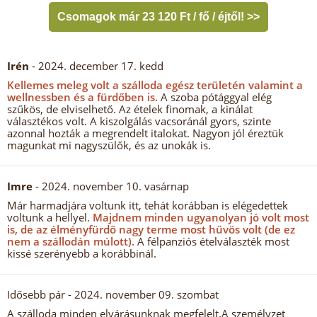
Csomagok már 23 120 Ft / fő / éjtől! >>
Irén
- 2024. december 17. kedd
Kellemes meleg volt a szálloda egész területén valamint a
wellnessben és a fürdőben is.
A szoba pótággyal elég
szűkös, de elviselhető. Az ételek finomak, a kinálat
választékos volt. A kiszolgálás vacsoránál gyors, szinte
azonnal hozták a megrendelt italokat. Nagyon jól éreztük
magunkat mi nagyszülők, és az unokák is.
Imre
- 2024. november 10. vasárnap
Már harmadjára voltunk itt, tehát korábban is elégedettek
voltunk a hellyel.
Majdnem minden ugyanolyan jó volt most
is, de az élményfürdő nagy terme most hűvös volt (de ez
nem a szállodán múlott).
A félpanziós ételválaszték most
kissé szerényebb a korábbinál.
Idősebb pár
- 2024. november 09. szombat
A szálloda minden elvárásunknak megfelelt.A személyzet