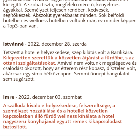
kielégítő. A szoba tiszta, megfelelő méretű, kényelmes
ágyakkal. Személyzet teljesen rendben, kedvesek,
segítőkészek. Abszolút gyerekbarát minden. Sok belföldi
hotelben és wellness hotelben voltunk már, ez mindenképpen
a Top3-ban van.
Istvánné
- 2022. december 28. szerda
Tetszett a hotel elhelyezkedése, szép kilátás volt a Bazilikára.
Kifejezetten szerettük a közvetlen átjárást a fürdőbe, s az
ottani szolgáltatásokat.
Amivel nem voltunk megelégedve és
csalódást okozott, hogy az étterem rész kopasz, dísztelen volt,
akárcsak egy sima hétköznapon. Semmi ünnepi hangulatot
sem sugárzott.
Imre
- 2022. december 03. szombat
A szálloda kiváló elhelyezkedése, felszereltsége, a
személyzet hozzáállása és a hotellel közvetlen
kapcsolatban álló fürdő wellness kínálata a hotel
nagyszerű konyhájával együtt remek kikapcsolódást
biztosított.