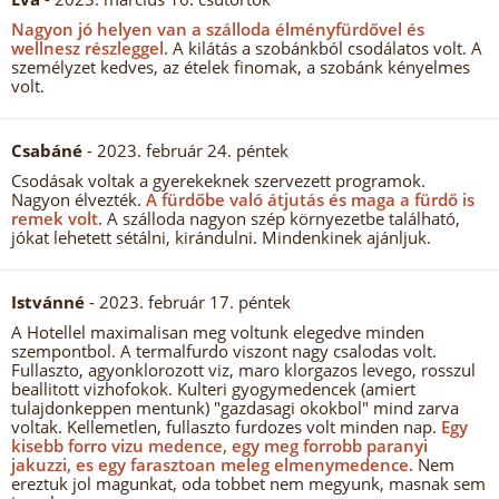
Nagyon jó helyen van a szálloda élményfürdővel és
wellnesz részleggel.
A kilátás a szobánkból csodálatos volt. A
személyzet kedves, az ételek finomak, a szobánk kényelmes
volt.
Csabáné
- 2023. február 24. péntek
Csodásak voltak a gyerekeknek szervezett programok.
Nagyon élvezték.
A fürdőbe való átjutás és maga a fürdő is
remek volt.
A szálloda nagyon szép környezetbe található,
jókat lehetett sétálni, kirándulni. Mindenkinek ajánljuk.
Istvánné
- 2023. február 17. péntek
A Hotellel maximalisan meg voltunk elegedve minden
szempontbol. A termalfurdo viszont nagy csalodas volt.
Fullaszto, agyonklorozott viz, maro klorgazos levego, rosszul
beallitott vizhofokok. Kulteri gyogymedencek (amiert
tulajdonkeppen mentunk) "gazdasagi okokbol" mind zarva
voltak. Kellemetlen, fullaszto furdozes volt minden nap.
Egy
kisebb forro vizu medence, egy meg forrobb paranyi
jakuzzi, es egy farasztoan meleg elmenymedence.
Nem
ereztuk jol magunkat, oda tobbet nem megyunk, masnak sem