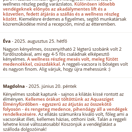
wellness részleg pedig varázslatos.
Különösen idősebb
vendégeknek előnyös az akadálymentes lift és a
közvetlen, fedett átjárás a szállás és a wellness részleg
között.
Kiemelésre érdemes a figyelmes, segítő munkatársak
közreműködése mind a recepción, mind az étteremben.
Éva
- 2025. augusztus 25. hétfő
Nagyon kényelmes, összenyitható 2 légterű szobánk volt 2
fürdőszobával, ami egy 4-5 fős családnak elképesztő
kényelmes.
A wellness részleg mesés volt, meleg fűtött
medencékkel, csúszdákkal.
A reggeli-vacsora is bőséges volt
és nagyon finom. Alig várjuk, hogy újra mehessünk :)
Magdolna
- 2025. június 20. péntek
Kényelmes szobát kaptunk - sajnos a kilátás kissé rontott az
élményen.
Kellemes órákat töltöttünk az Aquasziget
Élményfürdőben - egyszerű az átjutás az összekötő
folyosón - és rengeteg medence, pihenőágy áll a vendégek
rendelkezésére.
Az ellátás számunkra kiváló volt, főleg ami a
vacsorákat illeti, kellemes házias, otthoni ízek. Talán a reggeli
lehetne kissé változatosabb! Köszönjük a vendéglátást a
szálloda dolgozóinak!