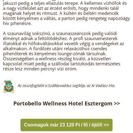
jakuzzi pedig a teljes ellazulás terepe. A kellemes vízhőfok és
a nagy vízfelület azt az érzést erősíti, hogy mindenki talál
magának helyet és ritmust. A kültéri és beltéri medencék
között kényelmes a váltás, a parton pedig rengeteg napozóágy
hív pihenésre.
A szaunavilág sokszínű, a szaunaszeánszok pedig valódi
élményt adnak a feltöltődéshez. A profi szaunamesterek
illatokkal és hőfokváltásokkal vezetik végig a vendégeket az
alkalmakon. A fürdőzés utáni relaxációhoz csendes
pihenőterek és kényelmes lounge-zónák társulnak.
Összességében a wellness részleg kiváló, a közvetlen
kapcsolat miatt pedig a szállodai tartózkodás természetes
része lesz minden percnyi vízi öröm.
Az összefoglalót a Szállásvadász segítője, az AI Vadász írta.
Portobello Wellness Hotel Esztergom >>
Csomagok már 23 120 Ft / fő / éjtől! >>