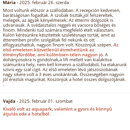
Mária
- 2025. február 26. szerda
Most voltunk először a szállodában. A recepción kedvesen,
barátságosan fogadtak. A szobák tiszták,jól felszereltek,
melegek, az ágyak kényelmesek. Az éttermi dolgozók is
udvariasak. A svédasztalos reggeli és vacsora bőséges és
finom. Mindenki tud számára megfelelő ételt választani.
Külön kérésünkre készítettek születésnapi tortát, amit az
étteremben profin szolgáltak fel nekünk és ott
elfogyaszhattuk, nagyon finom volt. Köszönjük szépen.
Az
első emeleten közvetlenül átmehettünk az
élményfürdőbe, ami különösen télen nagyon jó.
A
dohányosokra is gondolnak,a lift mellett van kialakítva
számunkra hely, nem kell kimenni a szállodából, ha elakarunk
szívni egy szál cigit. Az első emeleten lévő játszószobának
nagy sikere volt a 3 éves unokánknak. Összeségében nagyon
jól éreztük magunkat. Köszönjük a hotel összes dolgozójának.
.
Vajda
- 2025. február 01. szombat
Kiváló volt az aquapark, valamint a gyors és könnyű
átjutás oda a hotelból.