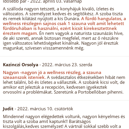
Idősebb pár
- 2022. április 03. vasárnap
A szálloda nagyon tetszett, a konyhájuk kiváló, ízletes és
változatos. A személyzet kedves és segítőkész. A szoba tiszta
és remek kilátást nyújtott a kis Dunára.
A fürdő hangulatos, a
wellness részlegen sajnos csak 1 szauna volt amit lehetett
fürdőruhában is használni, ezért kicsit kirekesztettnek
éreztem magam.
Én nem vagyok a naturista szaunázás híve,
de aki szereti, annak biztosan megfelel, mert az ő részükre
igen változatos lehetőségeket kínálnak. Nagyon jól éreztük
magunkat, szívesen visszamennénk még.
Kazinczi Orsolya
- 2022. március 23. szerda
Nagyon -nagyon jó a wellness részleg, a szauna
szeaanszok isteniek.
A svédasztalos étkezésekben hibát nem
lehet találni, bő és ízletes a vállaszték. A szobánk kicsi volt, de
amikor ezt jeleztük a recepción, kedvesen igyekeztek
orvosolni a problémákat. Szeretünk a Portobellóban pihenni.
Judit
- 2022. március 10. csütörtök
Mindennel nagyon elégedettek voltunk, nagyon kényelmes és
tiszta volt a szoba amit kaptunk!! Barátságos
kiszolgálás,kedves személyzet! A vártnál sokkal szebb volt a