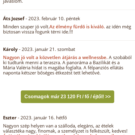
javaslom.
Áts Jozsef
- 2023. február 10. péntek
Minden szuper jó volt.
Az élmény fürdő is kiváló.
az idén még
biztosan vissza fogunk térni ide.!!!
Károly
- 2023. január 21. szombat
Nagyon jó volt a közvetlen átjárás a wellnessbe.
A szobából
ki tudtunk menni a teraszra. A panoráma a Bazilikát és a
Mária Valéria hídat is magába foglalta. A félpanziós ellátás
naponta kétszer bőséges étkezést tett lehetővé.
Csomagok már 23 120 Ft / fő / éjtől! >>
Eszter
- 2023. január 16. hétfő
Nagyon szép helyen van a szálloda, elegáns, az ételek
választéka nagy, finomak, a személyzet is felkészült, kedves!