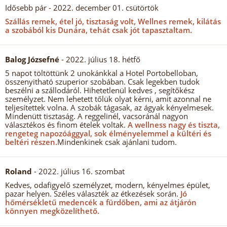
Idősebb pár
- 2022. december 01. csütörtök
Szállás remek, étel jó, tisztaság volt, Wellnes remek, kilátás
a szobából kis Dunára, tehát csak jót tapasztaltam.
Balog Józsefné
- 2022. július 18. hétfő
5 napot töltöttünk 2 unokánkkal a Hotel Portobelloban,
összenyitható szuperior szobában. Csak legekben tudok
beszélni a szállodáról. Hihetetlenül kedves , segítőkész
személyzet. Nem lehetett tőlük olyat kérni, amit azonnal ne
teljesítettek volna. A szobák tágasak, az ágyak kényelmesek.
Mindenütt tisztaság. A reggelinél, vacsoránál nagyon
választékos és finom ételek voltak.
A wellness nagy és tiszta,
rengeteg napozóággyal, sok élményelemmel a kültéri és
beltéri részen.
Mindenkinek csak ajánlani tudom.
Roland
- 2022. július 16. szombat
Kedves, odafigyelő személyzet, modern, kényelmes épület,
pazar helyen. Széles választék az étkezések során.
Jó
hőmérsékletű medencék a fürdőben, ami az átjárón
könnyen megközelíthető.