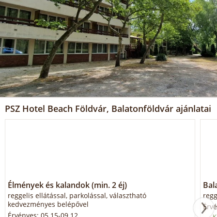
PSZ Hotel Beach Földvár, Balatonföldvár ajánlatai
Élmények és kalandok (min. 2 éj)
Bal
reggelis ellátással, parkolással, választható
regg
kedvezményes belépővel
Érvé
Érvényes: 05.15-09.12.
K