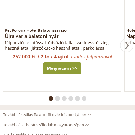
Két Korona Hotel Balatonszárszó
Hote
Újra vár a balatoni nyár
Nap
félpanziós ellátással, üdvözlőitallal, wellnessrészleg
félp
használattal, játszókuckó használattal, parkolással
252 000 Ft / 2 fő / 4 éjtől
csodás félpanzióval
Megnézem >>
További 2 szállás Balatonföldvár központjában >>
További állatbarát szállodák magyarországon >>