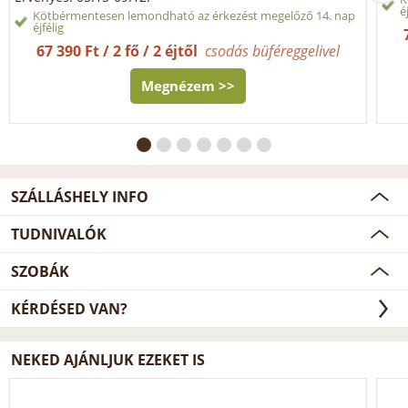
é
Kötbérmentesen lemondható az érkezést megelőző 14. nap
éjfélig
67 390 Ft / 2 fő / 2 éjtől
csodás büféreggelivel
Megnézem >>
SZÁLLÁSHELY INFO
TUDNIVALÓK
SZOBÁK
KÉRDÉSED VAN?
NEKED AJÁNLJUK EZEKET IS