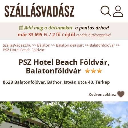
Add meg a dátumokat
a pontos árhoz!
már
33 695 Ft / 2 fő / éjtől
csodás büféreggelivel
SzállásVadász.hu
>>
Balaton
>>
Balaton déli part
>>
Balatonföldvár
>>
PSZ Hotel Beach Földvár
PSZ Hotel Beach Földvár,
Balatonföldvár
8623
Balatonföldvár
,
Báthori István utca 40.
Térkép
Kedvencekhez