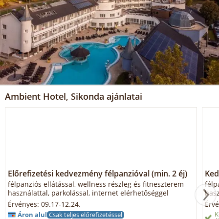
Ambient Hotel, Sikonda ajánlatai
Előrefizetési kedvezmény félpanzióval (min. 2 éj)
Ked
félpanziós ellátással, wellness részleg és fitneszterem
félp
használattal, parkolással, internet elérhetőséggel
hasz
Érvényes: 09.17-12.24.
Érvé
K
Áron alul
Csak teljes előrefizetéssel