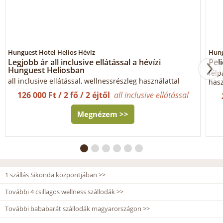
Hunguest Hotel Helios Hévíz
Hung
Legjobb ár all inclusive ellátással a hévízi
Pel
Hunguest Heliosban
félp
all inclusive ellátással, wellnessrészleg használattal
hasz
126 000 Ft / 2 fő / 2 éjtől
all inclusive ellátással
Megnézem >>
1 szállás Sikonda központjában >>
További 4 csillagos wellness szállodák >>
További bababarát szállodák magyarországon >>