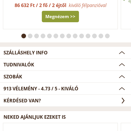
é
86 632 Ft / 2 fő / 2 éjtől
kiváló félpanzióval
Megnézem >>
SZÁLLÁSHELY INFO
TUDNIVALÓK
SZOBÁK
913
VÉLEMÉNY -
4.73
/
5
- KIVÁLÓ
KÉRDÉSED VAN?
NEKED AJÁNLJUK EZEKET IS