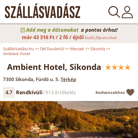
Add meg a dátumokat
a pontos árhoz!
már
43 316 Ft / 2 fő / éjtől
kiváló félpanzióval
SzállásVadász.hu
>>
Dél Dunántúl
>>
Mecsek
>>
Sikonda
>>
Ambient Hotel
Ambient Hotel, Sikonda
7300
Sikonda
,
Fürdő u. 5.
Térkép
4.7
Rendkívüli
913 értékelés
Kedvencekhez