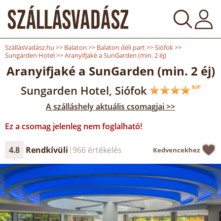
SzállásVadász.hu
>>
Balaton
>>
Balaton déli part
>>
Siófok
>>
Sungarden Hotel
>>
Aranyifjaké a SunGarden (min. 2 éj)
Aranyifjaké a SunGarden (min. 2 éj)
Sungarden Hotel, Siófok
A szálláshely aktuális csomagjai >>
Ez a csomag jelenleg nem foglalható!
4.8
Rendkívüli
966 értékelés
Kedvencekhez