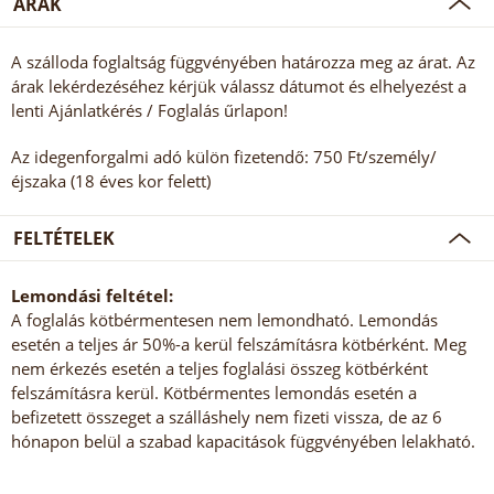
ÁRAK
A szálloda foglaltság függvényében határozza meg az árat. Az
árak lekérdezéséhez kérjük válassz dátumot és elhelyezést a
lenti Ajánlatkérés / Foglalás űrlapon!
Az idegenforgalmi adó külön fizetendő: 750 Ft/személy/
éjszaka (18 éves kor felett)
FELTÉTELEK
Lemondási feltétel:
A foglalás kötbérmentesen nem lemondható. Lemondás
esetén a teljes ár 50%-a kerül felszámításra kötbérként. Meg
nem érkezés esetén a teljes foglalási összeg kötbérként
felszámításra kerül. Kötbérmentes lemondás esetén a
befizetett összeget a szálláshely nem fizeti vissza, de az 6
hónapon belül a szabad kapacitások függvényében lelakható.