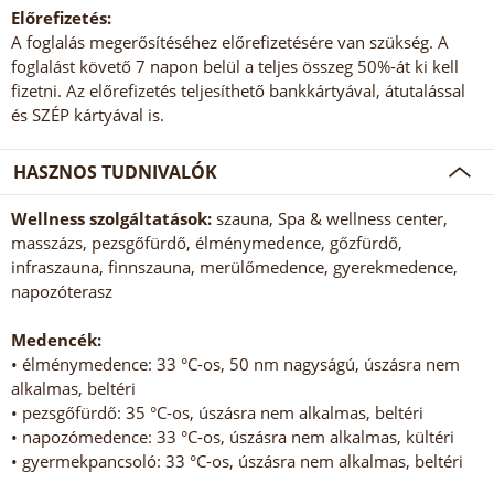
Előrefizetés:
A foglalás megerősítéséhez előrefizetésére van szükség. A
foglalást követő 7 napon belül a teljes összeg 50%-át ki kell
fizetni. Az előrefizetés teljesíthető bankkártyával, átutalással
és SZÉP kártyával is.
HASZNOS TUDNIVALÓK
Wellness szolgáltatások:
szauna, Spa & wellness center,
masszázs, pezsgőfürdő, élménymedence, gőzfürdő,
infraszauna, finnszauna, merülőmedence, gyerekmedence,
napozóterasz
Medencék:
• élménymedence: 33 °C-os, 50 nm nagyságú, úszásra nem
alkalmas, beltéri
• pezsgőfürdő: 35 °C-os, úszásra nem alkalmas, beltéri
• napozómedence: 33 °C-os, úszásra nem alkalmas, kültéri
• gyermekpancsoló: 33 °C-os, úszásra nem alkalmas, beltéri