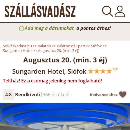
Add meg a dátumokat
a pontos árhoz!
SzállásVadász.hu
>>
Balaton
>>
Balaton déli part
>>
Siófok
>>
Sungarden Hotel
>>
Augusztus 20. (min. 3 éj)
Augusztus 20. (min. 3 éj)
Sungarden Hotel, Siófok
Teltház! Ez a csomag jelenleg nem foglalható!
4.8
Rendkívüli
966 értékelés
Kedvencekhez