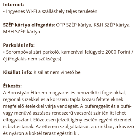
Internet:
• Ingyenes WI-FI a szálláshely teljes területén
SZÉP kártya elfogadás:
OTP SZÉP kártya, K&H SZÉP kártya,
MBH SZÉP kártya
Parkolás info:
• Sorompóval zárt parkoló, kamerával felügyelt: 2000 Forint /
éj (Foglalás nem szükséges)
Kisállat info:
Kisállat nem vihető be
Étkezés:
A Borostyán Étterem magyaros és nemzetközi fogásokkal,
regionális ízekkel és a korszerű táplálkozási feltételeknek
megfelelő ételekkel várja vendégeit. A büféreggelit és a büfé-
vagy menüválasztásos rendszerű vacsorát szintén itt lehet
elfogyasztani. Előzetesen jelzett igény esetén egyéni étrendet
is biztosítanak. Az étterem szolgáltatásait a drinkbár, a kávézó
és nyáron a koktél terasz egészíti ki.