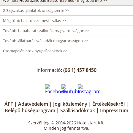
Wellness Hotel Szindbád Balatonszemes - még több infó >>
2-3 éjszakás ajánlatok országszerte >>
Még több balatonszemesi szállás >>
További bababarát szállodák magyarországon >>
További állatbarát szállodák magyarországon >>
Csomagajánlatok nyugdíjasoknak >>
Információ:
(06 1) 457 8450
ÁFF
|
Adatvédelem
|
Jogi közlemény
|
Értékelésekről
|
Belépő hűségprogram
|
Szállásadóknak
|
Impresszum
Szerzői jog © 2004-2026 Hotelstart Kft.
Minden jog fenntartva.