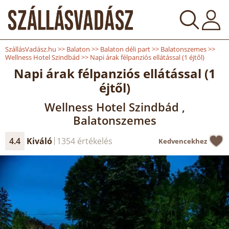
SzállásVadász.hu
>>
Balaton
>>
Balaton déli part
>>
Balatonszemes
>>
Wellness Hotel Szindbád
>>
Napi árak félpanziós ellátással (1 éjtől)
Napi árak félpanziós ellátással (1
éjtől)
Wellness Hotel Szindbád ,
Balatonszemes
4.4
Kiváló
1354 értékelés
Kedvencekhez