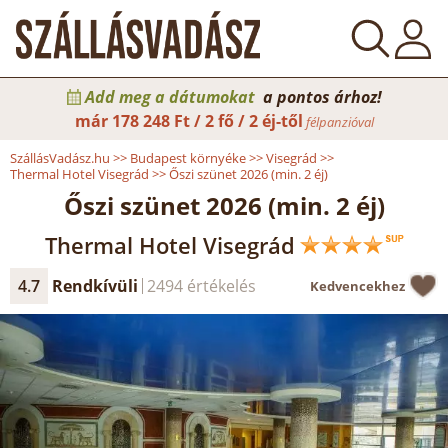
Add meg a dátumokat
a pontos árhoz!
már
178 248 Ft / 2 fő / 2 éj-től
félpanzióval
SzállásVadász.hu
>>
Budapest környéke
>>
Visegrád
>>
Thermal Hotel Visegrád
>>
Őszi szünet 2026 (min. 2 éj)
Őszi szünet 2026 (min. 2 éj)
Thermal Hotel Visegrád
4.7
Rendkívüli
2494 értékelés
Kedvencekhez