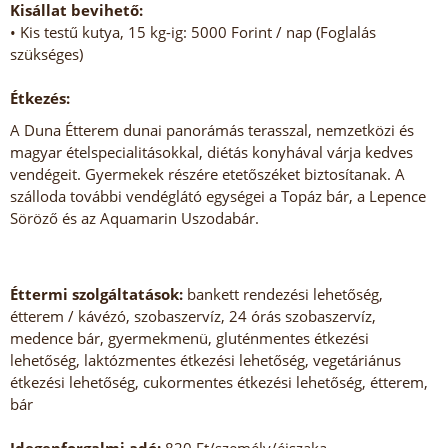
Kisállat bevihető:
• Kis testű kutya, 15 kg-ig: 5000 Forint / nap (Foglalás
szükséges)
Étkezés:
A Duna Étterem dunai panorámás terasszal, nemzetközi és
magyar ételspecialitásokkal, diétás konyhával várja kedves
vendégeit. Gyermekek részére etetőszéket biztosítanak. A
szálloda további vendéglátó egységei a Topáz bár, a Lepence
Söröző és az Aquamarin Uszodabár.
Éttermi szolgáltatások:
bankett rendezési lehetőség,
étterem / kávézó, szobaszervíz, 24 órás szobaszervíz,
medence bár, gyermekmenü, gluténmentes étkezési
lehetőség, laktózmentes étkezési lehetőség, vegetáriánus
étkezési lehetőség, cukormentes étkezési lehetőség, étterem,
bár