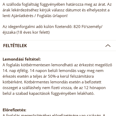
A szálloda foglaltság függvényében határozza meg az árat. Az
árak lekérdezéséhez kérjük válassz dátumot és elhelyezést a
lenti Ajánlatkérés / Foglalás űrlapon!
Az idegenforgalmi adó külön fizetendő: 820 Ft/személy/
éjszaka (18 éves kor felett)
FELTÉTELEK
Lemondási feltétel:
A foglalás kötbérmentesen lemondható az érkezést megelőző
14. nap éjfélig. 14 napon belüli lemondás vagy meg nem
érkezés esetén a teljes ár 50%-a kerül felszámításra
kötbérként. Kötbérmentes lemondás esetén a befizetett
összeget a szálláshely nem fizeti vissza, de az 12 hónapon
belül a szabad kapacitások függvényében lelakható.
Előrefizetés:
A foglalás megerősítéséhez előrefizetésére van szükség. A