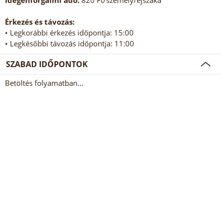
Idegenforgalmi adó:
820 Ft/személy/éjszaka
Érkezés és távozás:
• Legkorábbi érkezés időpontja: 15:00
• Legkésőbbi távozás időpontja: 11:00
SZABAD IDŐPONTOK
Betöltés folyamatban...