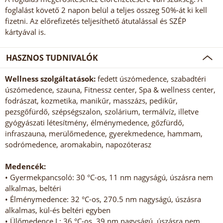
foglalást követő 2 napon belül a teljes összeg 50%-át ki kell
fizetni. Az előrefizetés teljesíthető átutalással és SZÉP
kártyával is.
HASZNOS TUDNIVALÓK
Wellness szolgáltatások:
fedett úszómedence, szabadtéri
úszómedence, szauna, Fitnessz center, Spa & wellness center,
fodrászat, kozmetika, manikűr, masszázs, pedikűr,
pezsgőfürdő, szépségszalon, szolárium, termálvíz, illetve
gyógyászati létesítmény, élménymedence, gőzfürdő,
infraszauna, merülőmedence, gyerekmedence, hammam,
sodrómedence, aromakabin, napozóterasz
Medencék:
• Gyermekpancsoló: 30 °C-os, 11 nm nagyságú, úszásra nem
alkalmas, beltéri
• Élménymedence: 32 °C-os, 270.5 nm nagyságú, úszásra
alkalmas, kül-és beltéri egyben
• Ülőmedence I.: 36 °C-os, 39 nm nagyságú, úszásra nem