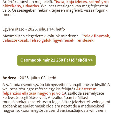
Ár érték arányban megfelelő.
Tiszta, kaja ízletes, személyzet
előzékeny, udvarias.
Wellness részlegen van még fejleszteni
való. Összeségében nekünk teljesen megfelelt, vissza fogunk
menni.
Egyéni utazó
- 2025. július 14. hétfő
Maximálisan elégedettek voltunk mindennel!
Ételek finomak,
választékosak, felszolgálók figyelmesek, rendesek.
Csomagok már 21 250 Ft / fő / éjtől! >>
Andrea
- 2025. július 08. kedd
A szálloda csendes,szép környezetben van,pihenésre kiválló.A
wellness részlegre ráférne egy kis felújítás.
Az étterem
félpanziós ellátása nagyon jó volt.
A szálloda személyzete
kedves és segítőkész volt. A szállodában felújítási
munkálatokat kezdtek, ezt a foglaláskor jelezhették volna,a mi
szobánk az épület másik oldalára nézett,de a medencéknél
nagyon sokszor megtört a csend varàzsa.Sajnos a wifit nem