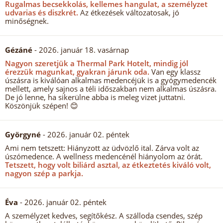
Rugalmas becsekkolás, kellemes hangulat, a személyzet
udvarias és diszkrét.
Az étkezések változatosak, jó
minőségnek.
Gézáné
- 2026. január 18. vasárnap
Nagyon szeretjük a Thermal Park Hotelt, mindig jól
érezzük magunkat, gyakran járunk oda.
Van egy klassz
úszásra is kiválóan alkalmas medencéjük is a gyógymedencék
mellett, amely sajnos a téli időszakban nem alkalmas úszásra.
De jó lenne, ha sikerülne abba is meleg vizet juttatni.
Köszönjük szépen! 😊
Györgyné
- 2026. január 02. péntek
Ami nem tetszett: Hiányzott az üdvözlő ital. Zárva volt az
úszómedence. A wellness medencénél hiányolom az órát.
Tetszett, hogy volt biliárd asztal, az étkeztetés kiváló volt,
nagyon szép a parkja.
Éva
- 2026. január 02. péntek
A személyzet kedves, segítőkész. A szálloda csendes, szép