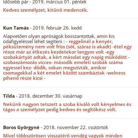
Idősebb pár
- 2019. március 01. péntek
Kedves személyzet, kitűnő medencék.
Kun Tamás
- 2019. február 26. kedd
Alapvetően olyan apróságok bosszantottak, amin kis
odafigyeléssel lehet segíteni :
- reggelinél a kenyér,
péksütemény nem volt friss (sőt, száraz is akadt) -étel egy
része már az étkezés kezdetekor langyos volt -egy
szobakártyát adtak, a kért másolat egy napig működött -
szobaszámozás vicces- második emeleti szobák száma
egyessel kez- dődik, sokan megszívták, amikor
csomagokkal a két emelet között szambáztak -welness
pihenő része kicsi -
Tilda
- 2018. december 30. vasárnap
Nekünk nagyon tetszett a szoba kiváló volt kényelmes és
tágas a személyzet pedig kedves és segîtőkész volt.
Boros Györgyné
- 2018. november 22. csütörtök
Mivel többszörösen visszatérő vendég vagyok minden