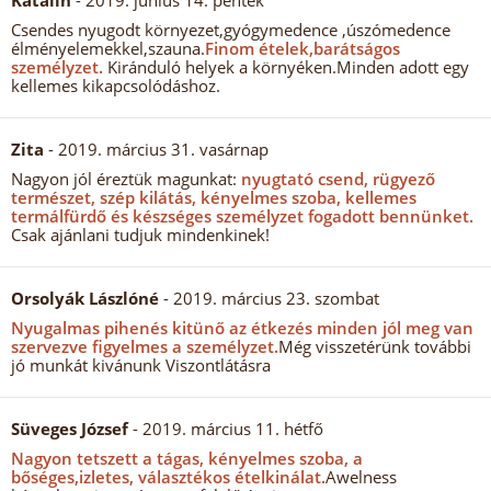
Katalin
- 2019. június 14. péntek
Csendes nyugodt környezet,gyógymedence ,úszómedence
élményelemekkel,szauna.
Finom ételek,barátságos
személyzet.
Kiránduló helyek a környéken.Minden adott egy
kellemes kikapcsolódáshoz.
Zita
- 2019. március 31. vasárnap
Nagyon jól éreztük magunkat:
nyugtató csend, rügyező
természet, szép kilátás, kényelmes szoba, kellemes
termálfürdő és készséges személyzet fogadott bennünket.
Csak ajánlani tudjuk mindenkinek!
Orsolyák Lászlóné
- 2019. március 23. szombat
Nyugalmas pihenés kitünő az étkezés minden jól meg van
szervezve figyelmes a személyzet.
Még visszetérünk további
jó munkát kivánunk Viszontlátásra
Süveges József
- 2019. március 11. hétfő
Nagyon tetszett a tágas, kényelmes szoba, a
bőséges,izletes, választékos ételkinálat.
Awelness