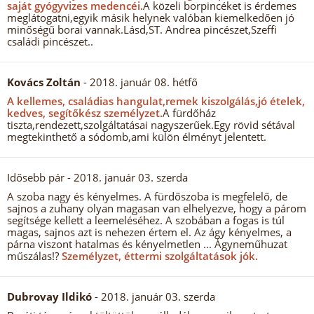
saját gyógyvizes medencéi.
A közeli borpincéket is érdemes
meglátogatni,egyik másik helynek valóban kiemelkedően jó
minőségű borai vannak.Lásd,ST. Andrea pincészet,Szeffi
családi pincészet..
Kovács Zoltán
- 2018. január 08. hétfő
A kellemes, családias hangulat,remek kiszolgálás,jó ételek,
kedves, segítőkész személyzet.
A fürdőház
tiszta,rendezett,szolgáltatásai nagyszerűek.Egy rövid sétával
megtekinthető a sódomb,ami külön élményt jelentett.
Idősebb pár
- 2018. január 03. szerda
A szoba nagy és kényelmes. A fürdőszoba is megfelelő, de
sajnos a zuhany olyan magasan van elhelyezve, hogy a párom
segítsége kellett a leemeléséhez. A szobában a fogas is túl
magas, sajnos azt is nehezen értem el. Az ágy kényelmes, a
párna viszont hatalmas és kényelmetlen ... Ágyneműhuzat
műszálas!?
Személyzet, éttermi szolgáltatások jók.
Dubrovay Ildikó
- 2018. január 03. szerda