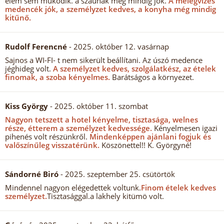
elem sem működik. a szaunák még mindig jók.
A melegvizes
medencék jók, a személyzet kedves, a konyha még mindig
kitűnő.
Rudolf Ferencné
- 2025. október 12. vasárnap
Sajnos a WI-FI- t nem sikerült beállítani. Az úszó medence
jéghideg volt.
A személyzet kedves, szolgálatkész, az ételek
finomak, a szoba kényelmes.
Barátságos a környezet.
Kiss György
- 2025. október 11. szombat
Nagyon tetszett a hotel kényelme, tisztasága, welnes
része, étterem a személyzet kedvessége.
Kényelmesen igazi
pihenés volt részünkről.
Mindenképpen ajánlani fogjuk és
valőszínűleg visszatérünk.
Köszönettel!! K. Györgyné!
Sándorné Biró
- 2025. szeptember 25. csütörtök
Mindennel nagyon elégedettek voltunk.
Finom ételek kedves
személyzet.
Tisztasággal.a lakhely kitümö volt.