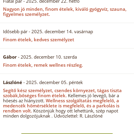
Fiatal pár
- 2025. december 22. hétfő
Nagyon jó minden, finom ételek, kiváló gyógyvíz, szauna,
figyelmes személyzet.
Idősebb pár
- 2025. december 14. vasárnap
Finom ételek, kedves személyzet
Gábor
- 2025. december 10. szerda
Finom ételek, remek wellnes részleg.
Lászlóné
- 2025. december 05. péntek
Segítő kész személyzet, csendes környezet, tágas tiszta
szobák,bőséges finom ételek.
Kellemes jó levegő, bár a
hóesés az hiányzott.
Wellness szolgáltatás megfelelő, a
medencék hőmérséklete is megfelelő, és a parkolás is
rendben volt.
Köszönjük hogy ott lehettünk, szép napot
minden dolgozójuknak . Üdvözlettel: R. Lászlóné