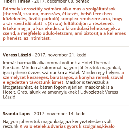
Tibori Timea
- 2017. december 08. péntek
Bármely korosztály számára alkalmas a szolgáltatások
(thermál, szauna, masszázs, étkezés, belső terekben
közlekedés, őrzött parkoló) komplex rendszere arra, hogy
akár rövid idő alatt is (3 nap) feltöltődjön a résztvevő.
Értéke még a jó közlekedés, a kirándulási lehetőségek, a
csend, a megfelelő üdülő-létszám, ami biztosítja a kellemes
pihenést, az intimitást.
Veress László
- 2017. november 21. kedd
Immár harmadik alkalommal voltunk a Hotel Thermal
Parkban. Minden alkalommal nagyon jól éreztük magunkat,
igazi pihenő övezet számunkra a Hotel. Minden egy helyen:
a
személyzet készséges, barátságos, a konyha remek,szóval
elégedetten távoztunk ismét.
Máskor is tervezzük a
látogatásunkat, és bátran fogom ajánlani másoknak is a
Hotelt. Gratulálunk valamennyiüknek ! Üdvözlettel: Veress
László
Szanda Lajos
- 2017. november 14. kedd
Nagyon jól éreztük magunkat,igazi kényeztetésben volt
részünk.
Kiváló ételek,udvarias gyors kiszolgálás,kiváló