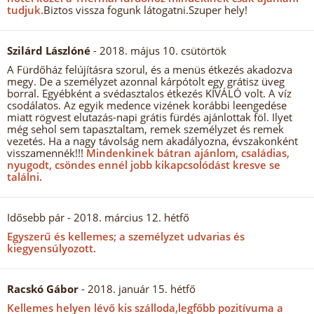
tudjuk.
Biztos vissza fogunk látogatni.Szuper hely!
Szilárd Lászlóné
- 2018. május 10. csütörtök
A Fürdőház felújításra szorul, és a menüs étkezés akadozva
megy. De a személyzet azonnal kárpótolt egy grátisz üveg
borral. Egyébként a svédasztalos étkezés KÍVÁLÓ volt. A víz
csodálatos. Az egyik medence vizének korábbi leengedése
miatt rögvest elutazás-napi grátis fürdés ajánlottak föl. Ilyet
még sehol sem tapasztaltam, remek személyzet és remek
vezetés. Ha a nagy távolság nem akadályozna, évszakonként
visszamennék!!!
Mindenkinek bátran ajánlom, családias,
nyugodt, csöndes ennél jobb kikapcsolódást kresve se
találni.
Idősebb pár
- 2018. március 12. hétfő
Egyszerű és kellemes; a személyzet udvarias és
kiegyensúlyozott.
Racskó Gábor
- 2018. január 15. hétfő
Kellemes helyen lévő kis szálloda,legfőbb pozitívuma a