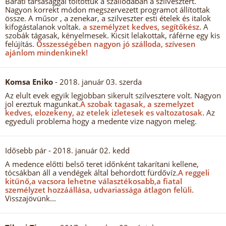
Baráti társasággal töltöttük a szállodában a szilvesztert.
Nagyon korrekt módon megszervezett programot állítottak
össze. A műsor , a zenekar, a szilveszter esti ételek és italok
kifogástalanok voltak.
a személyzet kedves, segítőkész.
A
szobák tágasak, kényelmesek. Kicsit lelakottak, ráférne egy kis
felújítás.
Összességében nagyon jó szálloda, szívesen
ajánlom mindenkinek!
Komsa Eniko
- 2018. január 03. szerda
Az elult evek egyik legjobban sikerult szilvesztere volt. Nagyon
jol ereztuk magunkat.
A szobak tagasak, a szemelyzet
kedves, elozekeny, az etelek izletesek es valtozatosak.
Az
egyeduli problema hogy a medente vize nagyon meleg.
Idősebb pár
- 2018. január 02. kedd
A medence előtti belső teret időnként takarítani kellene,
tócsákban áll a vendégek által behordott fürdővíz.
A reggeli
kitűnő,a vacsora lehetne választékosabb,a fiatal
személyzet hozzáállása, udvariassága átlagon felüli.
Visszajövünk...