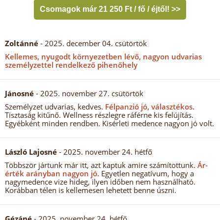
Csomagok már 21 250 Ft / fő / éjtől! >>
Zoltánné
- 2025. december 04. csütörtök
Kellemes, nyugodt környezetben lévő, nagyon udvarias
személyzettel rendelkező pihenőhely
Jánosné
- 2025. november 27. csütörtök
Személyzet udvarias, kedves.
Félpanzió jó, választékos.
Tisztaság kitűnő. Wellness részlegre ráférne kis felújítás.
Egyébként minden rendben. Kisérleti medence nagyon jó volt.
László Lajosné
- 2025. november 24. hétfő
Többször jártunk már itt, azt kaptuk amire számítottunk.
Ár-
érték arányban nagyon jó.
Egyetlen negatívum, hogy a
nagymedence vize hideg, ilyen időben nem használható.
Korábban télen is kellemesen lehetett benne úszni.
Gézáné
- 2025. november 24. hétfő