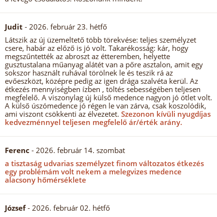
Judit
- 2026. február 23. hétfő
Látszik az új üzemeltető több törekvése: teljes személyzet
csere, habár az előző is jó volt. Takarékosság: kár, hogy
megszűntették az abroszt az étteremben, helyette
gusztustalana műanyag alátét van a pőre asztalon, amit egy
sokszor használt ruhával törölnek le és teszik rá az
evőeszközt, középre pedig az igen drága szalvéta kerül. Az
étkezés mennyiségben ízben , töltés sebességében teljesen
megfelelő. A viszonylag új külső medence nagyon jó ötlet volt.
A külső úszómedence jó régen le van zárva, csak koszolódik,
ami viszont csökkenti az élvezetet.
Szezonon kívüli nyugdíjas
kedvezménnyel teljesen megfelelő ár/érték arány.
Ferenc
- 2026. február 14. szombat
a tisztaság udvarias személyzet finom változatos étkezés
egy problémám volt nekem a melegvizes medence
alacsony hőmérséklete
József
- 2026. február 02. hétfő