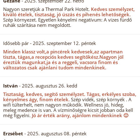
Gézáné
- 2025. szeptember 22. hétfő
Nagyon szeretjük a Thermal Park Hotelt.
Kedves személyzet,
kiváló ételek, tisztaság, jó úszás és pihenés lehetőségek.
Szép környezet. Egyetlen kényelmi negatívum: A vizes fürdő
ruhák szárítása nem megoldott.
Idősebb pár
- 2025. szeptember 12. péntek
Minden klassz volt,a pincérek kedvesek,az apartman
tiszta, tágas,a recepciós kedves segítőkész.
Nagyon jól
éreztük magunkat,ja és a reggeli, vacsora finom és
változatos csak ajánlani tudom mindenkinek.
István
- 2025. augusztus 26. kedd
Tisztaság, kedves, segítő személyzet.
Tágas, erkélyes szoba,
kényelmes ágy, finom ételek.
Szép vidék, szép környék . A
wifi túlterhelt, nem nagyon működik. Wellness jó, hideg,
meleg medence is van. A vízminőségre kicsit jobban oda kell
még figyelni.
Jó ár érték arány, ajánlom mindenkinek 🙂
Erzsébet
- 2025. augusztus 08. péntek