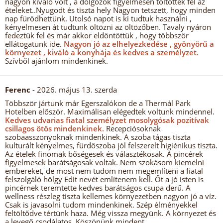
nagyon kiváló volt , a dolgozók figyelmesen töltötték fel az
ételeket..Nyugodt és tiszta hely Nagyon tetszett, hogy minden
nap fürödhettünk. Utolsó napot is ki tudtuk használni ,
kényelmesen át tudtunk öltözni az öltözőben. Tavaly nyáron
fedeztük fel és már akkor eldöntöttük , hogy többször
ellátogatunk ide.
Nagyon jó az elhelyezkedése , gyönyörű a
környezet , kiváló a konyhája és kedves a személyzet.
Szívből ajánlom mindenkinek.
Ferenc
- 2026. május 13. szerda
Többször jártunk már Egerszalókon de a Thermál Park
Hotelben először. Maximálisan elégedtek voltunk mindennel.
Kedves udvarias fiatal személyzet mosolygósak pozitívak
csillagos ötös mindenkinek.
Recepciósoknak
szobaasszonyoknak mindenkinek. A szoba tágas tiszta
kulturált kényelmes, fürdőszoba jól felszerelt higiénikus tiszta.
Az ételek finomak bőségesek és választékosak. A pincérek
figyelmesek barátságosak voltak. Nem szokásom kiemelni
embereket, de most nem tudom nem megemlíteni a fiatal
felszolgáló hölgy Edit nevét említenem kell. Őt a jó isten is
pincérnek teremtette kedves barátságos csupa derű. A
wellness részleg tiszta kellemes környezetben nagyon jó a víz.
Csak is javasolni tudom mindenkinek. Szép élményekkel
feltöltődve tértünk haza. Még vissza megyünk. A környezet és
a levegő csodálatos. Köszönünk mindent.