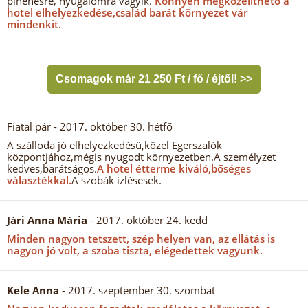
pihenésre, nyugalomra vágyik.
Könnyen megközelíthető a
hotel elhelyezkedése,család barát környezet vár
mindenkit.
Csomagok már 21 250 Ft / fő / éjtől! >>
Fiatal pár
- 2017. október 30. hétfő
A szálloda jó elhelyezkedésű,közel Egerszalók
központjához,mégis nyugodt környezetben.A személyzet
kedves,barátságos.
A hotel étterme kiváló,bőséges
választékkal.
A szobák izlésesek.
Jári Anna Mária
- 2017. október 24. kedd
Minden nagyon tetszett, szép helyen van, az ellátás is
nagyon jó volt, a szoba tiszta, elégedettek vagyunk.
Kele Anna
- 2017. szeptember 30. szombat