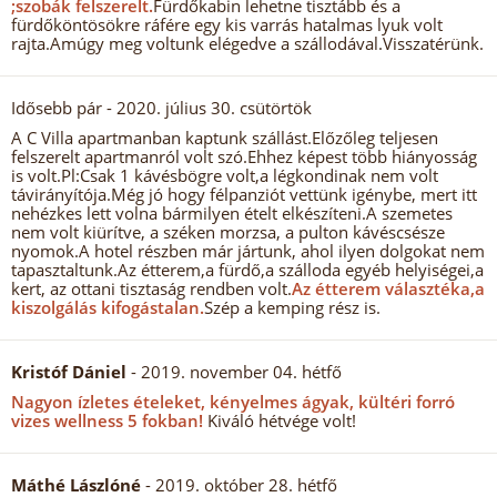
;szobák felszerelt.
Fürdőkabin lehetne tisztább és a
fürdőköntösökre ráfére egy kis varrás hatalmas lyuk volt
rajta.Amúgy meg voltunk elégedve a szállodával.Visszatérünk.
Idősebb pár
- 2020. július 30. csütörtök
A C Villa apartmanban kaptunk szállást.Előzőleg teljesen
felszerelt apartmanról volt szó.Ehhez képest több hiányosság
is volt.Pl:Csak 1 kávésbögre volt,a légkondinak nem volt
távirányítója.Még jó hogy félpanziót vettünk igénybe, mert itt
nehézkes lett volna bármilyen ételt elkészíteni.A szemetes
nem volt kiürítve, a széken morzsa, a pulton kávéscsésze
nyomok.A hotel részben már jártunk, ahol ilyen dolgokat nem
tapasztaltunk.Az étterem,a fürdő,a szálloda egyéb helyiségei,a
kert, az ottani tisztaság rendben volt.
Az étterem választéka,a
kiszolgálás kifogástalan.
Szép a kemping rész is.
Kristóf Dániel
- 2019. november 04. hétfő
Nagyon ízletes ételeket, kényelmes ágyak, kültéri forró
vizes wellness 5 fokban!
Kiváló hétvége volt!
Máthé Lászlóné
- 2019. október 28. hétfő