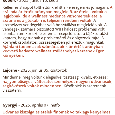
Róbert
- 2025. június 10. kedd
Kellemes 3 napot tölthettünk el itt a Feleségem és jómagam.
A
szálloda ár-érték arányban megfelelő, az ételek voltak a
legjobbak, de a wellness medence vízhőmérséklete, a
szauna és a gőzkabin is teljesen rendben voltak.
A
személyzet vendégekhez való hozzáállása megfelelő volt. A
vendégek számára biztosított WIFI hálózat problémás volt,
azonban amikor ezt jeleztem a recepción, azt a tájékoztatást
kaptam, hogy tudnak a problémáról és dolgoznak rajta. A
környék csodálatos, összességében jól éreztük magunkat.
Ajánlani tudom azok számára, akik ár-érték arányban
kedvező kedvező wellness szálláshelyet keresnek Eger
környékén.
Lajosné
- 2025. június 05. csütörtök
Mindennel meg voltunk elégedve: tisztaság :kiváló, étkezés :
nagyon bőséges, változatos személyzet nagyon udvariasok,
segítőkészek voltak mindenben.
Későbbiek is szeretnénk
visszatérni.
Györgyi
- 2025. április 07. hétfő
Udvarias kiszolgálás;ételek finomak voltak;ágy kényelmes