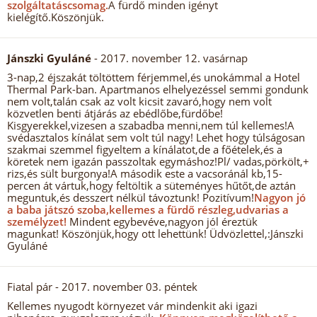
szolgáltatáscsomag.
A fürdő minden igényt
kielégítő.Köszönjük.
Jánszki Gyuláné
- 2017. november 12. vasárnap
3-nap,2 éjszakát töltöttem férjemmel,és unokámmal a Hotel
Thermal Park-ban. Apartmanos elhelyezéssel semmi gondunk
nem volt,talán csak az volt kicsit zavaró,hogy nem volt
közvetlen benti átjárás az ebédlőbe,fürdőbe!
Kisgyerekkel,vizesen a szabadba menni,nem túl kellemes!A
svédasztalos kínálat sem volt túl nagy! Lehet hogy túlságosan
szakmai szemmel figyeltem a kínálatot,de a főételek,és a
köretek nem igazán passzoltak egymáshoz!Pl/ vadas,pörkölt,+
rizs,és sült burgonya!A második este a vacsoránál kb,15-
percen át vártuk,hogy feltöltik a süteményes hűtőt,de aztán
meguntuk,és desszert nélkül távoztunk! Pozitívum!
Nagyon jó
a baba játszó szoba,kellemes a fürdő részleg,udvarias a
személyzet!
Mindent egybevéve,nagyon jól éreztük
magunkat! Köszönjük,hogy ott lehettünk! Üdvözlettel,:Jánszki
Gyuláné
Fiatal pár
- 2017. november 03. péntek
Kellemes nyugodt környezet vár mindenkit aki igazi