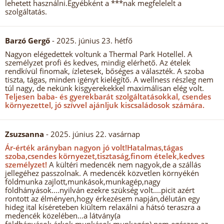
lehetett használni.Egyébként a ***nak megfelelelt a
szolgáltatás.
Barzó Gergő
- 2025. június 23. hétfő
Nagyon elégedettek voltunk a Thermal Park Hotellel. A
személyzet profi és kedves, mindig elérhető. Az ételek
rendkívül finomak, ízletesek, bőséges a választék. A szoba
tiszta, tágas, minden igényt kielégítő. A wellness részleg nem
túl nagy, de nekünk kisgyerekekkel maximálisan elég volt.
Teljesen baba- és gyerekbarát szolgáltatásokkal, csendes
környezettel, jó szívvel ajánljuk kiscsaládosok számára.
Zsuzsanna
- 2025. június 22. vasárnap
Ár-érték arányban nagyon jó volt!
Hatalmas,tágas
szoba,csendes környezet,tisztaság,finom ételek,kedves
személyzet!
A kültéri medencék nem nagyok,de a szállás
jellegéhez passzolnak. A medencék közvetlen környékén
földmunka zajlott,munkások,munkagép,nagy
földhányások....nyilván ezekre szükség volt....picit azért
rontott az élményen,hogy érkezésem napján,délután egy
hideg ital kíséreteben kiültem relaxálni a hátsó teraszra a
medencék közelében...a látvány(a