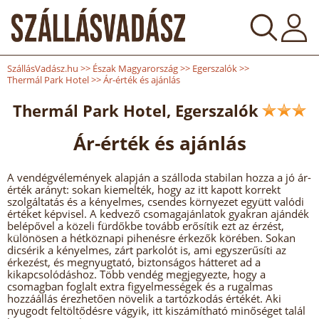
SzállásVadász.hu
>>
Észak Magyarország
>>
Egerszalók
>>
Thermál Park Hotel
>>
Ár-érték és ajánlás
Thermál Park Hotel, Egerszalók
Ár-érték és ajánlás
A vendégvélemények alapján a szálloda stabilan hozza a jó ár-
érték arányt: sokan kiemelték, hogy az itt kapott korrekt
szolgáltatás és a kényelmes, csendes környezet együtt valódi
értéket képvisel. A kedvező csomagajánlatok gyakran ajándék
belépővel a közeli fürdőkbe tovább erősítik ezt az érzést,
különösen a hétköznapi pihenésre érkezők körében. Sokan
dicsérik a kényelmes, zárt parkolót is, ami egyszerűsíti az
érkezést, és megnyugtató, biztonságos hátteret ad a
kikapcsolódáshoz. Több vendég megjegyezte, hogy a
csomagban foglalt extra figyelmességek és a rugalmas
hozzáállás érezhetően növelik a tartózkodás értékét. Aki
nyugodt feltöltődésre vágyik, itt kiszámítható minőséget talál