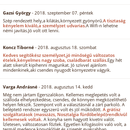
Gazsi György
- 2018. szeptember 07. péntek
Szép rendezett hely,a kilátás,környezett gyönyörű.
A tisztaság
kényelem kiváló,a személyzet udvarias.
A Wifi-n lehetne
némi javítás.Jó volt ott lenni.
Koncz Tiborné
- 2018. augusztus 18. szombat
Kedves segítőkész személyzet,jó minőségű változatos
ételek,kényelmes nagy szoba, családbarát szállás.
Egy hét
alatt sikerült kipihenni magunkat. Jó szívvel ajánlom
mindenkinek,aki csendes nyugodt környezetre vágyik.
Varga Andrásné
- 2018. augusztus 14. kedd
Még nem jártam Egerszalókon. Kellemes meglepetés volt a
szálloda elhelyezkedése, csendes, de könnyen megközelíthető
helyen fekszik. Szempont volt a választásnál a zárt parkoló. A
beléptető rendszer egyszerű volt és jól működött.
A grátisz
szolgáltatások (masszázs, Nosztalgia fürdőbelépő)rendkívül
kellemesek voltak.
A konyha sem hagyott kivetni valót.
Ízletesen, változatosan főztek. Egyetlen kifogásolni való volt, a
termál medence könyöklőjét és szigetét gyakrabban