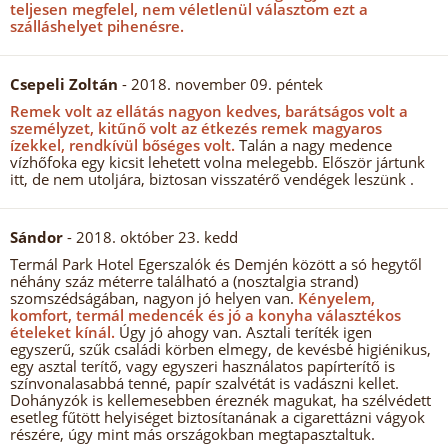
teljesen megfelel, nem véletlenül választom ezt a
szálláshelyet pihenésre.
Csepeli Zoltán
- 2018. november 09. péntek
Remek volt az ellátás nagyon kedves, barátságos volt a
személyzet, kitűnő volt az étkezés remek magyaros
ízekkel, rendkívül bőséges volt.
Talán a nagy medence
vízhőfoka egy kicsit lehetett volna melegebb. Először jártunk
itt, de nem utoljára, biztosan visszatérő vendégek leszünk .
Sándor
- 2018. október 23. kedd
Termál Park Hotel Egerszalók és Demjén között a só hegytől
néhány száz méterre található a (nosztalgia strand)
szomszédságában, nagyon jó helyen van.
Kényelem,
komfort, termál medencék és jó a konyha választékos
ételeket kínál.
Úgy jó ahogy van. Asztali teríték igen
egyszerű, szűk családi körben elmegy, de kevésbé higiénikus,
egy asztal terítő, vagy egyszeri használatos papírterítő is
színvonalasabbá tenné, papír szalvétát is vadászni kellet.
Dohányzók is kellemesebben éreznék magukat, ha szélvédett
esetleg fűtött helyiséget biztosítanának a cigarettázni vágyok
részére, úgy mint más országokban megtapasztaltuk.