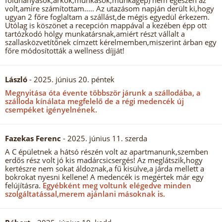
földhányások,árkok,munkások,munkagép) nem egészen az
volt,amire számítottam..... Az utazásom napján derült ki,hogy
ugyan 2 főre foglaltam a szállást,de mégis egyedül érkezem.
Utólag is köszönet a recepción mappával a kezében épp ott
tartózkodó hölgy munkatársnak,amiért részt vállalt a
szallasközvetítőnek címzett kérelmemben,miszerint árban egy
főre módosították a wellness díjját!
László
- 2025. június 20. péntek
Megnyitása óta évente többször járunk a szállodába, a
szálloda kínálata megfelelő de a régi medencék új
csempéket igényelnének.
Fazekas Ferenc
- 2025. június 11. szerda
A C épületnek a hátsó részén volt az apartmanunk,szemben
erdős rész volt jó kis madárcsicsergés! Az meglátszik,hogy
kertészre nem sokat áldoznak,a fű kisülve,a járda mellett a
bokrokat nyesni kellene! A medencék is megértek már egy
felújításra.
Egyébként meg voltunk elégedve minden
szolgáltatással,merem ajánlani másoknak is.