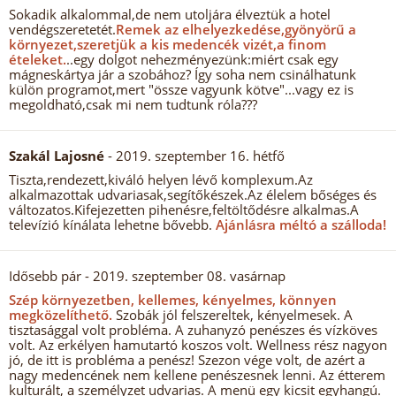
Sokadik alkalommal,de nem utoljára élveztük a hotel
vendégszeretetét.
Remek az elhelyezkedése,gyönyörű a
környezet,szeretjük a kis medencék vizét,a finom
ételeket.
..egy dolgot nehezményezünk:miért csak egy
mágneskártya jár a szobához? Így soha nem csinálhatunk
külön programot,mert "össze vagyunk kötve"...vagy ez is
megoldható,csak mi nem tudtunk róla???
Szakál Lajosné
- 2019. szeptember 16. hétfő
Tiszta,rendezett,kiváló helyen lévő komplexum.Az
alkalmazottak udvariasak,segítőkészek.Az élelem bőséges és
változatos.Kifejezetten pihenésre,feltöltődésre alkalmas.A
televízió kínálata lehetne bővebb.
Ajánlásra méltó a szálloda!
Idősebb pár
- 2019. szeptember 08. vasárnap
Szép környezetben, kellemes, kényelmes, könnyen
megközelíthető.
Szobák jól felszereltek, kényelmesek. A
tisztasággal volt probléma. A zuhanyzó penészes és vízköves
volt. Az erkélyen hamutartó koszos volt. Wellness rész nagyon
jó, de itt is probléma a penész! Szezon vége volt, de azért a
nagy medencének nem kellene penészesnek lenni. Az étterem
kulturált, a személyzet udvarias. A menü egy kicsit egyhangú.