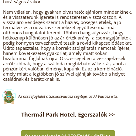
barátságos árakon.
Nem véletlen, hogy gyakran olvasható: ajánlom mindenkinek,
és a visszatérünk ígérete is rendszeresen visszaköszön. A
visszajáró vendégek szerint a házias, bőséges ételek, a jó
termálvíz és a udvarias személyzet együttese már-már
otthonos hangulatot teremt. Többen hangsúlyozzák, hogy
hétköznap különösen jó az ár-érték arány, a csomagajánlatok
pedig könnyen tervezhetővé teszik a rövid kikapcsolódásokat.
Üdítő tapasztalat, hogy a korrekt szolgáltatás nemcsak ígéret,
hanem következetes gyakorlat, amely miatt sokan
bizalommal foglalnak újra. Összességében a visszajelzések
arról szólnak, hogy a szálloda megbízható választás, ahol a
pénzünkért valóban élményt kapunk. Ez az a kombináció,
amely miatt a legtöbben jó szívvel ajánlják tovább a helyet
családnak és barátoknak is.
Az összefoglalót a Szállásvadász segítője, az AI Vadász írta.
Thermál Park Hotel, Egerszalók >>