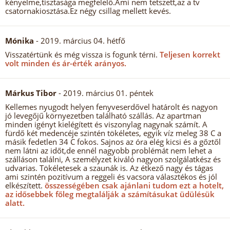
kényelme,tisztasága megfelelő.Ami nem tetszett,az a tv
csatornakiosztása.Ez négy csillag mellett kevés.
Mónika
- 2019. március 04. hétfő
Visszatértünk és még vissza is fogunk térni.
Teljesen korrekt
volt minden és ár-érték arányos.
Márkus Tibor
- 2019. március 01. péntek
Kellemes nyugodt helyen fenyveserdővel határolt és nagyon
jó levegőjű környezetben található szállás. Az apartman
minden igényt kielégített és viszonylag nagynak számít. A
fürdő két medencéje szintén tökéletes, egyik víz meleg 38 C a
másik fedetlen 34 C fokos. Sajnos az óra elég kicsi és a gőztől
nem látni az időt,de ennél nagyobb problémát nem lehet a
szálláson találni, A személyzet kiváló nagyon szolgálatkész és
udvarias. Tökéletesek a szaunák is. Az étkező nagy és tágas
ami szintén pozitívum a reggeli és vacsora választékos és jól
elkészített.
összességében csak ajánlani tudom ezt a hotelt,
az idősebbek főleg megtalálják a számításukat üdülésük
alatt.