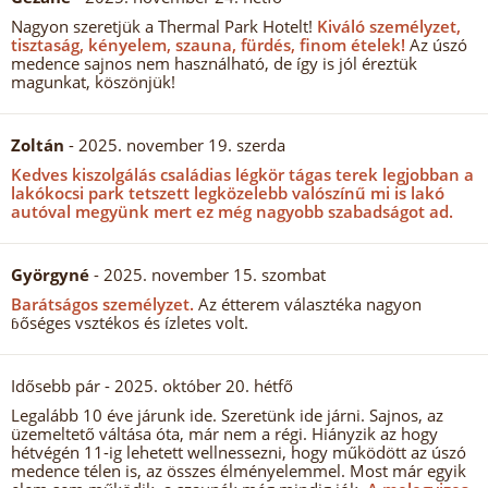
Nagyon szeretjük a Thermal Park Hotelt!
Kiváló személyzet,
tisztaság, kényelem, szauna, fürdés, finom ételek!
Az úszó
medence sajnos nem használható, de így is jól éreztük
magunkat, köszönjük!
Zoltán
- 2025. november 19. szerda
Kedves kiszolgálás családias légkör tágas terek legjobban a
lakókocsi park tetszett legközelebb valószínű mi is lakó
autóval megyünk mert ez még nagyobb szabadságot ad.
Györgyné
- 2025. november 15. szombat
Barátságos személyzet.
Az étterem választéka nagyon
ɓőséges vsztékos és ízletes volt.
Idősebb pár
- 2025. október 20. hétfő
Legalább 10 éve járunk ide. Szeretünk ide járni. Sajnos, az
üzemeltető váltása óta, már nem a régi. Hiányzik az hogy
hétvégén 11-ig lehetett wellnessezni, hogy működött az úszó
medence télen is, az összes élményelemmel. Most már egyik