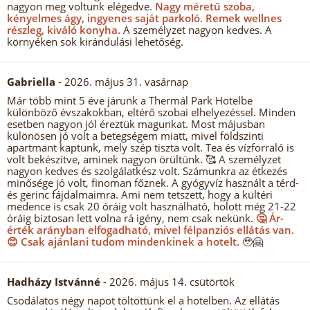
nagyon meg voltunk elégedve.
Nagy méretű szoba,
kényelmes ágy, ingyenes saját parkoló.
Remek wellnes
részleg, kiváló konyha.
A személyzet nagyon kedves. A
környéken sok kirándulási lehetőség.
Gabriella
- 2026. május 31. vasárnap
Már több mint 5 éve járunk a Thermál Park Hotelbe
különböző évszakokban, eltérő szobai elhelyezéssel. Minden
esetben nagyon jól éreztük magunkat. Most májusban
különösen jó volt a betegségem miatt, mivel földszinti
apartmant kaptunk, mely szép tiszta volt. Tea és vízforraló is
volt bekészítve, aminek nagyon örültünk. 🥰 A személyzet
nagyon kedves és szolgálatkész volt. Számunkra az étkezés
minősége jó volt, finoman főznek. A gyógyvíz használt a térd-
és gerinc fájdalmaimra. Ami nem tetszett, hogy a kültéri
medence is csak 20 óráig volt használható, holott még 21-22
óráig biztosan lett volna rá igény, nem csak nekünk.
🤔 Ár-
érték arányban elfogadható, mivel félpanziós ellátás van.
😊 Csak ajánlani tudom mindenkinek a hotelt.
🥹🤗
Hadházy Istvánné
- 2026. május 14. csütörtök
Csodálatos négy napot töltöttünk el a hotelben. Az ellátás