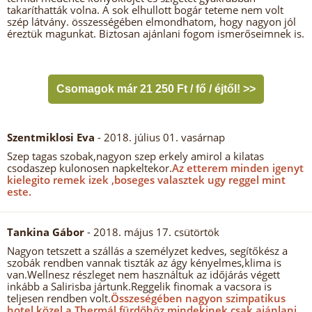
takaríthatták volna. A sok elhullott bogár teteme nem volt
szép látvány. összességében elmondhatom, hogy nagyon jól
éreztük magunkat. Biztosan ajánlani fogom ismerőseimnek is.
Csomagok már 21 250 Ft / fő / éjtől! >>
Szentmiklosi Eva
- 2018. július 01. vasárnap
Szep tagas szobak,nagyon szep erkely amirol a kilatas
csodaszep kulonosen napkeltekor.
Az etterem minden igenyt
kielegito remek izek ,boseges valasztek ugy reggel mint
este.
Tankina Gábor
- 2018. május 17. csütörtök
Nagyon tetszett a szállás a személyzet kedves, segítőkész a
szobák rendben vannak tiszták az ágy kényelmes,klima is
van.Wellnesz részleget nem használtuk az időjárás végett
inkább a Salirisba jártunk.Reggelik finomak a vacsora is
teljesen rendben volt.
Összeségében nagyon szimpatikus
hotel közel a Thermál fürdőhöz mindekinek csak ajánlani