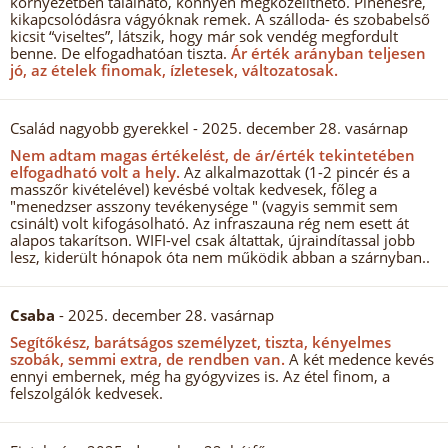
környezetben található, könnyen megközelíthető. Pihenésre,
kikapcsolódásra vágyóknak remek. A szálloda- és szobabelső
kicsit “viseltes”, látszik, hogy már sok vendég megfordult
benne. De elfogadhatóan tiszta.
Ár érték arányban teljesen
jó, az ételek finomak, ízletesek, változatosak.
Család nagyobb gyerekkel
- 2025. december 28. vasárnap
Nem adtam magas értékelést, de ár/érték tekintetében
elfogadható volt a hely.
Az alkalmazottak (1-2 pincér és a
masszőr kivételével) kevésbé voltak kedvesek, főleg a
"menedzser asszony tevékenysége " (vagyis semmit sem
csinált) volt kifogásolható. Az infraszauna rég nem esett át
alapos takarítson. WIFI-vel csak áltattak, újraindítassal jobb
lesz, kiderült hónapok óta nem működik abban a szárnyban..
Csaba
- 2025. december 28. vasárnap
Segítőkész, barátságos személyzet, tiszta, kényelmes
szobák, semmi extra, de rendben van.
A két medence kevés
ennyi embernek, még ha gyógyvizes is. Az étel finom, a
felszolgálók kedvesek.