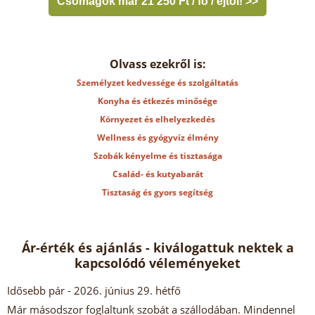
Csomagok már 21 250 Ft / fő / éjtől! >>
Olvass ezekről is:
Személyzet kedvessége és szolgáltatás
Konyha és étkezés minősége
Környezet és elhelyezkedés
Wellness és gyógyvíz élmény
Szobák kényelme és tisztasága
Család- és kutyabarát
Tisztaság és gyors segítség
Ár-érték és ajánlás - kiválogattuk nektek a
kapcsolódó véleményeket
Idősebb pár
- 2026. június 29. hétfő
Már másodszor foglaltunk szobát a szállodában. Mindennel