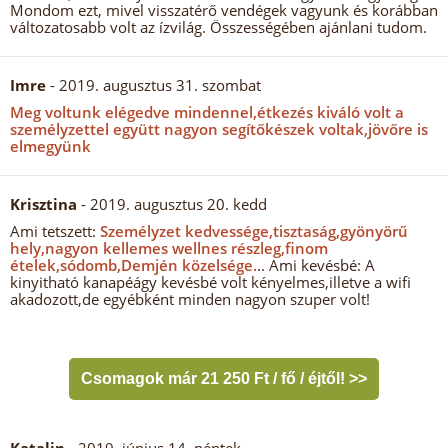
Mondom ezt, mivel visszatérő vendégek vagyunk és korábban
változatosabb volt az ízvilág. Összességében ajánlani tudom.
Imre
- 2019. augusztus 31. szombat
Meg voltunk elégedve mindennel,étkezés kiváló volt a
személyzettel együtt nagyon segítőkészek voltak,jövőre is
elmegyünk
Krisztina
- 2019. augusztus 20. kedd
Ami tetszett:
Személyzet kedvessége,tisztaság,gyönyörű
hely,nagyon kellemes wellnes részleg,finom
ételek,sódomb,Demjén közelsége.
.. Ami kevésbé: A
kinyitható kanapéágy kevésbé volt kényelmes,illetve a wifi
akadozott,de egyébként minden nagyon szuper volt!
Csomagok már 21 250 Ft / fő / éjtől! >>