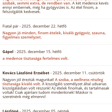
szobák, semmi extra, de rendben van.
A két medence kevés
ennyi embernek, még ha gyógyvizes is. Az étel finom, a
felszolgálók kedvesek.
Fiatal pár
- 2025. december 22. hétfő
Nagyon jó minden, finom ételek, kiváló gyógyvíz, szauna,
figyelmes személyzet.
Gápel
- 2025. december 15. hétfő
a medence tisztasága fertelmes volt.
Kovács Lászlóné Erzsébet
- 2025. december 11. csütörtök
Nagyon jól éreztük magunkat!
A szoba, a wellness részleg
tisztasága kiváló volt.
A kiszolgáló személyzet által udvarias
kiszolgálásban volt részünk! Az ételek finomak, és tartalmasak
voltak! Csak ajánlani tudom mindenkinek! Máskor is
szeretnénk még elmenni!
Lászlóné
- 2025. december 05. péntek