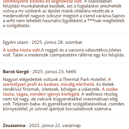
személyzete kedves és segítőkész volt.
A szállodában
felújítási munkálatokat kezdtek, ezt a foglaláskor jelezhették
volna,a mi szobánk az épület másik oldalára nézett,de a
medencéknél nagyon sokszor megtört a csend varàzsa.Sajnos
a wifit nem lehetett használni.Egyébként a ***nak megfelelelt
a szolgáltatás.
Egyéni utazó
- 2025. június 28. szombat
A szoba tiszta volt.
A reggeli és a vacsora választékos,ízletes
volt. Talán a medencék csempézetére ráférne egy kis felújítás.
Barzó Gergő
- 2025. június 23. hétfő
Nagyon elégedettek voltunk a Thermal Park Hotellel.
A
személyzet profi és kedves, mindig elérhető.
Az ételek
rendkívül finomak, ízletesek, bőséges a választék.
A szoba
tiszta, tágas, minden igényt kielégítő.
A wellness részleg
nem túl nagy, de nekünk kisgyerekekkel maximálisan elég
volt. Teljesen baba- és gyerekbarát szolgáltatásokkal, csendes
környezettel, jó szívvel ajánljuk kiscsaládosok számára.
Zsuzsanna
- 2025. június 22. vasárnap