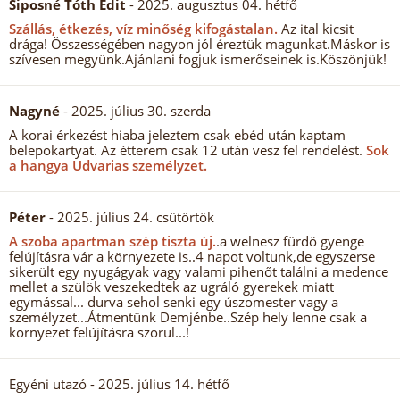
Siposné Tóth Edit
- 2025. augusztus 04. hétfő
Szállás, étkezés, víz minőség kifogástalan.
Az ital kicsit
drága! Összességében nagyon jól éreztük magunkat.Máskor is
szívesen megyünk.Ajánlani fogjuk ismerőseinek is.Köszönjük!
Nagyné
- 2025. július 30. szerda
A korai érkezést hiaba jeleztem csak ebéd után kaptam
belepokartyat. Az étterem csak 12 után vesz fel rendelést.
Sok
a hangya Udvarias személyzet.
Péter
- 2025. július 24. csütörtök
A szoba apartman szép tiszta új.
.a welnesz fürdő gyenge
felújításra vár a környezete is..4 napot voltunk,de egyszerse
sikerült egy nyugágyak vagy valami pihenőt találni a medence
mellet a szülök veszekedtek az ugráló gyerekek miatt
egymással... durva sehol senki egy úszomester vagy a
személyzet...Átmentünk Demjénbe..Szép hely lenne csak a
környezet felújításra szorul...!
Egyéni utazó
- 2025. július 14. hétfő