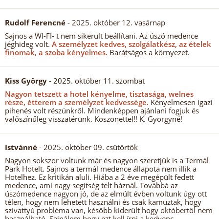
Rudolf Ferencné
- 2025. október 12. vasárnap
Sajnos a WI-FI- t nem sikerült beállítani. Az úszó medence
jéghideg volt.
A személyzet kedves, szolgálatkész, az ételek
finomak, a szoba kényelmes.
Barátságos a környezet.
Kiss György
- 2025. október 11. szombat
Nagyon tetszett a hotel kényelme, tisztasága, welnes
része, étterem a személyzet kedvessége.
Kényelmesen igazi
pihenés volt részünkről. Mindenképpen ajánlani fogjuk és
valőszínűleg visszatérünk. Köszönettel!! K. Györgyné!
Istvánné
- 2025. október 09. csütörtök
Nagyon sokszor voltunk már és nagyon szeretjük is a Termál
Park Hotelt. Sajnos a termál medence állapota nem illik a
Hotelhez. Ez kritikán aluli. Hiába a 2 éve megépült fedett
medence, ami nagy segítség telt háznál. Továbbá az
úszómedence nagyon jó, de az elmúlt évben voltunk úgy ott
télen, hogy nem lehetett használni és csak kamuztak, hogy
szivattyú probléma van, később kiderült hogy októbertől nem
használható. Sajnálom hogy ezt kell írni a kedvenc