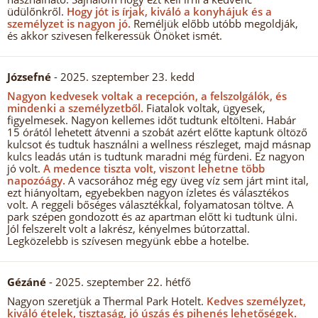
üdülőnkről.
Hogy jót is írjak, kiváló a konyhájuk és a
személyzet is nagyon jó.
Reméljük előbb utóbb megoldják,
és akkor szivesen felkeressük Önöket ismét.
Józsefné
- 2025. szeptember 23. kedd
Nagyon kedvesek voltak a recepción, a felszolgálók, és
mindenki a személyzetből.
Fiatalok voltak, ügyesek,
figyelmesek. Nagyon kellemes időt tudtunk eltölteni. Habár
15 órától lehetett átvenni a szobát azért előtte kaptunk öltöző
kulcsot és tudtuk használni a wellness részleget, majd másnap
kulcs leadás után is tudtunk maradni még fürdeni. Ez nagyon
jó volt.
A medence tiszta volt, viszont lehetne több
napozóágy.
A vacsorához még egy üveg víz sem járt mint ital,
ezt hiányoltam, egyebekben nagyon ízletes és választékos
volt. A reggeli bőséges választékkal, folyamatosan töltve. A
park szépen gondozott és az apartman előtt ki tudtunk ülni.
Jól felszerelt volt a lakrész, kényelmes bútorzattal.
Legközelebb is szívesen megyünk ebbe a hotelbe.
Gézáné
- 2025. szeptember 22. hétfő
Nagyon szeretjük a Thermal Park Hotelt.
Kedves személyzet,
kiváló ételek, tisztaság, jó úszás és pihenés lehetőségek.