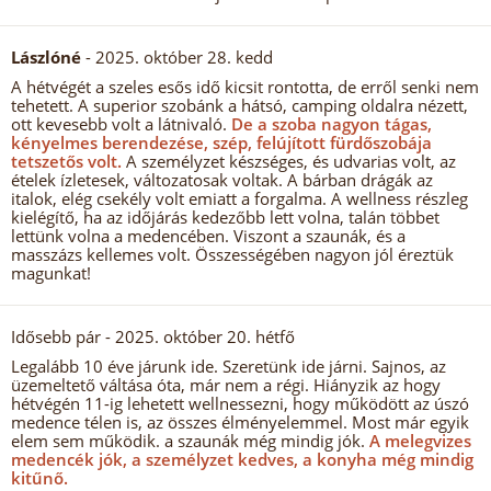
Lászlóné
- 2025. október 28. kedd
A hétvégét a szeles esős idő kicsit rontotta, de erről senki nem
tehetett. A superior szobánk a hátsó, camping oldalra nézett,
ott kevesebb volt a látnivaló.
De a szoba nagyon tágas,
kényelmes berendezése, szép, felújított fürdőszobája
tetszetős volt.
A személyzet készséges, és udvarias volt, az
ételek ízletesek, változatosak voltak. A bárban drágák az
italok, elég csekély volt emiatt a forgalma. A wellness részleg
kielégítő, ha az időjárás kedezőbb lett volna, talán többet
lettünk volna a medencében. Viszont a szaunák, és a
masszázs kellemes volt. Összességében nagyon jól éreztük
magunkat!
Idősebb pár
- 2025. október 20. hétfő
Legalább 10 éve járunk ide. Szeretünk ide járni. Sajnos, az
üzemeltető váltása óta, már nem a régi. Hiányzik az hogy
hétvégén 11-ig lehetett wellnessezni, hogy működött az úszó
medence télen is, az összes élményelemmel. Most már egyik
elem sem működik. a szaunák még mindig jók.
A melegvizes
medencék jók, a személyzet kedves, a konyha még mindig
kitűnő.