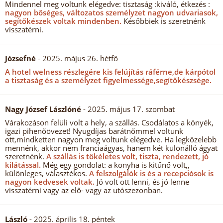
Mindennel meg voltunk elégedve: tisztaság :kiváló, étkezés :
nagyon bőséges, változatos személyzet nagyon udvariasok,
segítőkészek voltak mindenben.
Későbbiek is szeretnénk
visszatérni.
Józsefné
- 2025. május 26. hétfő
A hotel welness részlegére kis felújítás ráférne,de kárpótol
a tisztaság és a személyzet figyelmessége,segítőkészsége.
Nagy József Lászlóné
- 2025. május 17. szombat
Várakozáson felüli volt a hely, a szállás. Csodálatos a könyék,
igazi pihenőövezet! Nyugdíjas barátnőmmel voltunk
ott,mindketten nagyon meg voltunk elégedve. Ha legközelebb
mennénk, akkor nem franciaágyas, hanem két különálló ágyat
szeretnénk.
A szállás is tökéletes volt, tiszta, rendezett, jó
kilátással.
Még egy gondolat: a konyha is kitűnő volt,,
különleges, választékos.
A felszolgálók is és a recepciósok is
nagyon kedvesek voltak.
Jó volt ott lenni, és jó lenne
visszatérni vagy az elő- vagy az utószezonban.
László
- 2025. április 18. péntek