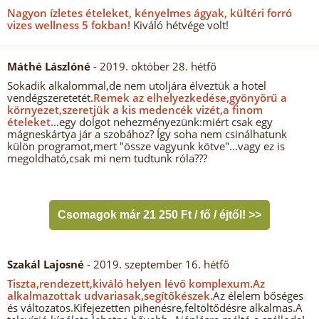
Nagyon ízletes ételeket, kényelmes ágyak, kültéri forró
vizes wellness 5 fokban!
Kiváló hétvége volt!
Máthé Lászlóné
- 2019. október 28. hétfő
Sokadik alkalommal,de nem utoljára élveztük a hotel
vendégszeretetét.
Remek az elhelyezkedése,gyönyörű a
környezet,szeretjük a kis medencék vizét,a finom
ételeket.
..egy dolgot nehezményezünk:miért csak egy
mágneskártya jár a szobához? Így soha nem csinálhatunk
külön programot,mert "össze vagyunk kötve"...vagy ez is
megoldható,csak mi nem tudtunk róla???
Csomagok már 21 250 Ft / fő / éjtől! >>
Szakál Lajosné
- 2019. szeptember 16. hétfő
Tiszta,rendezett,kiváló helyen lévő komplexum.
Az
alkalmazottak udvariasak,segítőkészek.
Az élelem bőséges
és változatos.Kifejezetten pihenésre,feltöltődésre alkalmas.A