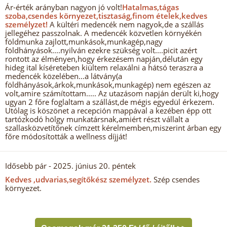
Ár-érték arányban nagyon jó volt!
Hatalmas,tágas
szoba,csendes környezet,tisztaság,finom ételek,kedves
személyzet!
A kültéri medencék nem nagyok,de a szállás
jellegéhez passzolnak. A medencék közvetlen környékén
földmunka zajlott,munkások,munkagép,nagy
földhányások....nyilván ezekre szükség volt....picit azért
rontott az élményen,hogy érkezésem napján,délután egy
hideg ital kíséreteben kiültem relaxálni a hátsó teraszra a
medencék közelében...a látvány(a
földhányások,árkok,munkások,munkagép) nem egészen az
volt,amire számítottam..... Az utazásom napján derült ki,hogy
ugyan 2 főre foglaltam a szállást,de mégis egyedül érkezem.
Utólag is köszönet a recepción mappával a kezében épp ott
tartózkodó hölgy munkatársnak,amiért részt vállalt a
szallasközvetítőnek címzett kérelmemben,miszerint árban egy
főre módosították a wellness díjját!
Idősebb pár
- 2025. június 20. péntek
Kedves ,udvarias,segítőkész személyzet.
Szép csendes
környezet.