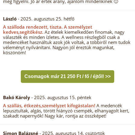
még figyelni. Jó ár érték arány, ajánlom mindenkinek 🙂
László
- 2025. augusztus 25. hétfő
A szálloda rendezett, tiszta.
A személyzet
kedves,segítőkész.
Az ételek kiemelkedően finomak, nagy
választék és minden ízletes. A wellness részlegből csak a
medencéket használtuk azok jók voltak, a többiről nem tudok
véleményt nyilvánítani. Nagyon jól éreztük magunkat,
köszönöm!
Csomagok már 21 250 Ft / fő / éjtől! >>
Bakó Károly
- 2025. augusztus 15. péntek
A szállás, étkezés,személyzet kifogástalan!
A medencék
lepusztultak, algás, törött hiányzó csempék, elhanyagolt kert,
szakadt napernyők! Nagy kár, rontja az összképet!
Simon Balázsné
- 2025. augusztus 14. csütörtök