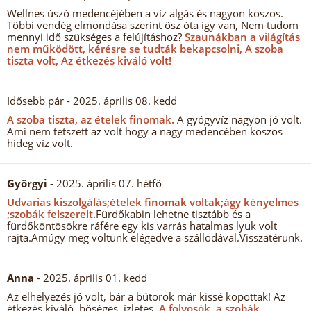
Wellnes úszó medencéjében a víz algás és nagyon koszos.
Többi vendég elmondása szerint ősz óta így van, Nem tudom
mennyi idő szükséges a felújításhoz?
Szaunákban a világítás
nem működött, kérésre se tudták bekapcsolni, A szoba
tiszta volt, Az étkezés kiváló volt!
Idősebb pár
- 2025. április 08. kedd
A szoba tiszta, az ételek finomak.
A gyógyvíz nagyon jó volt.
Ami nem tetszett az volt hogy a nagy medencében koszos
hideg víz volt.
Györgyi
- 2025. április 07. hétfő
Udvarias kiszolgálás;ételek finomak voltak;ágy kényelmes
;szobák felszerelt.
Fürdőkabin lehetne tisztább és a
fürdőköntösökre ráfére egy kis varrás hatalmas lyuk volt
rajta.Amúgy meg voltunk elégedve a szállodával.Visszatérünk.
Anna
- 2025. április 01. kedd
Az elhelyezés jó volt, bár a bútorok már kissé kopottak! Az
étkezés kiváló, bőséges, ízletes.
A folyosók, a szobák