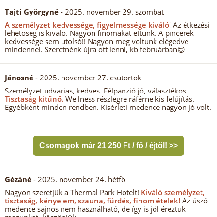
Tajti Györgyné
- 2025. november 29. szombat
A személyzet kedvessége, figyelmessége kiváló!
Az étkezési
lehetőség is kiváló. Nagyon finomakat ettünk. A pincérek
kedvessége sem utolsó!! Nagyon meg voltunk elégedve
mindennel. Szeretnénk újra ott lenni, kb februárban😊
Jánosné
- 2025. november 27. csütörtök
Személyzet udvarias, kedves. Félpanzió jó, választékos.
Tisztaság kitűnő.
Wellness részlegre ráférne kis felújítás.
Egyébként minden rendben. Kisérleti medence nagyon jó volt.
Csomagok már 21 250 Ft / fő / éjtől! >>
Gézáné
- 2025. november 24. hétfő
Nagyon szeretjük a Thermal Park Hotelt!
Kiváló személyzet,
tisztaság, kényelem, szauna, fürdés, finom ételek!
Az úszó
medence sajnos nem használható, de így is jól éreztük