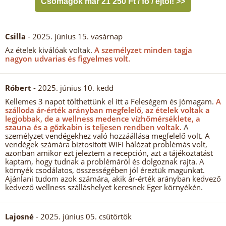
Csomagok már 21 250 Ft / fő / éjtől! >>
Csilla
- 2025. június 15. vasárnap
Az ételek kiválóak voltak.
A személyzet minden tagja
nagyon udvarias és figyelmes volt.
Róbert
- 2025. június 10. kedd
Kellemes 3 napot tölthettünk el itt a Feleségem és jómagam.
A
szálloda ár-érték arányban megfelelő, az ételek voltak a
legjobbak, de a wellness medence vízhőmérséklete, a
szauna és a gőzkabin is teljesen rendben voltak.
A
személyzet vendégekhez való hozzáállása megfelelő volt. A
vendégek számára biztosított WIFI hálózat problémás volt,
azonban amikor ezt jeleztem a recepción, azt a tájékoztatást
kaptam, hogy tudnak a problémáról és dolgoznak rajta. A
környék csodálatos, összességében jól éreztük magunkat.
Ajánlani tudom azok számára, akik ár-érték arányban kedvező
kedvező wellness szálláshelyet keresnek Eger környékén.
Lajosné
- 2025. június 05. csütörtök