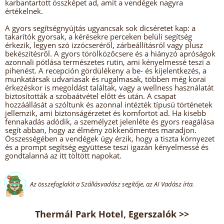
karbantartott összképet ad, amit a vendégek nagyra
értékelnek.
A gyors segítségnyújtás ugyancsak sok dicséretet kap: a
takarítók gyorsak, a kérésekre perceken belüli segítség
érkezik, legyen szó izzócseréről, zárbeállításról vagy plusz
bekészítésről. A gyors törölközőcsere és a hiányzó apróságok
azonnali pótlása természetes rutin, ami kényelmessé teszi a
pihenést. A recepción gördülékeny a be- és kijelentkezés, a
munkatársak udvariasak és rugalmasak, többen még korai
érkezéskor is megoldást találtak, vagy a wellness használatát
biztosították a szobaátvétel előtt és után. A csapat
hozzáállását a szóltunk és azonnal intézték típusú történetek
jellemzik, ami biztonságérzetet és komfortot ad. Ha kisebb
fennakadás adódik, a személyzet jelenléte és gyors reagálása
segít abban, hogy az élmény zökkenőmentes maradjon.
Összességében a vendégek úgy érzik, hogy a tiszta környezet
és a prompt segítség együttese teszi igazán kényelmessé és
gondtalanná az itt töltött napokat.
Az összefoglalót a Szállásvadász segítője, az AI Vadász írta.
Thermál Park Hotel, Egerszalók >>