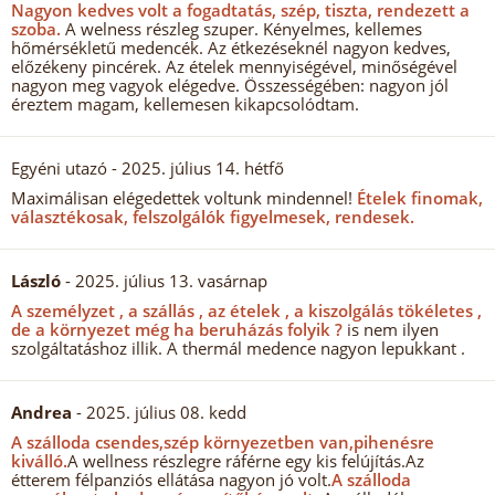
Nagyon kedves volt a fogadtatás, szép, tiszta, rendezett a
szoba.
A welness részleg szuper. Kényelmes, kellemes
hőmérsékletű medencék. Az étkezéseknél nagyon kedves,
előzékeny pincérek. Az ételek mennyiségével, minőségével
nagyon meg vagyok elégedve. Összességében: nagyon jól
éreztem magam, kellemesen kikapcsolódtam.
Egyéni utazó
- 2025. július 14. hétfő
Maximálisan elégedettek voltunk mindennel!
Ételek finomak,
választékosak, felszolgálók figyelmesek, rendesek.
László
- 2025. július 13. vasárnap
A személyzet , a szállás , az ételek , a kiszolgálás tökéletes ,
de a környezet még ha beruházás folyik ?
is nem ilyen
szolgáltatáshoz illik. A thermál medence nagyon lepukkant .
Andrea
- 2025. július 08. kedd
A szálloda csendes,szép környezetben van,pihenésre
kiválló.
A wellness részlegre ráférne egy kis felújítás.Az
étterem félpanziós ellátása nagyon jó volt.
A szálloda