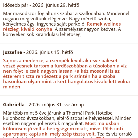
Idősebb pár
- 2026. június 29. hétfő
Már másodszor foglaltunk szobát a szállodában. Mindennel
nagyon meg voltunk elégedve. Nagy méretű szoba,
kényelmes ágy, ingyenes saját parkoló.
Remek wellnes
részleg, kiváló konyha.
A személyzet nagyon kedves. A
környéken sok kirándulási lehetőség.
Jozsefne
- 2026. június 15. hétfő
Sajnos a medence, a csempék levoltak esve baleset
veszélyesnek tartom a fürdőszobában a túsoloban a víz
nen folyt le csak nagyon lassan +a kéz mosonál is,az
étterem tiszta rendezett a park szintén ha a szoba
hasonlóan olyan mint a kert hangulatos kiváló lett volna
minden.
Gabriella
- 2026. május 31. vasárnap
Már több mint 5 éve járunk a Thermál Park Hotelbe
különböző évszakokban, eltérő szobai elhelyezéssel. Minden
esetben nagyon jól éreztük magunkat.
Most májusban
különösen jó volt a betegségem miatt, mivel földszinti
apartmant kaptunk, mely szép tiszta volt.
Tea és vízforraló