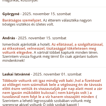
magunkat, köszönjük!
Györgyné
- 2025. november 15. szombat
Barátságos személyzet.
Az étterem választéka nagyon
ɓőséges vsztékos és ízletes volt.
András
- 2025. november 15. szombat
Ismerősök ajánlották a hotelt.
Az ellátással, a szolgáltatással,
az étkezéssel, velnesszel, tisztasággal tökéletesen meg
voltunk elégedve.
A vártnál többet kaptunk minden téren.
Szerintem vissza fogunk még térni! Én csak ajánlani tudom
mindenkinek!
Laskai Istvánné
- 2025. november 01. szombat
Többször voltunk ott igaz mindig volt baki ,hol a fizetéssel
az előleget nem számoltak bele a végösszeg én de távozás
előtt észre vettük és visszautalják pár nap alatt most a zár
nem igazán működött kulccsal ( nem kártyás volt ) a
tusolásnál nem folyt le a víz hanem visszajött minden :
(
Szerintem a lehető legrosszabb szobában voltunk még
szerencse akivel voltunk Ő jobb szobát kapott !