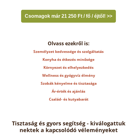
Csomagok már 21 250 Ft / fő / éjtől! >>
Olvass ezekről is:
Személyzet kedvessége és szolgáltatás
Konyha és étkezés minősége
Környezet és elhelyezkedés
Wellness és gyógyvíz élmény
Szobák kényelme és tisztasága
Ár-érték és ajánlás
Család- és kutyabarát
Tisztaság és gyors segítség - kiválogattuk
nektek a kapcsolódó véleményeket