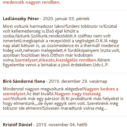
medencék nagyon rendben.
Ladiánszky Péter
- 2020. január 03. péntek
Most voltunk harmadszor lakni/fürdeni többször is/Ezúttal
volt kellemetlenség is.Első éjjel kihűlt a
szoba,fáztunk.Szóltunk,rendeződött.A széfhez nem volt
ismertető,megkaptuk a recepciótól a segítséget.O.K.!A négy
nap alatt kétszer is, az úszómedence és a thermál! medence
hideg volt,nehezen melegedett.A fürdőköpenyem tiszta volt,
azonban foszlóban lévő.Otthon már kidobtam
volna.
Személyzet,étkezés,kiszolgálás rendben.
Kérem
figyelembe venni a leírtakat a jövő érdekében.Üdv:L.P.
Biró Sándorné Ilona
- 2019. december 29. vasárnap
Mindennel nagyon megvoltunk elégedve!
Nagyon kedves a
személyzet.
Az étel kiválló.
Nagyon nagy tisztaság
van!
Voltunk már egy párszor itt.Ki probáltunk más helyeket is
hogy elmentünk,,,de ilyen eggyik sem volt..Szeretnénk még
töbször ide elmenni!Szivesen maradtunk volna még...
Kristóf Dániel
- 2019. november 04. hétfő