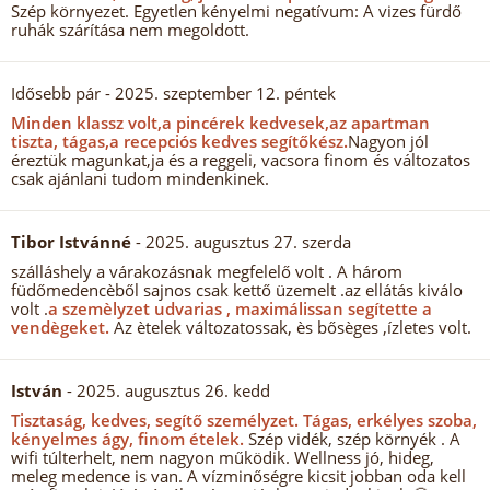
Szép környezet. Egyetlen kényelmi negatívum: A vizes fürdő
ruhák szárítása nem megoldott.
Idősebb pár
- 2025. szeptember 12. péntek
Minden klassz volt,a pincérek kedvesek,az apartman
tiszta, tágas,a recepciós kedves segítőkész.
Nagyon jól
éreztük magunkat,ja és a reggeli, vacsora finom és változatos
csak ajánlani tudom mindenkinek.
Tibor Istvánné
- 2025. augusztus 27. szerda
szálláshely a várakozásnak megfelelő volt . A három
füdőmedencèből sajnos csak kettő üzemelt .az ellátás kiválo
volt .
a szemèlyzet udvarias , maximálissan segítette a
vendègeket.
Az ètelek változatossak, ès bősèges ,ízletes volt.
István
- 2025. augusztus 26. kedd
Tisztaság, kedves, segítő személyzet.
Tágas, erkélyes szoba,
kényelmes ágy, finom ételek.
Szép vidék, szép környék . A
wifi túlterhelt, nem nagyon működik. Wellness jó, hideg,
meleg medence is van. A vízminőségre kicsit jobban oda kell