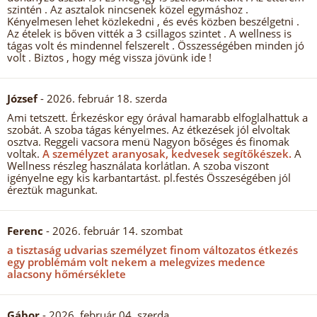
szintén . Az asztalok nincsenek közel egymáshoz .
Kényelmesen lehet közlekedni , és evés közben beszélgetni .
Az ételek is bőven vitték a 3 csillagos szintet . A wellness is
tágas volt és mindennel felszerelt . Összességében minden jó
volt . Biztos , hogy még vissza jövünk ide !
József
- 2026. február 18. szerda
Ami tetszett. Érkezéskor egy órával hamarabb elfoglalhattuk a
szobát. A szoba tágas kényelmes. Az étkezések jól elvoltak
osztva. Reggeli vacsora menü Nagyon bőséges és finomak
voltak.
A személyzet aranyosak, kedvesek segítőkészek.
A
Wellness részleg használata korlátlan. A szoba viszont
igényelne egy kis karbantartást. pl.festés Összeségében jól
éreztük magunkat.
Ferenc
- 2026. február 14. szombat
a tisztaság udvarias személyzet finom változatos étkezés
egy problémám volt nekem a melegvizes medence
alacsony hőmérséklete
Gábor
- 2026. február 04. szerda