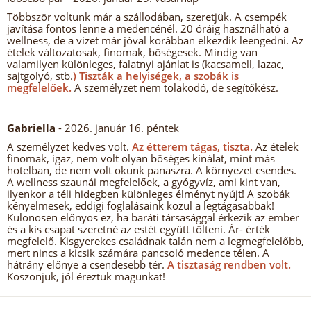
Többször voltunk már a szállodában, szeretjük. A csempék
javítása fontos lenne a medencénél. 20 óráig használható a
wellness, de a vizet már jóval korábban elkezdik leengedni. Az
ételek változatosak, finomak, bőségesek. Mindig van
valamilyen különleges, falatnyi ajánlat is (kacsamell, lazac,
sajtgolyó, stb.
) Tiszták a helyiségek, a szobák is
megfelelőek.
A személyzet nem tolakodó, de segítőkész.
Gabriella
- 2026. január 16. péntek
A személyzet kedves volt.
Az étterem tágas, tiszta.
Az ételek
finomak, igaz, nem volt olyan bőséges kínálat, mint más
hotelban, de nem volt okunk panaszra. A környezet csendes.
A wellness szaunái megfelelőek, a gyógyvíz, ami kint van,
ilyenkor a téli hidegben különleges élményt nyújt! A szobák
kényelmesek, eddigi foglalásaink közül a legtágasabbak!
Különösen előnyös ez, ha baráti társasággal érkezik az ember
és a kis csapat szeretné az estét együtt tölteni. Ár- érték
megfelelő. Kisgyerekes családnak talán nem a legmegfelelőbb,
mert nincs a kicsik számára pancsoló medence télen. A
hátrány előnye a csendesebb tér.
A tisztaság rendben volt.
Köszönjük, jól éreztük magunkat!