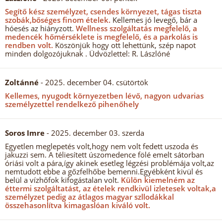
Segítő kész személyzet, csendes környezet, tágas tiszta
szobák,bőséges finom ételek.
Kellemes jó levegő, bár a
hóesés az hiányzott.
Wellness szolgáltatás megfelelő, a
medencék hőmérséklete is megfelelő, és a parkolás is
rendben volt.
Köszönjük hogy ott lehettünk, szép napot
minden dolgozójuknak . Üdvözlettel: R. Lászlóné
Zoltánné
- 2025. december 04. csütörtök
Kellemes, nyugodt környezetben lévő, nagyon udvarias
személyzettel rendelkező pihenőhely
Soros Imre
- 2025. december 03. szerda
Egyetlen meglepetés volt,hogy nem volt fedett uszoda és
jakuzzi sem. A téliesített úszomedence fölé emelt sátorban
óriási volt a pára,így akinek esetleg légzési problémája volt,az
nemtudott ebbe a gőzfelhőbe bemenni.Egyébként kivül és
belül a vízhőfok kifogástalan volt.
Külön kiemelném az
éttermi szolgáltatást, az ételek rendkivül izletesek voltak,a
személyzet pedig az átlagos magyar szllodákkal
összehasonlítva kimagaslóan kiváló volt.