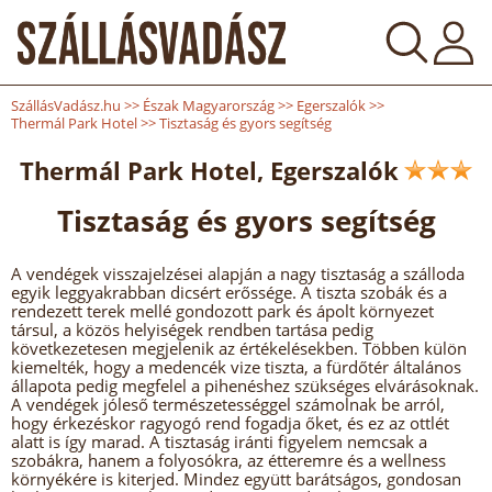
SzállásVadász.hu
>>
Észak Magyarország
>>
Egerszalók
>>
Thermál Park Hotel
>>
Tisztaság és gyors segítség
Thermál Park Hotel, Egerszalók
Tisztaság és gyors segítség
A vendégek visszajelzései alapján a nagy tisztaság a szálloda
egyik leggyakrabban dicsért erőssége. A tiszta szobák és a
rendezett terek mellé gondozott park és ápolt környezet
társul, a közös helyiségek rendben tartása pedig
következetesen megjelenik az értékelésekben. Többen külön
kiemelték, hogy a medencék vize tiszta, a fürdőtér általános
állapota pedig megfelel a pihenéshez szükséges elvárásoknak.
A vendégek jóleső természetességgel számolnak be arról,
hogy érkezéskor ragyogó rend fogadja őket, és ez az ottlét
alatt is így marad. A tisztaság iránti figyelem nemcsak a
szobákra, hanem a folyosókra, az étteremre és a wellness
környékére is kiterjed. Mindez együtt barátságos, gondosan