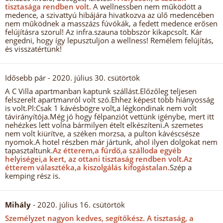
tisztasága rendben volt.
A wellnessben nem működött a
medence, a szivattyú hibájára hivatkozva az ülő medencében
nem működnek a masszázs fúvókák, a fedett medence erősen
felújításra szorul! Az infra.szauna többször kikapcsolt. Kár
engedni, hogy így lepusztuljon a wellness! Remélem felújítás,
és visszatértünk!
Idősebb pár
- 2020. július 30. csütörtök
A C Villa apartmanban kaptunk szállást.Előzőleg teljesen
felszerelt apartmanról volt szó.Ehhez képest több hiányosság
is volt.Pl:Csak 1 kávésbögre volt,a légkondinak nem volt
távirányítója.Még jó hogy félpanziót vettünk igénybe, mert itt
nehézkes lett volna bármilyen ételt elkészíteni.A szemetes
nem volt kiürítve, a széken morzsa, a pulton kávéscsésze
nyomok.A hotel részben már jártunk, ahol ilyen dolgokat nem
tapasztaltunk.
Az étterem,a fürdő,a szálloda egyéb
helyiségei,a kert, az ottani tisztaság rendben volt.
Az
étterem választéka,a kiszolgálás kifogástalan.
Szép a
kemping rész is.
Mihály
- 2020. július 16. csütörtök
Személyzet nagyon kedves, segítőkész.
A tisztaság, a