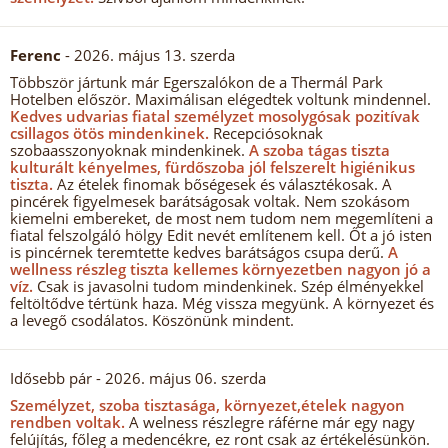
Ferenc
- 2026. május 13. szerda
Többször jártunk már Egerszalókon de a Thermál Park
Hotelben először. Maximálisan elégedtek voltunk mindennel.
Kedves udvarias fiatal személyzet mosolygósak pozitívak
csillagos ötös mindenkinek.
Recepciósoknak
szobaasszonyoknak mindenkinek.
A szoba tágas tiszta
kulturált kényelmes, fürdőszoba jól felszerelt higiénikus
tiszta.
Az ételek finomak bőségesek és választékosak. A
pincérek figyelmesek barátságosak voltak. Nem szokásom
kiemelni embereket, de most nem tudom nem megemlíteni a
fiatal felszolgáló hölgy Edit nevét említenem kell. Őt a jó isten
is pincérnek teremtette kedves barátságos csupa derű.
A
wellness részleg tiszta kellemes környezetben nagyon jó a
víz.
Csak is javasolni tudom mindenkinek. Szép élményekkel
feltöltődve tértünk haza. Még vissza megyünk. A környezet és
a levegő csodálatos. Köszönünk mindent.
Idősebb pár
- 2026. május 06. szerda
Személyzet, szoba tisztasága, környezet,ételek nagyon
rendben voltak.
A welness részlegre ráférne már egy nagy
felújítás, főleg a medencékre, ez ront csak az értékelésünkön.