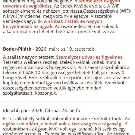
Mindennel meg voltunk elégedve.
A személyzet nagyon
udvarias és segítőkész.
Az ételek kíválóak voltak. A WIFI
sokszor elment, és nehezen jött vissza.Összességében a (WIFI-
n kívül )mindennel meg voltunk elégedve. Visszatérő
vendégek vagyunk.
A szobák tiszták és nagyon
kényelmesek az ágyak.
Az úszómedencét már sokadik
alkalommal nem lehetett használni, mert le volt zárva.
Bodor-Piláth
- 2026. március 19. csütörtök
A szállás nagyon tetszett.
Személyzet udvarias,figyelmes.
Tetszett a wellness részleg. Ételek kiválóak voltak mind a
reggeli és a vacsora is bőséges volt. Picit zavart a szobában: a
televíziót CSAK 10 hangerősséggel lehetett hallgatni vagy 0
hangerővel. Ezért szóltunk a recepción, de sajnos azt a választ
kaptuk,h mindenhol így van beállítva a készülék. Ezenkívül
összességében szívesen vettük igénybe minden
szolgáltatásait. Köszönjük.
Idősebb pár
- 2026. február 23. hétfő
Ez a szálláshely sokkal jobb volt mint amire számítottunk .
Az
egész szállodára jellemző volt a tisztaság és a tágasság .
A
szobánkban az ágyon kívül volt egy kanapé, két szék és egy
dohányzó asztal is . És még így is szellősnek tűnt . Az étterem