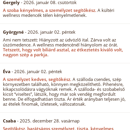
Gergely
- 2026. január 08. csütörtök
A szoba kényelmes, a személyzet segítőkész.
A kültéri
wellness medencék télen kényelmetlenek.
Györgyné
- 2026. január 02. péntek
Ami nem tetszett: Hiányzott az üdvözlő ital. Zárva volt az
úszómedence. A wellness medencénél hiányolom az órát.
Tetszett, hogy volt biliárd asztal, az étkeztetés kiváló volt,
nagyon szép a parkja.
Éva
- 2026. január 02. péntek
A személyzet kedves, segítőkész.
A szálloda csendes, szép
környezetben található, könnyen megközelíthető. Pihenésre,
kikapcsolódásra vágyóknak remek. A szálloda- és szobabelső
kicsit “viseltes”, látszik, hogy már sok vendég megfordult
benne. De elfogadhatóan tiszta. Ár érték arányban teljesen jó,
az ételek finomak, ízletesek, változatosak.
Csaba
- 2025. december 28. vasárnap
Segítőkész, barátságos személyzet, tiszta, kényelmes