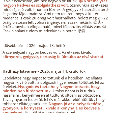
is volt bekészítve, aminek nagyon örültünk.
🥰 A személyzet
nagyon kedves és szolgálatkész volt.
Számunkra az étkezés
minősége jó volt, finoman főznek. A gyógyvíz használt a térd-
és gerinc fájdalmaimra. Ami nem tetszett, hogy a kültéri
medence is csak 20 óráig volt használható, holott még 21-22
óráig biztosan lett volna rá igény, nem csak nekünk. 🤔 Ár-
érték arányban elfogadható, mivel félpanziós ellátás van. 😊
Csak ajánlani tudom mindenkinek a hotelt. 🥹🤗
Idősebb pár
- 2026. május 18. hétfő
A személyzet nagyon kedves volt. Az étkezés kiváló.
környezet, gyógyvíz, tisztaság felülmúlta az elvárásokat.
Hadházy Istvánné
- 2026. május 14. csütörtök
Csodálatos négy napot töltöttünk el a hotelben. Az ellátás
nagyon kiváló volt , a dolgozók figyelmesen töltötték fel az
ételeket..
Nyugodt és tiszta hely Nagyon tetszett, hogy
minden nap fürödhettünk.
Utolsó napot is ki tudtuk
használni , kényelmesen át tudtunk öltözni az öltözőben.
Tavaly nyáron fedeztük fel és már akkor eldöntöttük , hogy
többször ellátogatunk ide.
Nagyon jó az elhelyezkedése ,
gyönyörű a környezet , kiváló a konyhája és kedves a
személyzet.
Szívből ajánlom mindenkinek.