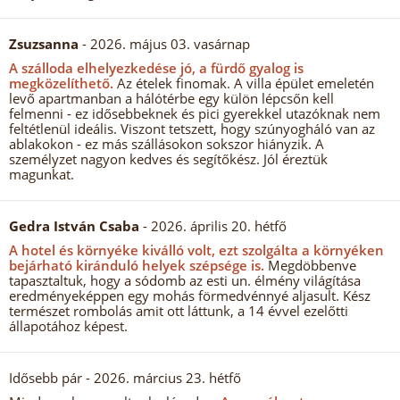
Zsuzsanna
- 2026. május 03. vasárnap
A szálloda elhelyezkedése jó, a fürdő gyalog is
megközelíthető.
Az ételek finomak. A villa épület emeletén
levő apartmanban a hálótérbe egy külön lépcsőn kell
felmenni - ez idősebbeknek és pici gyerekkel utazóknak nem
feltétlenül ideális. Viszont tetszett, hogy szúnyogháló van az
ablakokon - ez más szállásokon sokszor hiányzik. A
személyzet nagyon kedves és segítőkész. Jól éreztük
magunkat.
Gedra István Csaba
- 2026. április 20. hétfő
A hotel és környéke kiválló volt, ezt szolgálta a környéken
bejárható kiránduló helyek szépsége is.
Megdöbbenve
tapasztaltuk, hogy a sódomb az esti un. élmény világítása
eredményeképpen egy mohás förmedvénnyé aljasult. Kész
természet rombolás amit ott láttunk, a 14 évvel ezelőtti
állapotához képest.
Idősebb pár
- 2026. március 23. hétfő