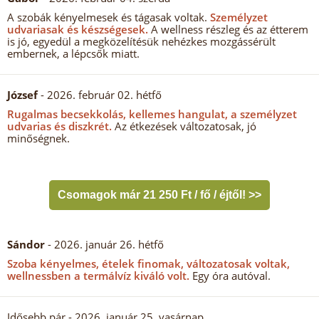
A szobák kényelmesek és tágasak voltak.
Személyzet
udvariasak és készségesek.
A wellness részleg és az étterem
is jó, egyedül a megközelítésük nehézkes mozgássérült
embernek, a lépcsők miatt.
József
- 2026. február 02. hétfő
Rugalmas becsekkolás, kellemes hangulat, a személyzet
udvarias és diszkrét.
Az étkezések változatosak, jó
minőségnek.
Csomagok már 21 250 Ft / fő / éjtől! >>
Sándor
- 2026. január 26. hétfő
Szoba kényelmes, ételek finomak, változatosak voltak,
wellnessben a termálvíz kiváló volt.
Egy óra autóval.
Idősebb pár
- 2026. január 25. vasárnap