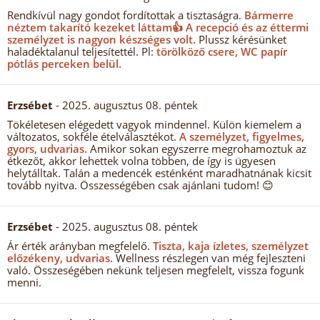
Rendkívül nagy gondot fordítottak a tisztaságra.
Bármerre
néztem takarító kezeket láttam👍 A recepció és az éttermi
személyzet is nagyon készséges volt.
Plussz kérésünket
haladéktalanul teljesítettél. Pl:
törölköző csere, WC papír
pótlás perceken belül.
Erzsébet
- 2025. augusztus 08. péntek
Tökéletesen elégedett vagyok mindennel. Külön kiemelem a
változatos, sokféle ételválasztékot.
A személyzet, figyelmes,
gyors, udvarias.
Amikor sokan egyszerre megrohamoztuk az
étkezőt, akkor lehettek volna többen, de így is ügyesen
helytálltak. Talán a medencék esténként maradhatnának kicsit
tovább nyitva. Összességében csak ajánlani tudom! 😊
Erzsébet
- 2025. augusztus 08. péntek
Ár érték arányban megfelelő.
Tiszta, kaja ízletes, személyzet
előzékeny, udvarias.
Wellness részlegen van még fejleszteni
való. Összeségében nekünk teljesen megfelelt, vissza fogunk
menni.