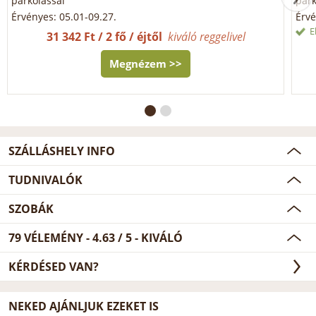
parkolással
park
Érvényes: 05.01-09.27.
Érvé
E
31 342 Ft / 2 fő / éjtől
kiváló reggelivel
Megnézem >>
SZÁLLÁSHELY INFO
TUDNIVALÓK
SZOBÁK
79
VÉLEMÉNY -
4.63
/
5
- KIVÁLÓ
KÉRDÉSED VAN?
NEKED AJÁNLJUK EZEKET IS