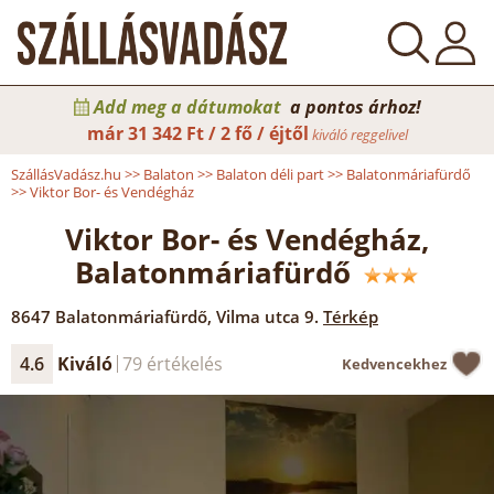
Add meg a dátumokat
a pontos árhoz!
már
31 342 Ft / 2 fő / éjtől
kiváló reggelivel
SzállásVadász.hu
>>
Balaton
>>
Balaton déli part
>>
Balatonmáriafürdő
>>
Viktor Bor- és Vendégház
Viktor Bor- és Vendégház,
Balatonmáriafürdő
8647
Balatonmáriafürdő
,
Vilma utca 9.
Térkép
4.6
Kiváló
79 értékelés
Kedvencekhez