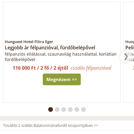
Hunguest Hotel Flóra Eger
Hung
Legjobb ár félpanzióval, fürdőbelépővel
Pel
félpanziós ellátással, szaunavilág használattal, korlátlan
félp
fürdőbelépővel
hasz
116 000 Ft / 2 fő / 2 éjtől
csodás félpanzióval
Megnézem >>
További 2 szállás Balatonmáriafürdő központjában >>