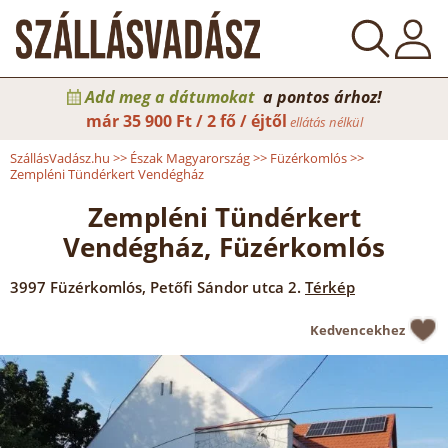
Add meg a dátumokat
a pontos árhoz!
már
35 900 Ft / 2 fő / éjtől
ellátás nélkül
SzállásVadász.hu
>>
Észak Magyarország
>>
Füzérkomlós
>>
Zempléni Tündérkert Vendégház
Zempléni Tündérkert
Vendégház, Füzérkomlós
3997
Füzérkomlós
,
Petőfi Sándor utca 2.
Térkép
Kedvencekhez