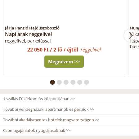
Járja Panzió Hajdúszoboszló
Hung
Napi árak reggelivel
Kik
reggelivel, parkolással
félp
hasz
22 050 Ft / 2 fő / éjtől
reggelivel
Megnézem >>
1 szállás Füzérkomlós központjában >>
További vendégházak, apartmanok és panziók >>
További akadálymentes hotelek magyarországon >>
Csomagajánlatok nyugdíjasoknak >>