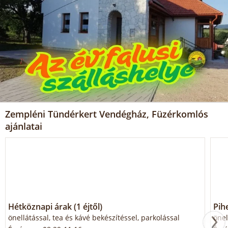
Zempléni Tündérkert Vendégház, Füzérkomlós
ajánlatai
Hétköznapi árak (1 éjtől)
Pihe
önellátással, tea és kávé bekészítéssel, parkolással
önel