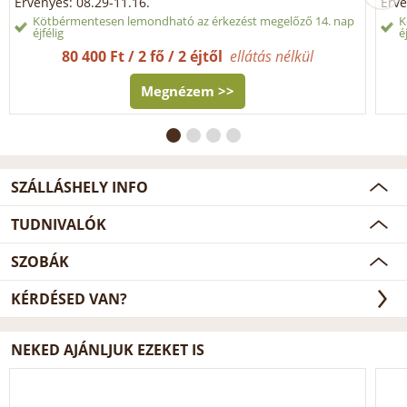
Érvényes: 08.29-11.16.
Érvé
Kötbérmentesen lemondható az érkezést megelőző 14. nap
K
éjfélig
é
80 400 Ft / 2 fő / 2 éjtől
ellátás nélkül
Megnézem >>
SZÁLLÁSHELY INFO
TUDNIVALÓK
SZOBÁK
KÉRDÉSED VAN?
NEKED AJÁNLJUK EZEKET IS