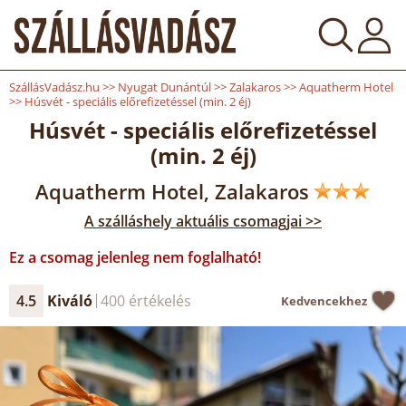
SzállásVadász.hu
>>
Nyugat Dunántúl
>>
Zalakaros
>>
Aquatherm Hotel
>>
Húsvét - speciális előrefizetéssel (min. 2 éj)
Húsvét - speciális előrefizetéssel
(min. 2 éj)
Aquatherm Hotel, Zalakaros
A szálláshely aktuális csomagjai >>
Ez a csomag jelenleg nem foglalható!
4.5
Kiváló
400 értékelés
Kedvencekhez