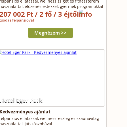
félpanziós ellátással, wellness sziget és fitneszterem
használattal, élőzenés estekkel, gyermek programokkal
207 002 Ft / 2 fő / 3 éjtől
csodás félpanzióval
Megnézem >>
Hotel Eger Park
Kedvezményes ajánlat
félpanziós ellátással, wellnessrészleg és szaunavilág
használattal, játszószobával