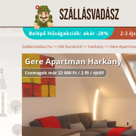
Belépő Hűségakciók: akár -28%
2-3 éj
SzállásVadász.hu
>>
Dél Dunántúl
>>
Harkány
>>
Gere Apartma
Gere Apartman Harkány
Csomagok már 22 000 Ft / 2 fő / éjtől!