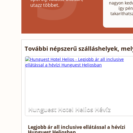
nagyon kedv
utazz többet.
így pén
takaríthats
További népszerű szálláshelyek, me
Hunguest Hotel Helios Hévíz
Legjobb ár all inclusive ellátással a hévízi
Hunguest Heliosban