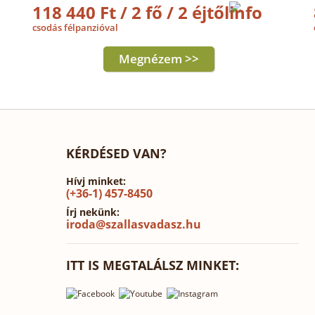
118 440 Ft / 2 fő / 2 éjtől
csodás félpanzióval
Megnézem >>
KÉRDÉSED VAN?
Hívj minket:
(+36-1) 457-8450
Írj nekünk:
iroda@szallasvadasz.hu
ITT IS MEGTALÁLSZ MINKET: