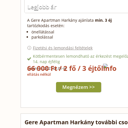
Legjobb ár
A Gere Apartman Harkány ajánlata
min. 3 éj
tartózkodás esetén:
önellátással
parkolással
Fizetési és lemondási feltételek
Kötbérmentesen lemondható az érkezést megelő
14. nap éjfélig
66 000 Ft / 2 fő / 3 éjtől
Érvényes: 2027.01.01-ig
ellátás nélkül
Megnézem >>
Gere Apartman Harkány további cso