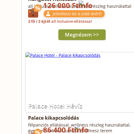
126 000 Ft
all inclusive ellátással, wellnessrészleg használattal
Jelentkezz be a jobb árért!
2 fő / 2 éjtől
all inclusive ellátással
Megnézem >>
Palace Hotel Hévíz
Palace kikapcsolódás
félpanziós ellátással, wellness részleg használattal,
86 400 Ft
gyermekszobával, szauna és fitnesz terem