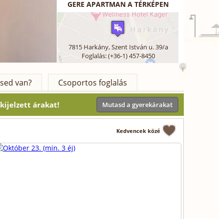
GERE APARTMAN A TÉRKÉPEN
7815
Harkány
,
Szent István u. 39/a
Foglalás: (+36-1) 457-8450
sed van?
Csoportos foglalás
ijelzett árakat!
Mutasd a gyerekárakat
Kedvencek közé