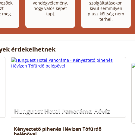
ezőek,
vendégvélemény,
szolgáltatásokon
zt
hogy valós képet
kívül semmilyen
z meg.
kapj.
plusz költség nem
terhel.
lyek érdekelhetnek
Hunguest Hotel Panoráma Hévíz
Kényeztető pihenés Hévízen Tófürdő
belépővel