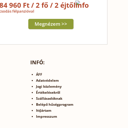
84 960 Ft / 2 fő / 2 éjtől
csodás félpanzióval
Megnézem >>
INFÓ:
ÁFF
Adatvédelem
Jogi közlemény
Értékelésekről
Szállásadóknak
Belépő hűségprogram
IttJártam
Impresszum