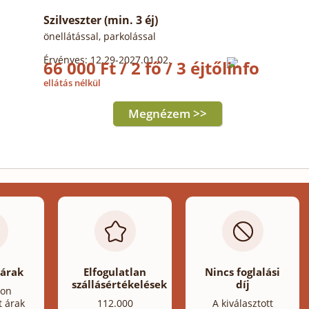
Szilveszter (min. 3 éj)
önellátással, parkolással
Érvényes: 12.29-2027.01.02.
66 000 Ft / 2 fő / 3 éjtől
ellátás nélkül
Megnézem >>
 árak
Elfogulatlan
Nincs foglalási
szállásértékelések
díj
lon
t árak
112.000
A kiválasztott