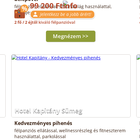
99 200 Ft
félpanziós ellátással, szaunavilág használattal,
fürdőjeggyel
Jelentkezz be a jobb árért!
2 fő / 2 éjtől
kiváló félpanzióval
Megnézem >>
Hotel Kapitány Sümeg
Kedvezményes pihenés
félpanziós ellátással, wellnessrészleg és fitneszterem
használattal, parkolással