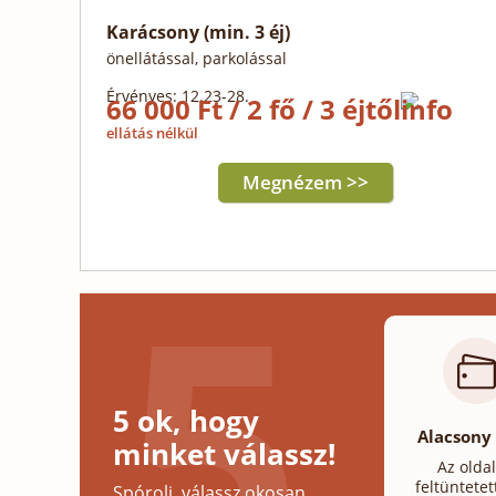
Karácsony (min. 3 éj)
önellátással, parkolással
Érvényes: 12.23-28.
66 000 Ft / 2 fő / 3 éjtől
ellátás nélkül
Megnézem >>
5 ok, hogy
Alacsony
minket válassz!
Az olda
feltüntetet
Spórolj, válassz okosan,