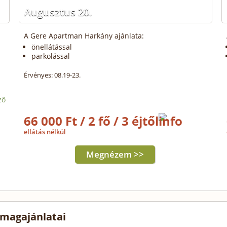
Augusztus 20.
A Gere Apartman Harkány ajánlata:
önellátással
parkolással
Érvényes: 08.19-23.
ző
66 000 Ft / 2 fő / 3 éjtől
ellátás nélkül
Megnézem >>
magajánlatai