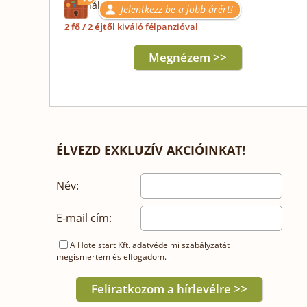
használattal
Jelentkezz be a jobb árért!
2 fő / 2 éjtől
kiváló félpanzióval
Megnézem >>
ÉLVEZD EXKLUZÍV AKCIÓINKAT!
Név:
E-mail cím:
A Hotelstart Kft.
adatvédelmi szabályzatát
megismertem és elfogadom.