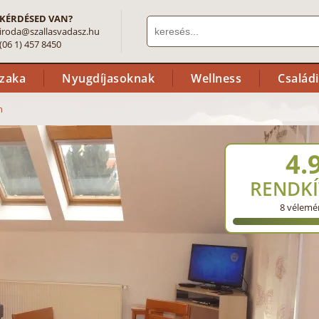
KÉRDÉSED VAN?
iroda@szallasvadasz.hu
(06 1) 457 8450
szaka
Nyugdíjasoknak
Wellness
Család
n
4.
RENDKÍ
8
vélemé