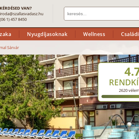
KÉRDÉSED VAN?
iroda@szallasvadasz.hu
(06 1) 457 8450
szaka
Nyugdíjasoknak
Wellness
Család
mal Sárvár
4.
RENDKÍ
2620
véle