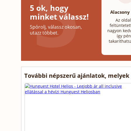
5 ok, hogy
Alacsony
minket válassz!
Az olda
feltüntetet
Spórolj, válassz okosan,
nagyon kedv
utazz többet.
így pén
takaríthats
További népszerű ajánlatok, melyek