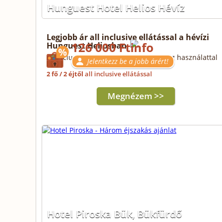
Hunguest Hotel Helios Hévíz
Legjobb ár all inclusive ellátással a hévízi
126 000 Ft
Hunguest Heliosban
all inclusive ellátással, wellnessrészleg használattal
Jelentkezz be a jobb árért!
2 fő / 2 éjtől
all inclusive ellátással
Megnézem >>
Hotel Piroska Bük, Bükfürdő