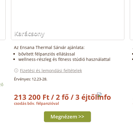
Karácsony
Az Ensana Thermal Sárvár ajánlata:
bővített félpanziós ellátással
wellness-részleg és fitness stúdió használattal
Fizetési és lemondási feltételek
Érvényes: 12.23-28.
ző
213 200 Ft / 2 fő / 3 éjtől
csodás bőv. félpanzióval
Megnézem >>