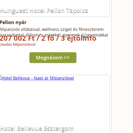
Hunguest Hotel Pelion Tapolca
Pelion nyár
félpanziós ellátással, wellness sziget és fitneszterem
használattal, élőzenés estekkel, gyermek programokkal
207 002 Ft / 2 fő / 3 éjtől
csodás félpanzióval
Megnézem >>
Hotel Bellevue Esztergom