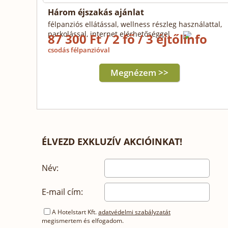
Három éjszakás ajánlat
félpanziós ellátással, wellness részleg használattal,
parkolással, internet elérhetőséggel
87 300 Ft / 2 fő / 3 éjtől
csodás félpanzióval
Megnézem >>
ÉLVEZD EXKLUZÍV AKCIÓINKAT!
Név:
E-mail cím:
A Hotelstart Kft.
adatvédelmi szabályzatát
megismertem és elfogadom.