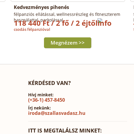
Kedvezményes pihenés
félpanziós ellátással, wellnessrészleg és fitneszterem
használattal, parkolással
118 440 Ft / 2 fő / 2 éjtől
csodás félpanzióval
Megnézem >>
KÉRDÉSED VAN?
Hívj minket:
(+36-1) 457-8450
Írj nekünk:
iroda@szallasvadasz.hu
ITT IS MEGTALÁLSZ MINKET: