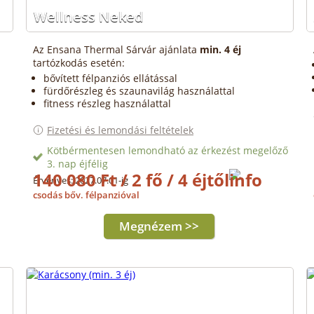
Wellness Neked
Az Ensana Thermal Sárvár ajánlata
min. 4 éj
tartózkodás esetén:
bővített félpanziós ellátással
fürdőrészleg és szaunavilág használattal
fitness részleg használattal
Fizetési és lemondási feltételek
Kötbérmentesen lemondható az érkezést megelőző
3. nap éjfélig
140 080 Ft / 2 fő / 4 éjtől
Érvényes: 2027.07.01-ig
csodás bőv. félpanzióval
Megnézem >>