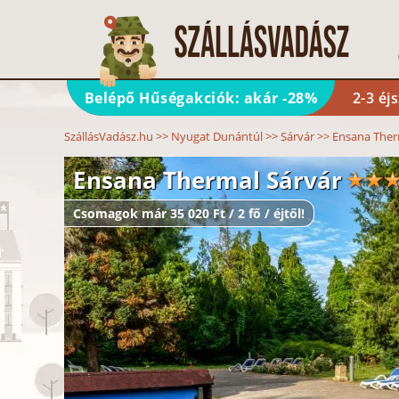
Belépő Hűségakciók: akár -28%
2-3 éj
SzállásVadász.hu
>>
Nyugat Dunántúl
>>
Sárvár
>>
Ensana Ther
Ensana Thermal Sárvár
Csomagok már 35 020 Ft / 2 fő / éjtől!