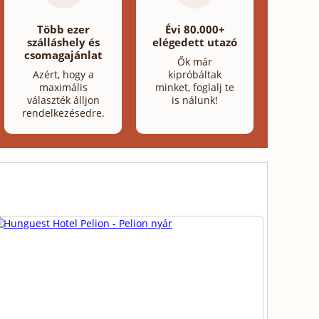
Több ezer
Évi 80.000+
szálláshely és
elégedett utazó
csomagajánlat
Ők már
Azért, hogy a
kipróbáltak
maximális
minket, foglalj te
választék álljon
is nálunk!
rendelkezésedre.