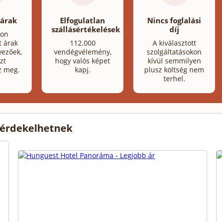
 árak
Elfogulatlan
Nincs foglalási
szállásértékelések
díj
lon
t árak
112.000
A kiválasztott
ezőek,
vendégvélemény,
szolgáltatásokon
zt
hogy valós képet
kívül semmilyen
z meg.
kapj.
plusz költség nem
terhel.
 érdekelhetnek