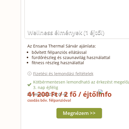
Wellness élmények
(1 éjtől)
Az Ensana Thermal Sárvár ajánlata:
bővített félpanziós ellátással
fürdőrészleg és szaunavilág használattal
fitness részleg használattal
Fizetési és lemondási feltételek
Kötbérmentesen lemondható az érkezést megelő
3. nap éjfélig
41 200 Ft / 2 fő / éjtől
Érvényes: 2027.07.01-ig
csodás bőv. félpanzióval
Megnézem >>