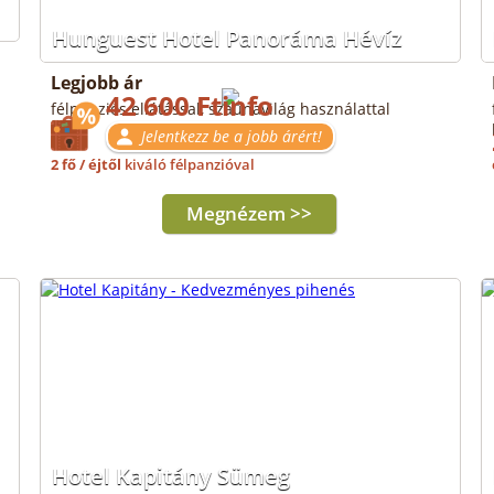
Hunguest Hotel Panoráma Hévíz
Legjobb ár
42 600 Ft
félpanziós ellátással, szaunavilág használattal
Jelentkezz be a jobb árért!
2 fő / éjtől
kiváló félpanzióval
Megnézem >>
Hotel Kapitány Sümeg