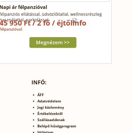
Napi ár félpanzióval
félpanziós ellátással, üdvözlőitallal, wellnessrészleg
használattal, parkolással
45 950 Ft / 2 fő / éjtől
félpanzióval
Megnézem >>
INFÓ:
ÁFF
Adatvédelem
Jogi közlemény
Értékelésekről
Szállásadóknak
Belépő hűségprogram
IttJártam