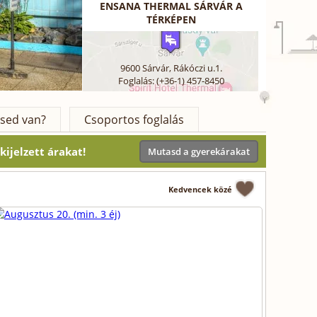
ENSANA THERMAL SÁRVÁR A
TÉRKÉPEN
9600
Sárvár
,
Rákóczi u.1.
Foglalás: (+36-1) 457-8450
sed van?
Csoportos foglalás
ijelzett árakat!
Mutasd a gyerekárakat
Kedvencek közé