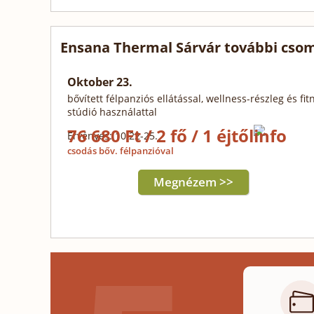
Ensana Thermal Sárvár további csom
Oktober 23.
bővített félpanziós ellátással, wellness-részleg és fit
stúdió használattal
76 680 Ft / 2 fő / 1 éjtől
Érvényes: 10.22-25.
csodás bőv. félpanzióval
Megnézem >>