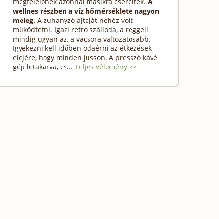
megfelelőnek azonnal másikra cserélték.
A
wellnes részben a víz hőmérséklete nagyon
meleg.
A zuhanyzó ajtaját nehéz volt
működtetni. Igazi retro szálloda, a reggeli
mindig ugyan az, a vacsora változatosabb.
Igyekezni kell időben odaérni az étkezések
elejére, hogy minden jusson. A presszó kávé
gép letakarva, cs...
Teljes vélemény >>