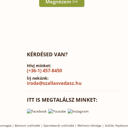
Megnézem >>
KÉRDÉSED VAN?
Hívj minket:
(+36-1) 457-8450
Írj nekünk:
iroda@szallasvadasz.hu
ITT IS MEGTALÁLSZ MINKET:
csomagok
|
Balatoni szállodák
|
Gyerekbarát szállodák
|
Wellness hétvége
|
Szállás Hajdúszo