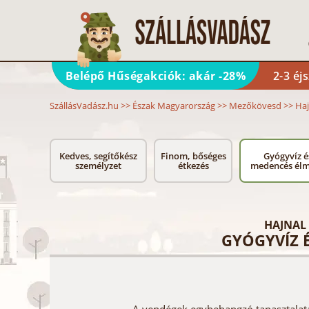
Belépő Hűségakciók: akár -28%
2-3 éj
SzállásVadász.hu
>>
Észak Magyarország
>>
Mezőkövesd
>>
Haj
Kedves, segítőkész
Finom, bőséges
Gyógyvíz é
személyzet
étkezés
medencés él
HAJNAL
GYÓGYVÍZ 