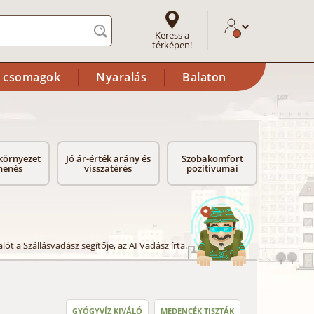
Keress a
térképen!
i csomagok
Nyaralás
Balaton
környezet
Jó ár-érték arány és
Szobakomfort
henés
visszatérés
pozitívumai
lót a Szállásvadász segítője, az AI Vadász írta.
GYÓGYVÍZ KIVÁLÓ
MEDENCÉK TISZTÁK