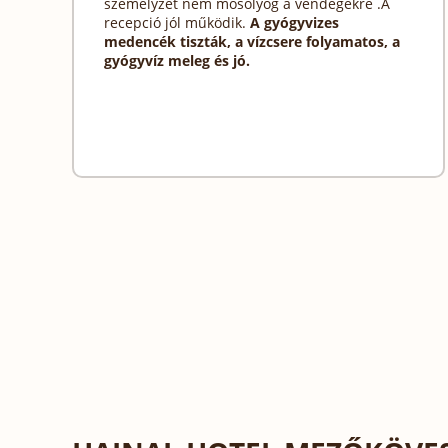
személyzet nem mosolyog a vendégekre .A
recepció jól működik.
A gyógyvizes
medencék tiszták, a vízcsere folyamatos, a
gyógyvíz meleg és jó.