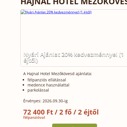
HAJNAL HOTEL MEZŐKÖVE
Nyári Ajánlat 20% kedvezménnyel (1
éjtől)
A Hajnal Hotel Mezőkövesd ajánlata:
félpanziós ellátással
medence használattal
parkolással
Érvényes: 2026.09.30-ig
72 400 Ft / 2 fő / 2 éjtől
félpanzióval