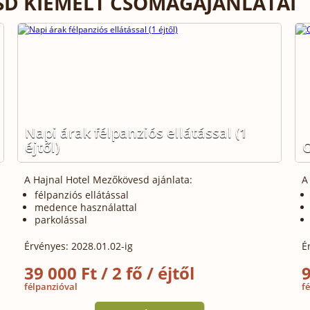
SD KIEMELT CSOMAGAJÁNLATAI
Napi árak félpanziós ellátással (1
éjtől)
O
A Hajnal Hotel Mezőkövesd ajánlata:
A
félpanziós ellátással
medence használattal
parkolással
Érvényes: 2028.01.02-ig
É
39 000 Ft / 2 fő / éjtől
9
félpanzióval
f