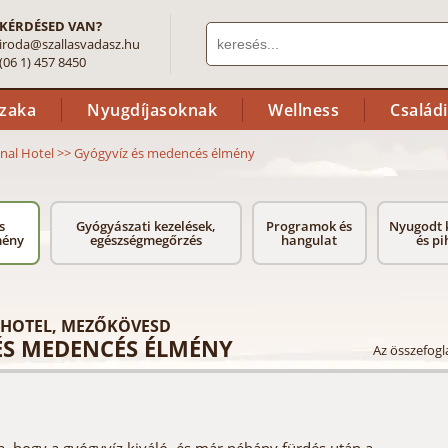
KÉRDÉSED VAN?
iroda@szallasvadasz.hu
(06 1) 457 8450
szaka
Nyugdíjasoknak
Wellness
Család
nal Hotel
>>
Gyógyvíz és medencés élmény
s
Gyógyászati kezelések,
Programok és
Nyugodt 
mény
egészségmegőrzés
hangulat
és pi
 HOTEL, MEZŐKÖVESD
ÉS MEDENCÉS ÉLMÉNY
Az összefogla