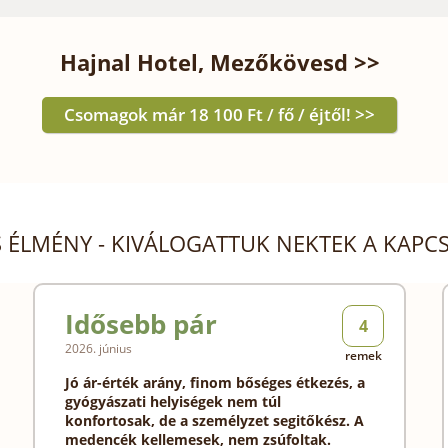
Hajnal Hotel, Mezőkövesd >>
Csomagok már 18 100 Ft / fő / éjtől! >>
 ÉLMÉNY - KIVÁLOGATTUK NEKTEK A KAP
Idősebb pár
4
2026. június
remek
Jó ár-érték arány, finom bőséges étkezés, a
gyógyászati helyiségek nem túl
konfortosak, de a személyzet segitőkész.
A
medencék kellemesek, nem zsúfoltak.