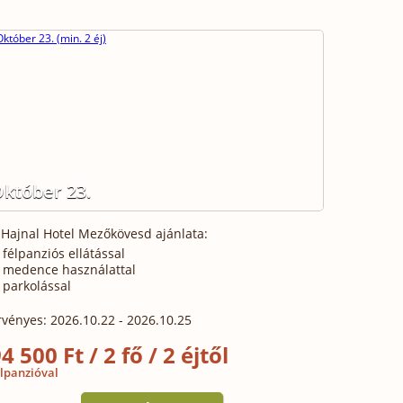
któber 23.
 Hajnal Hotel Mezőkövesd ajánlata:
félpanziós ellátással
medence használattal
parkolással
rvényes: 2026.10.22 - 2026.10.25
4 500 Ft / 2 fő / 2 éjtől
élpanzióval