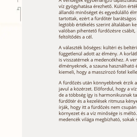
A vendégek egybehangzó tapasztalata
víz gyógyhatása érezhető. Külön érték
állandó minőséget és egyedülálló élm
tartottak, ezért a fürdőtér barátságos
legtöbb értékelés szerint általában 
valóban pihentető fürdőzésre csábít,
feltöltődés a cél.
A választék bőséges: kültéri és belté
függetlenül adott az élmény. A korlá
is visszatérnek a medencékhez. A ven
élményeknek, a szauna használható és
kiemeli, hogy a masszírozó fotel kell
A fürdőzés után könnyebbnek érzik a
javul a közérzet. Előfordul, hogy a 
de a többség így is harmonikusnak tal
fürdőtér és a kezelések ritmusa kén
írják, hogy itt a fürdőzés nem csupá
környezet és a víz minősége is méltó
medencék világa megbízható, sokak sz