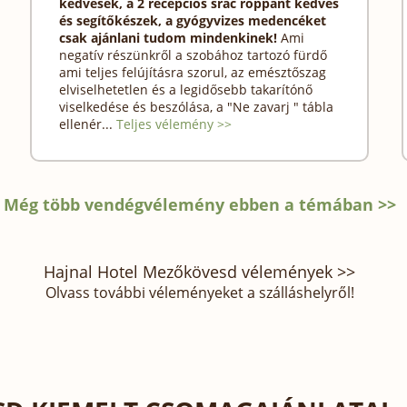
kedvesek, a 2 recepciós srác roppant kedves
és segítőkészek, a gyógyvizes medencéket
csak ajánlani tudom mindenkinek!
Ami
negatív részünkről a szobához tartozó fürdő
ami teljes felújításra szorul, az emésztőszag
elviselhetetlen és a legidősebb takarítónő
viselkedése és beszólása, a "Ne zavarj " tábla
ellenér...
Teljes vélemény >>
Még több vendégvélemény ebben a témában >>
Hajnal Hotel Mezőkövesd vélemények >>
Olvass további véleményeket a szálláshelyről!