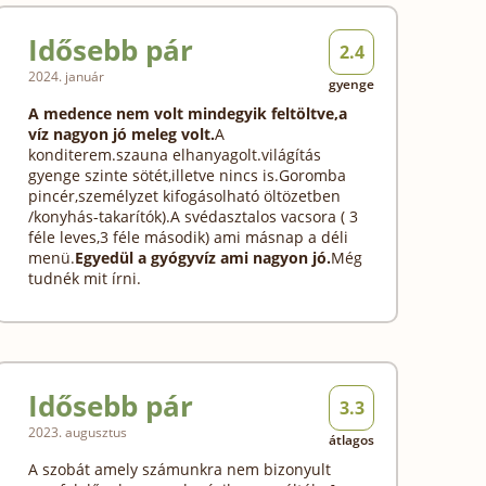
Idősebb pár
2.4
2024. január
gyenge
A medence nem volt mindegyik feltöltve,a
víz nagyon jó meleg volt.
A
konditerem.szauna elhanyagolt.világítás
gyenge szinte sötét,illetve nincs is.Goromba
pincér,személyzet kifogásolható öltözetben
/konyhás-takarítók).A svédasztalos vacsora ( 3
féle leves,3 féle második) ami másnap a déli
menü.
Egyedül a gyógyvíz ami nagyon jó.
Még
tudnék mit írni.
Idősebb pár
3.3
2023. augusztus
átlagos
A szobát amely számunkra nem bizonyult