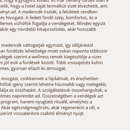
, hogy a gyógyvíz kiváló, és már néhány fürdés után a
elik, hogy a hotel saját termálkút vizét élvezhetik, ami
ényt ad. A medencék tiszták, a felületek rendben
 és hívogató. A fedett fürdő szép, komfortos, és a
kellemes vízhőfok fogadja a vendégeket. Mindez együtt
 akár egy rövidebb kikapcsolódás, akár hosszabb
ri medencék váltogatják egymást, így időjárástól
tlan fürdőzés lehetősége miatt sokan naponta többször
dégek szerint a wellness remek kiegészítője a vizes
 jól esik a fürdések között. Több visszajelzés külön
emes, gyorsan ellazít és átmozgat.
 mozgást, csökkennek a fájdalmak, és érezhetően
vízhőfok igény szerint lehetne hűvösebb vagy melegebb,
álja az összhatást. A szolgáltatások összehangoltak, a
yelmes napirendet ad. Összességében a vendégek azt
n program, hanem nyugtató rituálé, amelyhez a
. Akár egészségmegőrzés, akár regeneráció a cél, a
erint visszatérésre csábító élményt nyújt.