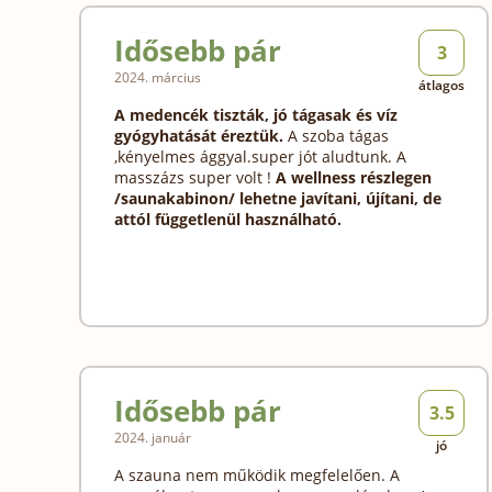
Idősebb pár
3
2024. március
átlagos
A medencék tiszták, jó tágasak és víz
gyógyhatását éreztük.
A szoba tágas
,kényelmes ággyal.super jót aludtunk. A
masszázs super volt !
A wellness részlegen
/saunakabinon/ lehetne javítani, újítani, de
attól függetlenül használható.
Idősebb pár
3.5
2024. január
jó
A szauna nem működik megfelelően. A