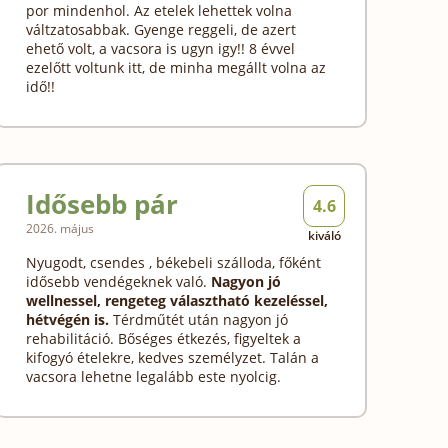
por mindenhol. Az etelek lehettek volna
váltzatosabbak. Gyenge reggeli, de azert
ehető volt, a vacsora is ugyn igy!! 8 évvel
ezelőtt voltunk itt, de minha megállt volna az
idő!!
Idősebb pár
4.6
2026. május
kiváló
Nyugodt, csendes , békebeli szálloda, főként
idősebb vendégeknek való.
Nagyon jó
wellnessel, rengeteg választható kezeléssel,
hétvégén is.
Térdműtét után nagyon jó
rehabilitáció. Bőséges étkezés, figyeltek a
kifogyó ételekre, kedves személyzet. Talán a
vacsora lehetne legalább este nyolcig.