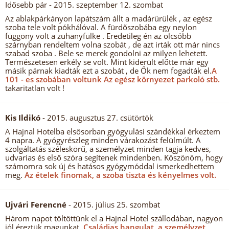
Idősebb pár
- 2015. szeptember 12. szombat
Az ablakpárkányon lapátszám állt a madárürülék , az egész
szoba tele volt pókhálóval. A fürdőszobába egy neylon
függöny volt a zuhanyfülke . Eredetileg én az olcsóbb
szárnyban rendeltem volna szobát , de azt irták ott már nincs
szabad szoba . Bele se merek gondolni az milyen lehetett.
Természetesen erkély se volt. Mint kiderült előtte már egy
másik párnak kiadták ezt a szobát , de Ők nem fogadták el.
A
101 - es szobában voltunk Az egész környezet parkoló stb.
takaritatlan volt !
Kis Ildikó
- 2015. augusztus 27. csütörtök
A Hajnal Hotelba elsősorban gyógyulási szándékkal érkeztem
4 napra. A gyógyrészleg minden várakozást felülmúlt. A
szolgáltatás széleskörű, a személyzet minden tagja kedves,
udvarias és első szóra segítenek mindenben. Köszönöm, hogy
számomra sok új és hatásos gyógymóddal ismerkedhettem
meg.
Az ételek finomak, a szoba tiszta és kényelmes volt.
Ujvári Ferencné
- 2015. július 25. szombat
Három napot töltöttünk el a Hajnal Hotel szállodában, nagyon
jól éreztük magunkat.
Családias hangulat, a személyzet