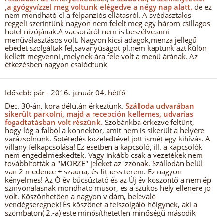
,a gyógyvízzel meg voltunk elégedve a négy nap alatt.
de ez
nem mondható el a félpanziós ellátásról. A svédasztalos
reggeli szerintünk nagyon nem felelt meg egy három csillagos
hotel nivójának.A vacsoráról nem is beszélve,ami
menűválasztásos volt. Nagyon kicsi adagok,menza jellegű
ebédet szolgáltak fel,savanyúságot pl.nem kaptunk azt külön
kellett megvenni ,melynek ára fele volt a menű árának. Az
étkezésben nagyon csalódtunk.
Idősebb pár
- 2016. január 04. hétfő
Dec. 30-án, kora délután érkeztünk.
Szálloda udvarában
sikerült parkolni, majd a recepción kellemes, udvarias
fogadtatásban volt részünk.
Szobánkba érkezve feltűnt,
hogy lóg a falból a konnektor, amit nem is sikerült a helyére
varázsolnunk. Sötétedés közeledtével jött ismét egy kihívás. A
villany felkapcsolása! Ez esetben a kapcsoló, ill. a kapcsolók
nem engedelmeskedtek. Vagy inkább csak a vezetékek nem
továbbították a "MORZE" jeleket az izzónak. Szállodán belül
van 2 medence + szauna, és fitness terem. Ez nagyon
kényelmes! Az Ó év búcsúztató és az Új év köszöntő a nem ép
színvonalasnak mondható műsor, és a szűkös hely ellenére jó
volt. Köszönhetően a nagyon vidám, belevaló
vendégseregnek! És köszönet a felszolgáló hölgynek, aki a
szombaton( 2.-a) este minősíthetetlen minőségű második