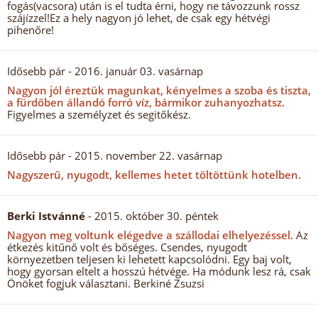
fogás(vacsora) után is el tudta érni, hogy ne távozzunk rossz
szájízzel!Ez a hely nagyon jó lehet, de csak egy hétvégi
pihenőre!
Idősebb pár
- 2016. január 03. vasárnap
Nagyon jól éreztük magunkat, kényelmes a szoba és tiszta,
a fürdőben állandó forró víz, bármikor zuhanyozhatsz.
Figyelmes a személyzet és segitőkész.
Idősebb pár
- 2015. november 22. vasárnap
Nagyszerű, nyugodt, kellemes hetet töltöttünk hotelben.
Berki Istvánné
- 2015. október 30. péntek
Nagyon meg voltunk elégedve a szállodai elhelyezéssel.
Az
étkezés kitűnő volt és bőséges. Csendes, nyugodt
környezetben teljesen ki lehetett kapcsolódni. Egy baj volt,
hogy gyorsan eltelt a hosszú hétvége. Ha módunk lesz rá, csak
Önöket fogjuk választani. Berkiné Zsuzsi