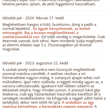
lehetne javítani, újítani, de attól függetlenül használható.
Idősebb pár
- 2024. február 27. kedd
Meglehetősen hangos a hűtő, buzelszivo, döng a padló a
normál léptektol .
Az ágyak kényelmesek, az ételek
minosegiek, Baj a buszos megközelítéssel, a
csatlakozasokkal van.
Ezt több vendég is megerősítette. Csak
éttermek vannak, bolt sehol. Nem mindenki tudja megfizetni
az éttermi ellátást napi 3 x. Összessegeben jól éreztük
magunkat.
Idősebb pár
- 2023. augusztus 22. kedd
A szobát amely számunkra nem bizonyult megfelelőnek
azonnal másikra cserélték. A wellnes részben a víz
hőmérséklete nagyon meleg. A zuhanyzó ajtaját nehéz volt
működtetni. Igazi retro szálloda, a reggeli mindig ugyan az, a
vacsora változatosabb. Igyekezni kell időben odaérni az
étkezések elejére, hogy minden jusson. A presszó kávé gép
letakarva, csak egy háztartásban használható kávéfőző áll a
vendégek rendelkezésére. Ha kifogynak a reggeli üdítő italok a
tartályból, akkor nem töltik fel újra.
A szobában az ágy
matraca kényelmes, a berendezés nagyon egyszerű.
A