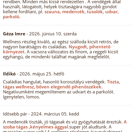
rendben. Minden más kissé rendezetlen . A vendégek által
használt, látogatott, helyek tisztaságára nagyobb gondot
kellene fordítani, pl.
szauna, medencék, tusolók, udvar,
parkoló.
Géza Imre
- 2026. június 10. szerda
Wellness részleg kiváló, az egész szálloda kicsit retrós, de
nagyon barátságos és családias.
Nyugodt, pihentető
környezet.
A vacsora változatos és finom, a reggeli kicsit
egyhangú, de mindenki találhat magának megfelelőt.
Ildikó
- 2026. május 25. hétfő
Családias hangulat, hasonló korosztályú vendégek.
Tiszta,
tágas wellnesz, bőven elegendő pihenőszékek.
Negatívumként megemlítenem az udvart és a parkolót.
Igenytelen, lomos.
Idősebb pár
- 2024. március 05. kedd
A medencék tiszták, jó tágasak és víz gyógyhatását éreztük.
A
szoba tágas ,kényelmes ággyal.
super jót aludtunk. A
masszázs super volt ! A wellness részlegen /saunakabinon/