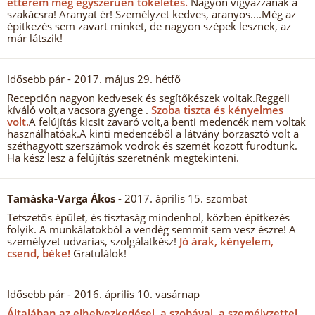
étterem meg egyszerűen tökéletes.
Nagyon vigyázzanak a
szakácsra! Aranyat ér! Személyzet kedves, aranyos....Még az
épitkezés sem zavart minket, de nagyon szépek lesznek, az
már látszik!
Idősebb pár
- 2017. május 29. hétfő
Recepción nagyon kedvesek és segítőkészek voltak.Reggeli
kíváló volt,a vacsora gyenge .
Szoba tiszta és kényelmes
volt.
A felújítás kicsit zavaró volt,a benti medencék nem voltak
használhatóak.A kinti medencéből a látvány borzasztó volt a
széthagyott szerszámok vödrök és szemét között fürödtünk.
Ha kész lesz a felújítás szeretnénk megtekinteni.
Tamáska-Varga Ákos
- 2017. április 15. szombat
Tetszetős épület, és tisztaság mindenhol, közben építkezés
folyik. A munkálatokból a vendég semmit sem vesz észre! A
személyzet udvarias, szolgálatkész!
Jó árak, kényelem,
csend, béke!
Gratulálok!
Idősebb pár
- 2016. április 10. vasárnap
Általában az elhelyezkedésel, a szobával, a személyzettel