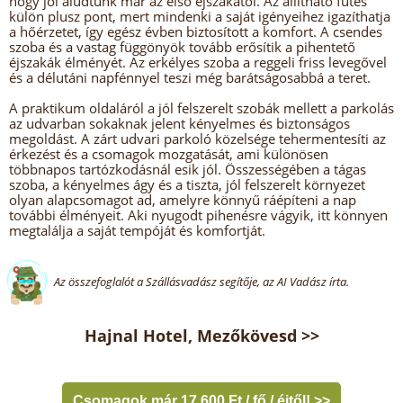
hogy jól aludtunk már az első éjszakától. Az állítható fűtés
külön plusz pont, mert mindenki a saját igényeihez igazíthatja
a hőérzetet, így egész évben biztosított a komfort. A csendes
szoba és a vastag függönyök tovább erősítik a pihentető
éjszakák élményét. Az erkélyes szoba a reggeli friss levegővel
és a délutáni napfénnyel teszi még barátságosabbá a teret.
A praktikum oldaláról a jól felszerelt szobák mellett a parkolás
az udvarban sokaknak jelent kényelmes és biztonságos
megoldást. A zárt udvari parkoló közelsége tehermentesíti az
érkezést és a csomagok mozgatását, ami különösen
többnapos tartózkodásnál esik jól. Összességében a tágas
szoba, a kényelmes ágy és a tiszta, jól felszerelt környezet
olyan alapcsomagot ad, amelyre könnyű ráépíteni a nap
további élményeit. Aki nyugodt pihenésre vágyik, itt könnyen
megtalálja a saját tempóját és komfortját.
Az összefoglalót a Szállásvadász segítője, az AI Vadász írta.
Hajnal Hotel, Mezőkövesd >>
Csomagok már 17 600 Ft / fő / éjtől! >>