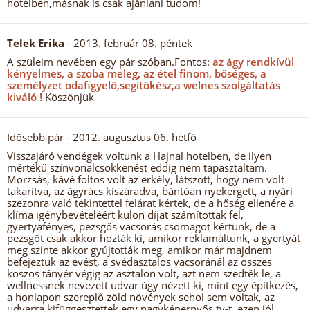
hotelben,másnak is csak ajánlani tudom!
Telek Erika
- 2013. február 08. péntek
A szüleim nevében egy pár szóban.Fontos:
az ágy rendkívül
kényelmes, a szoba meleg, az étel finom, bőséges, a
személyzet odafigyelő,segítőkész,a welnes szolgáltatás
kiváló !
Köszönjük
Idősebb pár
- 2012. augusztus 06. hétfő
Visszajáró vendégek voltunk a Hajnal hotelben, de ilyen
mértékű színvonalcsökkenést eddig nem tapasztaltam.
Morzsás, kávé foltos volt az erkély, látszott, hogy nem volt
takarítva, az ágyrács kiszáradva, bántóan nyekergett, a nyári
szezonra való tekintettel felárat kértek, de a hőség ellenére a
klíma igénybevételéért külön díjat számítottak fel,
gyertyafényes, pezsgős vacsorás csomagot kértünk, de a
pezsgőt csak akkor hozták ki, amikor reklamáltunk, a gyertyát
meg szinte akkor gyújtották meg, amikor már majdnem
befejeztük az evést, a svédasztalos vacsoránál az összes
koszos tányér végig az asztalon volt, azt nem szedték le, a
wellnessnek nevezett udvar úgy nézett ki, mint egy építkezés,
a honlapon szereplő zöld növények sehol sem voltak, az
udvarra kifüggesztettek egy nagyképernyős tv-t, ezen jól