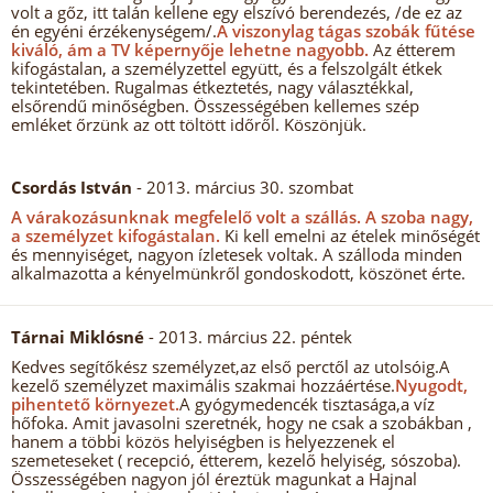
volt a gőz, itt talán kellene egy elszívó berendezés, /de ez az
én egyéni érzékenységem/.
A viszonylag tágas szobák fűtése
kiváló, ám a TV képernyője lehetne nagyobb.
Az étterem
kifogástalan, a személyzettel együtt, és a felszolgált étkek
tekintetében. Rugalmas étkeztetés, nagy választékkal,
elsőrendű minőségben. Összességében kellemes szép
emléket őrzünk az ott töltött időről. Köszönjük.
Csordás István
- 2013. március 30. szombat
A várakozásunknak megfelelő volt a szállás.
A szoba nagy,
a személyzet kifogástalan.
Ki kell emelni az ételek minőségét
és mennyiséget, nagyon ízletesek voltak. A szálloda minden
alkalmazotta a kényelmünkről gondoskodott, köszönet érte.
Tárnai Miklósné
- 2013. március 22. péntek
Kedves segítőkész személyzet,az első perctől az utolsóig.A
kezelő személyzet maximális szakmai hozzáértése.
Nyugodt,
pihentető környezet.
A gyógymedencék tisztasága,a víz
hőfoka. Amit javasolni szeretnék, hogy ne csak a szobákban ,
hanem a többi közös helyiségben is helyezzenek el
szemeteseket ( recepció, étterem, kezelő helyiség, sószoba).
Összességében nagyon jól éreztük magunkat a Hajnal