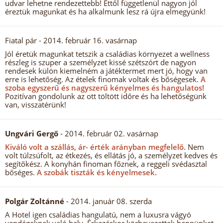
udvar lehetne rendezettebb! Ettől függetlenül nagyon jól
éreztük magunkat és ha alkalmunk lesz rá újra elmegyünk!
Fiatal pár
- 2014. február 16. vasárnap
Jól éretük magunkat tetszik a családias környezet a wellness
részleg is szuper a személyzet kissé szétszórt de nagyon
rendesek külön kiemelném a játéktermet mert jó, hogy van
erre is lehetőség. Az ételek finomak voltak és bőségesek.
A
szoba egyszerű és nagyszerű kényelmes és hangulatos!
Pozitívan gondolunk az ott töltött időre és ha lehetőségünk
van, visszatérünk!
Ungvári Gergő
- 2014. február 02. vasárnap
Kiváló volt a szállás, ár- érték arányban megfelelő.
Nem
volt túlzsúfolt, az étkezés, és ellátás jó, a személyzet kedves és
segítőkész. A konyhán finoman főznek, a reggeli svédasztal
bőséges.
A szobák tiszták és kényelmesek.
Polgár Zoltánné
- 2014. január 08. szerda
A Hotel igen családias hangulatú, nem a luxusra vágyó