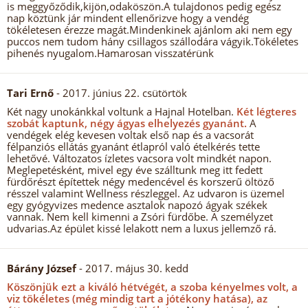
is meggyőződik,kijön,odaköszön.A tulajdonos pedig egész
nap köztünk jár mindent ellenőrizve hogy a vendég
tökéletesen érezze magát.Mindenkinek ajánlom aki nem egy
puccos nem tudom hány csillagos szállodára vágyik.Tökéletes
pihenés nyugalom.Hamarosan visszatérünk
Tari Ernő
- 2017. június 22. csütörtök
Két nagy unokánkkal voltunk a Hajnal Hotelban.
Két légteres
szobát kaptunk, négy ágyas elhelyezés gyanánt.
A
vendégek elég kevesen voltak első nap és a vacsorát
félpanziós ellátás gyanánt étlapról való ételkérés tette
lehetővé. Változatos ízletes vacsora volt mindkét napon.
Meglepetésként, mivel egy éve szálltunk meg itt fedett
fürdőrészt építettek négy medencével és korszerű öltöző
résszel valamint Wellness részleggel. Az udvaron is üzemel
egy gyógyvizes medence asztalok napozó ágyak székek
vannak. Nem kell kimenni a Zsóri fürdőbe. A személyzet
udvarias.Az épület kissé lelakott nem a luxus jellemző rá.
Bárány József
- 2017. május 30. kedd
Köszönjük ezt a kiváló hétvégét, a szoba kényelmes volt, a
viz tökéletes (még mindig tart a jótékony hatása), az