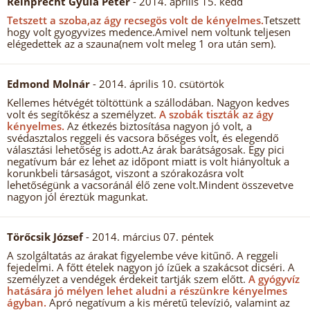
Reinprecht Gyula Péter
- 2014. április 15. kedd
Tetszett a szoba,az ágy recsegös volt de kényelmes.
Tetszett
hogy volt gyogyvizes medence.Amivel nem voltunk teljesen
elégedettek az a szauna(nem volt meleg 1 ora után sem).
Edmond Molnár
- 2014. április 10. csütörtök
Kellemes hétvégét töltöttünk a szállodában. Nagyon kedves
volt és segítőkész a személyzet.
A szobák tiszták az ágy
kényelmes.
Az étkezés biztosítása nagyon jó volt, a
svédasztalos reggeli és vacsora bőséges volt, és elegendő
választási lehetőség is adott.Az árak barátságosak. Egy pici
negatívum bár ez lehet az időpont miatt is volt hiányoltuk a
korunkbeli társaságot, viszont a szórakozásra volt
lehetőségünk a vacsoránál élő zene volt.Mindent összevetve
nagyon jól éreztük magunkat.
Törőcsik József
- 2014. március 07. péntek
A szolgáltatás az árakat figyelembe véve kitűnő. A reggeli
fejedelmi. A főtt ételek nagyon jó ízűek a szakácsot dicséri. A
személyzet a vendégek érdekeit tartják szem előtt.
A gyógyvíz
hatására jó mélyen lehet aludni a részünkre kényelmes
ágyban.
Apró negatívum a kis méretű televízió, valamint az