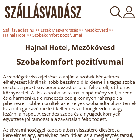
SzállásVadász.hu
>>
Észak Magyarország
>>
Mezőkövesd
>>
Hajnal Hotel
>>
Szobakomfort pozitívumai
Hajnal Hotel, Mezőkövesd
Szobakomfort pozitívumai
A vendégek visszajelzései alapján a szobák kényelmes
elhelyezést kínálnak: több beszámoló is kiemeli a tágas szoba
érzetét, a praktikus berendezést és a jól felszerelt, otthonos
környezetet. A tiszta szoba sokaknál alapélmény volt, a rend
és a harmonikus elrendezés pedig könnyen ráhangolt a
pihenésre. Többen örültek az erkélyes szoba adta plusz térnek
is, ahol egy kávé mellett kellemes volt megkezdeni vagy
lezárni a napot. A csendes szoba és a nyugodt környék
együttese jól támogatja a zavartalan feltöltődést.
Az alvásminőséggel kapcsolatban visszatérő dicséret a
kényelmes ágy, amelyhez nem ritkán az a megjegyzés társul,