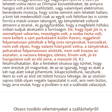
lehetett volna nézni az Olimpiai közvetítéseket, de annyira
hangos volt a kinti szellőztető, vagy valamilyen elektromos
berendezés motorja, hogy szinte semmit sem lehetett hallani,
a kinti két medencéből csak az egyik volt feltöltve (ez is szinte
forró) a másik üresen tátongott, így kénytelenek voltunk
átmenni a strand-, és gyógyfürdőbe, hogy a megfelelő hőfokú
vízben tudjuk átvészelni a forróságot.
De, hogy írjak jót is, a
személyzet udvarias, mosolygós volt, a szoba tiszta volt,
nem kellett a zárt parkolásért külön fizetni, reggelinél
folyamatosan pótolták a félig üres tányérokat, kancsókat,
nem volt olyan, hogy valami hiányzott volna, a tányérokat,
poharakat folyamatosan elvitték, nem volt koszos az
asztalon, a vacsora bőséges, ízletes, finom volt, jó és
hangulatos volt az élő zene, a masszőr (G.
K.)
felülmúlhatatlan. Bár a fentieket olvasva úgy tűnhet, hogy
nem éreztük jól magunkat, de az-az igazság, hogy ez alatt a
két nap alatt sokat pihentünk, kikapcsolódtunk, lazultunk.
Nem ez volt az első ott töltött hosszú hétvége, de az utolsón
sajnos több olyan negatív tapasztalat is volt, ami nem biztos,
hogy arra mutat, hogy a jövőben is ezt a szállodát választjuk.
Olvass további véleményeket a szálláshelyről!