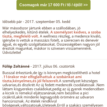
Csomagok már 17 600 Ft / fő / éjtől! >>
Idősebb pár
- 2017. szeptember 05. kedd
Már másodszor jártunk ebben a szállodában, jó
elhelyezkedés, kitűnő ételek.
A személyzet kedves, a szoba
tiszta, megfelelő volt.
A wellness részleg, a medence kiváló,
igénybe is vettük a masszázs fotelt, a szerecsen és denevér
ágyat, és egyéb szolgáltatásokat. Összességében nagyon jól
éreztük magunkat, máskor is szívesen visszamennénk.
Üdvözlettel
Fülöp Zoltánné
- 2017. július 06. csütörtök
Busszal érkeztünk,de így is könnyen megközelíthető a hotel
.
11órakor már elfoglalhattuk a szobánkat ami
tiszta,kényelmes,és jól felszerelt.
A személyzet készséges
udvarias,és diszkrét Az új fedett medencék csodálatosak .Nem
láttam kisgyerekes családokat,pedig az új gyerek medencében
a kicsik is remekül eljátszanának,nem beszélve a pici
cicákról,akik mindenki legnagyobb örömére az udvaron
hancúroznak. Az ételek rendkívül
bőségesek,változatosak,ízletesek.Erről a szakács személyesen