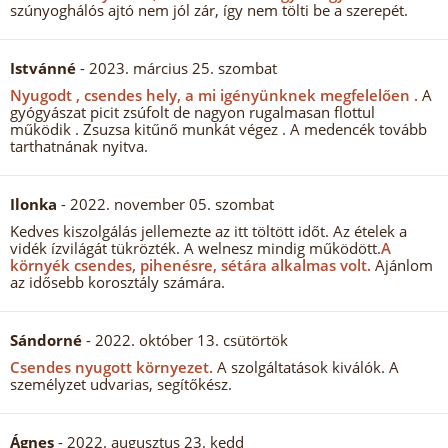
szúnyoghálós ajtó nem jól zár, így nem tölti be a szerepét.
Istvánné
- 2023. március 25. szombat
Nyugodt , csendes hely, a mi igényünknek megfelelően .
A
gyógyászat picit zsúfolt de nagyon rugalmasan flottul
működik . Zsuzsa kitűnő munkát végez . A medencék tovább
tarthatnának nyitva.
Ilonka
- 2022. november 05. szombat
Kedves kiszolgálás jellemezte az itt töltött időt. Az ételek a
vidék ízvilágát tükrözték. A welnesz mindig működött.
A
környék csendes, pihenésre, sétára alkalmas volt.
Ajánlom
az idősebb korosztály számára.
Sándorné
- 2022. október 13. csütörtök
Csendes nyugott környezet.
A szolgáltatások kiválók. A
személyzet udvarias, segítőkész.
Ágnes
- 2022. augusztus 23. kedd