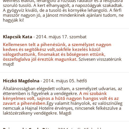
wellness elavult, lehangoló a rozsdás radiátor és a felújításra
szoruló tusoló. A kert elhanyagolt, a napozóágyak szakadtak.
A gyógyvíz kiváló, de a tusoló és környéke lehangoló. A férfi
masszőr nagyon jó, a Jánost mindenkinek ajánlani tudom, ne
hagyják ki!
Klapcsik Kata
- 2014. május 17. szombat
Kellemesen telt a pihenésünk, a személyzet nagyon
kedves és segítőkész volt,sokféle kezelés közül
válogathattunk, finomakat és bőségesen ettünk,
összefoglalva jól éreztük magunkat.
Szívesen visszatérünk
majd!
Hiczkó Magdolna
- 2014. május 05. hétfő
Általánosságban elégedett voltam, a személyzet udvarias, az
étteremben is figyelnek a vendégekre.
A mi szobánk
kényelmes volt, sajnos a hűtő nagyon hangos volt és az
zavart a pihenésben.
Egy valamit hiányolok, ez valószínűleg
nemcsak a Hajnal Hotelre érvényes, nincsenek felkészülve a
laktózérzékeny vendégekre. Magdi