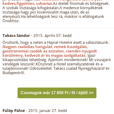
kedves,figyelmes, udvarias.
Az ételek finomak és bőségesek.
A szobák tisztasága kifogástalan.A medence környékének
tisztasága hagy pici kívánnivalót maga után, de ez
elenyésző.Ha lehetőségünk lesz rá, máskor is ellátogatunk
Önökhöz.
Takács Sándor
- 2015. április 07. kedd
Örültünk, hogy a neten a Hajnal Hotelre esett a választásunk.
Nagyon családias hangulat, remek kiszolgálás,
gasztronómiai csodák az asztalon, csendes nyugodt
körülmény, kedvező ár és magas szolgáltatás.
Igazi
kikapcsolódási lehetőség. Ajánlom mindenkinek! Mi vsszajáró
vendégek leszünk! KÖszönet a Hotel személyzetének és a
tulajdonosnak! Üdvözelettel: Takács család Nyiregyházáról és
Budapestről.
Csomagok már 17 600 Ft / fő / éjtől! >>
Fülöp Pálné
- 2015. január 27. kedd