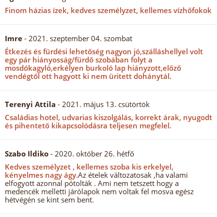
Finom házias ízek, kedves személyzet, kellemes vízhőfokok
Imre
- 2021. szeptember 04. szombat
Étkezés és fürdési lehetőség nagyon jó,szálláshellyel volt
egy pár hiányosság/fürdő szobában folyt a
mosdókagyló,erkélyen burkoló lap hiányzott,előző
vendégtől ott hagyott ki nem üritett dohánytál.
Terenyi Attila
- 2021. május 13. csütörtök
Családias hotel, udvarias kiszolgálás, korrekt árak, nyugodt
és pihentető kikapcsolódásra teljesen megfelel.
Szabo Ildiko
- 2020. október 26. hétfő
Kedves személyzet , kellemes szoba kis erkelyel,
kényelmes nagy ágy.
Az ételek változatosak ,ha valami
elfogyott azonnal pótolták . Ami nem tetszett hogy a
medencék melletti járólapok nem voltak fel mosva egész
hétvégén se kint sem bent.