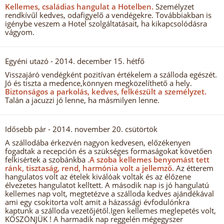
Kellemes, családias hangulat a Hotelben.
Személyzet
rendkívűl kedves, odafigyelő a vendégekre. Továbbiakban is
igénybe veszem a Hotel szolgáltatásait, ha kikapcsolódásra
vágyom.
Egyéni utazó
- 2014. december 15. hétfő
Visszajáró vendégként pozitívan értékelem a szálloda egészét.
Jó és tiszta a medence,könnyen megközelíthető a hely.
Biztonságos a parkolás, kedves, felkészült a személyzet.
Talán a jacuzzi jó lenne, ha másmilyen lenne.
Idősebb pár
- 2014. november 20. csütörtök
A szállodába érkezvén nagyon kedvesen, előzékenyen
fogadtak a recepción és a szükséges formaságokat követően
felkisértek a szobánkba .
A szoba kellemes benyomást tett
ránk, tisztaság, rend, harmónia volt a jellemző.
Az étterem
hangulatos volt az ételek kiválóak voltak és az élőzene
élvezetes hangulatot kelltett. A második nap is jó hangulatú
kellemes nap volt, megtetézve a szálloda kedves ajándékával
ami egy csokitorta volt amit a házassági évfodulónkra
kaptunk a szálloda vezetőjétől.Igen kellemes meglepetés volt,
KÖSZÖNJÜK ! A harmadik nap reggelén mégegyszer