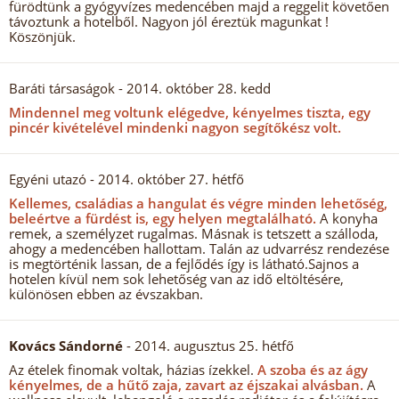
fürödtünk a gyógyvízes medencében majd a reggelit követően
távoztunk a hotelből. Nagyon jól éreztük magunkat !
Köszönjük.
Baráti társaságok
- 2014. október 28. kedd
Mindennel meg voltunk elégedve, kényelmes tiszta, egy
pincér kivételével mindenki nagyon segítőkész volt.
Egyéni utazó
- 2014. október 27. hétfő
Kellemes, családias a hangulat és végre minden lehetőség,
beleértve a fürdést is, egy helyen megtalálható.
A konyha
remek, a személyzet rugalmas. Másnak is tetszett a szálloda,
ahogy a medencében hallottam. Talán az udvarrész rendezése
is megtörténik lassan, de a fejlődés így is látható.Sajnos a
hotelen kívül nem sok lehetőség van az idő eltöltésére,
különösen ebben az évszakban.
Kovács Sándorné
- 2014. augusztus 25. hétfő
Az ételek finomak voltak, házias ízekkel.
A szoba és az ágy
kényelmes, de a hűtő zaja, zavart az éjszakai alvásban.
A