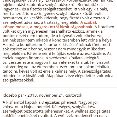
vendégeknek való hely. Érkezéskor körbevezettek bennünket,
tájékoztatást kaptunk a szolgáltatásokról. Bemutatták az
ingyenes-, és a fizetős szolgáltatásokat. Itt volt egy kis baki,
mert a szolárium az ingyenes szolgáltatások között volt
bemutatva, de később kiderült, hogy fizetős volt a zseton. A
személyzet udvarias, a tisztaság megfelelő.
A szobák
kényelmesek, a megszokottól kicsit tágasabbak.
A hotelben
volt két olyan ingyenesen használható eszköz, aminek a
pontos nevét nem tudom, de a folyosón volt elhelyezve,
aminek szerintem inkább a konditeremben lett volna a helye.
Ha már a konditeremnél tartunk: kissé zsúfoltnak tűnt, mert
sok eszköz volt benne, viszont nem mindegyik működött
megfelelően. Ráférne némi felújítás ezekre az eszközökre. Az
ételek nagyon finomak, a svédasztal kínálata kielégítő.
Szilveszter este is nagyon finom ételeket tálaltak fel, viszont
sok vendég volt az étteremben, ezért amikor sokan felálltak
táncolni, kevés volt az erre alkalmas hely. A zeneszolgáltatás
minden este kiváló volt. Alapjában véve elégedettek voltunk a
szolgáltatásokkal.
Idősebb pár
- 2013. november 21. csütörtök
A kisfiamtól kaptuk a 3 éjszakás pihenést. Nagyon jól
választott a Hajnal hotellel. Készséges, szolgálatkész
személyzet biztosította pihenésünket. A wellnes szolgáltatás
sokféle lehetőséget nyujtott. A gyógyvíz medencében nagy