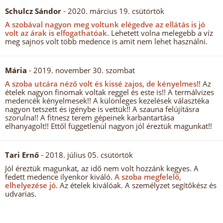
Schulcz Sándor
- 2020. március 19. csütörtök
A szobával nagyon meg voltunk elégedve az ellátás is jó
volt az árak is elfogathatóak.
Lehetett volna melegebb a víz
meg sajnos volt több medence is amit nem lehet használni.
Mária
- 2019. november 30. szombat
A szoba utcára néző volt és kissé zajos, de kényelmes!
! Az
ételek nagyon finomak voltak reggel és este is!! A termálvizes
medencék kényelmesek!! A különleges kezelések választéka
nagyon tetszett és igénybe is vettük!! A szauna felújításra
szorulna!! A fitnesz terem gépeinek karbantartása
elhanyagolt!! Ettől függetlenül nagyon jól éreztük magunkat!!
Tari Ernő
- 2018. július 05. csütörtök
Jól éreztük magunkat, az idő nem volt hozzánk kegyes. A
fedett medence ilyenkor kiváló.
A szoba megfelelő,
elhelyezése jó.
Az ételek kiválóak. A személyzet segítőkész és
udvarias.