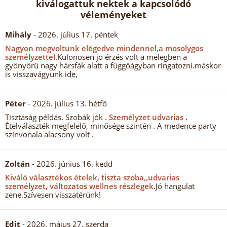
kiválogattuk nektek a kapcsolódó
véleményeket
Mihály
- 2026. július 17. péntek
Nagyon megvoltunk elégedve mindennel,a mosolygos
személyzettel.
Különösen jo érzés volt a melegben a
gyönyörü nagy hársfák alatt a függöágyban ringatozni.máskor
is visszavágyunk ide,
Péter
- 2026. július 13. hétfő
Tisztaság példás. Szobák jók .
Személyzet udvarias .
Ételválaszték megfelelő, minősége szintén . A medence party
színvonala alacsony volt .
Zoltán
- 2026. június 16. kedd
Kiváló választékos ételek, tiszta szoba,,udvarias
személyzet, változatos wellnes részlegek.
Jó hangulat
zene.Szívesen visszatérünk!
Edit
- 2026. május 27. szerda