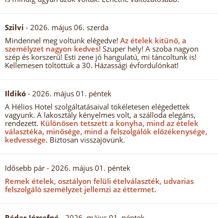
Szilvi
- 2026. május 06. szerda
Mindennel meg voltunk elégedve!
Az ételek kitűnő, a
személyzet nagyon kedves!
Szuper hely! A szoba nagyon
szép és korszerű! Esti zene jó hangulatú, mi táncoltunk is!
Kellemesen töltöttük a 30. Házassági évfordulónkat!
Ildikó
- 2026. május 01. péntek
A Hélios Hotel szolgáltatásaival tökéletesen elégedettek
vagyunk. A lakosztály kényelmes volt, a szálloda elegáns,
rendezett.
Különösen tetszett a konyha, mind az ételek
választéka, minősége, mind a felszolgálók előzékenysége,
kedvessége.
Biztosan visszajövünk.
Idősebb pár
- 2026. május 01. péntek
Remek ételek, osztályon felüli ételválaszték, udvarias
felszolgáló személyzet jellemzi az éttermet.
Réder Józsefné
- 2026. május 01. péntek