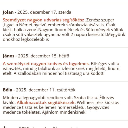
Jolan
- 2025. december 17. szerda
Személyzet nagyon udvarias segítőkész .
Zenész szuper
,figyel a Német nyelvű emberek szórakoztatására is .Csak
kicsit halk a zene .Nagyon finom ételek és Sütemények vóltak
csak a süti választék ugyan az vólt 2 napon keresztül.Megyünk
önökhöz legközelebb is
János
- 2025. december 15. hétfő
A személyzet nagyon kedves és figyelmes.
Bőséges volt a
választék, mindig találtunk az izlésünknek megfelelő, finom
ételt. A szállodában mindenhol tisztaság uralkodott.
Béla
- 2025. december 11. csütörtök
Minden a legnagyobb rendben volt. Szoba tiszta. Étkezés
kiváló.
Alkalmazottak segítőkészek.
Wellness rész kiúszós
medence tiszta és kellemes hömérsékletü. Gyógyvizes
medence tökéletes. Ajánlom mindenkinek.