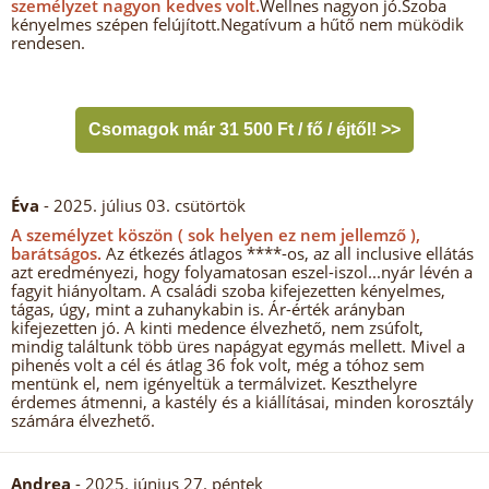
személyzet nagyon kedves volt.
Wellnes nagyon jó.Szoba
kényelmes szépen felújított.Negatívum a hűtő nem müködik
rendesen.
Csomagok már 31 500 Ft / fő / éjtől! >>
Éva
- 2025. július 03. csütörtök
A személyzet köszön ( sok helyen ez nem jellemző ),
barátságos.
Az étkezés átlagos ****-os, az all inclusive ellátás
azt eredményezi, hogy folyamatosan eszel-iszol...nyár lévén a
fagyit hiányoltam. A családi szoba kifejezetten kényelmes,
tágas, úgy, mint a zuhanykabin is. Ár-érték arányban
kifejezetten jó. A kinti medence élvezhető, nem zsúfolt,
mindig találtunk több üres napágyat egymás mellett. Mivel a
pihenés volt a cél és átlag 36 fok volt, még a tóhoz sem
mentünk el, nem igényeltük a termálvizet. Keszthelyre
érdemes átmenni, a kastély és a kiállításai, minden korosztály
számára élvezhető.
Andrea
- 2025. június 27. péntek