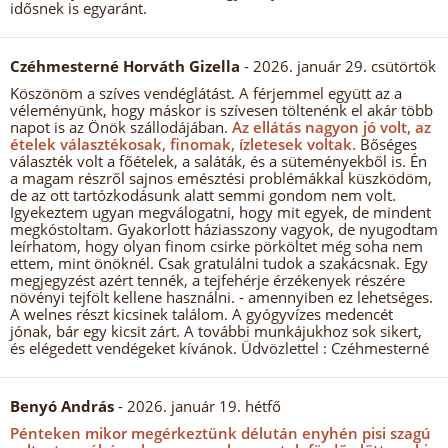
idősnek is egyaránt.
Czéhmesterné Horváth Gizella
- 2026. január 29. csütörtök
Köszönöm a szíves vendéglátást. A férjemmel együtt az a
véleményünk, hogy máskor is szívesen töltenénk el akár több
napot is az Önök szállodájában.
Az ellátás nagyon jó volt, az
ételek választékosak, finomak, ízletesek voltak.
Bőséges
választék volt a főételek, a saláták, és a süteményekből is. Én
a magam részről sajnos emésztési problémákkal küszködöm,
de az ott tartózkodásunk alatt semmi gondom nem volt.
Igyekeztem ugyan megválogatni, hogy mit egyek, de mindent
megkóstoltam. Gyakorlott háziasszony vagyok, de nyugodtam
leírhatom, hogy olyan finom csirke pörköltet még soha nem
ettem, mint önöknél. Csak gratulálni tudok a szakácsnak. Egy
megjegyzést azért tennék, a tejfehérje érzékenyek részére
növényi tejfölt kellene használni. - amennyiben ez lehetséges.
A welnes részt kicsinek találom. A gyógyvízes medencét
jónak, bár egy kicsit zárt. A további munkájukhoz sok sikert,
és elégedett vendégeket kívánok. Üdvözlettel : Czéhmesterné
Benyó András
- 2026. január 19. hétfő
Pénteken mikor megérkeztünk délután enyhén pisi szagú