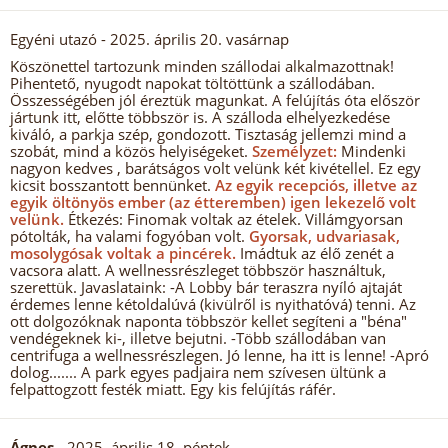
Egyéni utazó
- 2025. április 20. vasárnap
Köszönettel tartozunk minden szállodai alkalmazottnak!
Pihentető, nyugodt napokat töltöttünk a szállodában.
Összességében jól éreztük magunkat. A felújítás óta először
jártunk itt, előtte többször is. A szálloda elhelyezkedése
kiváló, a parkja szép, gondozott. Tisztaság jellemzi mind a
szobát, mind a közös helyiségeket.
Személyzet:
Mindenki
nagyon kedves , barátságos volt velünk két kivétellel. Ez egy
kicsit bosszantott bennünket.
Az egyik recepciós, illetve az
egyik öltönyös ember (az étteremben) igen lekezelő volt
velünk.
Étkezés: Finomak voltak az ételek. Villámgyorsan
pótolták, ha valami fogyóban volt.
Gyorsak, udvariasak,
mosolygósak voltak a pincérek.
Imádtuk az élő zenét a
vacsora alatt. A wellnessrészleget többször használtuk,
szerettük. Javaslataink: -A Lobby bár teraszra nyíló ajtaját
érdemes lenne kétoldalúvá (kivülről is nyithatóvá) tenni. Az
ott dolgozóknak naponta többször kellet segíteni a "béna"
vendégeknek ki-, illetve bejutni. -Több szállodában van
centrifuga a wellnessrészlegen. Jó lenne, ha itt is lenne! -Apró
dolog....... A park egyes padjaira nem szívesen ültünk a
felpattogzott festék miatt. Egy kis felújítás ráfér.
Ágnes
- 2025. április 18. péntek