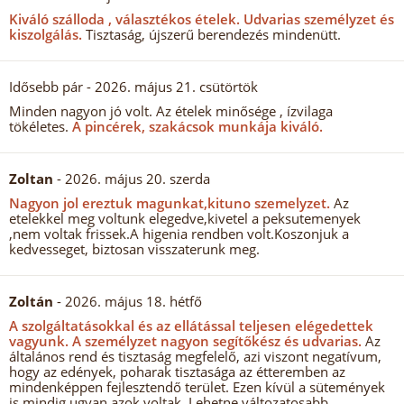
Kiváló szálloda , választékos ételek.
Udvarias személyzet és
kiszolgálás.
Tisztaság, újszerű berendezés mindenütt.
Idősebb pár
- 2026. május 21. csütörtök
Minden nagyon jó volt. Az ételek minősége , ízvilaga
tökéletes.
A pincérek, szakácsok munkája kiváló.
Zoltan
- 2026. május 20. szerda
Nagyon jol ereztuk magunkat,kituno szemelyzet.
Az
etelekkel meg voltunk elegedve,kivetel a peksutemenyek
,nem voltak frissek.A higenia rendben volt.Koszonjuk a
kedvesseget, biztosan visszaterunk meg.
Zoltán
- 2026. május 18. hétfő
A szolgáltatásokkal és az ellátással teljesen elégedettek
vagyunk.
A személyzet nagyon segítőkész és udvarias.
Az
általános rend és tisztaság megfelelő, azi viszont negatívum,
hogy az edények, poharak tisztasága az étteremben az
mindenképpen fejlesztendő terület. Ezen kívül a sütemények
is mindig ugyan azok voltak. Lehetne változatosabb.