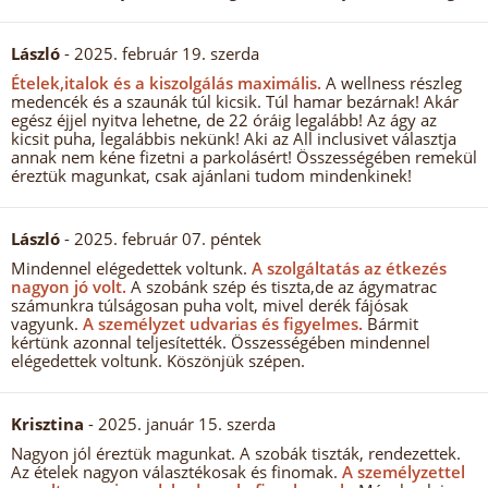
László
- 2025. február 19. szerda
Ételek,italok és a kiszolgálás maximális.
A wellness részleg
medencék és a szaunák túl kicsik. Túl hamar bezárnak! Akár
egész éjjel nyitva lehetne, de 22 óráig legalább! Az ágy az
kicsit puha, legalábbis nekünk! Aki az All inclusivet választja
annak nem kéne fizetni a parkolásért! Összességében remekül
éreztük magunkat, csak ajánlani tudom mindenkinek!
László
- 2025. február 07. péntek
Mindennel elégedettek voltunk.
A szolgáltatás az étkezés
nagyon jó volt.
A szobánk szép és tiszta,de az ágymatrac
számunkra túlságosan puha volt, mivel derék fájósak
vagyunk.
A személyzet udvarias és figyelmes.
Bármit
kértünk azonnal teljesítették. Összességében mindennel
elégedettek voltunk. Köszönjük szépen.
Krisztina
- 2025. január 15. szerda
Nagyon jól éreztük magunkat. A szobák tiszták, rendezettek.
Az ételek nagyon választékosak és finomak.
A személyzettel