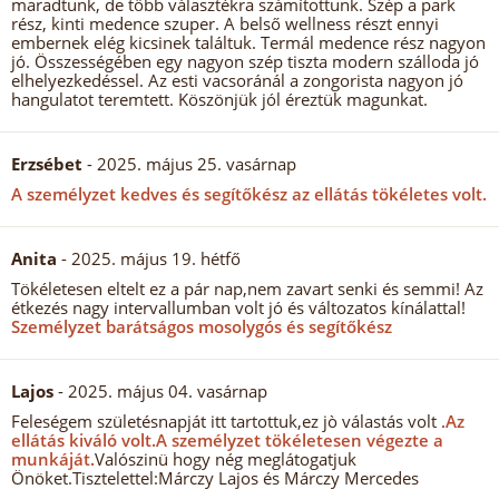
maradtunk, de több választékra számítottunk. Szép a park
rész, kinti medence szuper. A belső wellness részt ennyi
embernek elég kicsinek találtuk. Termál medence rész nagyon
jó. Összességében egy nagyon szép tiszta modern szálloda jó
elhelyezkedéssel. Az esti vacsoránál a zongorista nagyon jó
hangulatot teremtett. Köszönjük jól éreztük magunkat.
Erzsébet
- 2025. május 25. vasárnap
A személyzet kedves és segítőkész az ellátás tökéletes volt.
Anita
- 2025. május 19. hétfő
Tökéletesen eltelt ez a pár nap,nem zavart senki és semmi! Az
étkezés nagy intervallumban volt jó és változatos kínálattal!
Személyzet barátságos mosolygós és segítőkész
Lajos
- 2025. május 04. vasárnap
Feleségem születésnapját itt tartottuk,ez jò válastás volt .
Az
ellátás kiváló volt.
A személyzet tökéletesen végezte a
munkáját.
Valószinü hogy nég meglátogatjuk
Önöket.Tisztelettel:Márczy Lajos és Márczy Mercedes