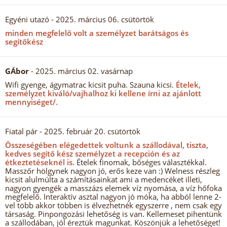
Egyéni utazó
- 2025. március 06. csütörtök
minden megfelelő volt a személyzet barátságos és
segítőkész
GÁbor
- 2025. március 02. vasárnap
Wifi gyenge, ágymatrac kicsit puha. Szauna kicsi.
Ételek,
személyzet kiváló/vajhalhoz ki kellene írni az ajánlott
mennyiséget/.
Fiatal pár
- 2025. február 20. csütörtök
Összeségében elégedettek voltunk a szállodával, tiszta,
kedves segítő kész személyzet a recepción és az
étkeztetéseknél is.
Ételek finomak, bőséges választékkal.
Masszőr hölgynek nagyon jó, erős keze van :) Welness részleg
kicsit alulmúlta a számításainkat ami a medencéket illeti,
nagyon gyengék a masszázs elemek víz nyomása, a víz hőfoka
megfelelő. Interaktív asztal nagyon jó móka, ha abból lenne 2-
vel több akkor többen is élvezhetnék egyszerre , nem csak egy
társaság. Pinpongozási lehetőség is van. Kellemeset pihentünk
a szállodában, jól éreztük magunkat. Köszönjük a lehetőséget!