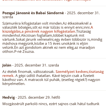
Pozsgai Jànosnè ès Babai Sàndornè
- 2025. december 31.
szerda
Szàmunkra kifogàstalan volt minden.Az ètkezèseknèl a
vàlasztèk bősèges,sőt ez màr túlzàs is ennyit enni,inni.
A
kiszolgàlàs,a pincèrek nagyon kifogàstalan.
Tisztasàg
mindenhol.Akciósan foglaltam,többet kaptunk mit
vàrtunk.Sokat jàrunk velneselni,egy èvben többször is,mindig
màshova megyünk,közbe a 15 èves unokànk is eljön
velünk.Èn azt gondolom akinek ez nem elèg,az maradjon
otthon.P-nè Zsuzsa.
Jolán
- 2025. december 31. szerda
Az ételek finomak, változatosak.
Személyzet kedves,tisztaság
remek.
A gépi üdítő ihatatlan. Kávé tejszin csak a fizetett
kávéhoz van. A matracok túl puhák, (esetleg régiek?) nagyon
kényelmetlen.
Hedvig
- 2025. december 29. hétfő
Mozgássérült parkoló nincs, ezért sajnos csak hátul tudtunk