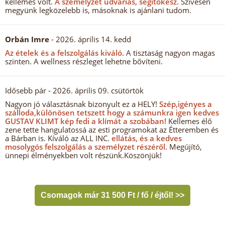
kellemes volt.
A személyzet udvarias, segítőkész.
Szívesen
megyünk legközelebb is, másoknak is ajánlani tudom.
Orbán Imre
- 2026. április 14. kedd
Az ételek és a felszolgálás kiváló.
A tisztaság nagyon magas
szinten. A wellness részleget lehetne bővíteni.
Idősebb pár
- 2026. április 09. csütörtök
Nagyon jó választásnak bizonyult ez a HELY!
Szép,igényes a
szálloda,különösen tetszett hogy a számunkra igen kedves
GUSTAV KLIMT kép fedi a klímát a szobában!
Kellemes élő
zene tette hangulatossá az esti programokat az Étteremben és
a Bárban is. Kíváló az ALL INC.
ellátás, és a kedves
mosolygós felszolgálás a személyzet részéről.
Megújító,
ünnepi élményekben volt részünk.Köszönjük!
Csomagok már 31 500 Ft / fő / éjtől! >>