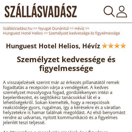
SzállásVadász.hu
>>
Nyugat Dunántúl
>>
Hévíz
>>
Hunguest Hotel Helios
>>
Személyzet kedvessége és figyelmessége
Hunguest Hotel Helios, Hévíz
Személyzet kedvessége és
figyelmessége
A visszajelzések szerint már az érkezés pillanatától remek
fogadtatás a recepción várja a vendégeket. A kedves
személyzet mosolyogva fogad, gördülékenyen intézi a
bejelentkezést, és segítőkész tanácsokkal lát el a
lehetőségekről. Sokan kiemelték, hogy a recepciósok
reakcióideje gyors, rugalmas, így a kérésekre és a váratlan
helyzetekre is hamar találnak megoldást. Az első benyomást
rendre az udvarias, nyitott kommunikáció és a figyelmes
jelenlét teszi teljessé.