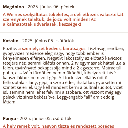
Magdolna
- 2025. június 06. péntek
A Welnes szolgáltatás tökéletes, a déli étkezés választékát
szerénynek találtuk, de jóízű volt minden!
Az
alkalmazottak udvariasak, készségek!
Katalin
- 2025. június 05. csütörtök
Pozitív:
a személyzet kedves, barátságos.
Tisztaság rendben,
gyógyvizes medence elég nagy, hogy több ember is
kényelmesen elférjen. Negatív: lakosztály az előtető kavicsos
tetejére néz, semmi kilátás onnan. 2 tv egymásnak háttal u.a a
falon, távirányító bekapcsolja mind a 2 egyszerre. Matrac túl
puha, elszívó a fürdőben nem működött, kihelyezett kávé
kapszulákhoz nem volt gép. All-inclusive ellátás üdítő
felhozatala silány, gépi, a szörp édes, ihatatlan, gyorséttermi
szintet se éri el. Úgy kell mindent kérni a pultnál (üdítőt, vizet
is), semmit nem lehet felvinni a szobára, ott viszont még egy
palack víz sincs bekészítve. Leggyengébb "all" amit eddig
láttam.
Ponya
- 2025. június 05. csütörtök
A hely remek volt, nagyon tiszta és rendezett,bőséges