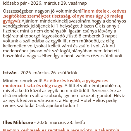
Idősebb pár
- 2026. március 29. vasárnap
Összességeben nagyon jó volt minden!
Finom ételek ,kedves
,segítőkész személyzet tisztaság,kényelmes ágy ,jó meleg
gyógyvíz.
Ajánlom mindenkinek!Javasolnám,hogy a dohányos
vendégeknek jelöljenek ki 1 helységet ,hiszen Ők is annyit
fizetnek mint a nem doháhyzók. Igazán csúnya látvány a
bejáratnal toporgó fagyoskodó ,füstölő emberek.3 napot
voltunk a szállodába az egyik lift nem működött,ez elég
kellemetlen volt,sokat kellett várni és zsúfolt volt.A kinti
medencéhez javasolnék szélfogót,hiányában nem lehetett
használni a nagy szélben.Így a benti welnes rézs zsúfolt volt.
István
- 2026. március 26. csütörtök
Minden remek volt!
Az étkezés kiváló, a gyógyvizes
medence tiszta és elég nagy.
A lifttel volt némi probléma,
mivel a kettő közül az egyik nem működött. Szerencsére az
első emeleten volt a szobánk, így nem okozott gondot. Hévíz
az egyik kedvenc városunk, a Hungest Hotel Helios pedig
remek szálloda! Csak ajánlani tudom!
Illés Miklósné
- 2026. március 23. hétfő
Nagyon kedvesek és segítőek a recepciótól a takarítóig