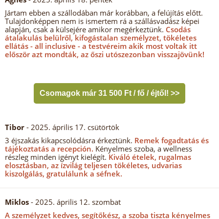
Jártam ebben a szállodában már korábban, a felújítás előtt.
Tulajdonképpen nem is ismertem rá a szállásvadász képei
alapján, csak a külsejére amikor megérkeztünk.
Csodás
átalakulás belülről, kifogástalan személyzet, tökéletes
ellátás - all inclusive - a testvéreim akik most voltak itt
először azt mondták, az őszi utószezonban visszajövünk!
Csomagok már 31 500 Ft / fő / éjtől! >>
Tibor
- 2025. április 17. csütörtök
3 éjszakás kikapcsolódásra érkeztünk.
Remek fogadtatás és
tájékoztatás a recepción.
Kényelmes szoba, a wellness
részleg minden igényt kielégít.
Kiváló ételek, rugalmas
elosztásban, az ízvilág teljesen tökéletes, udvarias
kiszolgálás, gratulálunk a séfnek.
Miklos
- 2025. április 12. szombat
A személyzet kedves, segítőkész, a szoba tiszta kényelmes