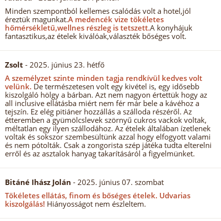
Minden szempontból kellemes csalódás volt a hotel,jól
éreztük magunkat.
A medencék vize tökéletes
hőmérsékletű,wellnes részleg is tetszett.
A konyhájuk
fantasztikus,az ételek kiválóak,választék bőséges volt.
Zsolt
- 2025. június 23. hétfő
A személyzet szinte minden tagja rendkívül kedves volt
velünk.
De természetesen volt egy kivétel is, egy idősebb
kiszolgáló hölgy a bárban. Azt nem nagyon értettük hogy az
all inclusive ellátásba miért nem fér már bele a kávéhoz a
tejszín. Ez elég pitiáner hozzállás a szálloda részéről. Az
étteremben a gyümölcslevek szörnyű cukros vackok voltak,
méltatlan egy ilyen szállodához. Az ételek általában ízetlenek
voltak és sokszor szembesültünk azzal hogy elfogyott valami
és nem pótolták. Csak a zongorista szép játéka tudta elterelni
erről és az asztalok hanyag takarításáról a figyelmünket.
Bitáné Ihász Jolán
- 2025. június 07. szombat
Tökéletes ellátás, finom és bőséges ételek.
Udvarias
kiszolgálás!
Hiányosságot nem észleltem.