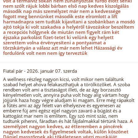
volt a termálvíz sokan nem zuhanyoztak fürdő előtt senki
nem szólt rájuk lobbi bárban első nap kedves kiszolgálás
második nap más személyzet már nem a kedvessége
fogott meg bennünket második este elromlott a lift
harmadnapra sem tudták kijavítani a szobánkban a mosdó
ajtó tokja ki volt szakadva a helyéről távozáskor beszéltem
a recepciós hölgynek de miután nem figyelt rám két
éjszaka parkolást fizet-tetet ki velünk egy helyett
szerettem volna érvényesíteni a pontyaimat a
törzskártyán a válasz azt már nem lehet Házassági év
fordulónk volt nem nem így terveztük
Fiatal pár
- 2026. január 07. szerda
A wellness részleg nagyon kicsi, volt mikor nem találtunk
szabad helyet ahova felakaszthatjuk a törölközőket. A szoba
rendben volt ami a tisztaságot illeti, de az ágy borzasztó
kényelmetlen volt, annyira puha volt hogy alig vártam hogy
jöjjünk haza hogy végre aludjam ki magam. Erre még rápakolt
a fűtés ami az ágy felett van elhelyezve és egyenesen az
emberre fúj ami egész ejjel nagyon zavaró a búgást és a
kattogást mar nem is említem. Egy szó mint száz, nem
tudtunk pihenni, fáradtan és hát fájdalmakkal tértünk haza.
A
személyzet nagyon kedves, az étteremben a pincérek
nagyon kedvesek és figyelmesek voltak, külön köszönet
Dániel masszőrnek aki tökéletesen végzi munkáját.