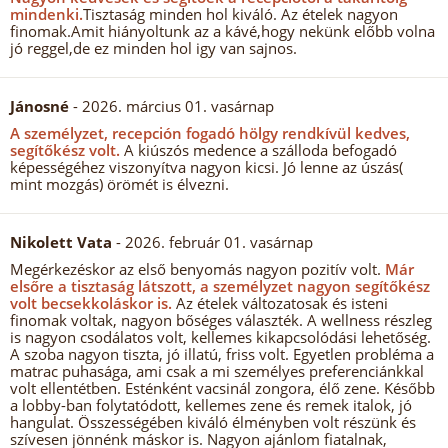
mindenki.
Tisztaság minden hol kiváló. Az ételek nagyon
finomak.Amit hiányoltunk az a kávé,hogy nekünk előbb volna
jó reggel,de ez minden hol igy van sajnos.
Jánosné
- 2026. március 01. vasárnap
A személyzet, recepción fogadó hölgy rendkívül kedves,
segítőkész volt.
A kiúszós medence a szálloda befogadó
képességéhez viszonyítva nagyon kicsi. Jó lenne az úszás(
mint mozgás) örömét is élvezni.
Nikolett Vata
- 2026. február 01. vasárnap
Megérkezéskor az első benyomás nagyon pozitív volt.
Már
elsőre a tisztaság látszott, a személyzet nagyon segítőkész
volt becsekkoláskor is.
Az ételek változatosak és isteni
finomak voltak, nagyon bőséges választék. A wellness részleg
is nagyon csodálatos volt, kellemes kikapcsolódási lehetőség.
A szoba nagyon tiszta, jó illatú, friss volt. Egyetlen probléma a
matrac puhasága, ami csak a mi személyes preferenciánkkal
volt ellentétben. Esténként vacsinál zongora, élő zene. Később
a lobby-ban folytatódott, kellemes zene és remek italok, jó
hangulat. Összességében kiváló élményben volt részünk és
szívesen jönnénk máskor is. Nagyon ajánlom fiatalnak,