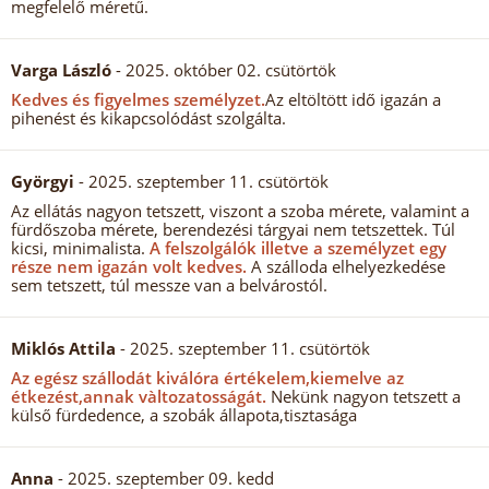
megfelelő méretű.
Varga László
- 2025. október 02. csütörtök
Kedves és figyelmes személyzet.
Az eltöltött idő igazán a
pihenést és kikapcsolódást szolgálta.
Györgyi
- 2025. szeptember 11. csütörtök
Az ellátás nagyon tetszett, viszont a szoba mérete, valamint a
fürdőszoba mérete, berendezési tárgyai nem tetszettek. Túl
kicsi, minimalista.
A felszolgálók illetve a személyzet egy
része nem igazán volt kedves.
A szálloda elhelyezkedése
sem tetszett, túl messze van a belvárostól.
Miklós Attila
- 2025. szeptember 11. csütörtök
Az egész szállodát kiválóra értékelem,kiemelve az
étkezést,annak vàltozatosságát.
Nekünk nagyon tetszett a
külső fürdedence, a szobák állapota,tisztasága
Anna
- 2025. szeptember 09. kedd