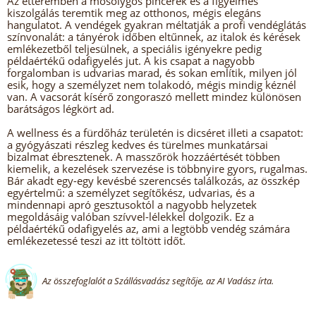
Az étteremben a mosolygós pincérek és a figyelmes
kiszolgálás teremtik meg az otthonos, mégis elegáns
hangulatot. A vendégek gyakran méltatják a profi vendéglátás
színvonalát: a tányérok időben eltűnnek, az italok és kérések
emlékezetből teljesülnek, a speciális igényekre pedig
példaértékű odafigyelés jut. A kis csapat a nagyobb
forgalomban is udvarias marad, és sokan említik, milyen jól
esik, hogy a személyzet nem tolakodó, mégis mindig kéznél
van. A vacsorát kísérő zongoraszó mellett mindez különösen
barátságos légkört ad.
A wellness és a fürdőház területén is dicséret illeti a csapatot:
a gyógyászati részleg kedves és türelmes munkatársai
bizalmat ébresztenek. A masszőrök hozzáértését többen
kiemelik, a kezelések szervezése is többnyire gyors, rugalmas.
Bár akadt egy-egy kevésbé szerencsés találkozás, az összkép
egyértelmű: a személyzet segítőkész, udvarias, és a
mindennapi apró gesztusoktól a nagyobb helyzetek
megoldásáig valóban szívvel-lélekkel dolgozik. Ez a
példaértékű odafigyelés az, ami a legtöbb vendég számára
emlékezetessé teszi az itt töltött időt.
Az összefoglalót a Szállásvadász segítője, az AI Vadász írta.