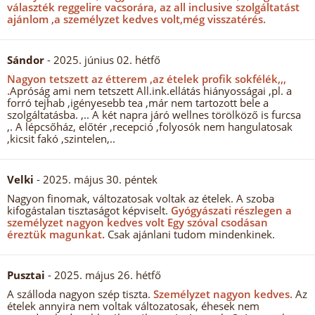
választék reggelire vacsorára, az all inclusive szolgáltatást
ajánlom ,a személyzet kedves volt,még visszatérés.
Sándor
- 2025. június 02. hétfő
Nagyon tetszett az étterem ,az ételek profik sokfélék,,,
.
Apróság ami nem tetszett All.ink.ellátás hiányosságai ,pl. a
forró tejhab ,igényesebb tea ,már nem tartozott bele a
szolgáltatásba. ,.. A két napra járó wellnes törölköző is furcsa
,. A lépcsőház, előtér ,recepció ,folyosók nem hangulatosak
,kicsit fakó ,szintelen,..
Velki
- 2025. május 30. péntek
Nagyon finomak, változatosak voltak az ételek. A szoba
kifogástalan tisztaságot képviselt.
Gyógyászati részlegen a
személyzet nagyon kedves volt Egy szóval csodásan
éreztük magunkat.
Csak ajánlani tudom mindenkinek.
Pusztai
- 2025. május 26. hétfő
A szálloda nagyon szép tiszta.
Személyzet nagyon kedves.
Az
ételek annyira nem voltak változatosak, éhesek nem