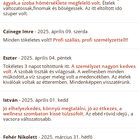
ágyak,a szoba hőmérséklete megfelelő volt.
Ételek
változatossak,finomak és bőségessek. Az itt eltöltött idö
szuper volt.
Czinege Imre
- 2025. április 09. szerda
Minden tökéletes volt!!
Profi szállás, profi személyzettel!
!!
Eszter
- 2025. április 04. péntek
Tökéletes 3 napot töltöttünk itt.
A személyzet nagyon kedves
volt.
A szobák tiszták és világosak. A wellnesben minden
működött,a víz szuper meleg volt a medencékben. Az ételek
kiválóak voltak az étteremben. Mindenképpen visszatérünk.
István
- 2025. április 01. kedd
Jó elhelyezkedés, könnyű megtalálni, jó az étkezés, a
wellnesz szombaton kissé túlzsúfolt.
Az ebéd rövid idejű , a
vacsora változatosabb.
Fehér Nikolett
- 2025. március 31. hétfő