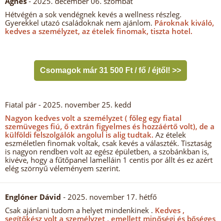
Ágnes
- 2025. december 06. szombat
Hétvégén a sok vendégnek kevés a wellness részleg.
Gyerekkel utazó családoknak nem ajánlom.
Pároknak kiváló,
kedves a személyzet, az ételek finomak, tiszta hotel.
Csomagok már 31 500 Ft / fő / éjtől! >>
Fiatal pár
- 2025. november 25. kedd
Nagyon kedves volt a személyzet ( főleg egy fiatal
szemüveges fiú, ő extrán figyelmes és hozzáértő volt), de a
külföldi felszolgálók angolul is alig tudtak.
Az ételek
eszméletlen finomak voltak, csak kevés a választék. Tisztaság
is nagyon rendben volt az egész épületben, a szobánkban is,
kivéve, hogy a fűtőpanel lamelláin 1 centis por állt és ez azért
elég szörnyű véleményem szerint.
Englóner Dávid
- 2025. november 17. hétfő
Csak ajánlani tudom a helyet mindenkinek .
Kedves ,
segítőkész volt a személyzet , emellett minőségi és bőséges