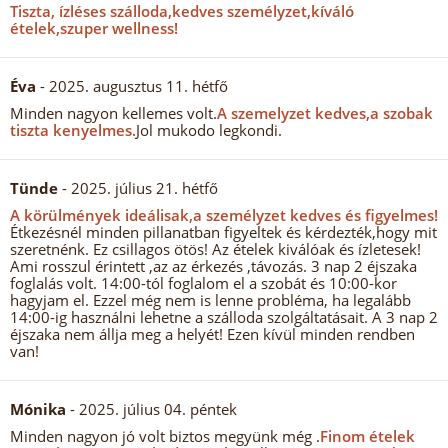
Tiszta, ízléses szálloda,kedves személyzet,kíváló
ételek,szuper wellness!
Éva
- 2025. augusztus 11. hétfő
Minden nagyon kellemes volt.
A szemelyzet kedves,a szobak
tiszta kenyelmes.
Jol mukodo legkondi.
Tünde
- 2025. július 21. hétfő
A körülmények ideálisak,a személyzet kedves és figyelmes!
Étkezésnél minden pillanatban figyeltek és kérdezték,hogy mit
szeretnénk. Ez csillagos ötös! Az ételek kiválóak és ízletesek!
Ami rosszul érintett ,az az érkezés ,távozás. 3 nap 2 éjszaka
foglalás volt. 14:00-tól foglalom el a szobát és 10:00-kor
hagyjam el. Ezzel még nem is lenne probléma, ha legalább
14:00-ig használni lehetne a szálloda szolgáltatásait. A 3 nap 2
éjszaka nem állja meg a helyét! Ezen kívül minden rendben
van!
Mónika
- 2025. július 04. péntek
Minden nagyon jó volt biztos megyünk még .
Finom ételek