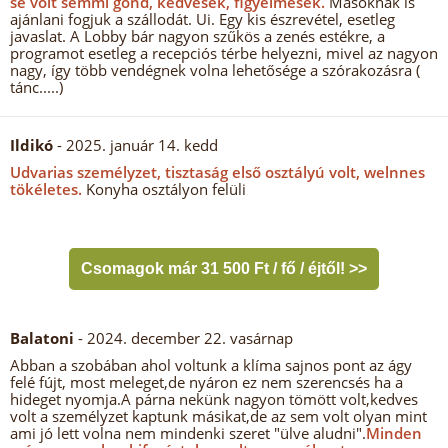
se volt semmi gond, kedvesek, figyelmesek.
Másoknak is
ajánlani fogjuk a szállodát. Ui. Egy kis észrevétel, esetleg
javaslat. A Lobby bár nagyon szűkös a zenés estékre, a
programot esetleg a recepciós térbe helyezni, mivel az nagyon
nagy, így több vendégnek volna lehetősége a szórakozásra (
tánc.....)
Ildikó
- 2025. január 14. kedd
Udvarias személyzet, tisztaság első osztályú volt, welnnes
tökéletes.
Konyha osztályon felüli
Csomagok már 31 500 Ft / fő / éjtől! >>
Balatoni
- 2024. december 22. vasárnap
Abban a szobában ahol voltunk a klíma sajnos pont az ágy
felé fújt, most meleget,de nyáron ez nem szerencsés ha a
hideget nyomja.A párna nekünk nagyon tömött volt,kedves
volt a személyzet kaptunk másikat,de az sem volt olyan mint
ami jó lett volna nem mindenki szeret "ülve aludni".
Minden