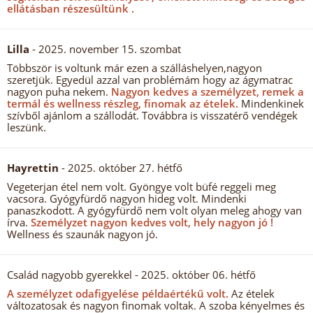
ellátásban részesültünk .
Lilla
- 2025. november 15. szombat
Többször is voltunk már ezen a szálláshelyen,nagyon
szeretjük. Egyedül azzal van problémám hogy az ágymatrac
nagyon puha nekem.
Nagyon kedves a személyzet, remek a
termál és wellness részleg, finomak az ételek.
Mindenkinek
szívből ajánlom a szállodát. Továbbra is visszatérő vendégek
leszünk.
Hayrettin
- 2025. október 27. hétfő
Vegeterjan étel nem volt. Gyöngye volt büfé reggeli meg
vacsora. Gyógyfürdő nagyon hideg volt. Mindenki
panaszkodott. A gyógyfürdő nem volt olyan meleg ahogy van
írva.
Személyzet nagyon kedves volt, hely nagyon jó !
Wellness és szaunák nagyon jó.
Család nagyobb gyerekkel
- 2025. október 06. hétfő
A személyzet odafigyelése példaértékű volt.
Az ételek
változatosak és nagyon finomak voltak. A szoba kényelmes és