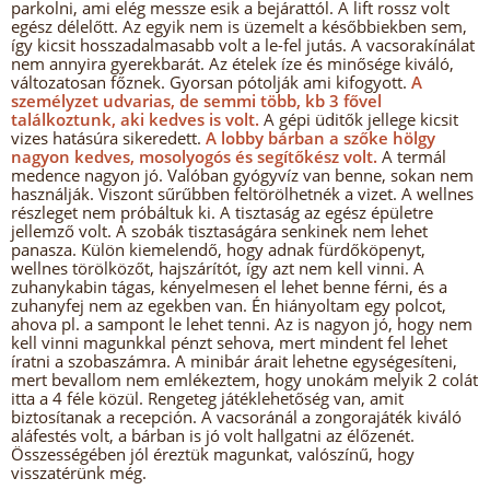
parkolni, ami elég messze esik a bejárattól. A lift rossz volt
egész délelőtt. Az egyik nem is üzemelt a későbbiekben sem,
így kicsit hosszadalmasabb volt a le-fel jutás. A vacsorakínálat
nem annyira gyerekbarát. Az ételek íze és minősége kiváló,
változatosan főznek. Gyorsan pótolják ami kifogyott.
A
személyzet udvarias, de semmi több, kb 3 fővel
találkoztunk, aki kedves is volt.
A gépi üditők jellege kicsit
vizes hatásúra sikeredett.
A lobby bárban a szőke hölgy
nagyon kedves, mosolyogós és segítőkész volt.
A termál
medence nagyon jó. Valóban gyógyvíz van benne, sokan nem
használják. Viszont sűrűbben feltörölhetnék a vizet. A wellnes
részleget nem próbáltuk ki. A tisztaság az egész épületre
jellemző volt. A szobák tisztaságára senkinek nem lehet
panasza. Külön kiemelendő, hogy adnak fürdőköpenyt,
wellnes törölközőt, hajszárítót, így azt nem kell vinni. A
zuhanykabin tágas, kényelmesen el lehet benne férni, és a
zuhanyfej nem az egekben van. Én hiányoltam egy polcot,
ahova pl. a sampont le lehet tenni. Az is nagyon jó, hogy nem
kell vinni magunkkal pénzt sehova, mert mindent fel lehet
íratni a szobaszámra. A minibár árait lehetne egységesíteni,
mert bevallom nem emlékeztem, hogy unokám melyik 2 colát
itta a 4 féle közül. Rengeteg játéklehetőség van, amit
biztosítanak a recepción. A vacsoránál a zongorajáték kiváló
aláfestés volt, a bárban is jó volt hallgatni az élőzenét.
Összességében jól éreztük magunkat, valószínű, hogy
visszatérünk még.