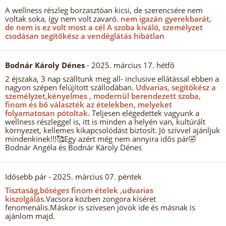
A wellness részleg borzasztóan kicsi, de szerencsére nem
voltak soka, így nem volt zavaró.
nem igazán gyerekbarát,
de nem is ez volt most a cél A szoba kiváló, személyzet
csodásan segítőkész a vendéglátás hibátlan
Bodnár Károly Dénes
- 2025. március 17. hétfő
2 éjszaka, 3 nap szálltunk meg all- inclusive ellátással ebben a
nagyon szépen felújított szállodában.
Udvarias, segítőkész a
személyzet,kényelmes , modernül berendezett szoba,
finom és bő választék az ételekben, melyeket
folyamatosan pótoltak.
Teljesen elégedettek vagyunk a
wellness részleggel is, itt is minden a helyén van, kultúrált
környezet, kellemes kikapcsolódást biztosít. Jó szívvel ajánljuk
mindenkinek!!!🥰Egy azért még nem annyira idős pár🤣
Bodnár Angéla és Bodnár Károly Dénes
Idősebb pár
- 2025. március 07. péntek
Tisztaság,bőséges finom ételek ,udvarias
kiszolgálás.
Vacsora közben zongora kíséret
fenomenális.Máskor is szívesen jövök ide és másnak is
ajánlom majd.