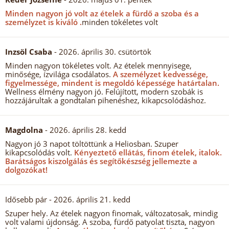
Minden nagyon jó volt az ételek a fürdő a szoba és a
személyzet is kiváló .
minden tökéletes volt
Inzsöl Csaba
- 2026. április 30. csütörtök
Minden nagyon tökéletes volt. Az ételek mennyisege,
minősége, ízvilága csodálatos.
A személyzet kedvessége,
figyelmessége, mindent is megoldó képessége határtalan.
Wellness élmény nagyon jó. Felújított, modern szobák is
hozzájárultak a gondtalan pihenéshez, kikapcsolódáshoz.
Magdolna
- 2026. április 28. kedd
Nagyon jó 3 napot töltöttünk a Heliosban. Szuper
kikapcsolódás volt.
Kényeztető ellátás, finom ételek, italok.
Barátságos kiszolgálás és segítőkészség jellemezte a
dolgozókat!
Idősebb pár
- 2026. április 21. kedd
Szuper hely. Az ételek nagyon finomak, változatosak, mindig
volt valami újdonság. A szoba, fürdő patyolat tiszta, nagyon