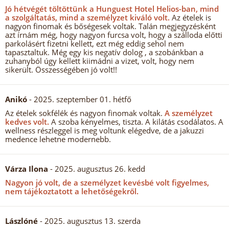
Jó hétvégét töltöttünk a Hunguest Hotel Helios-ban, mind
a szolgáltatás, mind a személyzet kiváló volt.
Az ételek is
nagyon finomak és bőségesek voltak. Talán megjegyzésként
azt írnám még, hogy nagyon furcsa volt, hogy a szálloda előtti
parkolásért fizetni kellett, ezt még eddig sehol nem
tapasztaltuk. Még egy kis negatív dolog , a szobánkban a
zuhanyból úgy kellett kiimádni a vizet, volt, hogy nem
sikerült. Összességében jó volt!!
Anikó
- 2025. szeptember 01. hétfő
Az ételek sokfélék és nagyon finomak voltak.
A személyzet
kedves volt.
A szoba kényelmes, tiszta. A kilátás csodálatos. A
wellness részleggel is meg voltunk elégedve, de a jakuzzi
medence lehetne modernebb.
Várza Ilona
- 2025. augusztus 26. kedd
Nagyon jó volt, de a személyzet kevésbé volt figyelmes,
nem tájékoztatott a lehetőségekről.
Lászlóné
- 2025. augusztus 13. szerda