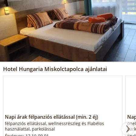
Hotel Hungaria Miskolctapolca ajánlatai
Napi árak félpanziós ellátással (min. 2 éj)
Napi
félpanziós ellátással, wellnessrészleg és Flabélos
önel
használattal, parkolással
park
Érvényes: 12.10-09.01.
Érvé