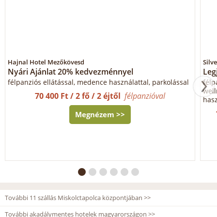
Hajnal Hotel Mezőkövesd
Silv
Nyári Ajánlat 20% kedvezménnyel
Leg
félpanziós ellátással, medence használattal, parkolással
félp
wel
70 400 Ft / 2 fő / 2 éjtől
félpanzióval
hasz
Megnézem >>
További 11 szállás Miskolctapolca központjában >>
További akadálymentes hotelek magyarországon >>