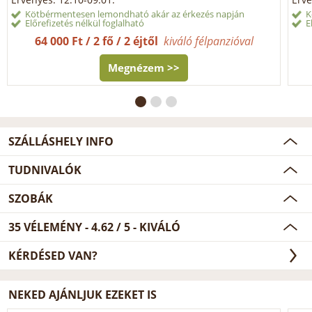
Kötbérmentesen lemondható akár az érkezés napján
K
Előrefizetés nélkül foglalható
E
64 000 Ft / 2 fő / 2 éjtől
kiváló félpanzióval
Megnézem >>
SZÁLLÁSHELY INFO
TUDNIVALÓK
SZOBÁK
35
VÉLEMÉNY -
4.62
/
5
- KIVÁLÓ
KÉRDÉSED VAN?
NEKED AJÁNLJUK EZEKET IS