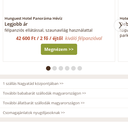
Hunguest Hotel Panoráma Hévíz
Hote
Legjobb ár
Deb
félpanziós ellátással, szaunavilág használattal
félp
park
42 600 Ft / 2 fő / éjtől
kiváló félpanzióval
Megnézem >>
1 szállás Nagyatád központjában >>
További bababarát szállodák magyarországon >>
További állatbarát szállodák magyarországon >>
Csomagajánlatok nyugdíjasoknak >>