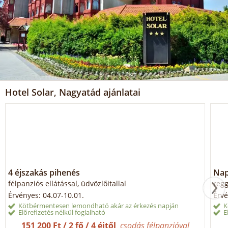
Hotel Solar, Nagyatád ajánlatai
4 éjszakás pihenés
Napi
félpanziós ellátással, üdvözlőitallal
regg
Érvényes: 04.07-10.01.
Érvé
Kötbérmentesen lemondható akár az érkezés napján
K
Előrefizetés nélkül foglalható
E
151 200 Ft / 2 fő / 4 éjtől
csodás félpanzióval