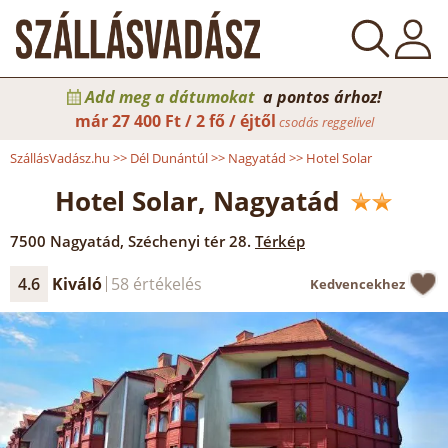
Add meg a dátumokat
a pontos árhoz!
már
27 400 Ft / 2 fő / éjtől
csodás reggelivel
SzállásVadász.hu
>>
Dél Dunántúl
>>
Nagyatád
>>
Hotel Solar
Hotel Solar, Nagyatád
7500
Nagyatád
,
Széchenyi tér 28.
Térkép
4.6
Kiváló
58 értékelés
Kedvencekhez