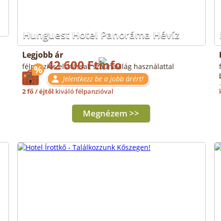
Hunguest Hotel Panoráma Hévíz
Legjobb ár
42 600 Ft
félpanziós ellátással, szaunavilág használattal
Jelentkezz be a jobb árért!
2 fő / éjtől
kiváló félpanzióval
Megnézem >>