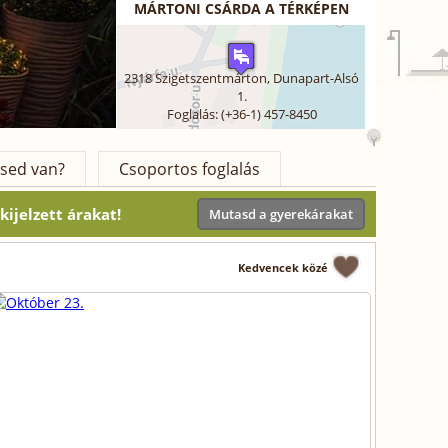
MÁRTONI CSÁRDA A TÉRKÉPEN
2318
Szigetszentmárton
,
Dunapart-Alsó
1.
Foglalás: (+36-1) 457-8450
sed van?
Csoportos foglalás
ijelzett árakat!
Mutasd a gyerekárakat
Kedvencek közé