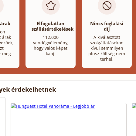
 árak
Elfogulatlan
Nincs foglalási
szállásértékelések
díj
lon
t árak
112.000
A kiválasztott
ezőek,
vendégvélemény,
szolgáltatásokon
zt
hogy valós képet
kívül semmilyen
z meg.
kapj.
plusz költség nem
terhel.
lyek érdekelhetnek