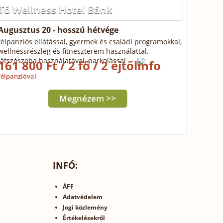
Tó Wellness Hotel Bánk
Augusztus 20 - hosszú hétvége
félpanziós ellátással, gyermek és családi programokkal,
wellnessrészleg és fitneszterem használattal,
játszószoba használatával, parkolással
161 800 Ft / 2 fő / 2 éjtől
félpanzióval
Megnézem >>
INFÓ:
ÁFF
Adatvédelem
Jogi közlemény
Értékelésekről