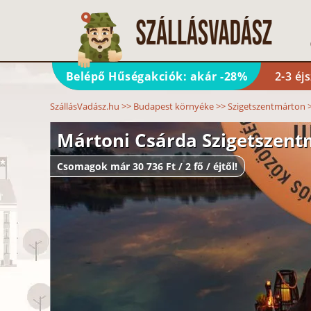
Belépő Hűségakciók: akár -28%
2-3 éj
SzállásVadász.hu
>>
Budapest környéke
>>
Szigetszentmárton
Mártoni Csárda Szigetszen
Csomagok már 30 736 Ft / 2 fő / éjtől!