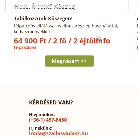
Hotel Írottkő Kôszeg
Találkozzunk Kőszegen!
félpanziós ellátással, wellnessrészleg használattal,
kedvezményekkel
64 900 Ft / 2 fő / 2 éjtől
félpanzióval
Megnézem >>
KÉRDÉSED VAN?
Hívj minket:
(+36-1) 457-8450
Írj nekünk:
iroda@szallasvadasz.hu