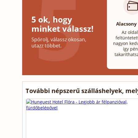
5 ok, hogy
Alacsony
minket válassz!
Az olda
feltüntetet
Spórolj, válassz okosan,
nagyon kedv
utazz többet.
így pén
takaríthats
További népszerű szálláshelyek, me