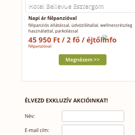
Hotel Bellevue Esztergom
Napi ár félpanzióval
félpanziós ellátással, üdvözlőitallal, wellnessrészleg
használattal, parkolással
45 950 Ft / 2 fő / éjtől
félpanzióval
Megnézem >>
ÉLVEZD EXKLUZÍV AKCIÓINKAT!
Név:
E-mail cím: