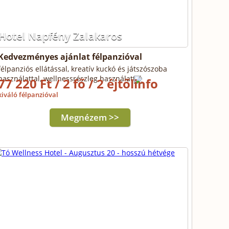
Hotel Napfény Zalakaros
Kedvezményes ajánlat félpanzióval
félpanziós ellátással, kreatív kuckó és játszószoba
használattal, wellnessrészleg használattal
77 220 Ft / 2 fő / 2 éjtől
kiváló félpanzióval
Megnézem >>