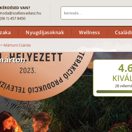
KÉRDÉSED VAN?
iroda@szallasvadasz.hu
(06 1) 457 8450
szaka
Nyugdíjasoknak
Wellness
Család
>>
Mártoni Csárda
tmárton
4.
KIVÁ
28
vélem