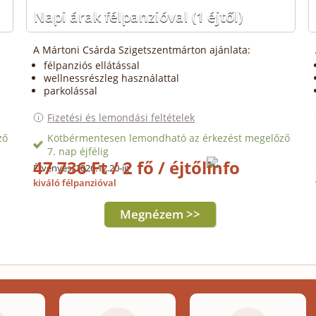
Napi árak félpanzióval
(1 éjtől)
A Mártoni Csárda Szigetszentmárton ajánlata:
félpanziós ellátással
wellnessrészleg használattal
parkolással
Fizetési és lemondási feltételek
ző
Kötbérmentesen lemondható az érkezést megelőző
7. nap éjfélig
47 736 Ft / 2 fő / éjtől
Érvényes: 2026.12.20-ig
kiváló félpanzióval
Megnézem >>