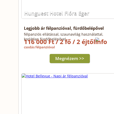
Hunguest Hotel Flóra Eger
Legjobb ár félpanzióval, fürdőbelépővel
félpanziós ellátással, szaunavilág használattal,
korlátlan fürdőbelépővel
116 000 Ft / 2 fő / 2 éjtől
csodás félpanzióval
Megnézem >>