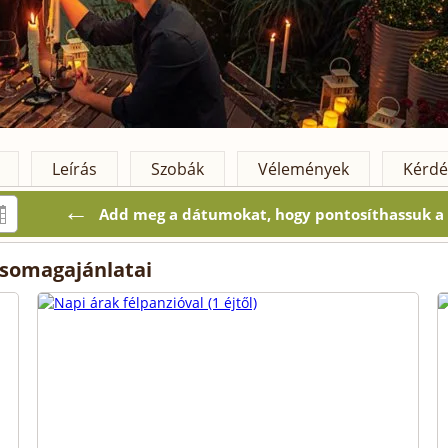
Leírás
Szobák
Vélemények
Kérdé
←
Add meg a dátumokat, hogy pontosíthassuk a k
csomagajánlatai