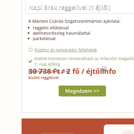
Napi árak reggelivel
(1 éjtől)
A Mártoni Csárda Szigetszentmárton ajánlata:
reggelis ellátással
wellnessrészleg használattal
parkolással
Fizetési és lemondási feltételek
Kötbérmentesen lemondható az érkezést megelő
7. nap éjfélig
30 736 Ft / 2 fő / éjtől
Érvényes: 2026.12.20-ig
kiváló reggelivel
Megnézem >>