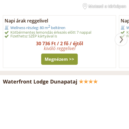
Mutasd a térképen
Napi árak reggelivel
Nap
2
Wellness részleg: 80 m
beltéren
W
Kötbérmentes lemondás érkezés előtt 7 nappal
K
Fizethetsz SZÉP kártyával is
F
30 736 Ft / 2 fő / éjtől
kiváló reggelivel
Megnézem >>
Waterfront Lodge Dunapataj