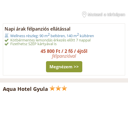
Mutasd a térképen
Napi árak félpanziós ellátással
2
2
Wellness részleg: 90 m
beltéren, 140 m
kültéren
Kötbérmentes lemondás érkezés előtt 7 nappal
Fizethetsz SZÉP kártyával is
45 800 Ft / 2 fő / éjtől
félpanzióval
Megnézem >>
Aqua Hotel Gyula