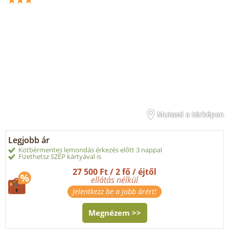
Mutasd a térképen
Legjobb ár
Kötbérmentes lemondás érkezés előtt 3 nappal
Fizethetsz SZÉP kártyával is
27 500 Ft / 2 fő / éjtől
ellátás nélkül
Jelentkezz be a jobb árért!
Megnézem >>