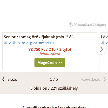
Mutasd a térképen
Senior csomag örökifjaknak (min. 2 éj)
Löv
2
Wellness részleg: 200 m
beltéren
W
78 750 Ft / 2 fő / 2 éjtől
félpanzióval
Megnézem >>
Előző
5 / 5
Következő
5 oldalon / 221 szálláshely
Nyugdíjasoknak városok szerint: