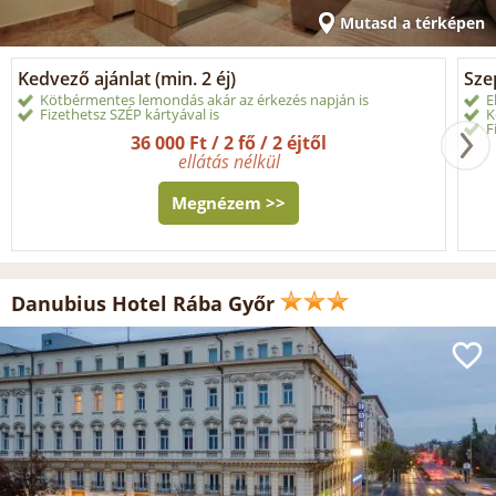
Mutasd a térképen
Kedvező ajánlat (min. 2 éj)
Sze
Kötbérmentes lemondás akár az érkezés napján is
E
Fizethetsz SZÉP kártyával is
K
F
36 000 Ft / 2 fő / 2 éjtől
ellátás nélkül
Megnézem >>
Danubius Hotel Rába Győr