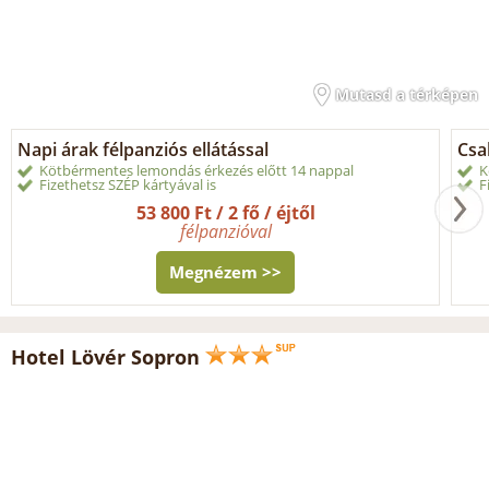
Mutasd a térképen
Napi árak félpanziós ellátással
Csal
Kötbérmentes lemondás érkezés előtt 14 nappal
K
Fizethetsz SZÉP kártyával is
F
53 800 Ft / 2 fő / éjtől
félpanzióval
Megnézem >>
Hotel Lövér Sopron