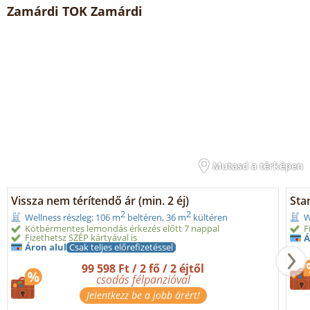
Zamárdi TOK Zamárdi
Mutasd a térképen
Vissza nem térítendő ár (min. 2 éj)
Sta
2
2
Wellness részleg: 106 m
beltéren, 36 m
kültéren
W
Kötbérmentes lemondás érkezés előtt 7 nappal
F
Fizethetsz SZÉP kártyával is
Á
Áron alul
Csak teljes előrefizetéssel
99 598 Ft / 2 fő / 2 éjtől
csodás félpanzióval
Jelentkezz be a jobb árért!