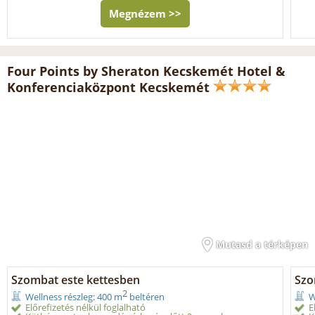
Megnézem >>
Four Points by Sheraton Kecskemét Hotel &
Konferenciaközpont Kecskemét
Mutasd a térképen
Szombat este kettesben
Szo
2
Wellness részleg: 400 m
beltéren
W
Előrefizetés nélkül foglalható
E