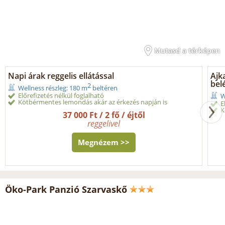
Mutasd a térképen
Napi árak reggelis ellátással
Ajk
belé
2
Wellness részleg: 180 m
beltéren
Előrefizetés nélkül foglalható
W
Kötbérmentes lemondás akár az érkezés napján is
E
K
37 000 Ft / 2 fő / éjtől
reggelivel
Megnézem >>
Öko-Park Panzió Szarvaskő