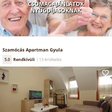
CSOMAGAJÁNLATOK
NYUGDÍJASOKNAK
Szamócás Apartman Gyula
5.0
Rendkívüli
13 értékelés