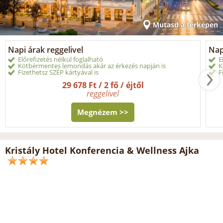
Mutasd a térképen
Napi árak reggelivel
Nap
Előrefizetés nélkül foglalható
E
Kötbérmentes lemondás akár az érkezés napján is
K
Fizethetsz SZÉP kártyával is
F
29 678 Ft / 2 fő / éjtől
reggelivel
Megnézem >>
Kristály Hotel Konferencia & Wellness Ajka