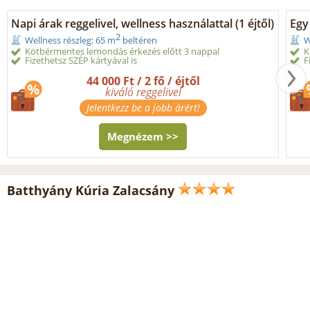
Napi árak reggelivel, wellness használattal (1 éjtől)
Egy
2
Wellness részleg: 65 m
beltéren
W
Kötbérmentes lemondás érkezés előtt 3 nappal
K
Fizethetsz SZÉP kártyával is
F
44 000 Ft / 2 fő / éjtől
kiváló reggelivel
Jelentkezz be a jobb árért!
Megnézem >>
Batthyány Kúria Zalacsány