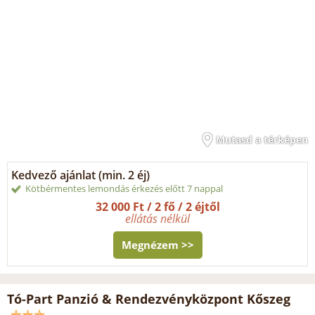
Mutasd a térképen
Kedvező ajánlat (min. 2 éj)
Kötbérmentes lemondás érkezés előtt 7 nappal
32 000 Ft / 2 fő / 2 éjtől
ellátás nélkül
Megnézem >>
Tó-Part Panzió & Rendezvényközpont Kőszeg