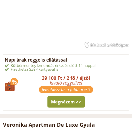
Mutasd a térképen
Napi árak reggelis ellátással
Kötbérmentes lemondás érkezés előtt 14 nappal
Fizethetsz SZÉP kártyával is
39 100 Ft / 2 fő / éjtől
kiváló reggelivel
Jelentkezz be a jobb árért!
Megnézem >>
Veronika Apartman De Luxe Gyula