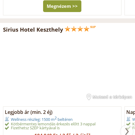
Megnézem >>
Sirius Hotel Keszthely
Mutasd a térképen
Legjobb ár (min. 2 éj)
Nap
2
Wellness részleg: 1500 m
beltéren
W
Kötbérmentes lemondás érkezés előtt 3 nappal
K
Fizethetsz SZÉP kártyával is
F