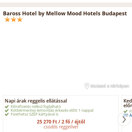
Baross Hotel by Mellow Mood Hotels Budapest
Mutasd a térképen
Napi árak reggelis ellátással
Ked
elő
Előrefizetés nélkül foglalható
Kötbérmentes lemondás érkezés előtt 1 nappal
F
Fizethetsz SZÉP kártyával is
Á
25 270 Ft / 2 fő / éjtől
csodás reggelivel