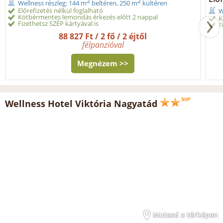
2
2
Wellness részleg: 144 m
beltéren, 250 m
kültéren
Előrefizetés nélkül foglalható
W
Kötbérmentes lemondás érkezés előtt 2 nappal
K
Fizethetsz SZÉP kártyával is
F
88 827 Ft / 2 fő / 2 éjtől
félpanzióval
Megnézem >>
Wellness Hotel Viktória Nagyatád
Mutasd a térképen