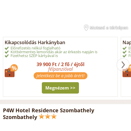
Mutasd a térképen
Kikapcsolódás Harkányban
Nap
Előrefizetés nélkül foglalható
E
Kötbérmentes lemondás akár az érkezés napján is
K
Fizethetsz SZÉP kártyával is
F
39 900 Ft / 2 fő / éjtől
félpanzióval
Jelentkezz be a jobb árért!
Megnézem >>
P4W Hotel Residence Szombathely
Szombathely