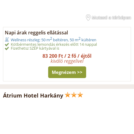
Mutasd a térképen
Napi árak reggelis ellátással
2
2
Wellness részleg: 50 m
beltéren, 50 m
kültéren
Kötbérmentes lemondás érkezés előtt 14 nappal
Fizethetsz SZÉP kártyával is
83 200 Ft / 2 fő / éjtől
kiváló reggelivel
Megnézem >>
Átrium Hotel Harkány