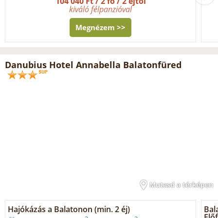
104 040 Ft / 2 fő / 2 éjtől
kiváló félpanzióval
Megnézem >>
Danubius Hotel Annabella Balatonfüred
Mutasd a térképen
Hajókázás a Balatonon (min. 2 éj)
Bal
Előf