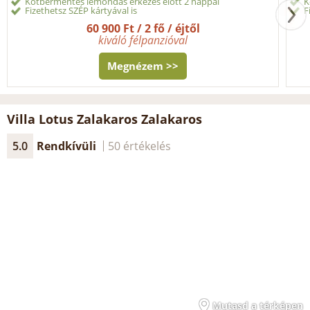
Kötbérmentes lemondás érkezés előtt 2 nappal
K
Fizethetsz SZÉP kártyával is
F
60 900 Ft / 2 fő / éjtől
kiváló félpanzióval
Megnézem >>
Villa Lotus Zalakaros Zalakaros
5.0
Rendkívüli
50 értékelés
Mutasd a térképen