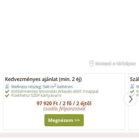
Mutasd a térképen
Kedvezményes ajánlat (min. 2 éj)
Szá
2
Wellness részleg: 546 m
beltéren
W
Kötbérmentes lemondás érkezés előtt 3 nappal
K
Fizethetsz SZÉP kártyával is
F
97 920 Ft / 2 fő / 2 éjtől
csodás félpanzióval
Megnézem >>