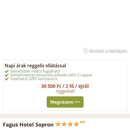
Mutasd a térképen
Napi árak reggelis ellátással
Előrefizetés nélkül foglalható
Kötbérmentes lemondás érkezés előtt 2 nappal
Fizethetsz SZÉP kártyával is
30 500 Ft / 2 fő / éjtől
reggelivel
Megnézem >>
Fagus Hotel Sopron