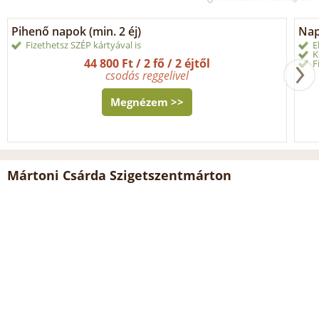
Pihenő napok (min. 2 éj)
Napi
Fizethetsz SZÉP kártyával is
E
K
44 800 Ft / 2 fő / 2 éjtől
F
csodás reggelivel
Megnézem >>
Mártoni Csárda Szigetszentmárton