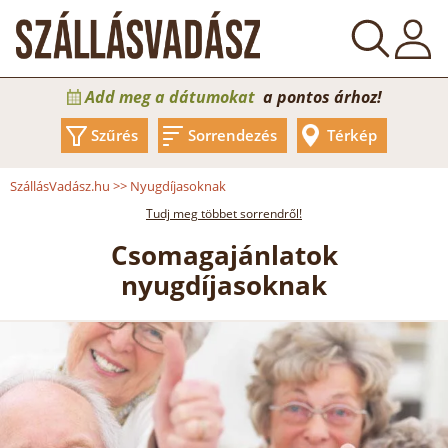
Add meg a dátumokat
a pontos árhoz!
Szűrés
Sorrendezés
Térkép
SzállásVadász.hu
>>
Nyugdíjasoknak
Tudj meg többet sorrendről!
Csomagajánlatok
nyugdíjasoknak