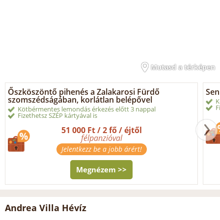
Mutasd a térképen
Őszköszöntő pihenés a Zalakarosi Fürdő
Sen
szomszédságában, korlátlan belépővel
K
F
Kötbérmentes lemondás érkezés előtt 3 nappal
Fizethetsz SZÉP kártyával is
51 000 Ft / 2 fő / éjtől
félpanzióval
Jelentkezz be a jobb árért!
Megnézem >>
Andrea Villa Hévíz