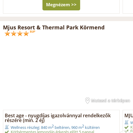
Megnézem >>
Mjus Resort & Thermal Park Körmend
Mutasd a térképen
Best age - nyugdíjas igazolvánnyal rendelkezők
MJU
részére (min. 2 éj)
W
2
2
K
Wellness részleg: 840 m
beltéren, 960 m
kültéren
F
Kötbérmentes lemondás érkezés előtt 5 nappal