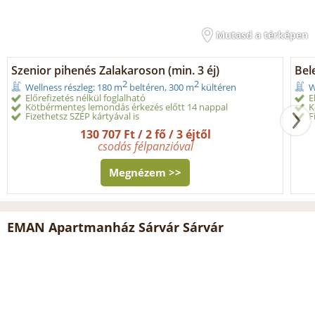
Mutasd a térképen
Szenior pihenés Zalakaroson (min. 3 éj)
Bele
2
2
Wellness részleg: 180 m
beltéren, 300 m
kültéren
W
Előrefizetés nélkül foglalható
E
Kötbérmentes lemondás érkezés előtt 14 nappal
K
Fizethetsz SZÉP kártyával is
F
130 707 Ft / 2 fő / 3 éjtől
csodás félpanzióval
Megnézem >>
EMAN Apartmanház Sárvár Sárvár