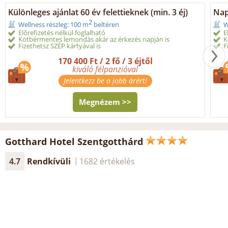
Különleges ajánlat 60 év felettieknek (min. 3 éj)
Nap
2
Wellness részleg: 100 m
beltéren
W
Előrefizetés nélkül foglalható
E
Kötbérmentes lemondás akár az érkezés napján is
K
Fizethetsz SZÉP kártyával is
F
170 400 Ft / 2 fő / 3 éjtől
kiváló félpanzióval
Jelentkezz be a jobb árért!
Megnézem >>
Gotthard Hotel Szentgotthárd
4.7
Rendkívüli
1682 értékelés