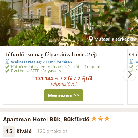
Mutasd a térképen
Tófürdő csomag félpanzióval (min. 2 éj)
Öt é
2
Wellness részleg: 200 m
beltéren
W
Kötbérmentes lemondás érkezés előtt 14 nappal
K
Fizethetsz SZÉP kártyával is
F
131 144 Ft / 2 fő / 2 éjtől
félpanzióval
Megnézem >>
Apartman Hotel Bük, Bükfürdő
4.5
Kiváló
120 értékelés