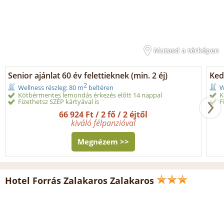
Mutasd a térképen
Senior ajánlat 60 év felettieknek (min. 2 éj)
Ked
2
Wellness részleg: 80 m
beltéren
W
Kötbérmentes lemondás érkezés előtt 14 nappal
K
Fizethetsz SZÉP kártyával is
F
66 924 Ft / 2 fő / 2 éjtől
kiváló félpanzióval
Megnézem >>
Hotel Forrás Zalakaros Zalakaros