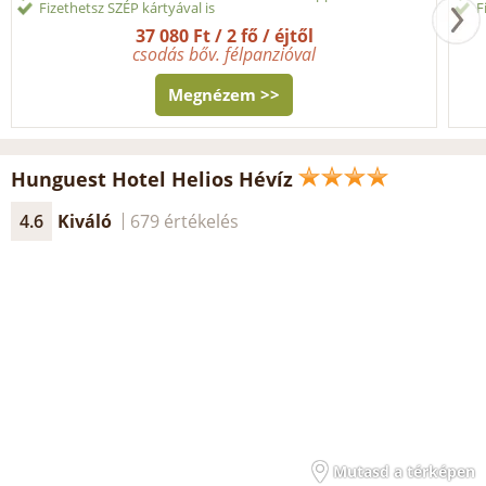
Fizethetsz SZÉP kártyával is
F
37 080 Ft / 2 fő / éjtől
csodás bőv. félpanzióval
Megnézem >>
Hunguest Hotel Helios Hévíz
4.6
Kiváló
679 értékelés
Mutasd a térképen