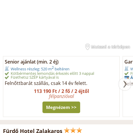
Mutasd a térképen
Senior ajánlat (min. 2 éj)
Gara
2
Wellness részleg: 520 m
beltéren
W
Kötbérmentes lemondás érkezés előtt 3 nappal
F
Fizethetsz SZÉP kártyával is
Á
Felnőttbarát szállás, csak 14 év felett.
Feln
113 190 Ft / 2 fő / 2 éjtől
félpanzióval
Megnézem >>
Fürdő Hotel Zalakaros