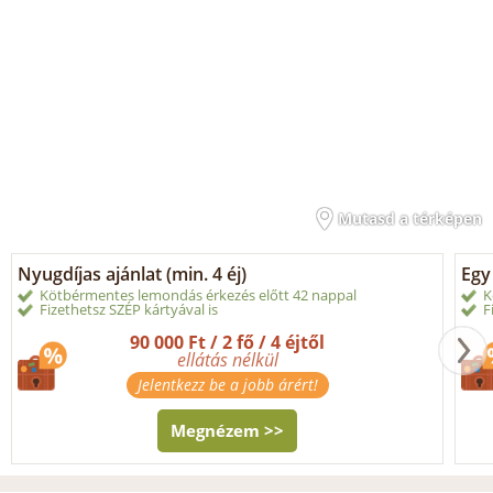
Mutasd a térképen
Nyugdíjas ajánlat (min. 4 éj)
Egy
Kötbérmentes lemondás érkezés előtt 42 nappal
K
Fizethetsz SZÉP kártyával is
F
90 000 Ft / 2 fő / 4 éjtől
ellátás nélkül
Jelentkezz be a jobb árért!
Megnézem >>