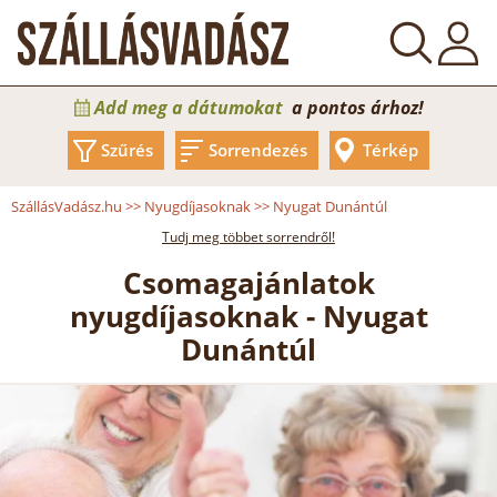
Add meg a dátumokat
a pontos árhoz!
Szűrés
Sorrendezés
Térkép
SzállásVadász.hu
>>
Nyugdíjasoknak
>>
Nyugat Dunántúl
Tudj meg többet sorrendről!
Csomagajánlatok
nyugdíjasoknak - Nyugat
Dunántúl