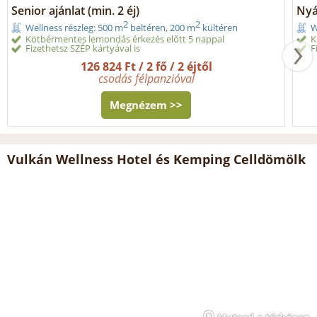
Senior ajánlat (min. 2 éj)
Nyár
2
2
Wellness részleg: 500 m
beltéren, 200 m
kültéren
W
Kötbérmentes lemondás érkezés előtt 5 nappal
K
Fizethetsz SZÉP kártyával is
F
126 824 Ft / 2 fő / 2 éjtől
csodás félpanzióval
Megnézem >>
Vulkán Wellness Hotel és Kemping Celldömölk