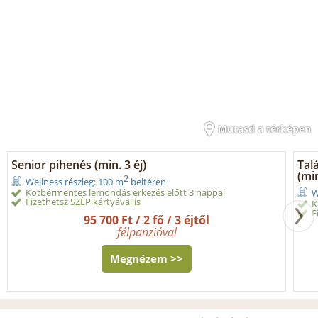
Mutasd a térképen
Senior pihenés (min. 3 éj)
Tal
(min
2
Wellness részleg: 100 m
beltéren
Kötbérmentes lemondás érkezés előtt 3 nappal
W
Fizethetsz SZÉP kártyával is
K
F
95 700 Ft / 2 fő / 3 éjtől
félpanzióval
Megnézem >>