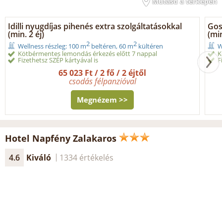
Mutasd a térképen
Idilli nyugdíjas pihenés extra szolgáltatásokkal
Gos
(min. 2 éj)
(min
2
2
Wellness részleg: 100 m
beltéren, 60 m
kültéren
W
Kötbérmentes lemondás érkezés előtt 7 nappal
K
Fizethetsz SZÉP kártyával is
F
65 023 Ft / 2 fő / 2 éjtől
csodás félpanzióval
Megnézem >>
Hotel Napfény Zalakaros
4.6
Kiváló
1334 értékelés