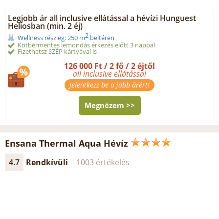
Legjobb ár all inclusive ellátással a hévízi Hunguest
Heliosban (min. 2 éj)
2
Wellness részleg: 250 m
beltéren
Kötbérmentes lemondás érkezés előtt 3 nappal
Fizethetsz SZÉP kártyával is
126 000 Ft / 2 fő / 2 éjtől
all inclusive ellátással
Jelentkezz be a jobb árért!
Megnézem >>
Ensana Thermal Aqua Hévíz
4.7
Rendkívüli
1003 értékelés