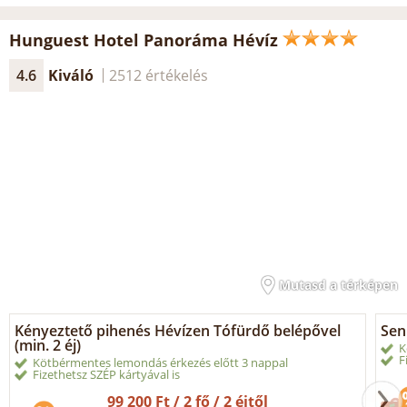
Hunguest Hotel Panoráma Hévíz
4.6
Kiváló
2512 értékelés
Mutasd a térképen
Kényeztető pihenés Hévízen Tófürdő belépővel
Sen
(min. 2 éj)
K
F
Kötbérmentes lemondás érkezés előtt 3 nappal
Fizethetsz SZÉP kártyával is
99 200 Ft / 2 fő / 2 éjtől