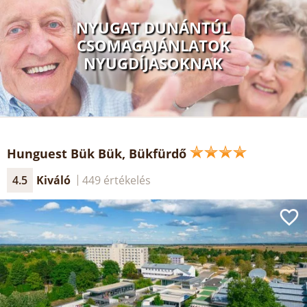
NYUGAT DUNÁNTÚL
CSOMAGAJÁNLATOK
NYUGDÍJASOKNAK
Hunguest Bük Bük, Bükfürdő
4.5
Kiváló
449 értékelés