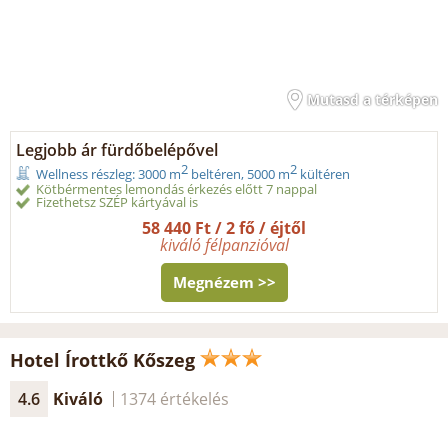
Mutasd a térképen
Legjobb ár fürdőbelépővel
2
2
Wellness részleg: 3000 m
beltéren, 5000 m
kültéren
Kötbérmentes lemondás érkezés előtt 7 nappal
Fizethetsz SZÉP kártyával is
58 440 Ft / 2 fő / éjtől
kiváló félpanzióval
Megnézem >>
Hotel Írottkő Kőszeg
4.6
Kiváló
1374 értékelés