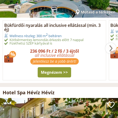
Mutasd a térképen
Bükfürdői nyaralás all inclusive ellátással (min. 3
Bük
éj)
W
2
K
Wellness részleg: 300 m
beltéren
F
Kötbérmentes lemondás érkezés előtt 7 nappal
Fizethetsz SZÉP kártyával is
236 096 Ft / 2 fő / 3 éjtől
all inclusive ellátással
Jelentkezz be a jobb árért!
Megnézem >>
Hotel Spa Hévíz Hévíz