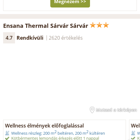
Megnézem >>
Ensana Thermal Sárvár Sárvár
4.7
Rendkívüli
2620 értékelés
Mutasd a térképen
Wellness élmények előfoglalással
Wel
2
2
Wellness részleg: 200 m
beltéren, 200 m
kültéren
W
Kötbérmentes lemondás érkezés előtt 1 nappal
K