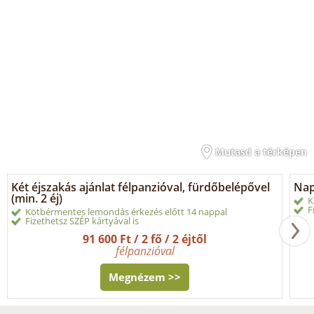
Mutasd a térképen
Két éjszakás ajánlat félpanzióval, fürdőbelépővel
Nap
(min. 2 éj)
K
F
Kötbérmentes lemondás érkezés előtt 14 nappal
Fizethetsz SZÉP kártyával is
91 600 Ft / 2 fő / 2 éjtől
félpanzióval
Megnézem >>