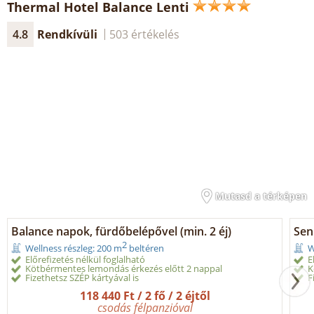
Thermal Hotel Balance Lenti
4.8
Rendkívüli
503 értékelés
Mutasd a térképen
Balance napok, fürdőbelépővel (min. 2 éj)
Sen
2
Wellness részleg: 200 m
beltéren
W
Előrefizetés nélkül foglalható
E
Kötbérmentes lemondás érkezés előtt 2 nappal
K
Fizethetsz SZÉP kártyával is
F
118 440 Ft / 2 fő / 2 éjtől
csodás félpanzióval