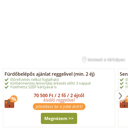
Mutasd a térképen
Fürdőbelépős ajánlat reggelivel (min. 2 éj)
Sen
Előrefizetés nélkül foglalható
E
Kötbérmentes lemondás érkezés előtt 3 nappal
K
Fizethetsz SZÉP kártyával is
F
70 500 Ft / 2 fő / 2 éjtől
kiváló reggelivel
Jelentkezz be a jobb árért!
Megnézem >>