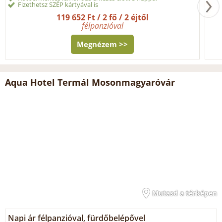
Fizethetsz SZÉP kártyával is
119 652 Ft / 2 fő / 2 éjtől
félpanzióval
Megnézem >>
Aqua Hotel Termál Mosonmagyaróvár
Mutasd a térképen
Napi ár félpanzióval, fürdőbelépővel