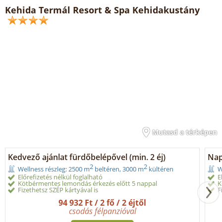
Kehida Termál Resort & Spa Kehidakustány
Mutasd a térképen
Kedvező ajánlat fürdőbelépővel (min. 2 éj)
Nap
2
2
Wellness részleg: 2500 m
beltéren, 3000 m
kültéren
W
Előrefizetés nélkül foglalható
E
Kötbérmentes lemondás érkezés előtt 5 nappal
K
Fizethetsz SZÉP kártyával is
F
94 932 Ft / 2 fő / 2 éjtől
csodás félpanzióval