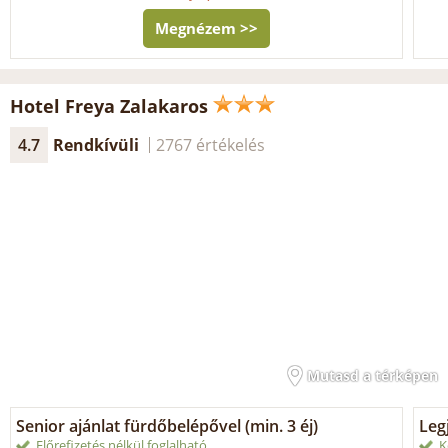
Megnézem >>
Hotel Freya Zalakaros
4.7
Rendkívüli
2767 értékelés
Mutasd a térképen
Senior ajánlat fürdőbelépővel (min. 3 éj)
Leg
Előrefizetés nélkül foglalható
K