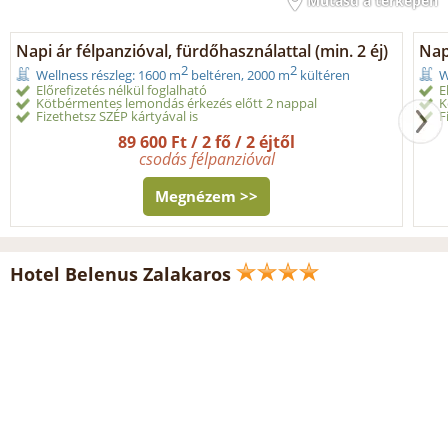
Mutasd a térképen
Napi ár félpanzióval, fürdőhasználattal (min. 2 éj)
Nap
2
2
Wellness részleg: 1600 m
beltéren, 2000 m
kültéren
W
Előrefizetés nélkül foglalható
E
Kötbérmentes lemondás érkezés előtt 2 nappal
K
Fizethetsz SZÉP kártyával is
F
89 600 Ft / 2 fő / 2 éjtől
csodás félpanzióval
Megnézem >>
Hotel Belenus Zalakaros