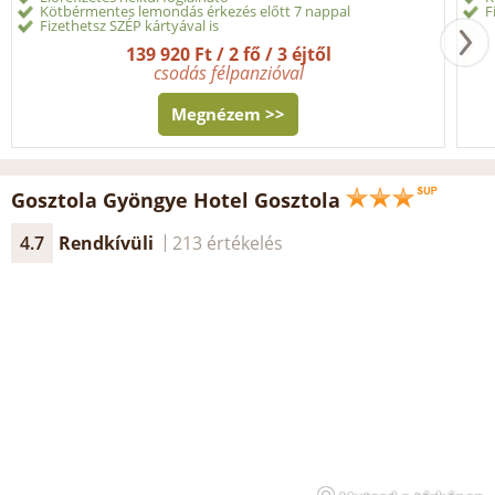
Kötbérmentes lemondás érkezés előtt 7 nappal
F
Fizethetsz SZÉP kártyával is
139 920 Ft / 2 fő / 3 éjtől
csodás félpanzióval
Megnézem >>
Gosztola Gyöngye Hotel Gosztola
4.7
Rendkívüli
213 értékelés