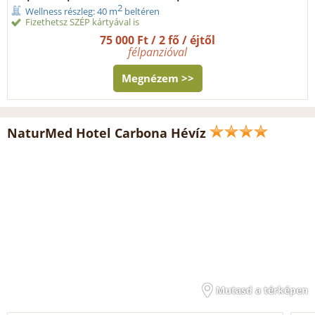
2
Wellness részleg: 40 m
beltéren
Fizethetsz SZÉP kártyával is
75 000 Ft / 2 fő / éjtől
félpanzióval
Megnézem >>
NaturMed Hotel Carbona Hévíz
Mutasd a térképen