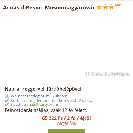
Aquasol Resort Mosonmagyaróvár
Mutasd a térképen
Napi ár reggelivel, fürdőbelépővel
2
Wellness részleg: 50 m
kültéren
Kötbérmentes lemondás érkezés előtt 2 nappal
Fizethetsz SZÉP kártyával is
Felnőttbarát szállás, csak 12 év felett.
65 222 Ft / 2 fő / éjtől
reggelivel