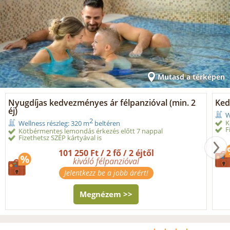
Mutasd a térképen
Nyugdíjas kedvezményes ár félpanzióval (min. 2
Ked
éj)
W
2
K
Wellness részleg: 320 m
beltéren
F
Kötbérmentes lemondás érkezés előtt 7 nappal
Fizethetsz SZÉP kártyával is
101 250 Ft / 2 fő / 2 éjtől
kiváló félpanzióval
Jelentkezz be a jobb árért!
Megnézem >>