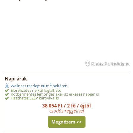
Mutasd a térképen
Napi árak
2
Wellness részleg: 80 m
beltéren
Előrefizetés nélkül foglalható
Kötbérmentes lemondás akár az érkezés napján is
Fizethetsz SZÉP kártyával is
38 054 Ft / 2 fő / éjtől
csodás reggelivel
Megnézem >>