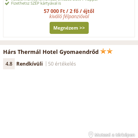
Fizethetsz SZÉP kártyával is
57 000 Ft / 2 fő / éjtől
kiváló félpanzióval
Megnézem >>
Hárs Thermál Hotel Gyomaendrőd
4.8
Rendkívüli
50 értékelés
Mutasd a térképen