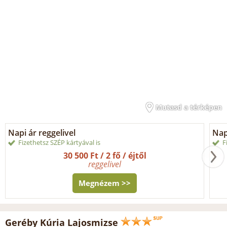
Mutasd a térképen
Napi ár reggelivel
Nap
Fizethetsz SZÉP kártyával is
F
30 500 Ft / 2 fő / éjtől
reggelivel
Megnézem >>
Geréby Kúria Lajosmizse