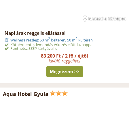
Mutasd a térképen
Napi árak reggelis ellátással
2
2
Wellness részleg: 50 m
beltéren, 50 m
kültéren
Kötbérmentes lemondás érkezés előtt 14 nappal
Fizethetsz SZÉP kártyával is
83 200 Ft / 2 fő / éjtől
kiváló reggelivel
Megnézem >>
Aqua Hotel Gyula