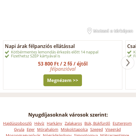
Mutasd a térképen
Napi árak félpanziós ellátással
Csal
Kötbérmentes lemondás érkezés előtt 14 nappal
K
Fizethetsz SZÉP kártyával is
F
53 800 Ft / 2 fő / éjtől
félpanzióval
Megnézem >>
Nyugdíjasoknak városok szerint:
Hajdúszoboszló
Hévíz
Harkány
Zalakaros
Bük, Bükfürdő
Esztergom
Gyula
Eger
Mórahalom
Miskolctapolca
Szeged
Visegrád
Mosonmagyaróvár
Nógrádgárdony
Simontornya
Mátraszentimre