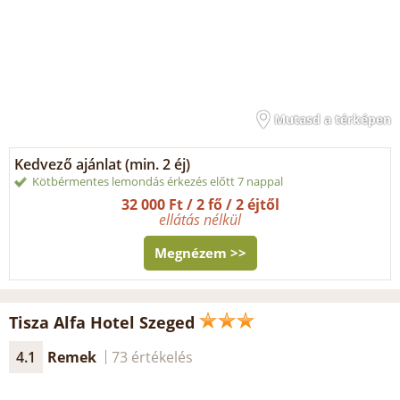
Mutasd a térképen
Kedvező ajánlat (min. 2 éj)
Kötbérmentes lemondás érkezés előtt 7 nappal
32 000 Ft / 2 fő / 2 éjtől
ellátás nélkül
Megnézem >>
Tisza Alfa Hotel Szeged
4.1
Remek
73 értékelés