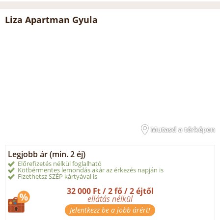
Liza Apartman Gyula
Mutasd a térképen
Legjobb ár (min. 2 éj)
Előrefizetés nélkül foglalható
Kötbérmentes lemondás akár az érkezés napján is
Fizethetsz SZÉP kártyával is
32 000 Ft / 2 fő / 2 éjtől
ellátás nélkül
Jelentkezz be a jobb árért!