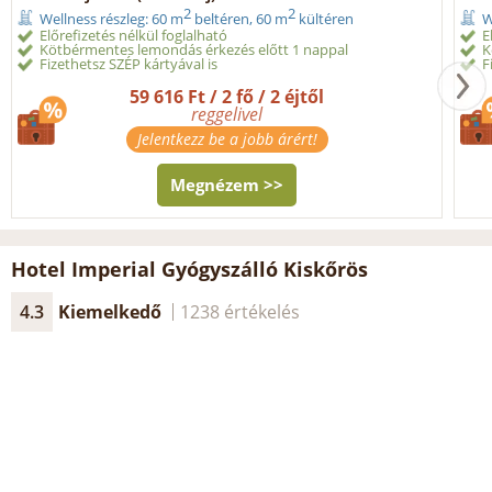
2
2
Wellness részleg: 60 m
beltéren, 60 m
kültéren
W
Előrefizetés nélkül foglalható
E
Kötbérmentes lemondás érkezés előtt 1 nappal
K
Fizethetsz SZÉP kártyával is
F
59 616 Ft / 2 fő / 2 éjtől
reggelivel
Jelentkezz be a jobb árért!
Megnézem >>
Hotel Imperial Gyógyszálló Kiskőrös
4.3
Kiemelkedő
1238 értékelés