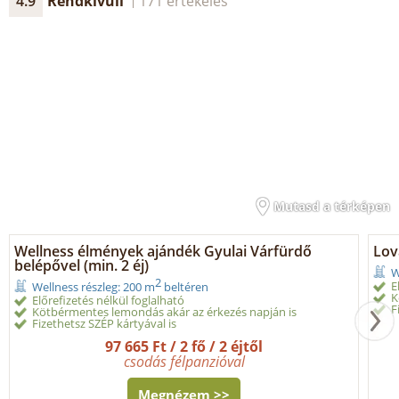
4.9
Rendkívüli
171 értékelés
Mutasd a térképen
Wellness élmények ajándék Gyulai Várfürdő
Lov
belépővel (min. 2 éj)
W
2
E
Wellness részleg: 200 m
beltéren
K
Előrefizetés nélkül foglalható
F
Kötbérmentes lemondás akár az érkezés napján is
Fizethetsz SZÉP kártyával is
97 665 Ft / 2 fő / 2 éjtől
csodás félpanzióval
Megnézem >>