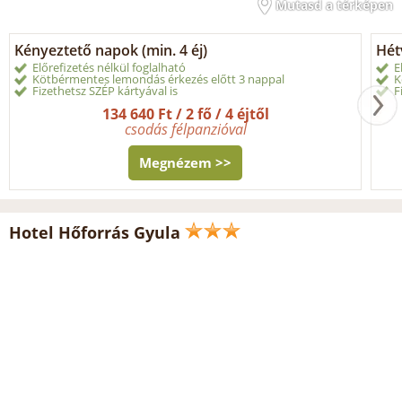
Mutasd a térképen
Kényeztető napok (min. 4 éj)
Hét
Előrefizetés nélkül foglalható
E
Kötbérmentes lemondás érkezés előtt 3 nappal
K
Fizethetsz SZÉP kártyával is
F
134 640 Ft / 2 fő / 4 éjtől
csodás félpanzióval
Megnézem >>
Hotel Hőforrás Gyula