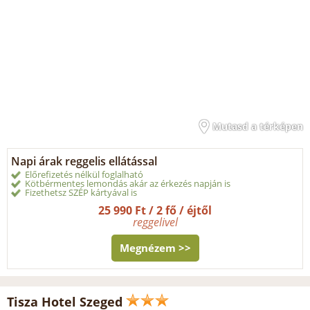
Mutasd a térképen
Napi árak reggelis ellátással
Előrefizetés nélkül foglalható
Kötbérmentes lemondás akár az érkezés napján is
Fizethetsz SZÉP kártyával is
25 990 Ft / 2 fő / éjtől
reggelivel
Megnézem >>
Tisza Hotel Szeged