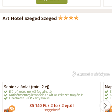
Art Hotel Szeged Szeged
Mutasd a térképen
Senior ajánlat (min. 2 éj)
Nap
Előrefizetés nélkül foglalható
E
Kötbérmentes lemondás akár az érkezés napján is
K
Fizethetsz SZÉP kártyával is
F
85 140 Ft / 2 fő / 2 éjtől
reggelivel