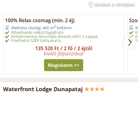
Mutasd a térképen
100% Relax csomag (min. 2 éj)
Szo
2
Wellness részleg: 400 m
beltéren
W
Előrefizetés nélkül foglalható
E
Kötbérmentes lemondás érkezés előtt 2 nappal
K
Fizethetsz SZÉP kártyával is
F
135 520 Ft / 2 fő / 2 éjtől
kiváló félpanzióval
Megnézem >>
Waterfront Lodge Dunapataj