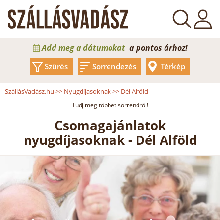
Add meg a dátumokat
a pontos árhoz!
Szűrés
Sorrendezés
Térkép
SzállásVadász.hu
>>
Nyugdíjasoknak
>>
Dél Alföld
Tudj meg többet sorrendről!
Csomagajánlatok
nyugdíjasoknak - Dél Alföld