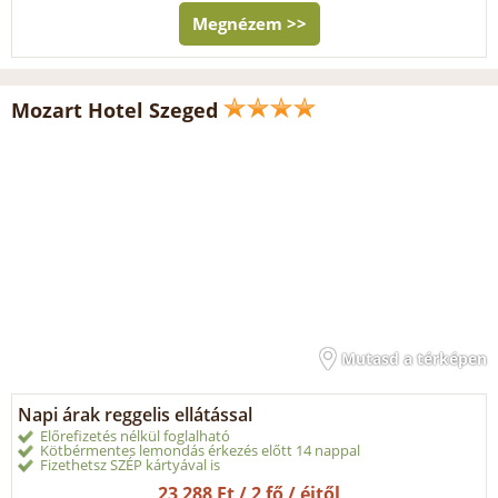
Megnézem >>
Mozart Hotel Szeged
Mutasd a térképen
Napi árak reggelis ellátással
Előrefizetés nélkül foglalható
Kötbérmentes lemondás érkezés előtt 14 nappal
Fizethetsz SZÉP kártyával is
23 288 Ft / 2 fő / éjtől