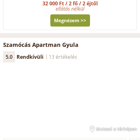
32 000 Ft / 2 fő / 2 éjtől
ellátás nélkül
Megnézem >>
Szamócás Apartman Gyula
5.0
Rendkívüli
13 értékelés
Mutasd a térképen