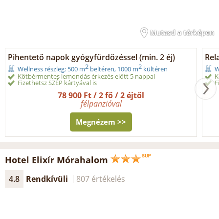
Mutasd a térképen
Pihentető napok gyógyfürdőzéssel (min. 2 éj)
Rel
2
2
Wellness részleg: 500 m
beltéren, 1000 m
kültéren
W
Kötbérmentes lemondás érkezés előtt 5 nappal
K
Fizethetsz SZÉP kártyával is
F
78 900 Ft / 2 fő / 2 éjtől
félpanzióval
Megnézem >>
Hotel Elixír Mórahalom
4.8
Rendkívüli
807 értékelés