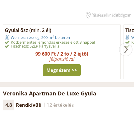
Mutasd a térképen
Gyulai ősz (min. 2 éj)
Tisz
2
Wellness részleg: 200 m
beltéren
W
Kötbérmentes lemondás érkezés előtt 3 nappal
K
Fizethetsz SZÉP kártyával is
F
99 600 Ft / 2 fő / 2 éjtől
félpanzióval
Megnézem >>
Veronika Apartman De Luxe Gyula
4.8
Rendkívüli
12 értékelés