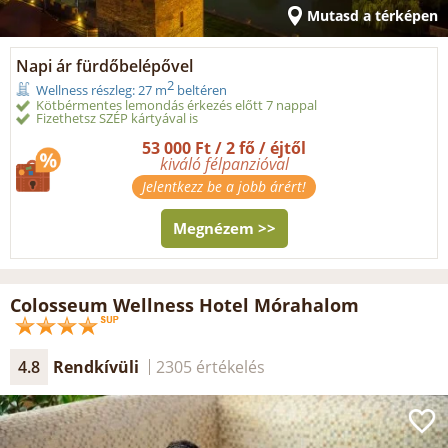
Mutasd a térképen
Napi ár fürdőbelépővel
2
Wellness részleg: 27 m
beltéren
Kötbérmentes lemondás érkezés előtt 7 nappal
Fizethetsz SZÉP kártyával is
53 000 Ft / 2 fő / éjtől
kiváló félpanzióval
Jelentkezz be a jobb árért!
Megnézem >>
Colosseum Wellness Hotel Mórahalom
4.8
Rendkívüli
2305 értékelés