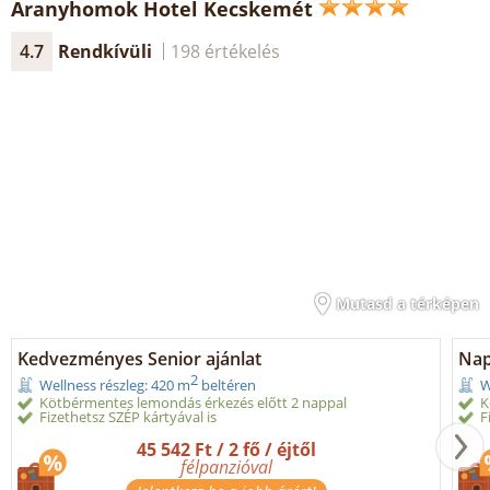
Aranyhomok Hotel Kecskemét
4.7
Rendkívüli
198 értékelés
Mutasd a térképen
Kedvezményes Senior ajánlat
Nap
2
Wellness részleg: 420 m
beltéren
W
Kötbérmentes lemondás érkezés előtt 2 nappal
K
Fizethetsz SZÉP kártyával is
F
45 542 Ft / 2 fő / éjtől
félpanzióval