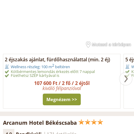
Mutasd a térképen
2 éjszakás ajánlat, fürdőhasználattal (min. 2 éj)
5 éj
2
Wellness részleg: 100 m
beltéren
W
Kötbérmentes lemondás érkezés előtt 7 nappal
K
Fizethetsz SZÉP kártyával is
F
107 600 Ft / 2 fő / 2 éjtől
kiváló félpanzióval
Megnézem >>
Arcanum Hotel Békéscsaba