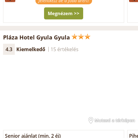
Jelentkezz be a jobb árért!
Megnézem >>
Pláza Hotel Gyula Gyula
4.3
Kiemelkedő
15 értékelés
Mutasd a térképen
Senior ajánlat (min. 2 éj)
Pih