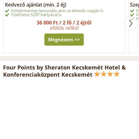
Kedvező ajánlat (min. 2 éj)
Sze
Kötbérmentes lemondás akár az érkezés napján is
E
Fizethetsz SZÉP kártyával is
K
F
36 000 Ft / 2 fő / 2 éjtől
ellátás nélkül
Megnézem >>
Four Points by Sheraton Kecskemét Hotel &
Konferenciaközpont Kecskemét