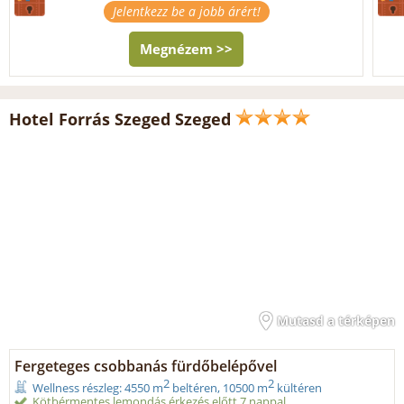
Jelentkezz be a jobb árért!
Megnézem >>
Hotel Forrás Szeged Szeged
Mutasd a térképen
Fergeteges csobbanás fürdőbelépővel
2
2
Wellness részleg: 4550 m
beltéren, 10500 m
kültéren
Kötbérmentes lemondás érkezés előtt 7 nappal