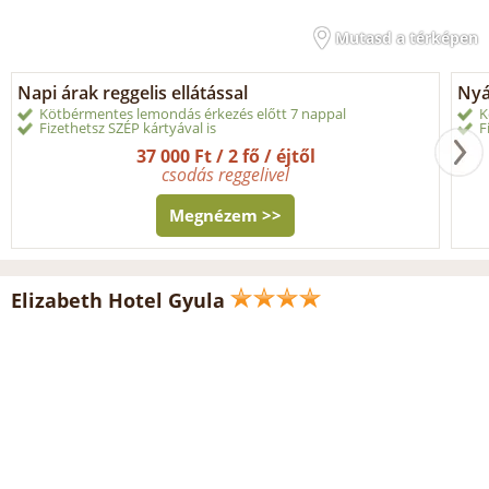
Mutasd a térképen
Napi árak reggelis ellátással
Nyá
Kötbérmentes lemondás érkezés előtt 7 nappal
K
Fizethetsz SZÉP kártyával is
F
37 000 Ft / 2 fő / éjtől
csodás reggelivel
Megnézem >>
Elizabeth Hotel Gyula