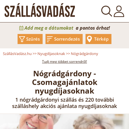
Add meg a dátumokat
a pontos árhoz!
Szűrés
Sorrendezés
Térkép
SzállásVadász.hu
>>
Nyugdíjasoknak
>>
Nógrádgárdony
Tudj meg többet sorrendről!
Nógrádgárdony -
Csomagajánlatok
nyugdíjasoknak
1 nógrádgárdonyi szállás és 220 további
szálláshely akciós ajánlata nyugdíjasoknak