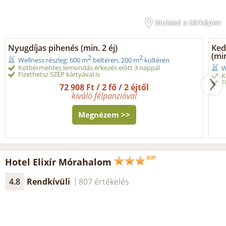
Mutasd a térképen
Nyugdíjas pihenés (min. 2 éj)
Ked
(min
2
2
Wellness részleg: 600 m
beltéren, 200 m
kültéren
Kötbérmentes lemondás érkezés előtt 3 nappal
W
Fizethetsz SZÉP kártyával is
K
F
72 908 Ft / 2 fő / 2 éjtől
kiváló félpanzióval
Megnézem >>
Hotel Elixír Mórahalom
4.8
Rendkívüli
807 értékelés