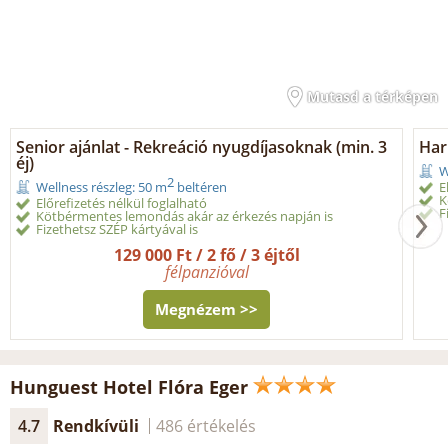
Mutasd a térképen
Senior ajánlat - Rekreáció nyugdíjasoknak (min. 3
Har
éj)
W
2
E
Wellness részleg: 50 m
beltéren
K
Előrefizetés nélkül foglalható
F
Kötbérmentes lemondás akár az érkezés napján is
Fizethetsz SZÉP kártyával is
129 000 Ft / 2 fő / 3 éjtől
félpanzióval
Megnézem >>
Hunguest Hotel Flóra Eger
4.7
Rendkívüli
486 értékelés