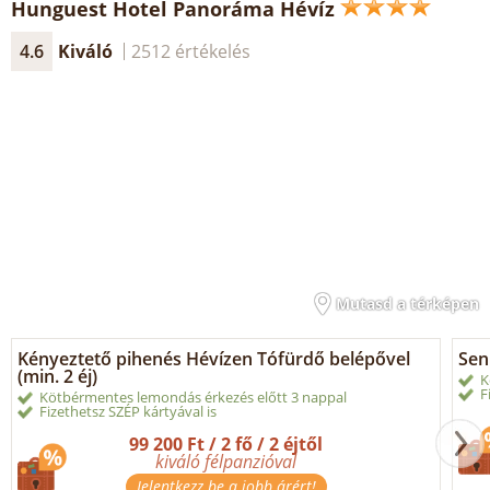
Hunguest Hotel Panoráma Hévíz
4.6
Kiváló
2512 értékelés
Mutasd a térképen
Kényeztető pihenés Hévízen Tófürdő belépővel
Sen
(min. 2 éj)
K
F
Kötbérmentes lemondás érkezés előtt 3 nappal
Fizethetsz SZÉP kártyával is
99 200 Ft / 2 fő / 2 éjtől
kiváló félpanzióval
Jelentkezz be a jobb árért!