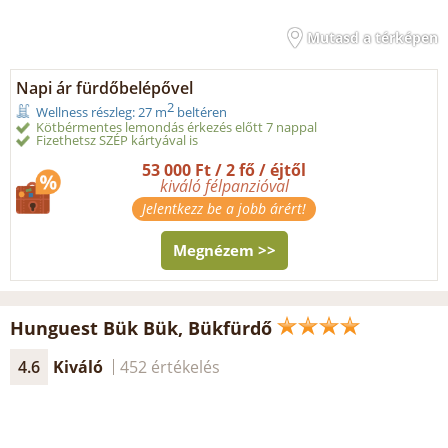
Mutasd a térképen
Napi ár fürdőbelépővel
2
Wellness részleg: 27 m
beltéren
Kötbérmentes lemondás érkezés előtt 7 nappal
Fizethetsz SZÉP kártyával is
53 000 Ft / 2 fő / éjtől
kiváló félpanzióval
Jelentkezz be a jobb árért!
Megnézem >>
Hunguest Bük Bük, Bükfürdő
4.6
Kiváló
452 értékelés