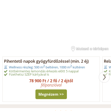
Mutasd a térképen
Pihentető napok gyógyfürdőzéssel (min. 2 éj)
Rel
2
2
Wellness részleg: 500 m
beltéren, 1000 m
kültéren
W
Kötbérmentes lemondás érkezés előtt 5 nappal
K
Fizethetsz SZÉP kártyával is
F
78 900 Ft / 2 fő / 2 éjtől
félpanzióval
Megnézem >>