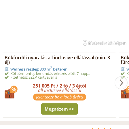
Mutasd a térképen
Bükfürdői nyaralás all inclusive ellátással (min. 3
Bükf
éj)
für
2
Wellness részleg: 300 m
beltéren
W
Kötbérmentes lemondás érkezés előtt 7 nappal
K
Fizethetsz SZÉP kártyával is
F
251 005 Ft / 2 fő / 3 éjtől
all inclusive ellátással
Jelentkezz be a jobb árért!
Megnézem >>