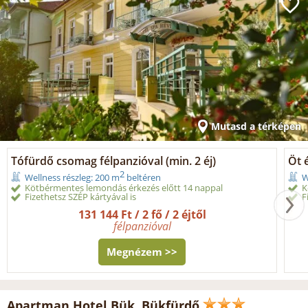
Mutasd a térképen
Tófürdő csomag félpanzióval (min. 2 éj)
Öt é
2
Wellness részleg: 200 m
beltéren
W
Kötbérmentes lemondás érkezés előtt 14 nappal
K
Fizethetsz SZÉP kártyával is
F
131 144 Ft / 2 fő / 2 éjtől
félpanzióval
Megnézem >>
Apartman Hotel Bük, Bükfürdő