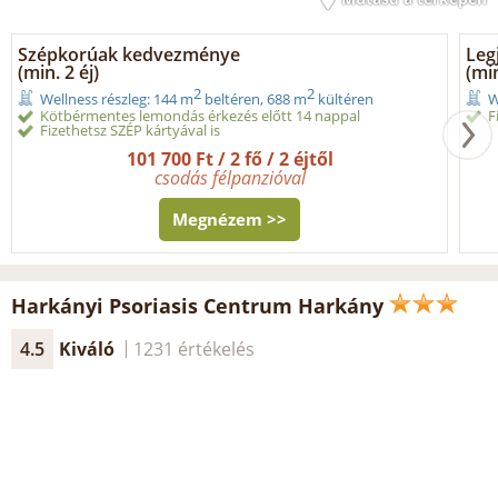
Szépkorúak kedvezménye
Leg
(min. 2 éj)
(min
2
2
Wellness részleg: 144 m
beltéren, 688 m
kültéren
W
Kötbérmentes lemondás érkezés előtt 14 nappal
F
Fizethetsz SZÉP kártyával is
101 700 Ft / 2 fő / 2 éjtől
csodás félpanzióval
Megnézem >>
Harkányi Psoriasis Centrum Harkány
4.5
Kiváló
1231 értékelés