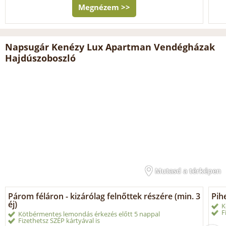
Megnézem >>
Napsugár Kenézy Lux Apartman Vendégházak
Hajdúszoboszló
Mutasd a térképen
Párom féláron - kizárólag felnőttek részére (min. 3
Pih
éj)
K
F
Kötbérmentes lemondás érkezés előtt 5 nappal
Fizethetsz SZÉP kártyával is