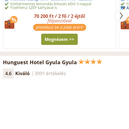
Kötbérmentes lemondás érkezés előtt 3 nappal
F
Fizethetsz SZÉP kártyával is
Á
70 200 Ft / 2 fő / 2 éjtől
félpanzióval
Jelentkezz be a jobb árért!
Megnézem >>
Hunguest Hotel Gyula Gyula
4.6
Kiváló
3991 értékelés