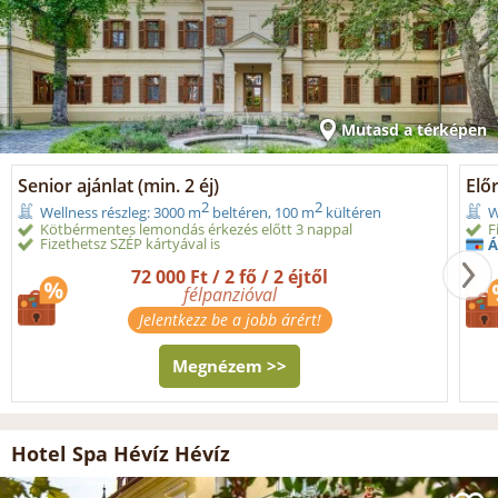
Mutasd a térképen
Senior ajánlat (min. 2 éj)
Elő
2
2
Wellness részleg: 3000 m
beltéren, 100 m
kültéren
W
Kötbérmentes lemondás érkezés előtt 3 nappal
F
Fizethetsz SZÉP kártyával is
Á
72 000 Ft / 2 fő / 2 éjtől
félpanzióval
Jelentkezz be a jobb árért!
Megnézem >>
Hotel Spa Hévíz Hévíz