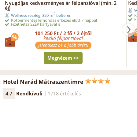
Nyugdíjas kedvezményes ár félpanzióval (min. 2
Ked
éj)
W
2
K
Wellness részleg: 320 m
beltéren
F
Kötbérmentes lemondás érkezés előtt 7 nappal
Fizethetsz SZÉP kártyával is
101 250 Ft / 2 fő / 2 éjtől
kiváló félpanzióval
Jelentkezz be a jobb árért!
Megnézem >>
Hotel Narád Mátraszentimre
4.7
Rendkívüli
1718 értékelés