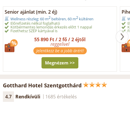
Senior ajánlat (min. 2 éj)
Pih
2
2
Wellness részleg: 60 m
beltéren, 60 m
kültéren
W
Előrefizetés nélkül foglalható
E
Kötbérmentes lemondás érkezés előtt 1 nappal
K
Fizethetsz SZÉP kártyával is
F
55 890 Ft / 2 fő / 2 éjtől
reggelivel
Jelentkezz be a jobb árért!
Megnézem >>
Gotthard Hotel Szentgotthárd
4.7
Rendkívüli
1685 értékelés