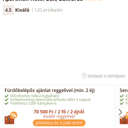
4.5
Kiváló
120 értékelés
Mutasd a térképen
Fürdőbelépős ajánlat reggelivel (min. 2 éj)
Sen
Előrefizetés nélkül foglalható
E
Kötbérmentes lemondás érkezés előtt 3 nappal
K
Fizethetsz SZÉP kártyával is
F
70 500 Ft / 2 fő / 2 éjtől
kiváló reggelivel
Jelentkezz be a jobb árért!