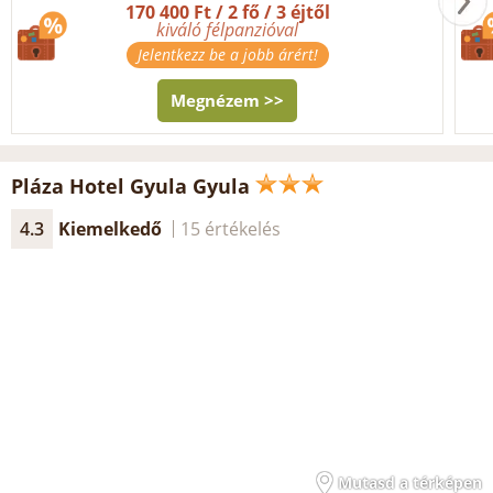
170 400 Ft / 2 fő / 3 éjtől
kiváló félpanzióval
Jelentkezz be a jobb árért!
Megnézem >>
Pláza Hotel Gyula Gyula
4.3
Kiemelkedő
15 értékelés
Mutasd a térképen