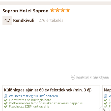
Sopron Hotel Sopron
4.7
Rendkívüli
276 értékelés
Mutasd a térképen
Különleges ajánlat 60 év felettieknek (min. 3 éj)
Nap
2
Wellness részleg: 100 m
beltéren
W
Előrefizetés nélkül foglalható
E
Kötbérmentes lemondás akár az érkezés napján is
K
Fizethetsz SZÉP kártyával is
F