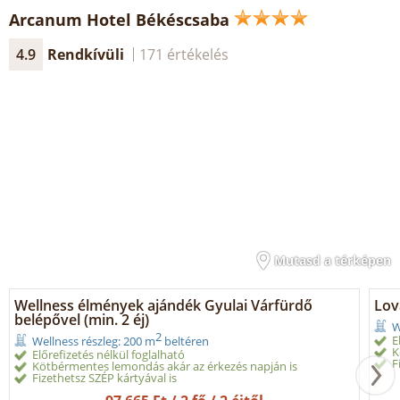
Arcanum Hotel Békéscsaba
4.9
Rendkívüli
171 értékelés
Mutasd a térképen
Wellness élmények ajándék Gyulai Várfürdő
Lov
belépővel (min. 2 éj)
W
2
E
Wellness részleg: 200 m
beltéren
K
Előrefizetés nélkül foglalható
F
Kötbérmentes lemondás akár az érkezés napján is
Fizethetsz SZÉP kártyával is