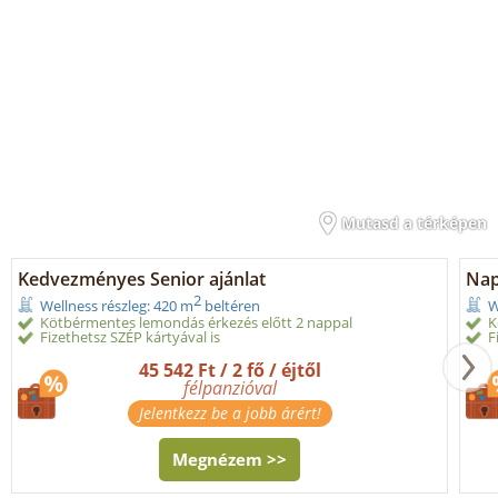
Mutasd a térképen
Kedvezményes Senior ajánlat
Nap
2
Wellness részleg: 420 m
beltéren
W
Kötbérmentes lemondás érkezés előtt 2 nappal
K
Fizethetsz SZÉP kártyával is
F
45 542 Ft / 2 fő / éjtől
félpanzióval
Jelentkezz be a jobb árért!
Megnézem >>