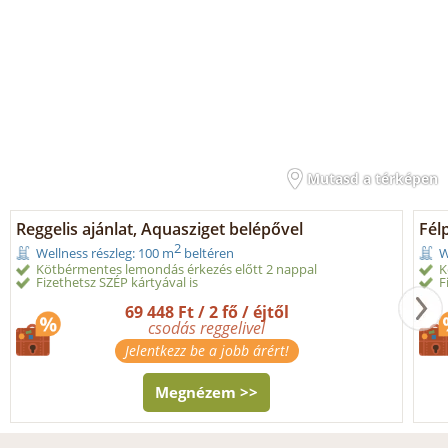
Mutasd a térképen
Reggelis ajánlat, Aquasziget belépővel
Fél
2
Wellness részleg: 100 m
beltéren
W
Kötbérmentes lemondás érkezés előtt 2 nappal
K
Fizethetsz SZÉP kártyával is
F
69 448 Ft / 2 fő / éjtől
csodás reggelivel
Jelentkezz be a jobb árért!
Megnézem >>