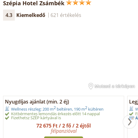
Szépia Hotel Zsámbék
4.3
Kiemelkedő
621 értékelés
Mutasd a térképen
Nyugdíjas ajánlat (min. 2 éj)
Legj
2
2
Wellness részleg: 200 m
beltéren, 190 m
kültéren
W
Kötbérmentes lemondás érkezés előtt 14 nappal
F
Fizethetsz SZÉP kártyával is
Á
72 675 Ft / 2 fő / 2 éjtől
félpanzióval