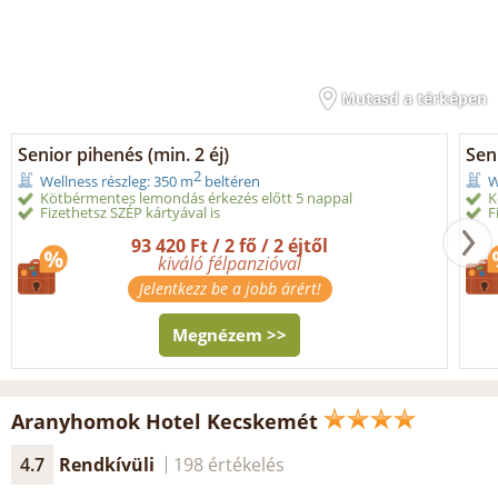
Mutasd a térképen
Senior pihenés (min. 2 éj)
Sen
2
Wellness részleg: 350 m
beltéren
W
Kötbérmentes lemondás érkezés előtt 5 nappal
K
Fizethetsz SZÉP kártyával is
F
93 420 Ft / 2 fő / 2 éjtől
kiváló félpanzióval
Jelentkezz be a jobb árért!
Megnézem >>
Aranyhomok Hotel Kecskemét
4.7
Rendkívüli
198 értékelés