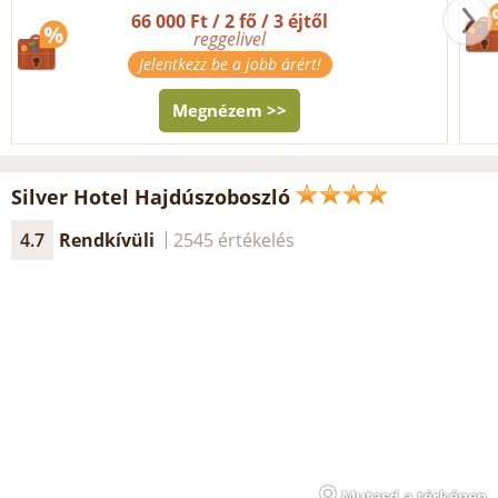
66 000 Ft / 2 fő / 3 éjtől
reggelivel
Jelentkezz be a jobb árért!
Megnézem >>
Silver Hotel Hajdúszoboszló
4.7
Rendkívüli
2545 értékelés
Mutasd a térképen