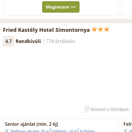
Megnézem >>
Fried Kastély Hotel Simontornya
4.7
Rendkívüli
778 értékelés
Mutasd a térképen
Senior ajánlat (min. 2 éj)
Fel
2
2
Wellness részleg: 70 m
beltéren, 14 m
kültéren
W