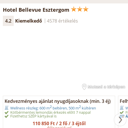
Hotel Bellevue Esztergom
4.2
Kiemelkedő
4578 értékelés
Mutasd a térképen
Kedvezményes ajánlat nyugdíjasoknak (min. 3 éj)
Fel
2
2
Wellness részleg: 600 m
beltéren, 500 m
kültéren
W
Kötbérmentes lemondás érkezés előtt 7 nappal
F
Fizethetsz SZÉP kártyával is
Á
110 850 Ft / 2 fő / 3 éjtől