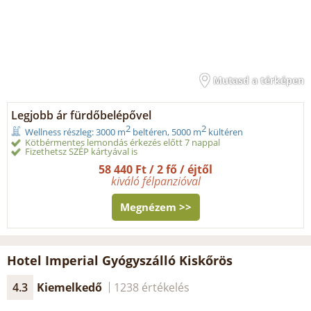
Mutasd a térképen
Legjobb ár fürdőbelépővel
2
2
Wellness részleg: 3000 m
beltéren, 5000 m
kültéren
Kötbérmentes lemondás érkezés előtt 7 nappal
Fizethetsz SZÉP kártyával is
58 440 Ft / 2 fő / éjtől
kiváló félpanzióval
Megnézem >>
Hotel Imperial Gyógyszálló Kiskőrös
4.3
Kiemelkedő
1238 értékelés