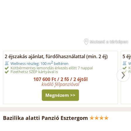
Mutasd a térképen
2 éjszakás ajánlat, fürdőhasználattal (min. 2 éj)
5 éj
2
Wellness részleg: 100 m
beltéren
W
Kötbérmentes lemondás érkezés előtt 7 nappal
K
Fizethetsz SZÉP kártyával is
F
107 600 Ft / 2 fő / 2 éjtől
kiváló félpanzióval
Megnézem >>
Bazilika alatti Panzió Esztergom