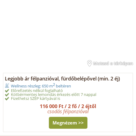
Mutasd a térképen
Legjobb ár félpanzióval, fürdőbelépővel (min. 2 éj)
2
Wellness részleg: 650 m
beltéren
Előrefizetés nélkül foglalható
Kötbérmentes lemondás érkezés előtt 7 nappal
Fizethetsz SZÉP kártyával is
116 000 Ft / 2 fő / 2 éjtől
csodás félpanzióval
Megnézem >>