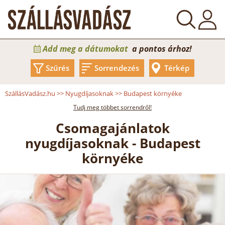
Add meg a dátumokat
a pontos árhoz!
Szűrés
Sorrendezés
Térkép
SzállásVadász.hu
>>
Nyugdíjasoknak
>>
Budapest környéke
Tudj meg többet sorrendről!
Csomagajánlatok
nyugdíjasoknak - Budapest
környéke