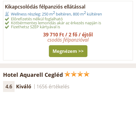
Kikapcsolódás félpanziós ellátással
2
2
Wellness részleg: 250 m
beltéren, 800 m
kültéren
Előrefizetés nélkül foglalható
Kötbérmentes lemondás akár az érkezés napján is
Fizethetsz SZÉP kártyával is
39 710 Ft / 2 fő / éjtől
csodás félpanzióval
Megnézem >>
Hotel Aquarell Cegléd
4.6
Kiváló
1656 értékelés