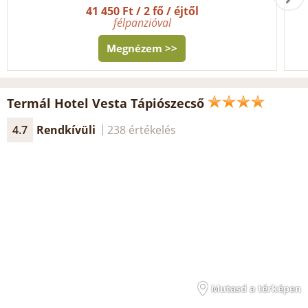
41 450 Ft / 2 fő / éjtől
félpanzióval
Megnézem >>
Termál Hotel Vesta Tápiószecső
4.7
Rendkívüli
238 értékelés
Mutasd a térképen