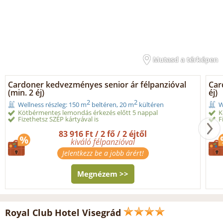
Mutasd a térképen
Cardoner kedvezményes senior ár félpanzióval
Car
(min. 2 éj)
éj)
2
2
Wellness részleg: 150 m
beltéren, 20 m
kültéren
W
Kötbérmentes lemondás érkezés előtt 5 nappal
K
Fizethetsz SZÉP kártyával is
F
83 916 Ft / 2 fő / 2 éjtől
kiváló félpanzióval
Jelentkezz be a jobb árért!
Megnézem >>
Royal Club Hotel Visegrád