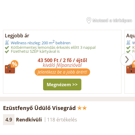
Mutasd a térképen
Legjobb ár
Aqu
2
Wellness részleg: 200 m
beltéren
W
Kötbérmentes lemondás érkezés előtt 3 nappal
K
Fizethetsz SZÉP kártyával is
F
43 500 Ft / 2 fő / éjtől
kiváló félpanzióval
Jelentkezz be a jobb árért!
Megnézem >>
Ezüstfenyő Üdülő Visegrád
4.9
Rendkívüli
118 értékelés