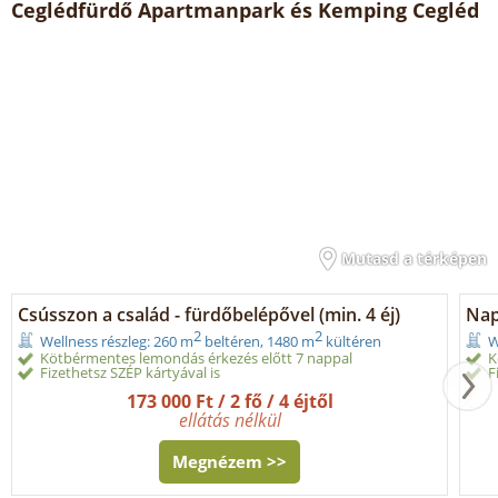
Ceglédfürdő Apartmanpark és Kemping Cegléd
Mutasd a térképen
Csússzon a család - fürdőbelépővel (min. 4 éj)
Nap
2
2
Wellness részleg: 260 m
beltéren, 1480 m
kültéren
W
Kötbérmentes lemondás érkezés előtt 7 nappal
K
Fizethetsz SZÉP kártyával is
F
173 000 Ft / 2 fő / 4 éjtől
ellátás nélkül
Megnézem >>