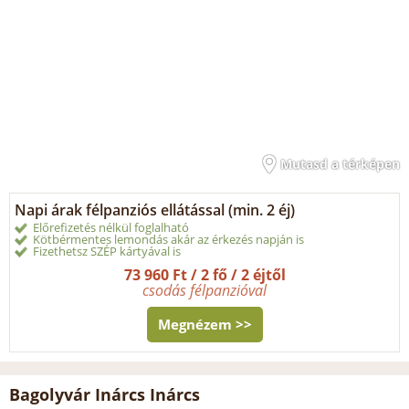
Mutasd a térképen
Napi árak félpanziós ellátással (min. 2 éj)
Előrefizetés nélkül foglalható
Kötbérmentes lemondás akár az érkezés napján is
Fizethetsz SZÉP kártyával is
73 960 Ft / 2 fő / 2 éjtől
csodás félpanzióval
Megnézem >>
Bagolyvár Inárcs Inárcs