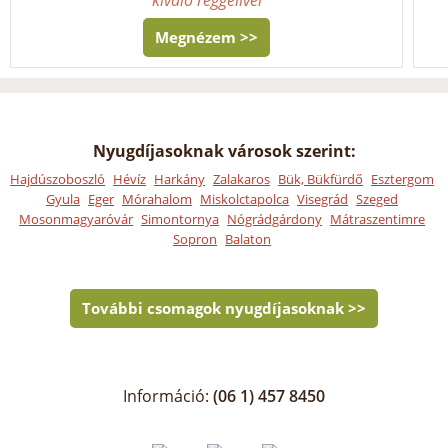
Megnézem >>
Nyugdíjasoknak városok szerint:
Hajdúszoboszló
Hévíz
Harkány
Zalakaros
Bük, Bükfürdő
Esztergom
Gyula
Eger
Mórahalom
Miskolctapolca
Visegrád
Szeged
Mosonmagyaróvár
Simontornya
Nógrádgárdony
Mátraszentimre
Sopron
Balaton
További csomagok nyugdíjasoknak >>
Információ:
(06 1) 457 8450