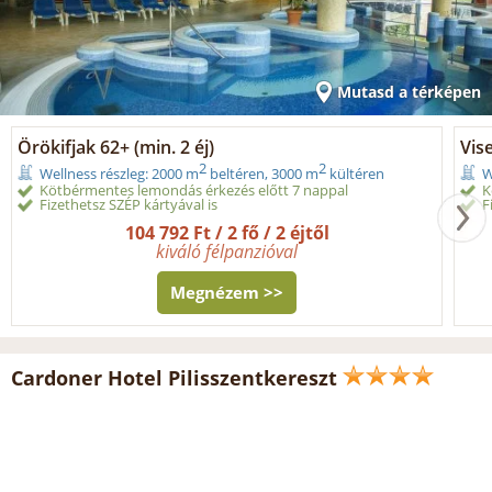
Mutasd a térképen
Örökifjak 62+ (min. 2 éj)
Vis
2
2
Wellness részleg: 2000 m
beltéren, 3000 m
kültéren
W
Kötbérmentes lemondás érkezés előtt 7 nappal
K
Fizethetsz SZÉP kártyával is
F
104 792 Ft / 2 fő / 2 éjtől
kiváló félpanzióval
Megnézem >>
Cardoner Hotel Pilisszentkereszt