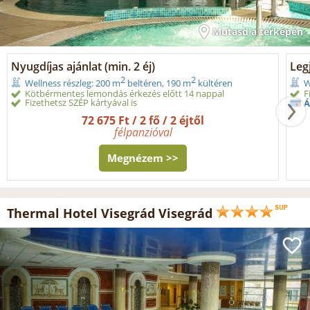
Mutasd a térképen
Nyugdíjas ajánlat (min. 2 éj)
Legj
2
2
Wellness részleg: 200 m
beltéren, 190 m
kültéren
W
Kötbérmentes lemondás érkezés előtt 14 nappal
F
Fizethetsz SZÉP kártyával is
Á
72 675 Ft / 2 fő / 2 éjtől
félpanzióval
Megnézem >>
Thermal Hotel Visegrád Visegrád