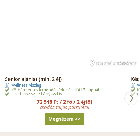
Mutasd a térképen
Senior ajánlat (min. 2 éj)
Két 
Wellness részleg
W
Kötbérmentes lemondás érkezés előtt 7 nappal
K
Fizethetsz SZÉP kártyával is
F
72 548 Ft / 2 fő / 2 éjtől
csodás teljes panzióval
Megnézem >>