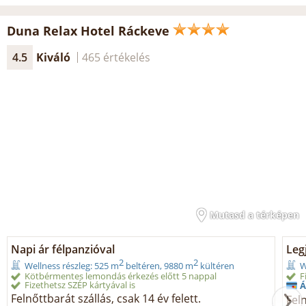
Duna Relax Hotel Ráckeve
4.5
Kiváló
465 értékelés
Mutasd a térképen
Napi ár félpanzióval
Legj
2
2
Wellness részleg: 525 m
beltéren, 9880 m
kültéren
W
Kötbérmentes lemondás érkezés előtt 5 nappal
F
Fizethetsz SZÉP kártyával is
Á
Felnőttbarát szállás, csak 14 év felett.
Feln