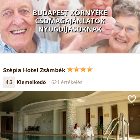
BUDAPEST KÖRNYÉKE
CSOMAGAJÁNLATOK
NYUGDÍJASOKNAK
Szépia Hotel Zsámbék
4.3
Kiemelkedő
621 értékelés