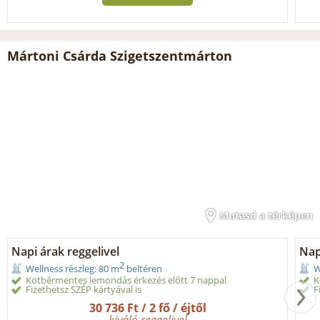
Mártoni Csárda Szigetszentmárton
Mutasd a térképen
Napi árak reggelivel
Nap
2
Wellness részleg: 80 m
beltéren
W
Kötbérmentes lemondás érkezés előtt 7 nappal
K
Fizethetsz SZÉP kártyával is
F
30 736 Ft / 2 fő / éjtől
kiváló reggelivel