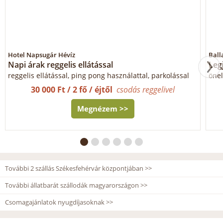
Hotel Napsugár Hévíz
Ball
Napi árak reggelis ellátással
Leg
reggelis ellátással, ping pong használattal, parkolással
önel
30 000 Ft / 2 fő / éjtől
csodás reggelivel
Megnézem >>
További 2 szállás Székesfehérvár központjában >>
További állatbarát szállodák magyarországon >>
Csomagajánlatok nyugdíjasoknak >>