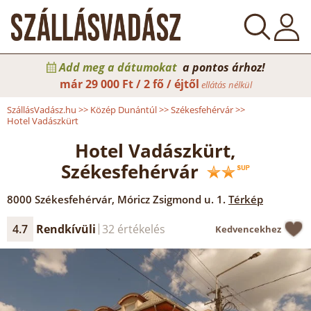
Add meg a dátumokat
a pontos árhoz!
már
29 000 Ft / 2 fő / éjtől
ellátás nélkül
SzállásVadász.hu
>>
Közép Dunántúl
>>
Székesfehérvár
>>
Hotel Vadászkürt
Hotel Vadászkürt,
Székesfehérvár
8000
Székesfehérvár
,
Móricz Zsigmond u. 1.
Térkép
4.7
Rendkívüli
32 értékelés
Kedvencekhez