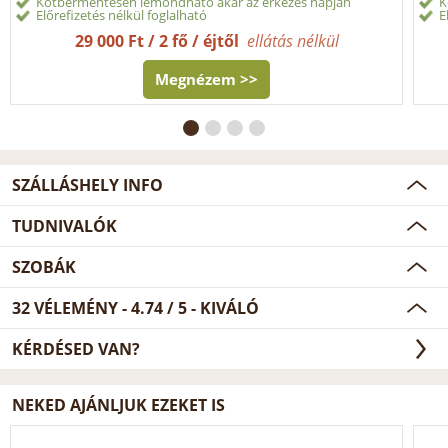
Kötbérmentesen lemondható akár az érkezés napján
K
Előrefizetés nélkül foglalható
E
29 000 Ft / 2 fő / éjtől
ellátás nélkül
Megnézem >>
SZÁLLÁSHELY INFO
TUDNIVALÓK
SZOBÁK
32
VÉLEMÉNY -
4.74
/
5
- KIVÁLÓ
KÉRDÉSED VAN?
NEKED AJÁNLJUK EZEKET IS