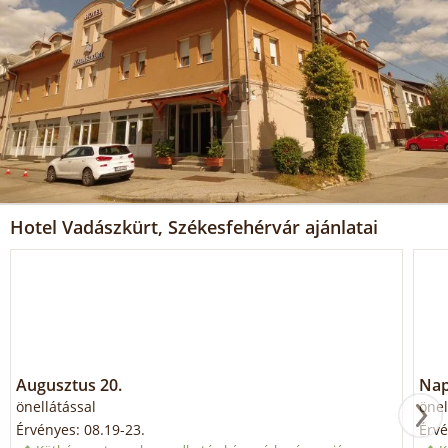
Hotel Vadászkürt, Székesfehérvár ajánlatai
Augusztus 20.
Napi
önellátással
önel
Érvényes: 08.19-23.
Érvé