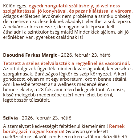
Különleges.
egyedi hangulatú szálláshely, jó wellness
szolgáltatással, jó konyhával, és pazar kilátással a városra.
Átlagos erőlétben levőknek nem probléma a szintkülönbség
de a nehezen közlekedőknek akadályt jelenthet a sok lépcső.
A belváros nincs messze, de nagyon sok lépcsőn kell
áthaladni a szintkülönbség miatt! Mindenkiek ajálom, aki jó
erőnlében van, gyerekes családnak is!
Daoudné Farkas Margit
- 2026. február 23. hétfő
Tetszett a széles ételválaszték a reggelinél és vacsoránál.
Az ott dolgozók figyelték minden kívánságunkat, kedvesek és
szorgalmasak. Barátságos légkör és szép környezet. A kert
gondozott, olyan mint egy arborétum, öröm benne sétálni.
Ami kevésbé tetszett az a wellness medencéjének
hőmérséklete, a 28 fok, ami télen hidegnek tűnt. A másik,
kissé melegebb medencébe ezért nem lehet beférni,
legtöbbször túlzsúfolt.
Szilvia
- 2026. február 23. hétfő
A személyzet kedvességét feltétlenül kiemelném !
Remek
borok,igazi magyar konyha!
Gyönyörű,rendezett
park!Izgalmas alagút -rendszeren keresztül megközelíthető