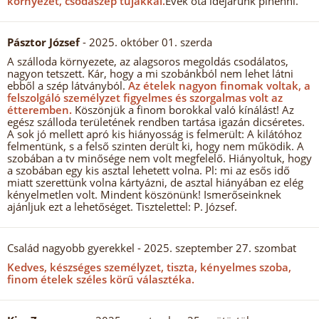
környezet, csodaszép tujákkal.
Évek óta idejárunk pihenni.
Pásztor József
- 2025. október 01. szerda
A szálloda környezete, az alagsoros megoldás csodálatos,
nagyon tetszett. Kár, hogy a mi szobánkból nem lehet látni
ebből a szép látványból.
Az ételek nagyon finomak voltak, a
felszolgáló személyzet figyelmes és szorgalmas volt az
étteremben.
Köszönjük a finom borokkal való kínálást! Az
egész szálloda területének rendben tartása igazán dicséretes.
A sok jó mellett apró kis hiányosság is felmerült: A kilátóhoz
felmentünk, s a felső szinten derült ki, hogy nem működik. A
szobában a tv minősége nem volt megfelelő. Hiányoltuk, hogy
a szobában egy kis asztal lehetett volna. Pl: mi az esős idő
miatt szerettünk volna kártyázni, de asztal hiányában ez elég
kényelmetlen volt. Mindent köszönünk! Ismerőseinknek
ajánljuk ezt a lehetőséget. Tisztelettel: P. József.
Család nagyobb gyerekkel
- 2025. szeptember 27. szombat
Kedves, készséges személyzet, tiszta, kényelmes szoba,
finom ételek széles körű választéka.