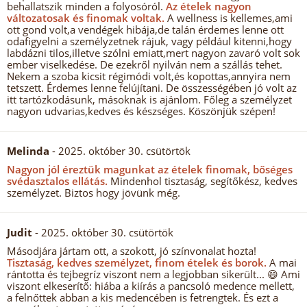
behallatszik minden a folyosóról.
Az ételek nagyon
változatosak és finomak voltak.
A wellness is kellemes,ami
ott gond volt,a vendégek hibája,de talán érdemes lenne ott
odafigyelni a személyzetnek rájuk, vagy például kitenni,hogy
labdázni tilos,illetve szólni emiatt,mert nagyon zavaró volt sok
ember viselkedése. De ezekről nyilván nem a szállás tehet.
Nekem a szoba kicsit régimódi volt,és kopottas,annyira nem
tetszett. Érdemes lenne felújítani. De összességében jó volt az
itt tartózkodásunk, másoknak is ajánlom. Főleg a személyzet
nagyon udvarias,kedves és készséges. Köszönjük szépen!
Melinda
- 2025. október 30. csütörtök
Nagyon jól éreztük magunkat az ételek finomak, bőséges
svédasztalos ellátás.
Mindenhol tisztaság, segítőkész, kedves
személyzet. Biztos hogy jövünk még.
Judit
- 2025. október 30. csütörtök
Másodjára jártam ott, a szokott, jó színvonalat hozta!
Tisztaság, kedves személyzet, finom ételek és borok.
A mai
rántotta és tejbegríz viszont nem a legjobban sikerült... 😄 Ami
viszont elkeserítő: hiába a kiírás a pancsoló medence mellett,
a felnőttek abban a kis medencében is fetrengtek. És ezt a