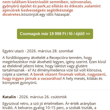
nem találtam kivetnivalót semmiben, szinvonalas,
gyönyörű épület és park,az ellátás és étkezés ,valamint
apincérek kedvességeés segitőkészsége
dicséretes.
köszönjük:egy idős házaspár.
Csomagok már 19 998 Ft / fő / éjtől! >>
Egyéni utazó
- 2026. március 28. szombat
A fürdőköppeny átvételét a Recepcióra tenném, hogy
megérkezéskor már átvehető legyen, igény szerint. Ezen kívül
az ételeknél jelezni kéne, hogy laktózt vagy glutént
tartalmaznak - e? Az élménymedence víze túl volt klórozva,
csípte a szemet.
A borok viszont finomak voltak, nagyszerű,
hogy ingyen járnak a vacsorához!
A hely mesés, kilátás és
környezet gyönyörű.
Katalin
- 2026. március 26. csütörtök
Egyszóval retro, a szó jó értelmében. Ár-érték arányban
kiváló. A belvaros gyalog 10-15 perc, a szobák tiszták, a