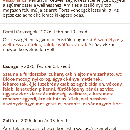
vacsorához.
Rendkívül kedves, segítőkész személyzet. Egyedi
alagútrendszer a wellnesshez. Amit ez a szálló nyújtott,
magasan felülmúlja az árat. Törzs vendégek leszünk itt. Az
egész családnak kellemes kikapcsolódás.
Baráti társaságok
- 2026. február 10. kedd
Összességében nagyon jól éreztük magunkat.
A személyzet,a
wellness,az ételek,italok kiválóak voltak.
Az ágy viszont
nagyon kényelmetlen volt.
Csongor
- 2026. február 03. kedd
Szauna a fürdőszoba, zuhanykabin ajtó nem zárható, wc
ülőke mozog, nyikorog, ágyak kényelmetlenek,
leharcoltak, éjjeli szekrény csak az egyik oldalon, vékony
falak, lehetetlen pihenni, fürdőköpeny bérlés az vicc,
ugyanakkor klassz és minőségi wellness, a kazamata
rendszer egyedi, ételek házias ízűek, wellnessben
ásványvíz figyelmes gesztus, narancs lekvár nagyon fincsi.
Zoltán
- 2026. február 03. kedd
Ár-érték arányban teljesen korrekt a szállás.A személyzet