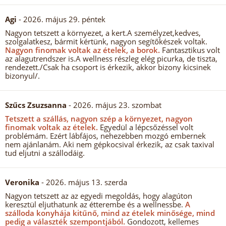
Agi
- 2026. május 29. péntek
Nagyon tetszett a környezet, a kert.A személyzet,kedves,
szolgalatkesz, bármit kértünk, nagyon segítőkészek voltak.
Nagyon finomak voltak az ételek, a borok.
Fantasztikus volt
az alagutrendszer is.A wellness részleg elég picurka, de tiszta,
rendezett./Csak ha csoport is érkezik, akkor bizony kicsinek
bizonyul/.
Szűcs Zsuzsanna
- 2026. május 23. szombat
Tetszett a szállás, nagyon szép a környezet, nagyon
finomak voltak az ételek.
Egyedül a lépcsőzéssel volt
problémám. Ezért lábfájos, nehezebben mozgó embernek
nem ajánlanám. Aki nem gépkocsival érkezik, az csak taxival
tud eljutni a szállodáig.
Veronika
- 2026. május 13. szerda
Nagyon tetszett az az egyedi megoldás, hogy alagúton
keresztül eljuthatunk az étterembe és a wellnessbe.
A
szálloda konyhája kitűnő, mind az ételek minősége, mind
pedig a választék szempontjából.
Gondozott, kellemes