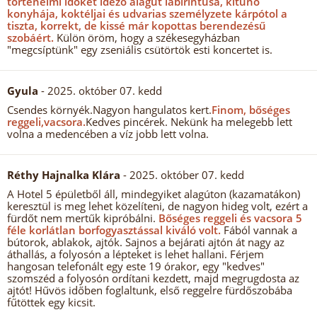
történelmi időket idéző alagút labirintusa, kitűnő
konyhája, koktéljai és udvarias személyzete kárpótol a
tiszta, korrekt, de kissé már kopottas berendezésű
szobáért.
Külön öröm, hogy a székesegyházban
"megcsíptünk" egy zseniális csütörtök esti koncertet is.
Gyula
- 2025. október 07. kedd
Csendes környék.Nagyon hangulatos kert.
Finom, bőséges
reggeli,vacsora.
Kedves pincérek. Nekünk ha melegebb lett
volna a medencében a víz jobb lett volna.
Réthy Hajnalka Klára
- 2025. október 07. kedd
A Hotel 5 épületből áll, mindegyiket alagúton (kazamatákon)
keresztül is meg lehet közelíteni, de nagyon hideg volt, ezért a
fürdőt nem mertűk kipróbálni.
Bőséges reggeli és vacsora 5
féle korlátlan borfogyasztással kiváló volt.
Fából vannak a
bútorok, ablakok, ajtók. Sajnos a bejárati ajtón át nagy az
áthallás, a folyosón a lépteket is lehet hallani. Férjem
hangosan telefonált egy este 19 órakor, egy "kedves"
szomszéd a folyosón ordítani kezdett, majd megrugdosta az
ajtót! Hűvös időben foglaltunk, első reggelre fürdőszobába
fűtöttek egy kicsit.