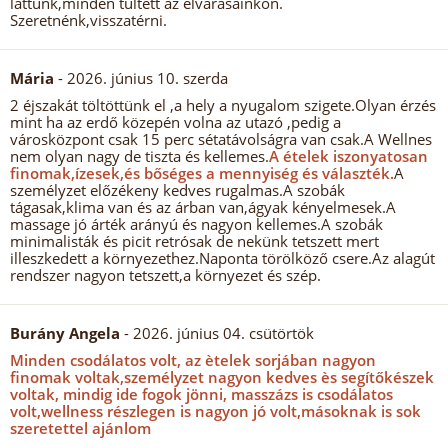
láttunk,minden túltett az elvárásainkon.
Szeretnénk,visszatérni.
Mária
- 2026. június 10. szerda
2 éjszakát töltöttünk el ,a hely a nyugalom szigete.Olyan érzés
mint ha az erdő közepén volna az utazó ,pedig a
városközpont csak 15 perc sétatávolságra van csak.A Wellnes
nem olyan nagy de tiszta és kellemes.
A ételek iszonyatosan
finomak,ízesek,és bőséges a mennyiség és választék.
A
személyzet előzékeny kedves rugalmas.A szobák
tágasak,klima van és az árban van,ágyak kényelmesek.A
massage jó árték arányú és nagyon kellemes.A szobák
minimalisták és picit retrósak de nekünk tetszett mert
illeszkedett a környezethez.Naponta törölköző csere.Az alagút
rendszer nagyon tetszett,a környezet és szép.
Burány Angela
- 2026. június 04. csütörtök
Minden csodálatos volt, az ètelek sorjában nagyon
finomak voltak,személyzet nagyon kedves ès segítőkészek
voltak, mindig ide fogok jönni, masszázs is csodálatos
volt,wellness részlegen is nagyon jó volt,másoknak is sok
szeretettel ajánlom