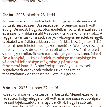
személyzet nem tette szóvá...
Csaba
- 2025. október 28. kedd
Mi már töbször voltunk a hotelben. Egèsz pontosan most
voltunk negyedszer. Összesègèben jó benyomasunk volt
eddig! De most, hogy az ötös èpületben voltunk elszállásolva
ez a szárny kritikán aluli! A szobák kicsik vèkony falakkal.... A
reggeli takarításkor a szobalányok visongva nevettek ès egyik
szobából a másikba átkiabálva a másikba beszèlgettek! Tehát
pihenni nem lehetett pedig azèrt mentünk! Wellness rèszlegen
hideg volt a víz, de senki nem volt ott akinek szólni lehetett
volna, így törölközőt sem tudtunk igényelni a szaunázáshoz!
De a konyhájuk ès az ètelek minősège mennyisège ès
választási lehetősège mèg mindig páratlanul
fenomenálisan jó!
A pincèrek/pincèrlányok kedvesek
segítőkèszek aranyosak voltak! Ez volt az utolsó
tapasztalatunk a Szent István Hotellal Egerből.
Mónika
- 2025. október 27. hétfő
Középkorú párként kettesben érkeztünk. Megérkezéskor a
recepciós hölgy eléggé unott volt és a masszázs időpontjáról
rosszul tájékoztatott, ami úgy derült ki, hogy felszóltak
telefonon, hogy 10 perce már a masszázson kellene lennem