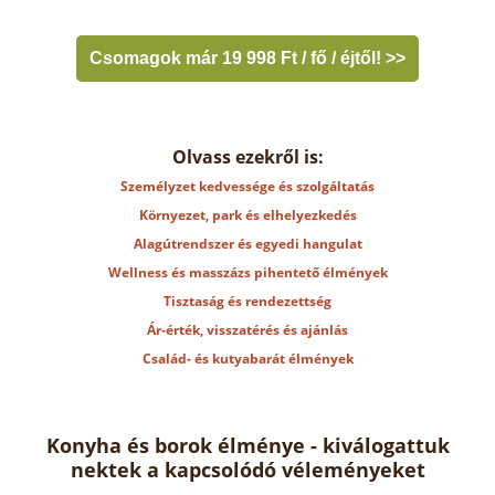
Csomagok már 19 998 Ft / fő / éjtől! >>
Olvass ezekről is:
Személyzet kedvessége és szolgáltatás
Környezet, park és elhelyezkedés
Alagútrendszer és egyedi hangulat
Wellness és masszázs pihentető élmények
Tisztaság és rendezettség
Ár-érték, visszatérés és ajánlás
Család- és kutyabarát élmények
Konyha és borok élménye - kiválogattuk
nektek a kapcsolódó véleményeket