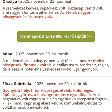
Orsolya
- 2025. november 22. szombat
A személyzet kedves, segítőkész volt. Tisztaság, csend volt,
ami nagyon fontos a pihenéshez.
Az ételek nagyon
bőségesek és ízletesek voltak.
Csomagok már 19 998 Ft / fő / éjtől! >>
Anna
- 2025. november 20. csütörtök
A medencék vize hideg, ez nem volt túl kellemes.
Az ételek
bőségesek, finomak voltak.
A szállás tiszta, rendezett, régies,
de ízléses. A hotel elhelyezkedése kiváló, Eger gyönyörű.
Főcze Gabriella
- 2025. november 20. csütörtök
Gyönyörű hely, finom/ bősèges ètelek, különleges
èpületeggyüttes, a barlangrendszere egyedülalló.
Ami
negatívum volt rögtön az elejèn egy bunkó recepcióst fogtunk
ki, aki nem/ vagy alug akarz velünk komunikalni, elutasító
volt.(hamarabb èrkeztünk).