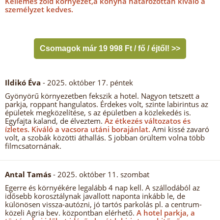
Kellemes zöld környezet,a konyha határozottan kiváló a
személyzet kedves.
Csomagok már 19 998 Ft / fő / éjtől! >>
Ildikó Éva
- 2025. október 17. péntek
Gyönyörű környezetben fekszik a hotel. Nagyon tetszett a
parkja, roppant hangulatos. Érdekes volt, szinte labirintus az
épületek megközelítése, s az épületben a közlekedés is.
Egyfajta kaland, de élveztem.
Az étkezés változatos és
ízletes.
Kiváló a vacsora utáni borajánlat.
Ami kissé zavaró
volt, a szobák közötti áthallás. S jobban örültem volna több
filmcsatornának.
Antal Tamás
- 2025. október 11. szombat
Egerre és környékére legalább 4 nap kell. A szállodából az
idősebb korosztálynak javallott naponta inkább le, de
különösen vissza-autózni, jó tartós parkolás pl. a centrum-
közeli Agria bev. központban elérhető.
A hotel parkja, a