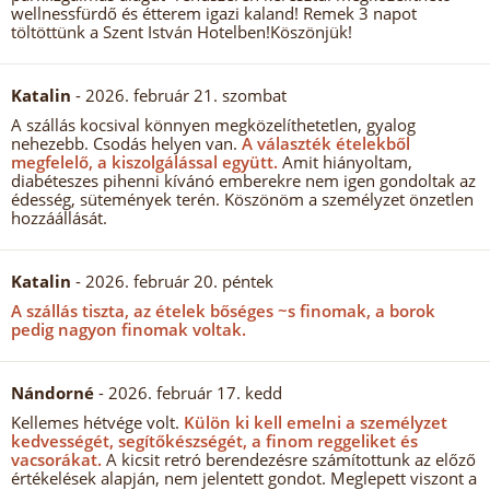
wellnessfürdő és étterem igazi kaland! Remek 3 napot
töltöttünk a Szent István Hotelben!Köszönjük!
Katalin
- 2026. február 21. szombat
A szállás kocsival könnyen megközelíthetetlen, gyalog
nehezebb. Csodás helyen van.
A választék ételekből
megfelelő, a kiszolgálással együtt.
Amit hiányoltam,
diabéteszes pihenni kívánó emberekre nem igen gondoltak az
édesség, sütemények terén. Köszönöm a személyzet önzetlen
hozzáállását.
Katalin
- 2026. február 20. péntek
A szállás tiszta, az ételek bőséges ~s finomak, a borok
pedig nagyon finomak voltak.
Nándorné
- 2026. február 17. kedd
Kellemes hétvége volt.
Külön ki kell emelni a személyzet
kedvességét, segítőkészségét, a finom reggeliket és
vacsorákat.
A kicsit retró berendezésre számítottunk az előző
értékelések alapján, nem jelentett gondot. Meglepett viszont a