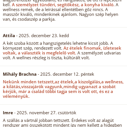
kell.
A személyzet tündéri, segítőkész, a konyha kiváló.
A
wellness remek, de a leírással ellentétben gőz nincs. A
masszőr kiváló, mindenkinek ajánlom. Nagyon szép helyen
van, és csodaszép a parkja.
Attila
- 2025. december 23. kedd
A két szoba között a hangszigetelés lehetne kicsit jobb. A
környezet szép, rendezett volt.
Az ételek finomak, ízletesek
voltak, a választék is megfelelő volt.
A személyzet udvarias
volt. A wellnes részleg is tiszta, kúltúrált volt.
Mihály Brachna
- 2025. december 12. péntek
Nekünk minden tetszett,az ételek,a kiszolgálás,a wellness,
a kilátás,visszajárók vagyunk,mindig ugyanazt a szobát
kérjük, már a család többi tagja sem is volt ott, és ez a
véleményük.
Imre
- 2025. november 27. csütörtök
A szállás a vártnál jobban tettszett. Érdekes volt az alagút
rendszer ami összekötött mindent így nem kellett a hidegben