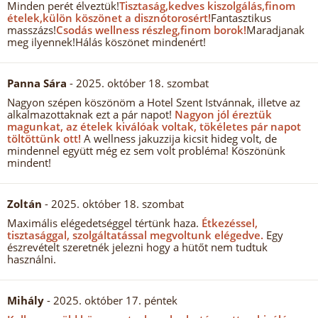
Minden perét élveztük!
Tisztaság,kedves kiszolgálás,finom
ételek,külön köszönet a disznótorosért!
Fantasztikus
masszázs!
Csodás wellness részleg,finom borok!
Maradjanak
meg ilyennek!Hálás köszönet mindenért!
Panna Sára
- 2025. október 18. szombat
Nagyon szépen köszönöm a Hotel Szent Istvánnak, illetve az
alkalmazottaknak ezt a pár napot!
Nagyon jól éreztük
magunkat, az ételek kiválóak voltak, tökéletes pár napot
töltöttünk ott!
A wellness jakuzzija kicsit hideg volt, de
mindennel együtt még ez sem volt probléma! Köszönünk
mindent!
Zoltán
- 2025. október 18. szombat
Maximális elégedetséggel tértünk haza.
Étkezéssel,
tisztasággal, szolgáltatással megvoltunk elégedve.
Egy
észrevételt szeretnék jelezni hogy a hütőt nem tudtuk
használni.
Mihály
- 2025. október 17. péntek