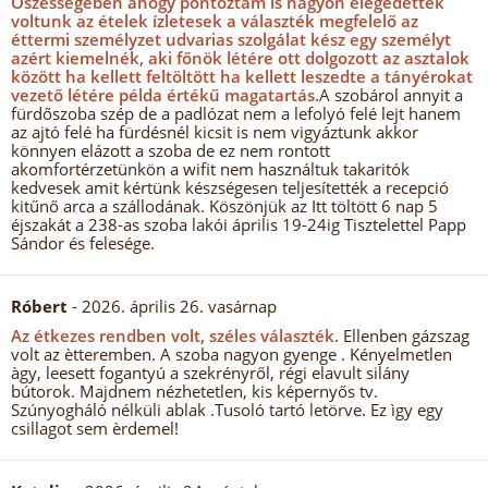
Öszességében ahogy pontoztam is nagyon elégedettek
voltunk az ételek ízletesek a választék megfelelő az
éttermi személyzet udvarias szolgálat kész egy személyt
azért kiemelnék, aki főnök létére ott dolgozott az asztalok
között ha kellett feltöltött ha kellett leszedte a tányérokat
vezető létére példa értékű magatartás.
A szobárol annyit a
fürdőszoba szép de a padlózat nem a lefolyó felé lejt hanem
az ajtó felé ha fürdésnél kicsit is nem vigyáztunk akkor
könnyen elázott a szoba de ez nem rontott
akomfortérzetünkön a wifit nem használtuk takaritók
kedvesek amit kértünk készségesen teljesítették a recepció
kitűnő arca a szállodának. Köszönjük az Itt töltött 6 nap 5
éjszakát a 238-as szoba lakói április 19-24ig Tisztelettel Papp
Sándor és felesége.
Róbert
- 2026. április 26. vasárnap
Az étkezes rendben volt, széles választék.
Ellenben gázszag
volt az ètteremben. A szoba nagyon gyenge . Kényelmetlen
àgy, leesett fogantyú a szekrényről, régi elavult silány
bútorok. Majdnem nézhetetlen, kis képernyős tv.
Szúnyogháló nélküli ablak .Tusoló tartó letörve. Ez ìgy egy
csillagot sem èrdemel!