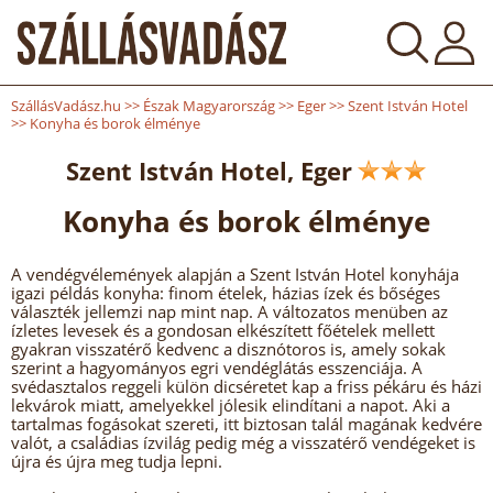
SzállásVadász.hu
>>
Észak Magyarország
>>
Eger
>>
Szent István Hotel
>>
Konyha és borok élménye
Szent István Hotel, Eger
Konyha és borok élménye
A vendégvélemények alapján a Szent István Hotel konyhája
igazi példás konyha: finom ételek, házias ízek és bőséges
választék jellemzi nap mint nap. A változatos menüben az
ízletes levesek és a gondosan elkészített főételek mellett
gyakran visszatérő kedvenc a disznótoros is, amely sokak
szerint a hagyományos egri vendéglátás esszenciája. A
svédasztalos reggeli külön dicséretet kap a friss pékáru és házi
lekvárok miatt, amelyekkel jólesik elindítani a napot. Aki a
tartalmas fogásokat szereti, itt biztosan talál magának kedvére
valót, a családias ízvilág pedig még a visszatérő vendégeket is
újra és újra meg tudja lepni.