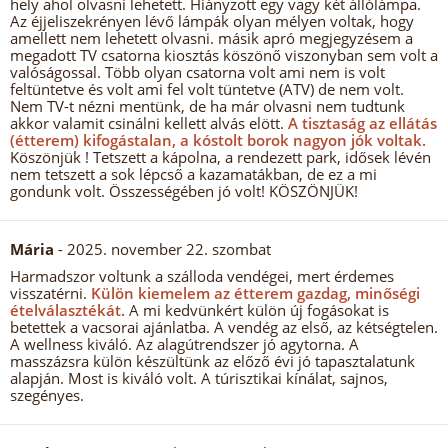
hely ahol olvasni lehetett. Hiányzott egy vagy két állólámpa.
Az éjjeliszekrényen lévő lámpák olyan mélyen voltak, hogy
amellett nem lehetett olvasni. másik apró megjegyzésem a
megadott TV csatorna kiosztás köszönő viszonyban sem volt a
valóságossal. Több olyan csatorna volt ami nem is volt
feltüntetve és volt ami fel volt tüntetve (ATV) de nem volt.
Nem TV-t nézni mentünk, de ha már olvasni nem tudtunk
akkor valamit csinálni kellett alvás elött.
A tisztaság az ellátás
(étterem) kifogástalan, a kóstolt borok nagyon jók voltak.
Köszönjük ! Tetszett a kápolna, a rendezett park, idősek lévén
nem tetszett a sok lépcső a kazamatákban, de ez a mi
gondunk volt. Összességében jó volt! KÖSZÖNJÜK!
Mária
- 2025. november 22. szombat
Harmadszor voltunk a szálloda vendégei, mert érdemes
visszatérni.
Külön kiemelem az étterem gazdag, minőségi
ételválasztékát.
A mi kedvünkért külön új fogásokat is
betettek a vacsorai ajánlatba. A vendég az első, az kétségtelen.
A wellness kiváló. Az alagútrendszer jó agytorna. A
masszázsra külön készültünk az előző évi jó tapasztalatunk
alapján. Most is kiváló volt. A túrisztikai kínálat, sajnos,
szegényes.