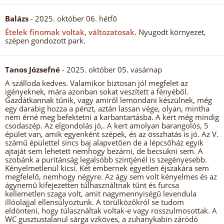
Balázs
- 2025. október 06. hétfő
Ételek finomak voltak, változatosak.
Nyugodt környezet,
szépen gondozott park.
Tanos Józsefné
- 2025. október 05. vasárnap
A szálloda kedves. Valamikor biztosan jól megfelet az
igényeknek, mára azonban sokat veszített a fényéből.
Gazdátkannak tűnik, vagy amiről lemondani készülnek, még
egy darabig hozza a pénzt, aztán lassan vége, olyan, mintha
nem érné meg befektetni a karbantartásba. A kert még mindig
csodaszép. Az elgondolás jó,. A kert amolyan barangolós, 5
épület van, amik egyenként szépek, és az összhatás is jó. Az V.
számű épülettel sincs baj alapvetően de a lépcsőház egyik
ajtaját sem lehetett nemhogy bezárni, de becsukni sem. A
szobánk a puritánság legalsóbb szintjénél is szegényesebb.
Kényelmetlenül kicsi. Két embernek egyetlen éjszakára sem
megfelelő, nemhogy négyre. Az ágy sem volt kényelmes és az
ágynemű kifejezetten túlhasználtnak tűnt és furcsa
kellemetlen szaga volt, amit nagymennyiségű levendula
illóolajjal ellensúlyoztunk. A törülközőkról se tudom
eldönteni, hogy túlasználtak voltak-e vagy rosszulmosottak. A
WC gusztustalanul sárga vzköves, a zuhanykabin záródó