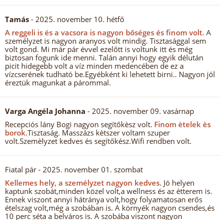
Tamás
- 2025. november 10. hétfő
A reggeli is és a vacsora is nagyon bőséges és finom volt.
A
személyzet is nagyon aranyos volt mindig. Tisztasággal sem
volt gond. Mi már pár évvel ezelőtt is voltunk itt és még
biztosan fogunk ide menni. Talán annyi hogy egyik délután
picit hidegebb volt a víz minden medencében de ez a
vízcserének tudható be.Egyébként ki lehetett birni.. Nagyon jól
éreztük magunkat a párommal.
Varga Angéla Johanna
- 2025. november 09. vasárnap
Recepciós lány Bogi nagyon segítőkèsz volt.
Finom ètelek ès
borok.
Tisztaság. Masszázs kètszer voltam szuper
volt.Szemèlyzet kedves és segítőkész.Wifi rendben volt.
Fiatal pár
- 2025. november 01. szombat
Kellemes hely, a személyzet nagyon kedves.
Jó helyen
kaptunk szobát,minden közel volt,a wellness és az étterem is.
Ennek viszont annyi hátránya volt,hogy folyamatosan erős
ételszag volt,még a szobában is. A környék nagyon csendes,és
10 perc séta a belváros is. A szobába viszont nagyon