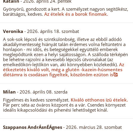
Katalin
- 2026. április 24. péntek
Gyönyörű, gondozott a kert. A személyzet nagyon segitőkész,
barátságos, kedves.
Az ételek és a borok finomak.
Veronika
- 2026. április 18. szombat
A sok-sok lépcső és szintkülönbség, illetve az ebből adódó
akadálymentesség hiányát talán érdemes volna feltüntetni a
honlapon - mi idős, és betegségekkel együttélő emberek
meglepődtünk ezen a helyi sajátosságon. A szálloda térképén
be lehetne rajzolni a kevesebb lépcsős útvonalakat (az
emelkedőkön-lejtőkön van, aki könnyebben közlekedik).
Az
étkeztetés kiváló volt, még a glutén -kazein-húsmentes
diétámra is csodásan figyeltek, köszönöm ezúton is🥰
Milan
- 2026. április 08. szerda
Figyelmes és kedves személyzet.
Kíváló otthonos ízü ételek.
Pár perc séta az óváros központ és a vár. Csendes környezet
ideális kikapcsolódási és pihenési lehetőséget kínál.
Szappanos AndrÁsnÉÁgnes
- 2026. március 28. szombat