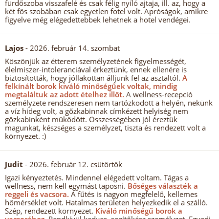
fürdőszoba visszafelé és csak félig nyíló ajtaja, ill. az, hogy a
két fős szobában csak egyetlen fotel volt. Apróságok, amikre
figyelve még elégedettebbek lehetnek a hotel vendégei.
Lajos
- 2026. február 14. szombat
Köszönjük az étterem személyzetének figyelmességét,
élelmiszer-intoleranciával érkeztünk, ennek ellenére is
biztosították, hogy jóllakottan álljunk fel az asztaltól.
A
felkínált borok kiváló minőségűek voltak, mindig
megtaláltuk az adott ételhez illőt.
A wellness-recepció
személyzete rendszeresen nem tartózkodott a helyén, nekünk
a víz hideg volt, a gőzkabinnak címkézett helyiség nem
gőzkabinként működött. Összességében jól éreztük
magunkat, készséges a személyzet, tiszta és rendezett volt a
környezet. :)
Judit
- 2026. február 12. csütörtök
Igazi kényeztetés. Mindennel elégedett voltam. Tágas a
wellness, nem kell egymást taposni.
Bőséges választék a
reggeli és vacsora.
A fűtés is nagyon megfelelő, kellemes
hőmérséklet volt. Hatalmas területen helyezkedik el a szálló.
Szép, rendezett környezet.
Kiváló minőségű borok a