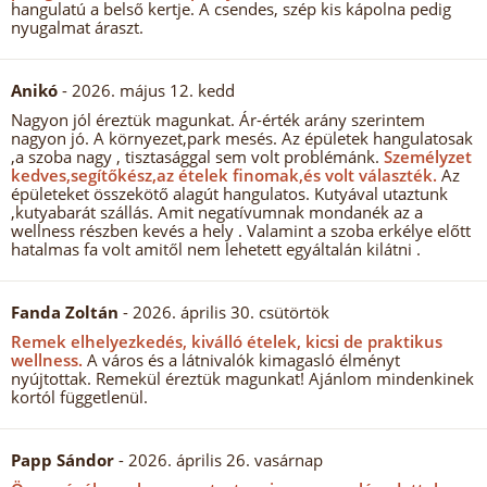
hangulatú a belső kertje. A csendes, szép kis kápolna pedig
nyugalmat áraszt.
Anikó
- 2026. május 12. kedd
Nagyon jól éreztük magunkat. Ár-érték arány szerintem
nagyon jó. A környezet,park mesés. Az épületek hangulatosak
,a szoba nagy , tisztasággal sem volt problémánk.
Személyzet
kedves,segítőkész,az ételek finomak,és volt választék.
Az
épületeket összekötő alagút hangulatos. Kutyával utaztunk
,kutyabarát szállás. Amit negatívumnak mondanék az a
wellness részben kevés a hely . Valamint a szoba erkélye előtt
hatalmas fa volt amitől nem lehetett egyáltalán kilátni .
Fanda Zoltán
- 2026. április 30. csütörtök
Remek elhelyezkedés, kiválló ételek, kicsi de praktikus
wellness.
A város és a látnivalók kimagasló élményt
nyújtottak. Remekül éreztük magunkat! Ajánlom mindenkinek
kortól függetlenül.
Papp Sándor
- 2026. április 26. vasárnap