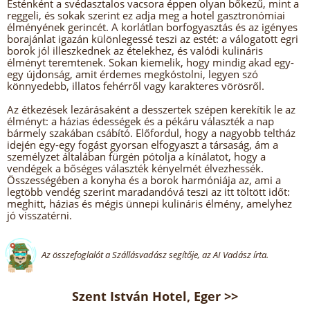
Esténként a svédasztalos vacsora éppen olyan bőkezű, mint a
reggeli, és sokak szerint ez adja meg a hotel gasztronómiai
élményének gerincét. A korlátlan borfogyasztás és az igényes
borajánlat igazán különlegessé teszi az estét: a válogatott egri
borok jól illeszkednek az ételekhez, és valódi kulináris
élményt teremtenek. Sokan kiemelik, hogy mindig akad egy-
egy újdonság, amit érdemes megkóstolni, legyen szó
könnyedebb, illatos fehérről vagy karakteres vörösről.
Az étkezések lezárásaként a desszertek szépen kerekítik le az
élményt: a házias édességek és a pékáru választék a nap
bármely szakában csábító. Előfordul, hogy a nagyobb teltház
idején egy-egy fogást gyorsan elfogyaszt a társaság, ám a
személyzet általában fürgén pótolja a kínálatot, hogy a
vendégek a bőséges választék kényelmét élvezhessék.
Összességében a konyha és a borok harmóniája az, ami a
legtöbb vendég szerint maradandóvá teszi az itt töltött időt:
meghitt, házias és mégis ünnepi kulináris élmény, amelyhez
jó visszatérni.
Az összefoglalót a Szállásvadász segítője, az AI Vadász írta.
Szent István Hotel, Eger >>