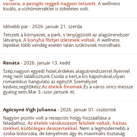
vacsora, a pezsgős reggeli nagyon tetszett.
A wellness
kiváló, a vízhőmérséklet is tökéletes volt.
Idősebb pár
- 2026. január 21. szerda
Tetszett a környezet, a park, s lenyűgözött az alagútrendszer
látványa.
A konyha főztjei ízletesek voltak.
A wellness
léptékei több vendég esetén talán szűkösnek mondható.
Renàta
- 2026. január 13. kedd
Szép,nagyon egyedi hotel,érdekes alagutrendszerrel.Ilyennel
még nem talàlkoztunk.Csoda a kert,a kis kàpolnával,olyan
romantikus hangulatú az egész!A Személyzet
kedves,segítőkész.
Az ételek finomak.
És a vàros sincs messze
gyalog sem.Már 3.-szor jàrtunk itt.
Agócsyné Vigh Julianna
- 2026. január 01. csütörtök
Nagyon pozitív volt a recepciós hölgy hozzáállása a
feladathoz.
Az ételek várakozáson felüliek voltak, házias
ízekkel, különleges desszertekkel.
Nem a legmodernebb a
szoba bútorzata, de kényelmes ágy és maximális tisztaság