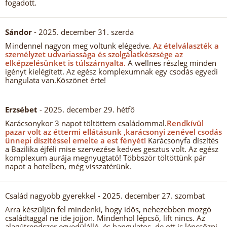
fogadott.
Sándor
- 2025. december 31. szerda
Mindennel nagyon meg voltunk elégedve.
Az ételválaszték a
személyzet udvariassága és szolgálatkészsége az
elképzelésünket is túlszárnyalta.
A wellnes részleg minden
igényt kielégített. Az egész komplexumnak egy csodás egyedi
hangulata van.Köszönet érte!
Erzsébet
- 2025. december 29. hétfő
Karácsonykor 3 napot töltöttem családommal.
Rendkívül
pazar volt az éttermi ellátásunk ,karácsonyi zenével csodás
ünnepi díszítéssel emelte a est fényét!
Karácsonyfa díszítés
a Bazilika éjféli mise szervezése kedves gesztus volt. Az egész
komplexum aurája megnyugtató! Többször töltöttünk pár
napot a hotelben, még visszatérünk.
Család nagyobb gyerekkel
- 2025. december 27. szombat
Arra készüljön fel mindenki, hogy idős, nehezebben mozgó
családtaggal ne ide jöjjön. Mindenhol lépcső, lift nincs. Az
alagútrendszer egyedülálló, és hangulatos, de ott is lépcsőzni