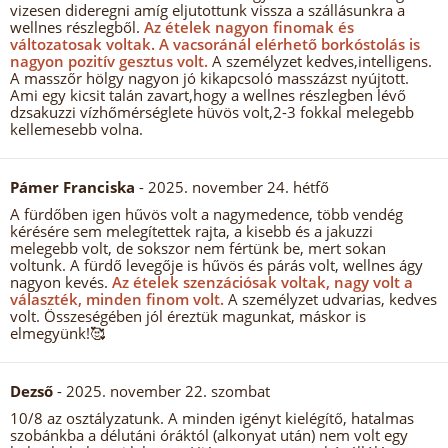
vizesen dideregni amíg eljutottunk vissza a szállásunkra a
wellnes részlegből.
Az ételek nagyon finomak és
változatosak voltak.
A vacsoránál elérhető borkóstolás is
nagyon pozitív gesztus volt.
A személyzet kedves,intelligens.
A masszőr hölgy nagyon jó kikapcsoló masszázst nyújtott.
Ami egy kicsit talán zavart,hogy a wellnes részlegben lévő
dzsakuzzi vízhőmérséglete hüvös volt,2-3 fokkal melegebb
kellemesebb volna.
Pámer Franciska
- 2025. november 24. hétfő
A fürdőben igen hűvös volt a nagymedence, több vendég
kérésére sem melegítettek rajta, a kisebb és a jakuzzi
melegebb volt, de sokszor nem fértünk be, mert sokan
voltunk. A fürdő levegője is hűvös és párás volt, wellnes ágy
nagyon kevés.
Az ételek szenzációsak voltak, nagy volt a
választék, minden finom volt.
A személyzet udvarias, kedves
volt. Összeségében jól éreztük magunkat, máskor is
elmegyünk!🥰
Dezső
- 2025. november 22. szombat
10/8 az osztályzatunk. A minden igényt kielégítő, hatalmas
szobánkba a délutáni óráktól (alkonyat után) nem volt egy