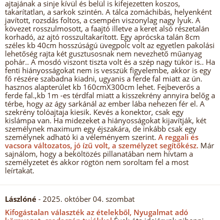
ajtajának a sinje kívül és belül is kifejezetten koszos,
takarítatlan, a sarkok szintén. A tálca zomáchibás, helyenként
javított, rozsdás foltos, a csempén viszonylag nagy lyuk. A
kövezet rosszulmosott, a faajtó illetve a keret alsó részetalán
korhadó, az ajtó rosszultakarított. Egy aprócska talán 8cm
széles kb 40cm hosszúságú üvegpolc volt az egyetlen pakolási
lehetőség rajta két gusztusosnak nem nevezhető műanyag
pohár.. A mosdó viszont tiszta volt és a szép nagy tükör is.. Ha
fenti hiányosságokat nem is vesszük figyelembe, akkor is egy
fő részére szabadna kiadni, ugyanis a ferde fal miatt az ún.
hasznos alapterúlet kb 160cmX300cm lehet. Fejbeverős a
ferde fal.,kb 1m -es térdfal miatt a kisszekrény annyira belőg a
térbe, hogy az ágy sarkánál az ember lába nehezen fér el. A
szekrény tolóajtaja kiesik. Kevés a konektor, csak egy
kislámpa van. Ha midezeket a hiányosságokat kijavítják, két
személynek maximum egy éjszakára, de inkább csak egy
személynek adható ki a véleményem szerint.
A reggali és
vacsora változatos, jó ízű volt, a személyzet segítőkész.
Már
sajnálom, hogy a beköltözés pillanatában nem hívtam a
személyzetet és akkor rögtön nem soroltam fel a most
leírtakat.
Lászlóné
- 2025. október 04. szombat
Kifogástalan választék az ételekből, Nyugalmat adó