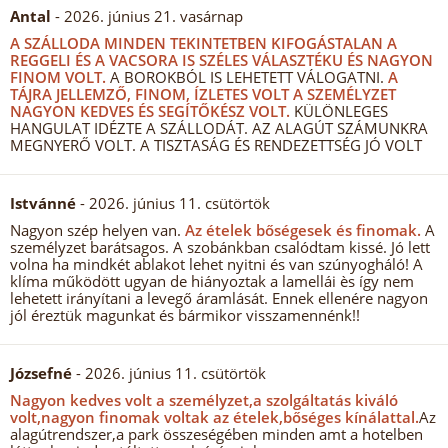
Antal
- 2026. június 21. vasárnap
A SZÁLLODA MINDEN TEKINTETBEN KIFOGÁSTALAN A
REGGELI ÉS A VACSORA IS SZÉLES VÁLASZTÉKU ÉS NAGYON
FINOM VOLT.
A BOROKBÓL IS LEHETETT VÁLOGATNI.
A
TÁJRA JELLEMZŐ, FINOM, ÍZLETES VOLT A SZEMÉLYZET
NAGYON KEDVES ÉS SEGÍTŐKÉSZ VOLT.
KÜLÖNLEGES
HANGULAT IDÉZTE A SZÁLLODÁT. AZ ALAGÚT SZÁMUNKRA
MEGNYERŐ VOLT. A TISZTASÁG ÉS RENDEZETTSÉG JÓ VOLT
Istvánné
- 2026. június 11. csütörtök
Nagyon szép helyen van.
Az ételek bőségesek és finomak.
A
személyzet barátsagos. A szobánkban csalódtam kissé. Jó lett
volna ha mindkét ablakot lehet nyitni és van szúnyogháló! A
klíma működött ugyan de hiányoztak a lamellái ès így nem
lehetett irányítani a levegő áramlását. Ennek ellenére nagyon
jól éreztük magunkat és bármikor visszamennénk!!
Józsefné
- 2026. június 11. csütörtök
Nagyon kedves volt a személyzet,a szolgáltatás kiváló
volt,nagyon finomak voltak az ételek,bőséges kínálattal.
Az
alagútrendszer,a park összeségében minden amt a hotelben