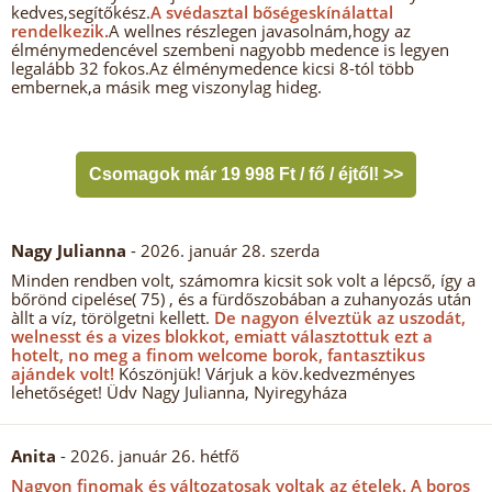
kedves,segítőkész.
A svédasztal bőségeskínálattal
rendelkezik.
A wellnes részlegen javasolnám,hogy az
élménymedencével szembeni nagyobb medence is legyen
legalább 32 fokos.Az élménymedence kicsi 8-tól több
embernek,a másik meg viszonylag hideg.
Csomagok már 19 998 Ft / fő / éjtől! >>
Nagy Julianna
- 2026. január 28. szerda
Minden rendben volt, számomra kicsit sok volt a lépcső, így a
bőrönd cipelése( 75) , és a fürdőszobában a zuhanyozás után
àllt a víz, törölgetni kellett.
De nagyon élveztük az uszodát,
welnesst és a vizes blokkot, emiatt választottuk ezt a
hotelt, no meg a finom welcome borok, fantasztikus
ajándek volt!
Kószönjük! Várjuk a köv.kedvezményes
lehetőséget! Üdv Nagy Julianna, Nyiregyháza
Anita
- 2026. január 26. hétfő
Nagyon finomak és változatosak voltak az ételek.
A boros