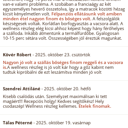
van-e valami probléma. A szobában a franciaágy az két
egyszemélyes heverő összetolva, így a matracok közötti hézag
kicsit kényelmetlen volt.
Félpanziós ellátásunk volt amiben
minden étel nagyon finom és bőséges volt.
A felszolgálók
készségesek voltak. Korlátlan borfogyasztás a vacsora alatt. A
wellness részleg elég kicsi ahhoz képest hogy hány férőhelyes
a szálloda. Inkább átmentünk a termálfürdőbe. Gyalogosan
10-15 perc sétára volt. Összességében jól éreztük magunkat.
Kövér Róbert
- 2025. október 23. csütörtök
Nagyon jó volt a szállás bőséges finom reggeli és a vacsora
is.
A wellness részleg is jó volt kár hogy a gőz kabint nem
tudtuk kipróbálni de ezt leszámítva minden jó volt
Szendrei Attiláné
- 2025. október 20. hétfő
Kisebb csalódás után. Személyzet maximálisan ki tett
magáért!!! Recepciós hölgy! Kedves segítőkész! Hely
csodaszép! Wellness részleg kellemes.
Ételek finomak.
Tálas Péterné
- 2025. október 19. vasárnap