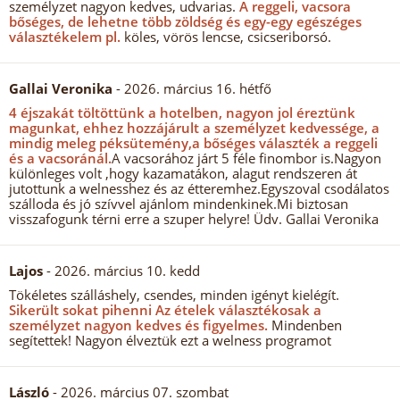
személyzet nagyon kedves, udvarias.
A reggeli, vacsora
bőséges, de lehetne több zöldség és egy-egy egészéges
választékelem pl.
köles, vörös lencse, csicseriborsó.
Gallai Veronika
- 2026. március 16. hétfő
4 éjszakát töltöttünk a hotelben, nagyon jol éreztünk
magunkat, ehhez hozzájárult a személyzet kedvessége, a
mindig meleg péksütemény,a bőséges választék a reggeli
és a vacsoránál.
A vacsorához járt 5 féle finombor is.Nagyon
különleges volt ,hogy kazamatákon, alagut rendszeren át
jutottunk a welnesshez és az étteremhez.Egyszoval csodálatos
szálloda és jó szívvel ajánlom mindenkinek.Mi biztosan
visszafogunk térni erre a szuper helyre! Üdv. Gallai Veronika
Lajos
- 2026. március 10. kedd
Tökéletes szálláshely, csendes, minden igényt kielégít.
Sikerült sokat pihenni Az ételek választékosak a
személyzet nagyon kedves és figyelmes.
Mindenben
segítettek! Nagyon élveztük ezt a welness programot
László
- 2026. március 07. szombat