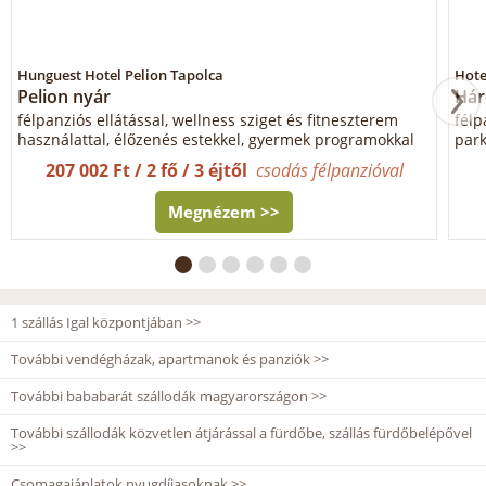
Hunguest Hotel Pelion Tapolca
Hote
Pelion nyár
Hár
félpanziós ellátással, wellness sziget és fitneszterem
félp
használattal, élőzenés estekkel, gyermek programokkal
park
207 002 Ft / 2 fő / 3 éjtől
csodás félpanzióval
Megnézem >>
1 szállás Igal központjában >>
További vendégházak, apartmanok és panziók >>
További bababarát szállodák magyarországon >>
További szállodák közvetlen átjárással a fürdőbe, szállás fürdőbelépővel
>>
Csomagajánlatok nyugdíjasoknak >>