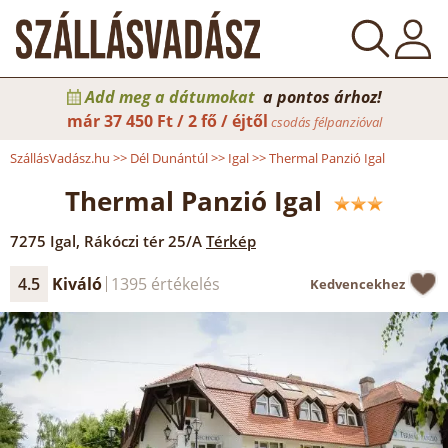
Add meg a dátumokat
a pontos árhoz!
már
37 450 Ft / 2 fő / éjtől
csodás félpanzióval
SzállásVadász.hu
>>
Dél Dunántúl
>>
Igal
>>
Thermal Panzió Igal
Thermal Panzió Igal
7275
Igal
,
Rákóczi tér 25/A
Térkép
4.5
Kiváló
1395 értékelés
Kedvencekhez