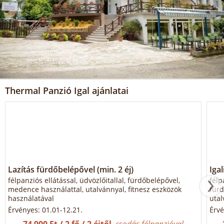
Thermal Panzió Igal ajánlatai
Lazítás fürdőbelépővel (min. 2 éj)
Igal
félpanziós ellátással, üdvözlőitallal, fürdőbelépővel,
félp
medence használattal, utalvánnyal, fitnesz eszközök
fürd
használatával
utal
Érvényes: 01.01-12.21.
Érvé
74 900 Ft / 2 fő / 2 éjtől
csodás félpanzióval