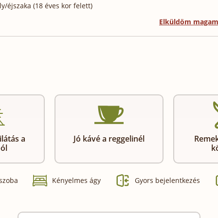
/éjszaka (18 éves kor felett)
Elküldöm maga
látás a
Jó kávé a reggelinél
Remek
ól
k
 szoba
Kényelmes ágy
Gyors bejelentkezés