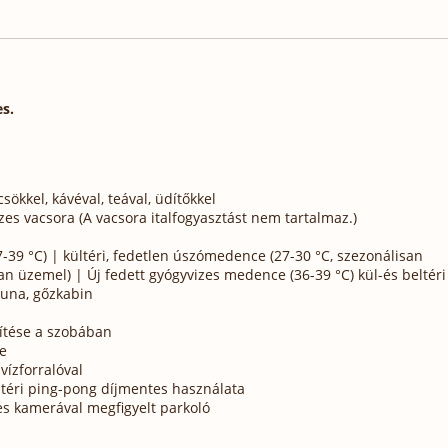
es.
ökkel, kávéval, teával, üdítőkkel
zes vacsora (A vacsora italfogyasztást nem tartalmaz.)
7-39 °C) | kültéri, fedetlen úszómedence (27-30 °C, szezonálisan
 üzemel) | Új fedett gyógyvizes medence (36-39 °C) kül-és beltéri
auna, gőzkabin
ítése a szobában
e
vízforralóval
ültéri ping-pong díjmentes használata
nes kamerával megfigyelt parkoló