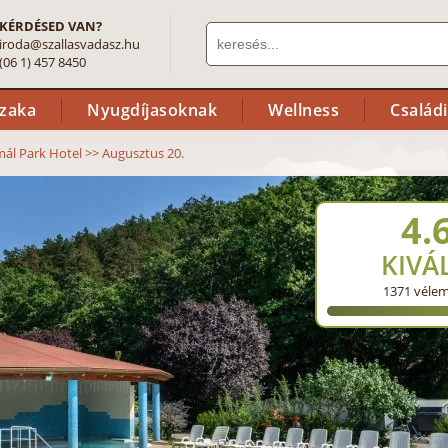
KÉRDÉSED VAN?
iroda@szallasvadasz.hu
(06 1) 457 8450
szaka
Nyugdíjasoknak
Wellness
Család
ál Park Hotel
>>
Augusztus 20.
4.
KIVÁ
1371
véle