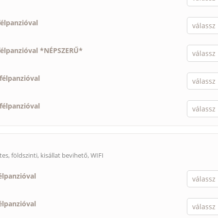
félpanzióval
félpanzióval *NÉPSZERŰ*
félpanzióval
félpanzióval
s, földszinti,
kisállat bevihető
, WIFI
élpanzióval
élpanzióval