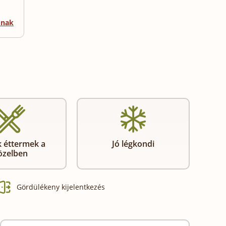
mnak
 éttermek a
Jó légkondi
özelben
Gördülékeny kijelentkezés