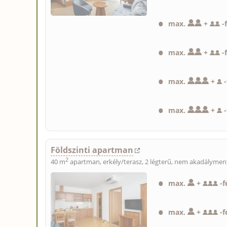
max.
+
-
max.
+
-
max.
+
-
max.
+
-
Földszinti apartman
2
40 m
apartman, erkély/terasz, 2 légterű, nem akadálymente
max.
+
-
f
max.
+
-
f