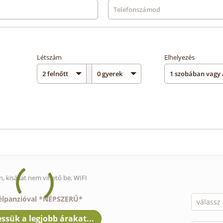
Létszám
Elhelyezés
n,
kisállat nem vihető be
, WIFI
élpanzióval *NÉPSZERŰ*