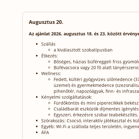
Augusztus 20.
Az ajánlat 2026. augusztus 18. és 23. között érvény
Szállás
a kiválasztott szobatípusban
Étkezés:
Bőséges, házias büféreggeli friss gyümölcs
Büfévacsora vagy 20 fő alatt tányérszervi
Wellness:
Fedett, kültéri gyógyvizes ülőmedence (3
üzemel) és gyermekmedence (szezonálisan
pihenőtér, napozóágyak, finn- és infrasz
Kényelmi szolgáltatások:
Fürdőköntös és mini piperecikkek bekész
Családbarát eszközök díjmentes igénylés
Egyszeri, érkezésre szobai teabekészítés, 
Szórakozás: Csocsó, interaktív játékasztal és k
Egyéb: Wi-Fi a szálloda teljes területén, ingye
ÁFA