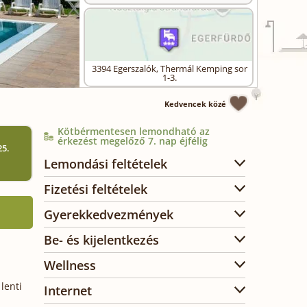
3394
Egerszalók
,
Thermál Kemping sor
1-3.
Kedvencek közé
Kötbérmentesen lemondható az
érkezést megelőző 7. nap éjfélig
25.
)
Lemondási feltételek
Fizetési feltételek
Gyerekkedvezmények
Be- és kijelentkezés
Wellness
lenti
Internet