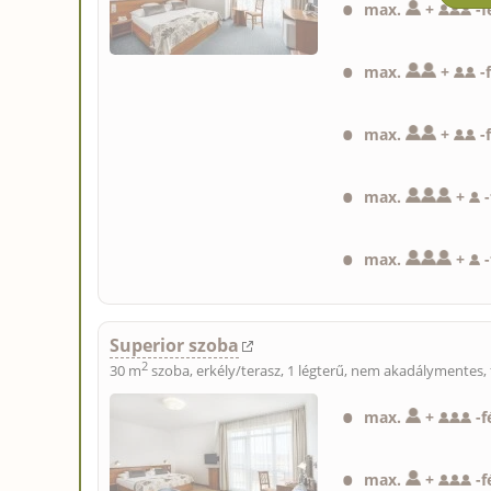
max.
+
-
f
max.
+
-
max.
+
-
max.
+
-
max.
+
-
Superior szoba
2
30 m
szoba, erkély/terasz, 1 légterű, nem akadálymentes, 
max.
+
-
f
max.
+
-
f