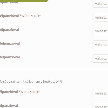
élpanzióval
félpanzióval *NÉPSZERŰ*
félpanzióval
félpanzióval
félpanzióval
felsőbb szinten,
kisállat nem vihető be
, WIFI
élpanzióval *NÉPSZERŰ*
élpanzióval