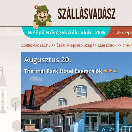
Belépő Hűségakciók: akár -28%
2-3 éj
SzállásVadász.hu
>>
Észak Magyarország
>>
Egerszalók
>>
Therm
Augusztus 20.
Thermál Park Hotel Egerszalók