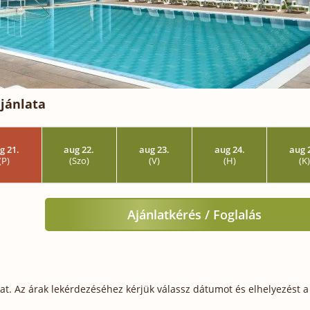
jánlata
g 21.
aug 22.
aug 23.
aug 24.
aug 
(P)
(Szo)
(V)
(H)
(K
Ajánlatkérés / Foglalás
t. Az árak lekérdezéséhez kérjük válassz dátumot és elhelyezést a 