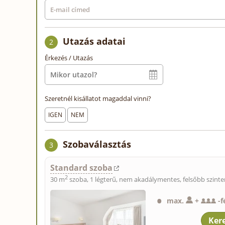
Utazás adatai
2
Érkezés / Utazás
Szeretnél kisállatot magaddal vinni?
IGEN
NEM
Szobaválasztás
3
Standard szoba
2
30 m
szoba, 1 légterű, nem akadálymentes, felsőbb szinte
max.
+
-
f