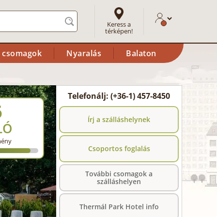
Keress a
térképen!
i csomagok
Nyaralás
Balaton
Telefonálj: (+36-1) 457-8450
6
Írj a szálláshelynek
LÓ
mény
Csoportos foglalás
További csomagok a
szálláshelyen
Thermál Park Hotel info