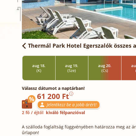
Thermál Park Hotel Egerszalók
összes a
aug 18.
aug 19.
aug 20.
au
(K)
(Sze)
(Cs)
Válassz dátumot a naptárban!
61 200 Ft
Jelentkezz be a jobb árért!
2 fő / éjtől
kiváló félpanzióval
A szálloda foglaltság függvényében határozza meg az ára
űrlapon!