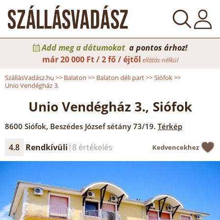
Add meg a dátumokat
a pontos árhoz!
már
20 000 Ft / 2 fő / éjtől
ellátás nélkül
SzállásVadász.hu
>>
Balaton
>>
Balaton déli part
>>
Siófok
>>
Unio Vendégház 3.
Unio Vendégház 3., Siófok
8600
Siófok
,
Beszédes József sétány 73/19.
Térkép
4.8
Rendkívüli
8 értékelés
Kedvencekhez