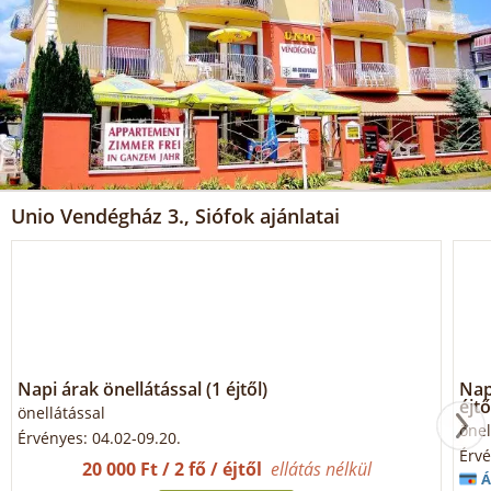
Unio Vendégház 3., Siófok ajánlatai
Napi árak önellátással (1 éjtől)
Napi
éjtő
önellátással
önel
Érvényes: 04.02-09.20.
Érvé
20 000 Ft / 2 fő / éjtől
ellátás nélkül
Á