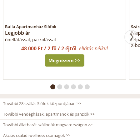
Balla Apartmanház Siófok
Szár
Legjobb ár
Nap
önellátással, parkolással
félp
X-bo
48 000 Ft / 2 fő / 2 éjtől
ellátás nélkül
Megnézem >>
További 28 szállás Siófok központjában >>
További vendégházak, apartmanok és panziók >>
További állatbarát szállodák magyarországon >>
Akciós családi wellness csomagok >>