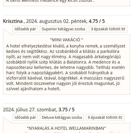
A benti wellness medence egy kicsit zsúfolt .
Krisztina
, 2024. augusztus 02. péntek,
4.75 / 5
Idősebb pár
Superior kétágyas szoba
3 éjszakát töltött itt
"
MINI VAKÁCIÓ
"
A hotel elhelyezkedése kíváló, a konyha remek, a személyzet
kedves és segítőkész. Az szobánkból a kilátás a parkolóra
nyílt, az nem volt nagy élmény. A magasabb árkategóriájú
szobákból nyílik szép kilátás a Balatonra. A medence és a
napozóterasz kellemes, de lehetne nagyobb. Teltház esetén
harc folyik a napozóágyakért. A szobából hiányoltuk a
vízforralót kávéval, teával, bögrékkel. A masszázs nagyszerű
volt. Mindent összevetve nagyon jól éreztük magunkat, jó
szívvel ajánlhatom a hotelt.
2024. július 27. szombat,
3.75 / 5
Idősebb pár
Deluxe kétágyas szoba
6 éjszakát töltött itt
"
NYARALÁS A HOTEL WELLAMARINBAN
"