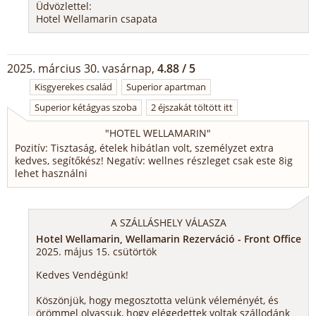
Üdvözlettel:
Hotel Wellamarin csapata
2025. március 30. vasárnap,
4.88 / 5
Kisgyerekes család
Superior apartman
Superior kétágyas szoba
2 éjszakát töltött itt
"
HOTEL WELLAMARIN
"
Pozitív: Tisztaság, ételek hibátlan volt, személyzet extra
kedves, segítőkész! Negatív: wellnes részleget csak este 8ig
lehet használni
A SZÁLLÁSHELY VÁLASZA
Hotel Wellamarin, Wellamarin Rezerváció - Front Office
2025. május 15. csütörtök
Kedves Vendégünk!
Köszönjük, hogy megosztotta velünk véleményét, és
örömmel olvassuk, hogy elégedettek voltak szállodánk