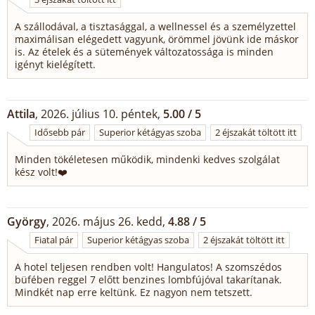
A szállodával, a tisztasággal, a wellnessel és a személyzettel
maximálisan elégedett vagyunk, örömmel jövünk ide máskor
is. Az ételek és a sütemények változatossága is minden
igényt kielégített.
Attila
, 2026. július 10. péntek,
5.00 / 5
Idősebb pár
Superior kétágyas szoba
2 éjszakát töltött itt
Minden tökéletesen működik, mindenki kedves szolgálat
kész volt!❤️
György
, 2026. május 26. kedd,
4.88 / 5
Fiatal pár
Superior kétágyas szoba
2 éjszakát töltött itt
A hotel teljesen rendben volt! Hangulatos! A szomszédos
büfében reggel 7 előtt benzines lombfújóval takarítanak.
Mindkét nap erre keltünk. Ez nagyon nem tetszett.