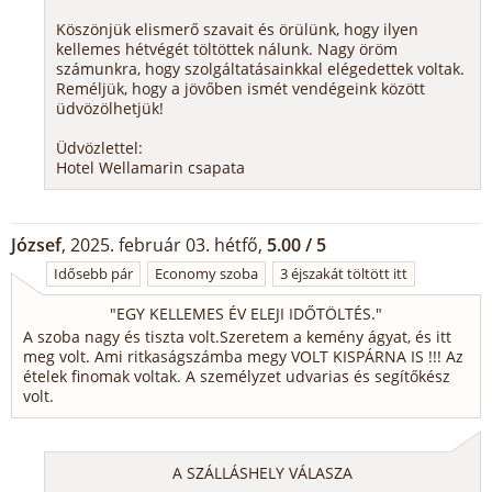
Köszönjük elismerő szavait és örülünk, hogy ilyen
kellemes hétvégét töltöttek nálunk. Nagy öröm
számunkra, hogy szolgáltatásainkkal elégedettek voltak.
Reméljük, hogy a jövőben ismét vendégeink között
üdvözölhetjük!
Üdvözlettel:
Hotel Wellamarin csapata
József
, 2025. február 03. hétfő,
5.00 / 5
Idősebb pár
Economy szoba
3 éjszakát töltött itt
"
EGY KELLEMES ÉV ELEJI IDŐTÖLTÉS.
"
A szoba nagy és tiszta volt.Szeretem a kemény ágyat, és itt
meg volt. Ami ritkaságszámba megy VOLT KISPÁRNA IS !!! Az
ételek finomak voltak. A személyzet udvarias és segítőkész
volt.
A SZÁLLÁSHELY VÁLASZA