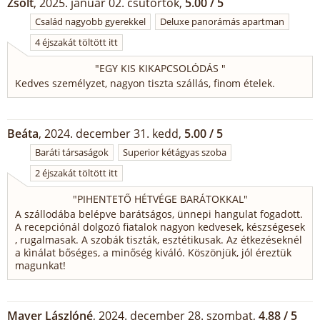
Zsolt
, 2025. január 02. csütörtök,
5.00 / 5
Család nagyobb gyerekkel
Deluxe panorámás apartman
4 éjszakát töltött itt
"
EGY KIS KIKAPCSOLÓDÁS
"
Kedves személyzet, nagyon tiszta szállás, finom ételek.
Beáta
, 2024. december 31. kedd,
5.00 / 5
Baráti társaságok
Superior kétágyas szoba
2 éjszakát töltött itt
"
PIHENTETŐ HÉTVÉGE BARÁTOKKAL
"
A szállodába belépve barátságos, ünnepi hangulat fogadott.
A recepciónál dolgozó fiatalok nagyon kedvesek, készségesek
, rugalmasak. A szobák tiszták, esztétikusak. Az étkezéseknél
a kìnálat bőséges, a minőség kiváló. Köszönjük, jól éreztük
magunkat!
Mayer Lászlóné
, 2024. december 28. szombat,
4.88 / 5