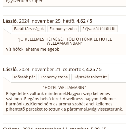
Egyszerűen szuper.
László
, 2024. november 25. hétfő,
4.62 / 5
Baráti társaságok
Economy szoba
2 éjszakát töltött itt
"
JÓ KELLEMES HÉTVÉGÉT TÖLTÖTTÜNK EL HOTEL
WELLAMARINBAN
"
Víz hőfok lehetne melegebb
László
, 2024. november 21. csütörtök,
4.25 / 5
Idősebb pár
Economy szoba
3 éjszakát töltött itt
"
HOTEL WELLAMARIN
"
Elégedettek voltunk mindennel.Nagyon szép kellemes
szàlloda .Elegàns belső terek.A wellness nagyon kellemes
harmónikus.Kiemelném az aroma szobàt ahol kellemes
pihentető perceket töltöttünk a pàrommal.Még visszatérünk.