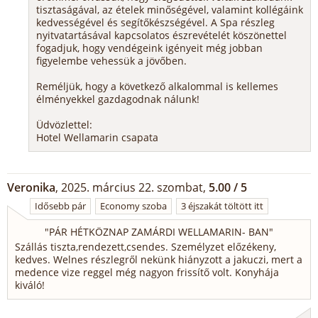
tisztaságával, az ételek minőségével, valamint kollégáink
kedvességével és segítőkészségével. A Spa részleg
nyitvatartásával kapcsolatos észrevételét köszönettel
fogadjuk, hogy vendégeink igényeit még jobban
figyelembe vehessük a jövőben.
Reméljük, hogy a következő alkalommal is kellemes
élményekkel gazdagodnak nálunk!
Üdvözlettel:
Hotel Wellamarin csapata
Veronika
, 2025. március 22. szombat,
5.00 / 5
Idősebb pár
Economy szoba
3 éjszakát töltött itt
"
PÁR HÉTKÖZNAP ZAMÁRDI WELLAMARIN- BAN
"
Szállás tiszta,rendezett,csendes. Személyzet előzékeny,
kedves. Welnes részlegről nekünk hiányzott a jakuczi, mert a
medence vize reggel még nagyon frissítő volt. Konyhája
kiváló!