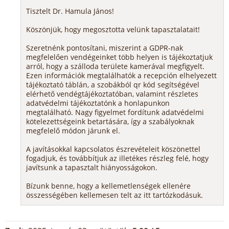
Tisztelt Dr. Hamula János!
Köszönjük, hogy megosztotta velünk tapasztalatait!
Szeretnénk pontosítani, miszerint a GDPR-nak
megfelelően vendégeinket több helyen is tájékoztatjuk
arról, hogy a szálloda területe kamerával megfigyelt.
Ezen információk megtalálhatók a recepción elhelyezett
tájékoztató táblán, a szobákból qr kód segítségével
elérhető vendégtájékoztatóban, valamint részletes
adatvédelmi tájékoztatónk a honlapunkon
megtalálható. Nagy figyelmet fordítunk adatvédelmi
kötelezettségeink betartására, így a szabályoknak
megfelelő módon járunk el.
A javításokkal kapcsolatos észrevételeit köszönettel
fogadjuk, és továbbítjuk az illetékes részleg felé, hogy
javítsunk a tapasztalt hiányosságokon.
Bízunk benne, hogy a kellemetlenségek ellenére
összességében kellemesen telt az itt tartózkodásuk.