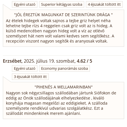
Egyéni utazó
Superior kétágyas szoba
4 éjszakát töltött itt
"
JÓL ÉREZTÜK MAGUNKAT DE SZERINTÜNK DRÁGA
"
Az ételek hidegek voltak sajnos a tejbe griz helyet néha
lehetne tejbe rízs 4 reggelen csak griz volt az is hideg. A
külső medencében nagyon hideg volt a víz az otlévő
személyzet hát nem volt valami kedves sem segítőkész. A
recepción viszont nagyon segítők és aranyosak voltak.
Erzsébet
, 2025. július 19. szombat,
4.62 / 5
Egyéni utazó
Economy panorámás szoba
3 éjszakát töltött itt
"
PIHENÉS A WELLAMARINBAN
"
Nagyon sok négycsillagos szállodában jártunk Siófokon de
eddig az Önök szállodájának elhelyezkedése , kiváló
konyhája magasan megelőzi az eddigieket. A szálloda
személyzete rendkívül udvarias szolgálatkész. Ezt a
szállodát mindenkinek merem ajánlani.