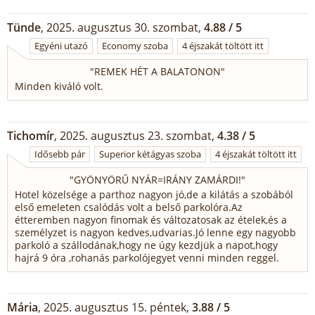
Tünde
, 2025. augusztus 30. szombat,
4.88 / 5
Egyéni utazó
Economy szoba
4 éjszakát töltött itt
"
REMEK HÉT A BALATONON
"
Minden kiváló volt.
Tichomír
, 2025. augusztus 23. szombat,
4.38 / 5
Idősebb pár
Superior kétágyas szoba
4 éjszakát töltött itt
"
GYÖNYÖRŰ NYÁR=IRÁNY ZAMÁRDI!
"
Hotel közelsége a parthoz nagyon jó,de a kilátás a szobából
első emeleten csalódás volt a belső parkolóra.Az
étteremben nagyon finomak és változatosak az ételek,és a
személyzet is nagyon kedves,udvarias.Jó lenne egy nagyobb
parkoló a szállodának,hogy ne úgy kezdjük a napot,hogy
hajrá 9 óra ,rohanás parkolójegyet venni minden reggel.
Mária
, 2025. augusztus 15. péntek,
3.88 / 5