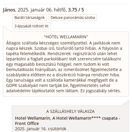
János
, 2025. január 06. hétfő,
3.75 / 5
Baráti társaságok
Deluxe panorámás szoba
3 éjszakát töltött itt
"
HOTEL WELLAMARIN
"
Átlagos szálloda készséges személyzettel. A javítások nem
napra készek. Szobai izó, túsfürdő tartó hibás. A folyosón a
tapéta felemélkedik. Rendszerek: regisztráció után lehet
leparkolni a foglalt parkolóban! Volt szerencsém találkozni
egy magasabb beosztású hölgyel, nem tudom ki volt
bemutatkozás hiányában, az ismerősömet figyelmeztette a
szabályokra előttem ez a diszkréció hiánya rendszer hiba.
Egy tanulsága volt a szálloda kamerákkal megfigyelt de a
GDPR szabályait nem tartják be, figyelmeztetés sehol
adatvédelmi tájékoztatót sem láttam. Ez jogszabály sértés.
A SZÁLLÁSHELY VÁLASZA
Hotel Wellamarin, A Hotel Wellamarin**** csapata -
Front Office
2025. január 16. csütörtök