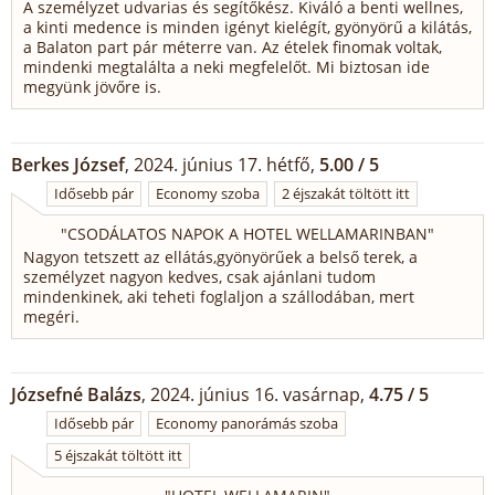
A személyzet udvarias és segítőkész. Kiváló a benti wellnes,
a kinti medence is minden igényt kielégít, gyönyörű a kilátás,
a Balaton part pár méterre van. Az ételek finomak voltak,
mindenki megtalálta a neki megfelelőt. Mi biztosan ide
megyünk jövőre is.
Berkes József
, 2024. június 17. hétfő,
5.00 / 5
Idősebb pár
Economy szoba
2 éjszakát töltött itt
"
CSODÁLATOS NAPOK A HOTEL WELLAMARINBAN
"
Nagyon tetszett az ellátás,gyönyörűek a belső terek, a
személyzet nagyon kedves, csak ajánlani tudom
mindenkinek, aki teheti foglaljon a szállodában, mert
megéri.
Józsefné Balázs
, 2024. június 16. vasárnap,
4.75 / 5
Idősebb pár
Economy panorámás szoba
5 éjszakát töltött itt