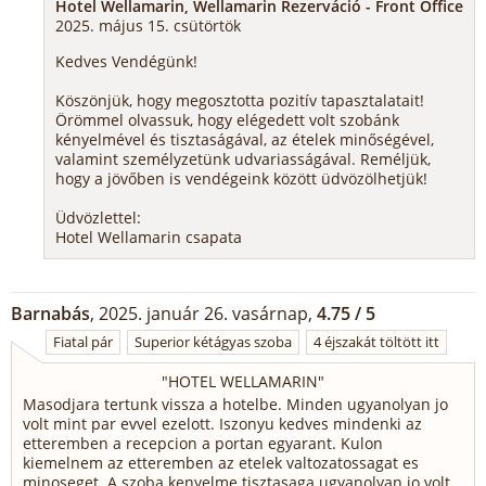
Hotel Wellamarin, Wellamarin Rezerváció - Front Office
2025. május 15. csütörtök
Kedves Vendégünk!
Köszönjük, hogy megosztotta pozitív tapasztalatait!
Örömmel olvassuk, hogy elégedett volt szobánk
kényelmével és tisztaságával, az ételek minőségével,
valamint személyzetünk udvariasságával. Reméljük,
hogy a jövőben is vendégeink között üdvözölhetjük!
Üdvözlettel:
Hotel Wellamarin csapata
Barnabás
, 2025. január 26. vasárnap,
4.75 / 5
Fiatal pár
Superior kétágyas szoba
4 éjszakát töltött itt
"
HOTEL WELLAMARIN
"
Masodjara tertunk vissza a hotelbe. Minden ugyanolyan jo
volt mint par evvel ezelott. Iszonyu kedves mindenki az
etteremben a recepcion a portan egyarant. Kulon
kiemelnem az etteremben az etelek valtozatossagat es
minoseget. A szoba kenyelme tisztasaga ugyanolyan jo volt.