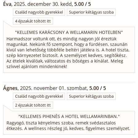
Éva
, 2025. december 30. kedd,
5.00 / 5
Család nagyobb gyerekkel
Superior kétágyas szoba
4 éjszakát töltött itt
"
KELLEMES KARÁCSONY A WELLAMARIN HOTELBEN
"
Harmadszor voltunk ott, és mindig nagyon jól éreztük
magunkat. Nekünk fő szempont, hogy a fürdésen, szaunán
kívül van lehetőség többféle beltéri játékra is. A hotel tiszta,
szép környezetet biztosít. A személyzet kedves, segítőkész.
Az ételek kiválóak, változatos és bőséges a kínálat. Meleg
szívvel ajánlom mindenkinek!
Ágnes
, 2025. november 01. szombat,
5.00 / 5
Család nagyobb gyerekkel
Superior kétágyas szoba
2 éjszakát töltött itt
"
KELLEMES PIHENÉS A HOTEL WELLAMARINBAN.
"
Ragyogó, tiszta kényelmes szoba, remek svédasztalos
étkezés. A wellness részleg jó, kedves, figyelmes személyzet.