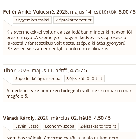
Fehér Anikó Vukicsné
, 2026. május 14. csütörtök,
5.00 / 5
Kisgyerekes család
2 éjszakát töltött itt
Kis gyermekekkel voltunk a szállodában,mindenki nagyon jól
érezte magát.A személyzet nagyon kedves és segítőkész a
lakosztály fantasztikus volt tiszta, szép, a kilátás gyönyörű
.Szívesen visszamennénk,ill.ajánlom másoknak is.
Tibor
, 2026. május 11. hétfő,
4.75 / 5
Superior kétágyas szoba
3 éjszakát töltött itt
A medence vize pénteken hidegebb volt, de szombazon már
megfelelő.
Váradi Károly
, 2026. március 02. hétfő,
4.50 / 5
Egyéni utazó
Economy szoba
2 éjszakát töltött itt
Nem használnak tányérmelegitőt, a talaló pulton nem