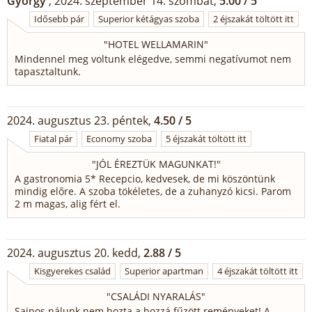
György
, 2024. szeptember 14. szombat,
5.00 / 5
Idősebb pár
Superior kétágyas szoba
2 éjszakát töltött itt
"
HOTEL WELLAMARIN
"
Mindennel meg voltunk elégedve, semmi negatívumot nem
tapasztaltunk.
2024. augusztus 23. péntek,
4.50 / 5
Fiatal pár
Economy szoba
5 éjszakát töltött itt
"
JÓL ÉREZTÜK MAGUNKAT!
"
A gastronomia 5* Recepcio, kedvesek, de mi köszöntünk
mindig előre. A szoba tökéletes, de a zuhanyzó kicsi. Parom
2 m magas, alig fért el.
2024. augusztus 20. kedd,
2.88 / 5
Kisgyerekes család
Superior apartman
4 éjszakát töltött itt
"
CSALÁDI NYARALÁS
"
Sajnos nálunk nem hozta a hozzá fűzött reményeket! A