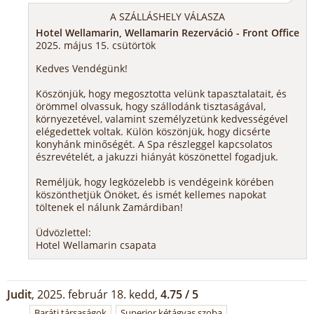
A SZÁLLÁSHELY VÁLASZA
Hotel Wellamarin, Wellamarin Rezerváció - Front Office
2025. május 15. csütörtök
Kedves Vendégünk!
Köszönjük, hogy megosztotta velünk tapasztalatait, és
örömmel olvassuk, hogy szállodánk tisztaságával,
környezetével, valamint személyzetünk kedvességével
elégedettek voltak. Külön köszönjük, hogy dicsérte
konyhánk minőségét. A Spa részleggel kapcsolatos
észrevételét, a jakuzzi hiányát köszönettel fogadjuk.
Reméljük, hogy legközelebb is vendégeink körében
köszönthetjük Önöket, és ismét kellemes napokat
töltenek el nálunk Zamárdiban!
Üdvözlettel:
Hotel Wellamarin csapata
Judit
, 2025. február 18. kedd,
4.75 / 5
Baráti társaságok
Superior kétágyas szoba