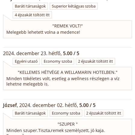
Baráti társaságok
Superior kétágyas szoba
4 éjszakát töltött itt
"
REMEK VOLT!
"
Melegebb lehetett volna a medence!
2024. december 23. hétfő,
5.00 / 5
Egyéni utazó
Economy szoba
2 éjszakát töltött itt
"
KELLEMES HÉTVÉGE A WELLAMARIN HOTELBEN.
"
Minden tökéletes volt, esetleg a wellness részlegen a víz
lehetne melegebb is.
József
, 2024. december 02. hétfő,
5.00 / 5
Baráti társaságok
Economy szoba
2 éjszakát töltött itt
"
SZUPER
"
Minden szuper.Tiszta,remek szemèlyzett, jó kaja.