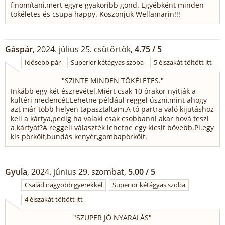
finomítani,mert egyre gyakoribb gond. Egyébként minden
tökéletes és csupa happy. Köszönjük Wellamarin!!!
Gáspár
, 2024. július 25. csütörtök,
4.75 / 5
Idősebb pár
Superior kétágyas szoba
5 éjszakát töltött itt
"
SZINTE MINDEN TÖKÉLETES.
"
Inkább egy két észrevétel.Miért csak 10 órakor nyitják a
kültéri medencét.Lehetne például reggel úszni,mint ahogy
azt már több helyen tapasztaltam.A tó partra való kijutáshoz
kell a kártya,pedig ha valaki csak csobbanni akar hová teszi
a kártyát?A reggeli választék lehetne egy kicsit bővebb.Pl.egy
kis pörkölt,bundás kenyér,gombapörkölt.
Gyula
, 2024. június 29. szombat,
5.00 / 5
Család nagyobb gyerekkel
Superior kétágyas szoba
4 éjszakát töltött itt
"
SZUPER JÓ NYARALÁS
"