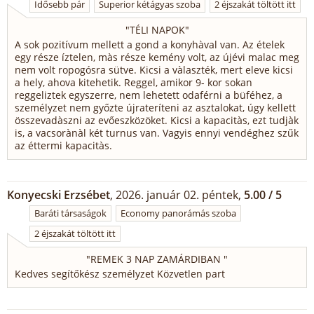
Idősebb pár
Superior kétágyas szoba
2 éjszakát töltött itt
"
TÉLI NAPOK
"
A sok pozitívum mellett a gond a konyhàval van. Az ételek
egy része íztelen, màs része kemény volt, az újévi malac meg
nem volt ropogósra sütve. Kicsi a vàlaszték, mert eleve kicsi
a hely, ahova kitehetik. Reggel, amikor 9- kor sokan
reggeliztek egyszerre, nem lehetett odaférni a büféhez, a
személyzet nem győzte újrateríteni az asztalokat, úgy kellett
összevadàszni az evőeszközöket. Kicsi a kapacitàs, ezt tudjàk
is, a vacsorànàl két turnus van. Vagyis ennyi vendéghez szűk
az éttermi kapacitàs.
Konyecski Erzsébet
, 2026. január 02. péntek,
5.00 / 5
Baráti társaságok
Economy panorámás szoba
2 éjszakát töltött itt
"
REMEK 3 NAP ZAMÁRDIBAN
"
Kedves segítőkész személyzet Közvetlen part