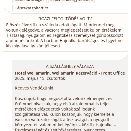
3 éjszakát töltött itt
"
IGAZI FELTÖLTŐDÉS VOLT.
"
Először élveztük a szálloda adottságait. Mindennel meg
voltunk elégedve, a vacsora meglepetéseit külön értékelem.
Tisztaság, nyugalom és segítőkész személyzet gondoskodott
a pihenésünkről. A bárban Hajnalka barátságos és figyelmes
kiszolgalása igazán jól esett.
A SZÁLLÁSHELY VÁLASZA
Hotel Wellamarin, Wellamarin Rezerváció - Front Office
2025. május 15. csütörtök
Kedves Vendégünk!
Köszönjük, hogy megosztotta velünk élményeit, és
örömmel olvassuk, hogy első alkalommal is teljes
mértékben elégedettek voltak szállodánk
szolgáltatásaival. Külön köszönjük, hogy kiemelte a
vacsora változatosságát, a tisztaságot, a nyugodt
környezetet, valamint kollégáink – köztük Hajnalka –
figyelmességét és segítőkészségét. Nagy öröm