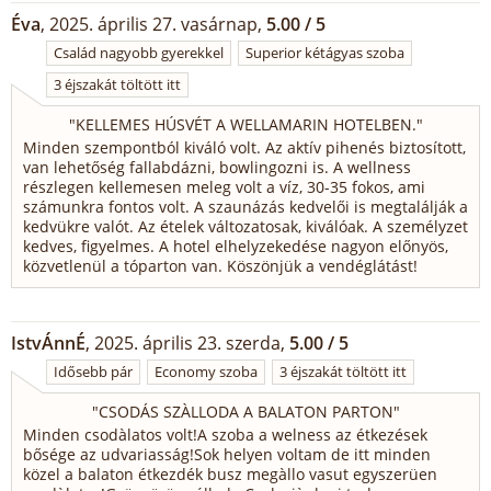
Éva
, 2025. április 27. vasárnap,
5.00 / 5
Család nagyobb gyerekkel
Superior kétágyas szoba
3 éjszakát töltött itt
"
KELLEMES HÚSVÉT A WELLAMARIN HOTELBEN.
"
Minden szempontból kiváló volt. Az aktív pihenés biztosított,
van lehetőség fallabdázni, bowlingozni is. A wellness
részlegen kellemesen meleg volt a víz, 30-35 fokos, ami
számunkra fontos volt. A szaunázás kedvelői is megtalálják a
kedvükre valót. Az ételek változatosak, kiválóak. A személyzet
kedves, figyelmes. A hotel elhelyzekedése nagyon előnyös,
közvetlenül a tóparton van. Köszönjük a vendéglátást!
IstvÁnnÉ
, 2025. április 23. szerda,
5.00 / 5
Idősebb pár
Economy szoba
3 éjszakát töltött itt
"
CSODÁS SZÀLLODA A BALATON PARTON
"
Minden csodàlatos volt!A szoba a welness az étkezések
bősége az udvariasság!Sok helyen voltam de itt minden
közel a balaton étkezdék busz megàllo vasut egyszerüen