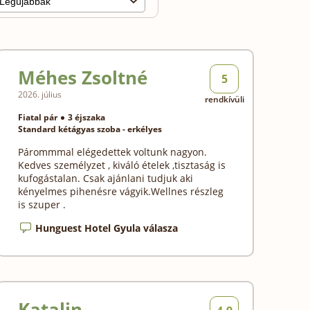
Méhes Zsoltné
5
2026. július
rendkívüli
Fiatal pár
3 éjszaka
Standard kétágyas szoba - erkélyes
Párommmal elégedettek voltunk nagyon.
Kedves személyzet , kiváló ételek ,tisztaság is
kufogástalan. Csak ajánlani tudjuk aki
kényelmes pihenésre vágyik.Wellnes részleg
is szuper .
Hunguest Hotel Gyula válasza
Katalin