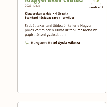
4.8
2026. július
rendkívüli
Kisgyerekes család
4 éjszaka
Standard kétágyas szoba - erkélyes
Szobát takarítani többször kellene Nagyon
poros volt minden Kukát üríteni, mosdóba wc
papírt tölteni gyakrabban
Hunguest Hotel Gyula válasza