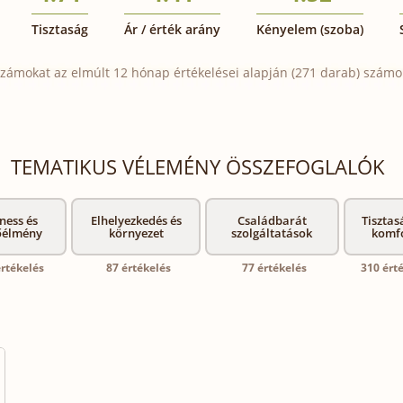
Tisztaság
Ár / érték arány
Kényelem (szoba)
zámokat az elmúlt 12 hónap értékelései alapján (271 darab) számol
TEMATIKUS VÉLEMÉNY ÖSSZEFOGLALÓK
ness és
Elhelyezkedés és
Családbarát
Tisztas
őélmény
környezet
szolgáltatások
komf
értékelés
87 értékelés
77 értékelés
310 ért