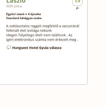
László
3.8
2026. június
jó
Egyéni utazó
4 éjszaka
Standard kétágyas szoba
A svédasztalos reggeli megfelelő a vacsoránál
felkinált étel izvilága nekünk
idegen.Tályellegü ételt nem találtunk . Az
igért elektronikus számla nem érkezett meg .
Hunguest Hotel Gyula válasza