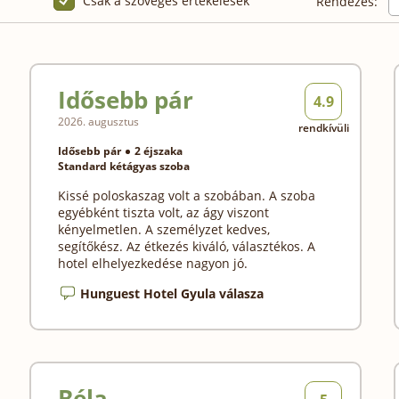
Csak a szöveges értékelések
Rendezés:
Idősebb pár
4.9
2026. augusztus
rendkívüli
Idősebb pár
2 éjszaka
Standard kétágyas szoba
Kissé poloskaszag volt a szobában. A szoba
egyébként tiszta volt, az ágy viszont
kényelmetlen. A személyzet kedves,
segítőkész. Az étkezés kiváló, választékos. A
hotel elhelyezkedése nagyon jó.
Hunguest Hotel Gyula válasza
Béla