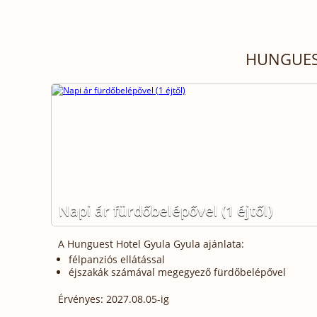
HUNGUES
Napi ár fürdőbelépővel (1 éjtől)
A Hunguest Hotel Gyula Gyula ajánlata:
félpanziós ellátással
éjszakák számával megegyező fürdőbelépővel
Érvényes: 2027.08.05-ig