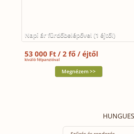
Napi ár fürdőbelépővel (1 éjtől)
53 000 Ft / 2 fő / éjtől
kiváló félpanzióval
Megnézem >>
HUNGUEST