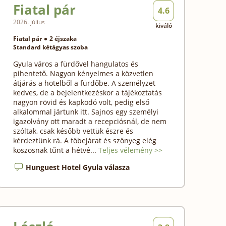
Fiatal pár
4.6
2026. július
kiváló
Fiatal pár
2 éjszaka
Standard kétágyas szoba
Gyula város a fürdővel hangulatos és
pihentető. Nagyon kényelmes a közvetlen
átjárás a hotelből a fürdőbe. A személyzet
kedves, de a bejelentkezéskor a tájékoztatás
nagyon rövid és kapkodó volt, pedig első
alkalommal jártunk itt. Sajnos egy személyi
igazolvány ott maradt a recepciósnál, de nem
szóltak, csak később vettük észre és
kérdeztünk rá. A főbejárat és szőnyeg elég
koszosnak tűnt a hétvé...
Teljes vélemény >>
Hunguest Hotel Gyula válasza