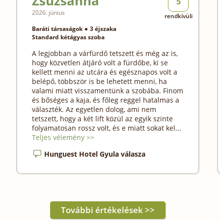
Zsuzsanna
5
2026. június
rendkívüli
Baráti társaságok
3 éjszaka
Standard kétágyas szoba
A legjobban a várfürdő tetszett és még az is,
hogy közvetlen átjáró volt a fürdőbe, ki se
kellett menni az utcára és egésznapos volt a
belépő, többször is be lehetett menni, ha
valami miatt visszamentünk a szobába. Finom
és bőséges a kaja, és főleg reggel hatalmas a
választék. Az egyetlen dolog, ami nem
tetszett, hogy a két lift közül az egyik szinte
folyamatosan rossz volt, és e miatt sokat kel...
Teljes vélemény >>
Hunguest Hotel Gyula válasza