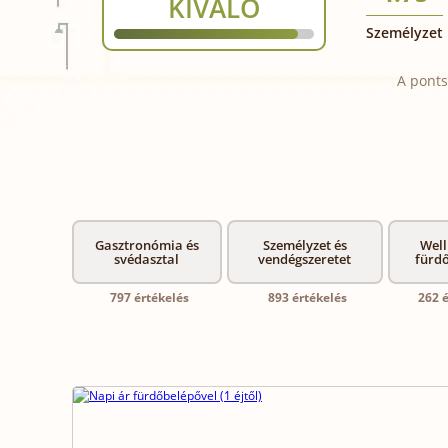
KIVÁLÓ
Személyzet
A ponts
Gasztronómia és
Személyzet és
Well
svédasztal
vendégszeretet
fürd
797 értékelés
893 értékelés
262 