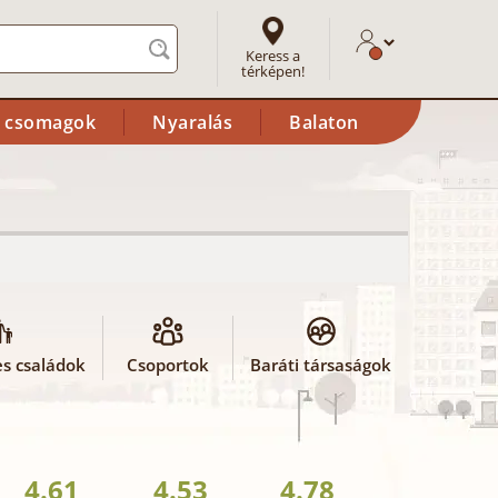
Keress a
térképen!
i csomagok
Nyaralás
Balaton
s családok
Csoportok
Baráti társaságok
4.61
4.53
4.78