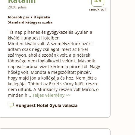
4.9
2026. július
rendkívüli
Idősebb pár
9 éjszaka
Standard kétágyas szoba
Tíz nap pihenés és gyógykezelés Gyulán a
kiváló Hunguest Hotelben
Minden kiváló volt. A személyzetnek azért
adtam csak négy csillagot, mert az Erkel
szárnyon, ahol a szobánk volt, a pincérek
többsége nem foglalkozott velünk. Második
nap vacsoránál vizet kértem a pincértől. Nagy
hőség volt. Mondta a megszólított pincér,
hogy majd jön a kollégája és hoz. Nem jött a
kollégája. Többet az Erkel szárny felőli részre
nem ültünk. A Munkácsy részen volt Miron, ő
minden h...
Teljes vélemény >>
Hunguest Hotel Gyula válasza