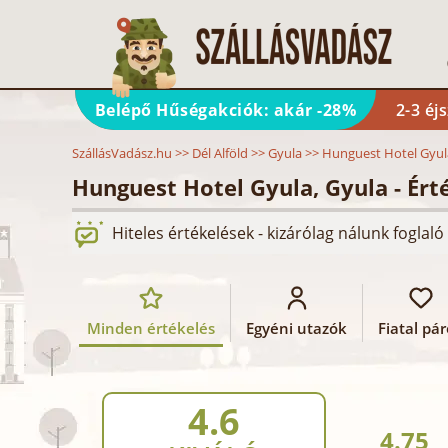
Belépő Hűségakciók: akár -28%
2-3 éj
SzállásVadász.hu
>>
Dél Alföld
>>
Gyula
>>
Hunguest Hotel Gyul
Hunguest Hotel Gyula, Gyula - Ér
Hiteles értékelések - kizárólag nálunk fogla
Minden értékelés
Egyéni utazók
Fiatal pá
4.6
4.75