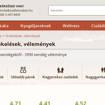
KÉRDÉSED VAN?
iroda@szallasvadasz.hu
(06 1) 457 8450
szaka
Nyugdíjasoknak
Wellness
Család
a
>>
Értékelések, vélemények
tékelések, vélemények
ló vendégektől - 3990 vendég véleménye
rok
Idősebb párok
Kisgyerekes családok
Nagygyerke
4.71
4.41
4.52