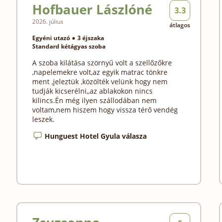
Hofbauer Lászlóné
3.3
2026. július
átlagos
Egyéni utazó
3 éjszaka
Standard kétágyas szoba
A szoba kilátása szörnyű volt a szellőzőkre
,napelemekre volt,az egyik matrac tönkre
ment ,jeleztük ,közölték velünk hogy nem
tudják kicserélni,,az ablakokon nincs
kilincs.Én még ilyen szállodában nem
voltam,nem hiszem hogy vissza térő vendég
leszek.
Hunguest Hotel Gyula válasza