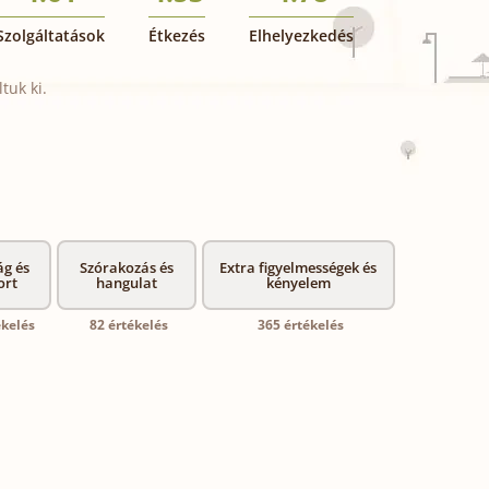
Szolgáltatások
Étkezés
Elhelyezkedés
tuk ki.
ág és
Szórakozás és
Extra figyelmességek és
ort
hangulat
kényelem
ékelés
82 értékelés
365 értékelés