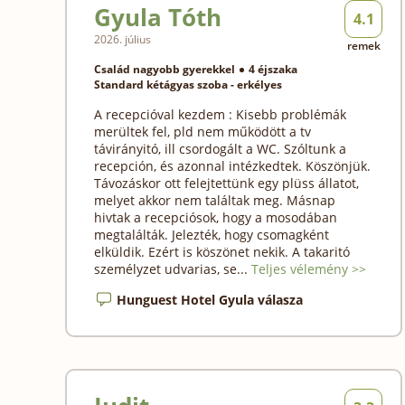
Gyula Tóth
4.1
2026. július
remek
Család nagyobb gyerekkel
4 éjszaka
Standard kétágyas szoba - erkélyes
A recepcióval kezdem : Kisebb problémák
merültek fel, pld nem működött a tv
távirányitó, ill csordogált a WC. Szóltunk a
recepción, és azonnal intézkedtek. Köszönjük.
Távozáskor ott felejtettünk egy plüss állatot,
melyet akkor nem találtak meg. Másnap
hivtak a recepciósok, hogy a mosodában
megtalálták. Jelezték, hogy csomagként
elküldik. Ezért is köszönet nekik. A takaritó
személyzet udvarias, se...
Teljes vélemény >>
Hunguest Hotel Gyula válasza