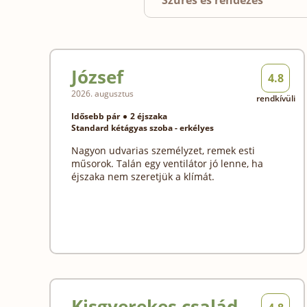
Szűrés és rendezés
József
4.8
2026. augusztus
rendkívüli
Idősebb pár
2 éjszaka
Standard kétágyas szoba - erkélyes
Nagyon udvarias személyzet, remek esti
műsorok. Talán egy ventilátor jó lenne, ha
éjszaka nem szeretjük a klímát.
Kisgyerekes család