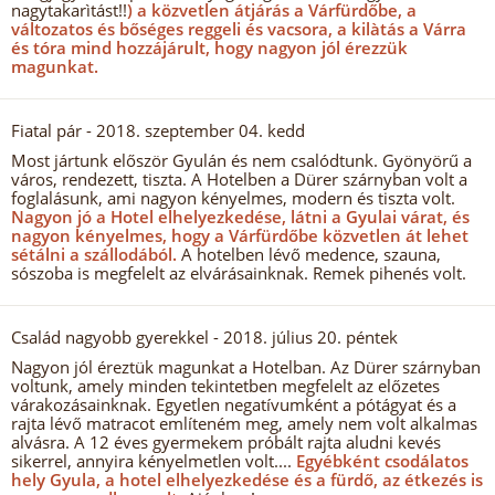
nagytakarìtást!!
) a közvetlen átjárás a Várfürdőbe, a
változatos és bőséges reggeli és vacsora, a kilàtás a Várra
és tóra mind hozzájárult, hogy nagyon jól érezzük
magunkat.
Fiatal pár
- 2018. szeptember 04. kedd
Most jártunk először Gyulán és nem csalódtunk. Gyönyörű a
város, rendezett, tiszta. A Hotelben a Dürer szárnyban volt a
foglalásunk, ami nagyon kényelmes, modern és tiszta volt.
Nagyon jó a Hotel elhelyezkedése, látni a Gyulai várat, és
nagyon kényelmes, hogy a Várfürdőbe közvetlen át lehet
sétálni a szállodából.
A hotelben lévő medence, szauna,
sószoba is megfelelt az elvárásainknak. Remek pihenés volt.
Család nagyobb gyerekkel
- 2018. július 20. péntek
Nagyon jól éreztük magunkat a Hotelban. Az Dürer szárnyban
voltunk, amely minden tekintetben megfelelt az előzetes
várakozásainknak. Egyetlen negatívumként a pótágyat és a
rajta lévő matracot említeném meg, amely nem volt alkalmas
alvásra. A 12 éves gyermekem próbált rajta aludni kevés
sikerrel, annyira kényelmetlen volt....
Egyébként csodálatos
hely Gyula, a hotel elhelyezkedése és a fürdő, az étkezés is