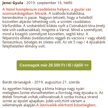
Jenei Gyula
- 2019. szeptember 16. hétfő
A Hotel komplexum csodálatos helyen, a gyulai vár
szomszédságában fekszik.
A szálloda kialakítása,
berendezése is pazar. Nagyon tetszett, hogy a hotelből
közvetlen átjárási lehetőség volt, a szintén csodálatos
Várfürdőbe. A szobánkból kilátás nyílt a Csónakázó-tóra (mely
tele volt vadkacsákkal), mögötte a Várral. Mind a személyzet,
mind a kisegítő személyzet közvetlen, segítő kész. A
félpanziós ellátás (svédasztalos reggeli és vacsora / vagy ebéd)
fantasztikus, bőséges és ízletes volt. Az ott 5 nap / 4 éjszakánk
felejthetetlen élmény volt.
Csomagok már 26 500 Ft / fő / éjtől! >>
Baráti társaságok
- 2019. augusztus 21. szerda
Az egyetlen hiányosság a klima hiánya nagy nyári
melegben.Szinte elviselhetetlen a forróság még éjszaka is. Az
ételek finomak voltak,változatosak.A szoba tiszta,a strand
szinte az épület ajtajában. Jobb volt,mint vártam a
vélemények alapján.
A látnivalók elérhető közelségben.