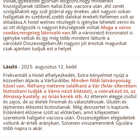
voltak,igyekeztek gyorsan dolgozni,hogy mindenkit
kiszolgáljanak időben itallal.Este ,vacsora után ,élő zenét
szolgáltatott egy szál gitárral egy énekes ,akit nagyon sokan
hallgattak és szebbnél,szebb dalokat énekelt.Kellemes volt az
előadása.A hotel welnes részlegét is igénybe lehetett venni és
az ott dolgozók is nagyon készségesek voltak.
Maga a város
csodás,rengeteg látnivaló van.
Mi a városnéző kisvonatot is
igénybe vettük és így még több mindent láttunk a
városból.Összességében,Mi nagyon jól éreztük magunkat
csak ajánlani tudjuk ezt a helyet.
László
- 2025. augusztus 12. kedd
Frekventált a Hotel elhelyezkedés. Extra kényelmet nyújt a
közvetlen átjárás a Várfürdőbe.
Minden főbb látványosság
közel van.
Néhány méterre található a Vár (felár ellenében
biztosítani tudják a Várra néző kilátást), a csónakázó tó, az
Almássy-kastély, az óriás kerék stb.
Az étterem eléggé zsúfol
és zajos, de az ételek finomak és választékosak. Glutén és
tejmentes étkezést biztosítanak. Még desszertet is kaptunk.
Esténként élőzene szólt az előtérben, amit kifejezetten
szerettünk hallgatni vacsora után. Összességében elégedettek
voltunk ár-érték arányban. Szívesen visszamennénk Gyulára
több napra is akár.