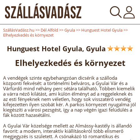
SzállásVadász.hu
>>
Dél Alföld
>>
Gyula
>>
Hunguest Hotel Gyula
>>
Elhelyezkedés és környezet
Hunguest Hotel Gyula, Gyula
Elhelyezkedés és környezet
A vendégek szinte egybehangzóan dicsérik a szálloda
központi fekvését: a történelmi belváros, a Gyulai Vár és a
Várfürdő mind néhány perc sétára található. Többen kiemelik
a várra néző kilátást, ami külön élményt ad a reggeleknek és
az esti fényeknek nem véletlen, hogy sok visszatérő vendég
kifejezetten ilyen szobát kér. A parkos környezet nyugalma jól
kiegészíti a városi pezsgést, így a nap végén igazi felüdülés a
fák között hazasétálni.
A Gyulai Vár közelsége mellett az Almássy-kastély is állandó
favorit: a modern, interaktív kiállításokról több elismerő
megjegyzés is született. A csónakázó tó romantikus és