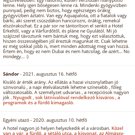
legszívesebben. Egy hasonló, kültéri verzióban hiánypótló
lenne. Hely igen bőségesen lenne rá. Mindenki gyógyvízben
punnyad, pedig nem biztos, hogy egészséges órákig
gyógyvízben áztatni. Van egy Aquapalota, ott a fiatalok vagy
bárki, aki szeret csúszdákon hancúrozni, órákig, remekül
elszórakozhat. Ez a pár sor ne tántorítson el senkit a Hotel
Erkeltől, vagy a Várfürdőtől, és pláne ne Gyulától. Mi jó
szájízzel távoztunk nem bántuk meg, hogy ezt választottuk,
hiszen összességében jól éreztük magunkat itt. Csak lehetne
ez még sokkal jobb is, mert minden adottság meg van hozzá.
Értem én, hogy ez nem Dubai és nem hatcsilag, de azért... No
mindegy... :)
Sándor
- 2021. augusztus 16. hétfő
Kiváló ár érték arány. Az ellátás a hazai viszonylatban jó
szinvonalú , a napi ételválaszték lehetne színesebb , főleg
változatosabb. A személyzet udvarias , a recepciósok nagyon
jók .
Nyugodt , sok látnivalóval rendelkező kisváros , a
programok és a fürdő kimagasló.
Egyéni utazó
- 2020. augusztus 10. hétfő
A hotel nagyon jó helyen helyezkedik el a városban.
Közel
van a vár, a fürdő, a sétáló utca, a kisvonat, az Almássy-