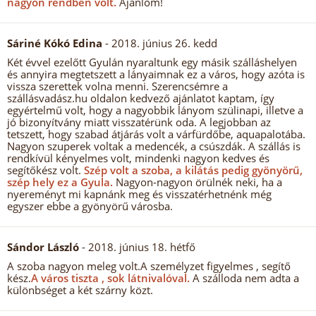
nagyon rendben volt.
Ajánlom!
Sáriné Kókó Edina
- 2018. június 26. kedd
Két évvel ezelőtt Gyulán nyaraltunk egy másik szálláshelyen
és annyira megtetszett a lányaimnak ez a város, hogy azóta is
vissza szerettek volna menni. Szerencsémre a
szállásvadász.hu oldalon kedvező ajánlatot kaptam, így
egyértelmű volt, hogy a nagyobbik lányom szülinapi, illetve a
jó bizonyítvány miatt visszatérünk oda. A legjobban az
tetszett, hogy szabad átjárás volt a várfürdőbe, aquapalotába.
Nagyon szuperek voltak a medencék, a csúszdák. A szállás is
rendkívül kényelmes volt, mindenki nagyon kedves és
segítőkész volt.
Szép volt a szoba, a kilátás pedig gyönyörű,
szép hely ez a Gyula.
Nagyon-nagyon örülnék neki, ha a
nyereményt mi kapnánk meg és visszatérhetnénk még
egyszer ebbe a gyönyörű városba.
Sándor László
- 2018. június 18. hétfő
A szoba nagyon meleg volt.A személyzet figyelmes , segítő
kész.
A város tiszta , sok látnivalóval.
A szálloda nem adta a
különbséget a két szárny közt.