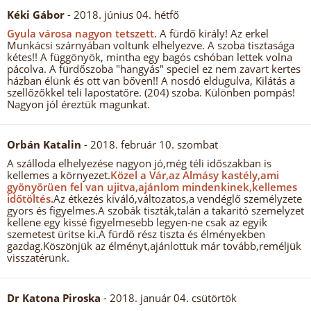
Kéki Gábor
- 2018. június 04. hétfő
Gyula városa nagyon tetszett.
A fürdő király! Az erkel
Munkácsi szárnyában voltunk elhelyezve. A szoba tisztasága
kétes!! A függönyök, mintha egy bagós cshóban lettek volna
pácolva. A fürdőszoba "hangyás" speciel ez nem zavart kertes
házban élünk és ott van bőven!! A nosdó eldugulva, Kilátás a
szellőzőkkel teli lapostatőre. (204) szoba. Különben pompás!
Nagyon jól éreztük magunkat.
Orbán Katalin
- 2018. február 10. szombat
A szálloda elhelyezése nagyon jó,még téli időszakban is
kellemes a környezet.
Közel a Vár,az Almásy kastély,ami
gyönyörüen fel van ujitva,ajánlom mindenkinek,kellemes
időtöltés.
Az étkezés kiváló,változatos,a vendéglő személyzete
gyors és figyelmes.A szobák tiszták,talán a takaritó szemelyzet
kellene egy kissé figyelmesebb legyen-ne csak az egyik
szemetest üritse ki.A fürdő rész tiszta és élményekben
gazdag.Köszönjük az élményt,ajánlottuk már tovább,reméljük
visszatérünk.
Dr Katona Piroska
- 2018. január 04. csütörtök