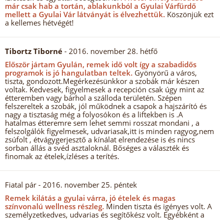
már csak hab a tortán, ablakunkból a Gyulai Várfürdő
mellett a Gyulai Vár látványát is élvezhettük.
Köszönjük ezt
a kellemes hétvégét!
Tibortz Tiborné
- 2016. november 28. hétfő
Először jártam Gyulán, remek idő volt így a szabadidős
programok is jó hangulatban teltek.
Gyönyörű a város,
tiszta, gondozott.Megérkezésünkkor a szobák már készen
voltak. Kedvesek, figyelmesek a recepción csak úgy mint az
étteremben vagy bárhol a szálloda területén. Szépen
felszereltek a szobák, jól működnek a csapok a hajszárító és
nagy a tisztaság még a folyosókon és a liftekben is .A
hatalmas étteremre sem lehet semmi rosszat mondani , a
felszolgálók figyelmesek, udvariasak,itt is minden ragyog,nem
zsúfolt , étvágygerjesztő a kínálat elrendezése is és nincs
sorban állás a svéd asztaloknál. Bőséges a választék és
finomak az ételek,ízléses a terítés.
Fiatal pár
- 2016. november 25. péntek
Remek kilátás a gyulai várra, jó ételek és magas
színvonalú wellness részleg.
Minden tiszta és igényes volt. A
személyzetkedves, udvarias és segítőkész volt. Egyébként a