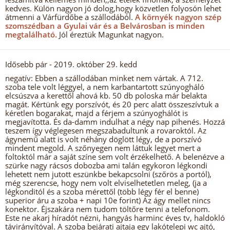
kedves. Külön nagyon jó dolog,hogy közvetlen folyosón lehet
átmenni a Várfürdőbe a szállodából.
A környék nagyon szép
szomszédban a Gyulai vár és a Belvárosban is minden
megtalálható.
Jól éreztük Magunkat nagyon.
Idősebb pár
- 2019. október 29. kedd
negatív: Ebben a szállodában minket nem vártak. A 712.
szoba tele volt léggyel, a nem karbantartott szúnyogháló
elcsúszva a kerettől ahová kb. 50 db poloska már belakta
magát. Kértünk egy porszívót, és 20 perc alatt összeszívtuk a
kéretlen bogarakat, majd a férjem a szúnyoghálót is
megjavította. És da-damm indulhat a négy nap pihenés. Hozzá
teszem így véglegesen megszabadultunk a rovaroktól. Az
ágynemű alatt is volt néhány döglött légy, de a porszívó
mindent megold. A szőnyegen nem láttuk legyet mert a
foltoktól már a saját színe sem volt érzékelhető. A belenézve a
szürke nagy rácsos dobozba ami talán egykoron légkondi
lehetett nem jutott eszünkbe bekapcsolni (szőrös a portól),
még szerencse, hogy nem volt elviselhetetlen meleg, (ja a
légkonditól és a szoba mérettől (több légy fér el benne)
superior áru a szoba + napi 10e forint) Az ágy mellet nincs
konektor. Éjszakára nem tudom töltőre tenni a telefonom.
Este ne akarj híradót nézni, hangyás harminc éves tv, haldokló
távirányítóval. A szoba bejárati ajtaja egy lakótelepi wc ajtó,