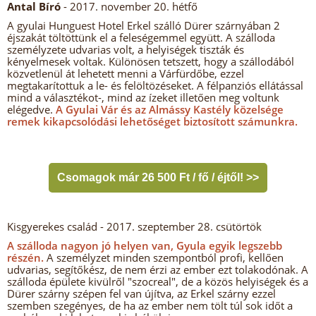
Antal Bíró
- 2017. november 20. hétfő
A gyulai Hunguest Hotel Erkel szálló Dürer szárnyában 2
éjszakát töltöttünk el a feleségemmel együtt. A szálloda
személyzete udvarias volt, a helyiségek tiszták és
kényelmesek voltak. Különösen tetszett, hogy a szállodából
közvetlenül át lehetett menni a Várfürdőbe, ezzel
megtakarítottuk a le- és felöltözéseket. A félpanziós ellátással
mind a választékot-, mind az ízeket illetően meg voltunk
elégedve.
A Gyulai Vár és az Almássy Kastély közelsége
remek kikapcsolódási lehetőséget biztosított számunkra.
Csomagok már 26 500 Ft / fő / éjtől! >>
Kisgyerekes család
- 2017. szeptember 28. csütörtök
A szálloda nagyon jó helyen van, Gyula egyik legszebb
részén.
A személyzet minden szempontból profi, kellően
udvarias, segítőkész, de nem érzi az ember ezt tolakodónak. A
szálloda épülete kivülről "szocreal", de a közös helyiségek és a
Dürer szárny szépen fel van újítva, az Erkel szárny ezzel
szemben szegényes, de ha az ember nem tölt túl sok időt a