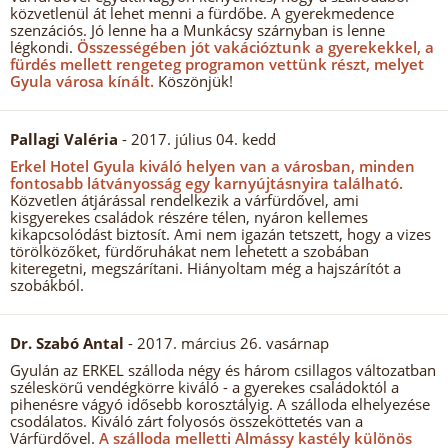
közvetlenül át lehet menni a fürdőbe. A gyerekmedence
szenzációs. Jó lenne ha a Munkácsy szárnyban is lenne
légkondi.
Összességében jót vakációztunk a gyerekekkel, a
fürdés mellett rengeteg programon vettünk részt, melyet
Gyula városa kínált.
Köszönjük!
Pallagi Valéria
- 2017. július 04. kedd
Erkel Hotel Gyula kiváló helyen van a városban, minden
fontosabb látványosság egy karnyújtásnyira található.
Közvetlen átjárással rendelkezik a várfürdővel, ami
kisgyerekes családok részére télen, nyáron kellemes
kikapcsolódást biztosít. Ami nem igazán tetszett, hogy a vizes
törölközőket, fürdőruhákat nem lehetett a szobában
kiteregetni, megszárítani. Hiányoltam még a hajszárítót a
szobákból.
Dr. Szabó Antal
- 2017. március 26. vasárnap
Gyulán az ERKEL szálloda négy és három csillagos változatban
széleskörű vendégkörre kiváló - a gyerekes családoktól a
pihenésre vágyó idősebb korosztályig. A szálloda elhelyezése
csodálatos. Kiváló zárt folyosós összeköttetés van a
Várfürdővel.
A szálloda melletti Almássy kastély különös