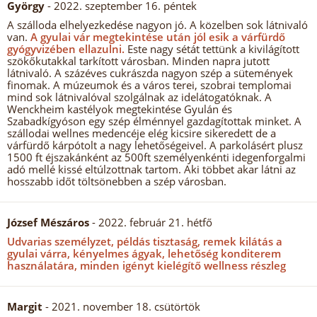
György
- 2022. szeptember 16. péntek
A szálloda elhelyezkedése nagyon jó. A közelben sok látnivaló
van.
A gyulai vár megtekintése után jól esik a várfürdő
gyógyvizében ellazulni.
Este nagy sétát tettünk a kivilágított
szökőkutakkal tarkított városban. Minden napra jutott
látnivaló. A százéves cukrászda nagyon szép a sütemények
finomak. A múzeumok és a város terei, szobrai templomai
mind sok látnivalóval szolgálnak az idelátogatóknak. A
Wenckheim kastélyok megtekintése Gyulán és
Szabadkígyóson egy szép élménnyel gazdagítottak minket. A
szállodai wellnes medencéje elég kicsire sikeredett de a
várfürdő kárpótolt a nagy lehetőségeivel. A parkolásért plusz
1500 ft éjszakánként az 500ft személyenkénti idegenforgalmi
adó mellé kissé eltúlzottnak tartom. Aki többet akar látni az
hosszabb időt töltsönebben a szép városban.
József Mészáros
- 2022. február 21. hétfő
Udvarias személyzet, példás tisztaság, remek kilátás a
gyulai várra, kényelmes ágyak, lehetőség konditerem
használatára, minden igényt kielégítő wellness részleg
Margit
- 2021. november 18. csütörtök