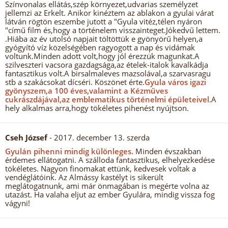
Színvonalas ellátás,szép környezet,udvarias személyzet
jellemzi az Erkelt. Anikor kinéztem az ablakon a gyulai várat
látván rögtön eszembe jutott a "Gyula vitéz,télen nyáron
"című film és,hogy a történelem visszainteget.Jókedvű lettem.
.Hiába az év utolsó napjait töltöttük e gyönyörű helyen,a
gyógyító víz közelségében ragyogott a nap és vidámak
voltunk.Minden adott volt,hogy jól érezzük magunkat.A
szilveszteri vacsora gazdagsága,az ételek-italok kavalkádja
fantasztikus volt.A birsalmaleves mazsolával,a szarvasragu
stb a szakácsokat dícséri. Köszönet érte.
Gyula város igazi
gyönyszem,a 100 éves,valamint a Kézműves
cukrászdájával,az emblematikus történelmi épületeivel.
A
hely alkalmas arra,hogy tökéletes pihenést nyújtson.
Cseh József
- 2017. december 13. szerda
Gyulán pihenni mindig különleges.
Minden évszakban
érdemes ellátogatni. A szálloda fantasztikus, elhelyezkedése
tökéletes. Nagyon finomakat ettünk, kedvesek voltak a
vendéglátóink. Az Almássy kastélyt is sikerült
meglátogatnunk, ami már önmagában is megérte volna az
utazást. Ha valaha eljut az ember Gyulára, mindig vissza fog
vágyni!