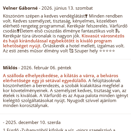
Velner Gáborné
- 2026. június 13. szombat
Köszönöm szépen a kedves vendéglátást❣️ Minden rendben
volt. Kedves személyzet, tisztaság, kényelmes, közelében
elérhető rengeteg programmal. Kerékpár felszerelés. Várfürdő
csodás❣️Életem első csúszdás élménye fantasztikus volt 🛝
Kerékpár túra útvonalak is nagyon jók.
Kisvasút városnézős
és hajó kirándulással egybekötött is kiváló program
lehetőséget nyújt.
Óriáskerék a hotel mellett, izgalmas volt.
Az esti zenés műsor élmény volt 🥰 Szuper hely ⭐⭐⭐⭐⭐
Miklós
- 2026. február 06. péntek
A szálloda elhelyezkedése, a kilátás a várra, a belváros
elérhetősége egy jó sétával egyedülálló.
A felújításoknak
köszönhetően a berendezés, a szobák kialakítása megfelel a
kor követelményeinek. A személyzet kedves, tisztaság van, az
ételek is kiválóak. A Várfürdő és az Aqua palota minden igényt
kielégitő szolgáltatásokat nyújt. Nyugodt szívvel ajánlom
minden korosztálynak.
- 2025. december 10. szerda
1.Fürdő -Zuhanyzóból kifolyik a víz, -nincs szagelszívó a