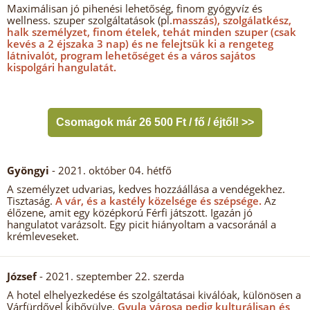
Maximálisan jó pihenési lehetőség, finom gyógyvíz és
wellness. szuper szolgáltatások (pl.
masszás), szolgálatkész,
halk személyzet, finom ételek, tehát minden szuper (csak
kevés a 2 éjszaka 3 nap) és ne felejtsük ki a rengeteg
látnivalót, program lehetőséget és a város sajátos
kispolgári hangulatát.
Csomagok már 26 500 Ft / fő / éjtől! >>
Gyöngyi
- 2021. október 04. hétfő
A személyzet udvarias, kedves hozzáállása a vendégekhez.
Tisztaság.
A vár, és a kastély közelsége és szépsége.
Az
élőzene, amit egy középkorú Férfi játszott. Igazán jó
hangulatot varázsolt. Egy picit hiányoltam a vacsoránál a
krémleveseket.
József
- 2021. szeptember 22. szerda
A hotel elhelyezkedése és szolgáltatásai kiválóak, különösen a
Várfürdővel kibővülve.
Gyula városa pedig kulturálisan és