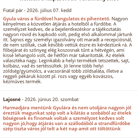
Fiatal pár
- 2026. július 07. kedd
Gyula város a fürdővel hangulatos és pihentető.
Nagyon
kényelmes a közvetlen átjárás a hotelből a fürdőbe. A
személyzet kedves, de a bejelentkezéskor a tájékoztatás
nagyon rövid és kapkodó volt, pedig első alkalommal jártunk
itt. Sajnos egy személyi igazolvány ott maradt a recepciósnál,
de nem szóltak, csak később vettük észre és kérdeztünk rá. A
főbejárat és szőnyeg elég koszosnak tűnt a hétvégén, ami
kissé lehangoló volt, de hétfőn már takarították. Az ételek
választéka nagy. Leginkább a helyi termékek tetszettek, sajt,
kolbász, vad és sertéssültek. Jó lenne több helyi
zöldség/gyümölcs, a vacsoránál több zöldsaláta, illetve a
reggeli pékáruk között pl. rozs vagy egyéb kovászos,
kézműves termék.
Lajosné
- 2026. június 20. szombat
Harmadjára mentünk Gyulára és nem utoljára nagyon jól
éreztük magunkat szép volt a kilátás a szobából az ételek
bőségesek és finomak voltak a személyzet kedves volt
nagyon jó,hogy átjárás van a szállodából a strandfűrdőbe
szép tiszta város jól telt a két nap amit ott töltöttünk