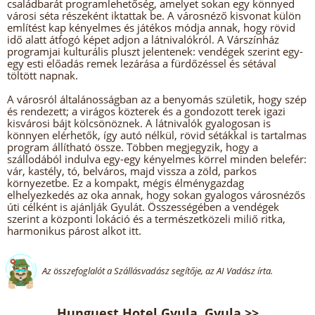
családbarát programlehetőség, amelyet sokan egy könnyed
városi séta részeként iktattak be. A városnéző kisvonat külön
említést kap kényelmes és játékos módja annak, hogy rövid
idő alatt átfogó képet adjon a látnivalókról. A Várszínház
programjai kulturális pluszt jelentenek: vendégek szerint egy-
egy esti előadás remek lezárása a fürdőzéssel és sétával
töltött napnak.
A városról általánosságban az a benyomás születik, hogy szép
és rendezett; a virágos közterek és a gondozott terek igazi
kisvárosi bájt kölcsönöznek. A látnivalók gyalogosan is
könnyen elérhetők, így autó nélkül, rövid sétákkal is tartalmas
program állítható össze. Többen megjegyzik, hogy a
szállodából indulva egy-egy kényelmes körrel minden belefér:
vár, kastély, tó, belváros, majd vissza a zöld, parkos
környezetbe. Ez a kompakt, mégis élménygazdag
elhelyezkedés az oka annak, hogy sokan gyalogos városnézős
úti célként is ajánlják Gyulát. Összességében a vendégek
szerint a központi lokáció és a természetközeli miliő ritka,
harmonikus párost alkot itt.
Az összefoglalót a Szállásvadász segítője, az AI Vadász írta.
Hunguest Hotel Gyula, Gyula >>