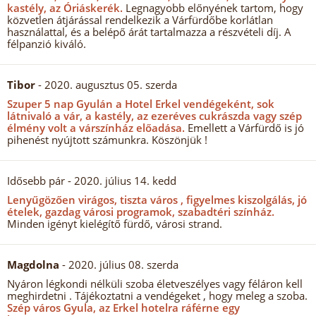
kastély, az Óriáskerék.
Legnagyobb előnyének tartom, hogy
közvetlen átjárással rendelkezik a Várfürdőbe korlátlan
használattal, és a belépő árát tartalmazza a részvételi díj. A
félpanzió kiváló.
Tibor
- 2020. augusztus 05. szerda
Szuper 5 nap Gyulán a Hotel Erkel vendégeként, sok
látnivaló a vár, a kastély, az ezeréves cukrászda vagy szép
élmény volt a várszínház előadása.
Emellett a Várfürdő is jó
pihenést nyújtott számunkra. Köszönjük !
Idősebb pár
- 2020. július 14. kedd
Lenyűgözően virágos, tiszta város , figyelmes kiszolgálás, jó
ételek, gazdag városi programok, szabadtéri színház.
Minden igényt kielégítő fürdő, városi strand.
Magdolna
- 2020. július 08. szerda
Nyáron légkondi nélküli szoba életveszélyes vagy féláron kell
meghirdetni . Tájékoztatni a vendégeket , hogy meleg a szoba.
Szép város Gyula, az Erkel hotelra ráférne egy