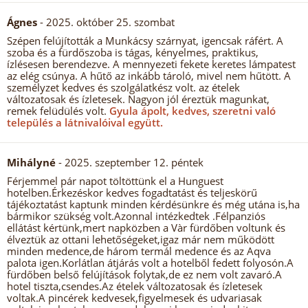
Ágnes
- 2025. október 25. szombat
Szépen felújították a Munkácsy szárnyat, igencsak ráfért. A
szoba és a fürdőszoba is tágas, kényelmes, praktikus,
ízlésesen berendezve. A mennyezeti fekete keretes lámpatest
az elég csúnya. A hűtő az inkább tároló, mivel nem hűtött. A
személyzet kedves és szolgálatkész volt. az ételek
változatosak és ízletesek. Nagyon jól éreztük magunkat,
remek felüdülés volt.
Gyula ápolt, kedves, szeretni való
település a látnivalóival együtt.
Mihályné
- 2025. szeptember 12. péntek
Férjemmel pár napot töltöttünk el a Hunguest
hotelben.Érkezéskor kedves fogadtatást és teljeskörű
tájékoztatást kaptunk minden kérdésünkre és még utána is,ha
bármikor szükség volt.Azonnal intézkedtek .Félpanziós
ellátást kértünk,mert napközben a Vàr fürdőben voltunk és
élveztük az ottani lehetőségeket,igaz már nem működött
minden medence,de három termál medence és az Aqva
palota igen.Korlátlan átjárás volt a hotelből fedett folyosón.A
fürdőben belső felújítások folytak,de ez nem volt zavaró.A
hotel tiszta,csendes.Az ételek változatosak és ízletesek
voltak.A pincérek kedvesek,figyelmesek és udvariasak