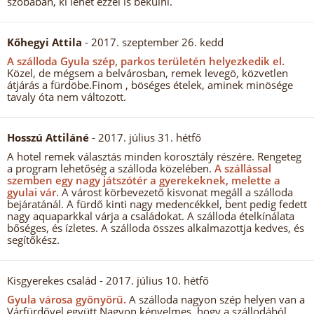
szobában, ki lehet ezzel is békülni.
Kőhegyi Attila
- 2017. szeptember 26. kedd
A szálloda Gyula szép, parkos területén helyezkedik el.
Közel, de mégsem a belvárosban, remek levegö, közvetlen
átjárás a fürdöbe.Finom , böséges ételek, aminek minösége
tavaly óta nem változott.
Hosszú Attiláné
- 2017. július 31. hétfő
A hotel remek választás minden korosztály részére. Rengeteg
a program lehetőség a szálloda közelében.
A szállással
szemben egy nagy játszótér a gyerekeknek, melette a
gyulai vár.
A várost körbevezető kisvonat megáll a szálloda
bejáratánál. A fürdő kinti nagy medencékkel, bent pedig fedett
nagy aquaparkkal várja a családokat. A szálloda ételkínálata
bőséges, és ízletes. A szálloda összes alkalmazottja kedves, és
segítőkész.
Kisgyerekes család
- 2017. július 10. hétfő
Gyula városa gyönyörű.
A szálloda nagyon szép helyen van a
Várfürdővel együtt.Nagyon kényelmes, hogy a szállodából