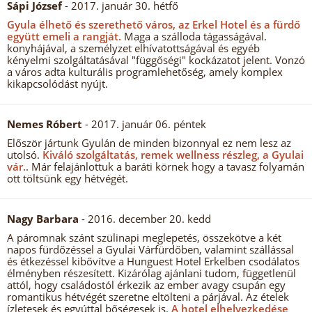
Sápi József
- 2017. január 30. hétfő
Gyula élhető és szerethető város, az Erkel Hotel és a fürdő
együtt emeli a rangját.
Maga a szálloda tágasságával.
konyhájával, a személyzet elhívatottságával és egyéb
kényelmi szolgáltatásával "függőségi" kockázatot jelent. Vonzó
a város adta kulturális programlehetőség, amely komplex
kikapcsolódást nyújt.
Nemes Róbert
- 2017. január 06. péntek
Először jártunk Gyulán de minden bizonnyal ez nem lesz az
utolsó.
Kiváló szolgáltatás, remek wellness részleg, a Gyulai
vár.
. Már felajánlottuk a baráti körnek hogy a tavasz folyamán
ott töltsünk egy hétvégét.
Nagy Barbara
- 2016. december 20. kedd
A páromnak szánt szülinapi meglepetés, összekötve a két
napos fürdőzéssel a Gyulai Várfürdőben, valamint szállással
és étkezéssel kibővítve a Hunguest Hotel Erkelben csodálatos
élményben részesített. Kizárólag ajánlani tudom, függetlenül
attól, hogy családostól érkezik az ember avagy csupán egy
romantikus hétvégét szeretne eltölteni a párjával. Az ételek
ízletesek és egyúttal bőségesek is.
A hotel elhelyezkedése