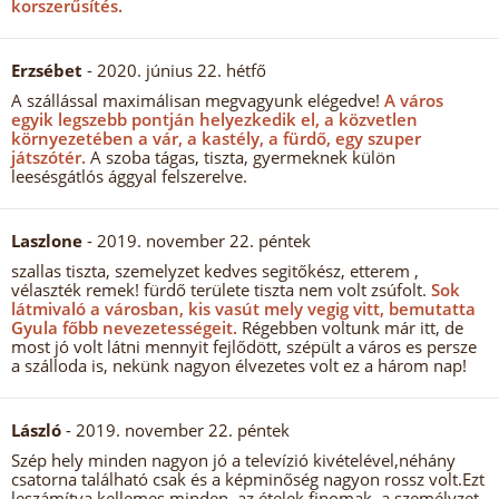
korszerűsítés.
Erzsébet
- 2020. június 22. hétfő
A szállással maximálisan megvagyunk elégedve!
A város
egyik legszebb pontján helyezkedik el, a közvetlen
környezetében a vár, a kastély, a fürdő, egy szuper
játszótér.
A szoba tágas, tiszta, gyermeknek külön
leesésgátlós ággyal felszerelve.
Laszlone
- 2019. november 22. péntek
szallas tiszta, szemelyzet kedves segitőkész, etterem ,
vélaszték remek! fürdő területe tiszta nem volt zsúfolt.
Sok
látmivaló a városban, kis vasút mely vegig vitt, bemutatta
Gyula főbb nevezetességeit.
Régebben voltunk már itt, de
most jó volt látni mennyit fejlődött, szépült a város es persze
a szálloda is, nekünk nagyon élvezetes volt ez a három nap!
László
- 2019. november 22. péntek
Szép hely minden nagyon jó a televízió kivételével,néhány
csatorna található csak és a képminőség nagyon rossz volt.Ezt
leszámítva kellemes minden,,az ételek finomak, a személyzet