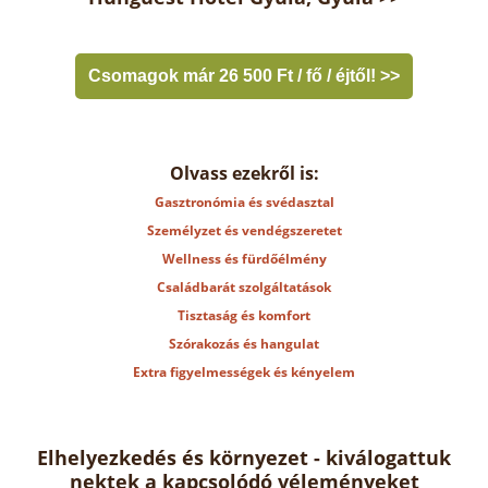
Csomagok már 26 500 Ft / fő / éjtől! >>
Olvass ezekről is:
Gasztronómia és svédasztal
Személyzet és vendégszeretet
Wellness és fürdőélmény
Családbarát szolgáltatások
Tisztaság és komfort
Szórakozás és hangulat
Extra figyelmességek és kényelem
Elhelyezkedés és környezet - kiválogattuk
nektek a kapcsolódó véleményeket