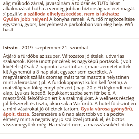
alig működő zárral, javasolnám a tolózár és TUTo lakat
alkalmazását hátha a vendég jobban biztonságban érzi magát.
:( pozitív:
a szálloda elhelyezkedése, nem is lakhatsz
Gyulán jobb helyen!
A konyha remek! A fürdő megközelítése
egyszerű, gyors, kényelmes! A parkolóban van elég hely. Wifi
hasít.
István
- 2019. szeptember 21. szombat
Átjáró a fürdőbe az szuper. Változatos jó ételek, udvarias
szakácsok. Kissé unott pincérek és nagyképű portások. ( volt
kivétel is) Csak 2 naponta takaritottak. ( max szemetet vitték
ki) Ágynemüt a 8 nap alatt egyszer sem cseréltek. A
megvásárolt szállás csomag mást tartalmazott a helyszinen
mint a leirásban ( pl. A fürdőköppenyt külön kell fizetni). A
mai világban főleg ennyi pénzért ( napi 20 e Ft) légkondi már
alap. Lyukas lepedő, lepukkant szoba sem fér bele. A
masszőrők felsőfokon értik a szakmájukat. A wellness részleg
jól felszerelt és tiszta, akárcsak a Várfürdő. A hotel földszintjén
a mini vásárokat jó ötletnek tartom.
Gyula városa gyönyörű,
ápolt, tiszta.
Szerencsére a 8 nap alatt több volt a pozitìv
élmény mint a negativ igy jó szájízzel jöttünk el, és biztos
visszamegyünk még. Ha másért nem, a masszázsokért biztos.