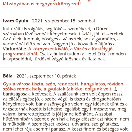
látványában is megnyerő környezet!
Ivacs Gyula
- 2021. szeptember 18. szombat
Kulturált kiszolgálás, segítőkész személyzet, a Dürer-
szárnyban lévő szobák kényelmesek, tiszták, jól felszereltek.
Az ételek finomak, bőséges a választék, sok a gyümölcs, a
vacsoránál élőzene van. Nagyon jó a közvetlen átjárás a
Várfürdőbe.
A környezet kiváló, a Vár és a Kastély jó
programot kínál.
Csak ajánlani tudom a Hotel Erkelt minden
kikapcsolódni, fürdőzni vágyó idősnek és fiatalnak.
Béla
- 2021. szeptember 10. péntek
Gyula városa tiszta, szép, rendezett, hangulatos, röviden
szólva remek hely, a gyulaiak (akikkel dolgunk volt.
..),
barátságosak, kedvesek. A szállásunk sem volt éppen rossz,
az ellátás egész jó, a szoba végül is tiszta és elfogadhatóan
kényelmes volt, bár a szőnyeg kb velem egy idősnek tűnt és a
tv csatornák között is lehetne legalább egy filmcsatorna, meg
valami ismeretterjesztő is jól jönne időnként. A szobai
hűtő/minibár viszont olyan halk, hogy először azt hittem, nem
is működik. A személyzet kedves, udvarias, szolgálatkész,
nem lehet rájuk semmi panasz. A koszt finom és bőséges volt.