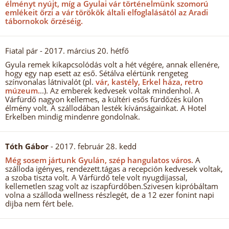
élményt nyújt, míg a Gyulai vár történelmünk szomorú
emlékeit őrzi a vár törökök általi elfoglalásától az Aradi
tábornokok őrzéséig.
Fiatal pár
- 2017. március 20. hétfő
Gyula remek kikapcsolódás volt a hét végére, annak ellenére,
hogy egy nap esett az eső. Sétálva elértünk rengeteg
színvonalas látnivalót (pl.
vár, kastély, Erkel háza, retro
múzeum.
..). Az emberek kedvesek voltak mindenhol. A
Várfürdő nagyon kellemes, a kültéri esős fürdőzés külön
élmény volt. A szállodában lesték kívánságainkat. A Hotel
Erkelben mindig mindenre gondolnak.
Tóth Gábor
- 2017. február 28. kedd
Még sosem jártunk Gyulán, szép hangulatos város.
A
szálloda igényes, rendezett.tágas a recepción kedvesek voltak,
a szoba tiszta volt. A Várfürdő tele volt nyugdijassal,
kellemetlen szag volt az iszapfürdőben.Szivesen kipróbáltam
volna a szálloda wellness részlegét, de a 12 ezer fonint napi
dijba nem fért bele.