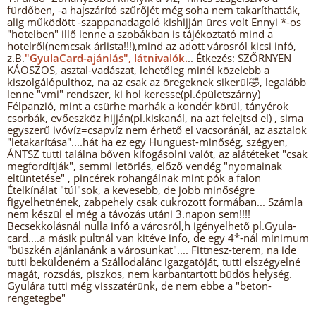
fürdőben, -a hajszárító szűrőjét még soha nem takaríthatták,
alig működött -szappanadagoló kishijján üres volt Ennyi *-os
"hotelben" illő lenne a szobákban is tájékoztató mind a
hotelről(nemcsak árlista!!!),mind az adott városról kicsi infó,
z.B.
"GyulaCard-ajánlás", látnivalók.
.. Étkezés: SZŐRNYEN
KÁOSZOS, asztal-vadászat, lehetőleg minél közelebb a
kiszolgálópulthoz, na az csak az öregeknek sikerül🤣, legalább
lenne "vmi" rendszer, ki hol keresse(pl.épületszárny)
Félpanzió, mint a csürhe marhák a kondér körül, tányérok
csorbák, evőeszköz hijján(pl.kiskanál, na azt felejtsd el) , sima
egyszerű ivóvíz=csapvíz nem érhető el vacsoránál, az asztalok
"letakarítása"....hát ha ez egy Hunguest-minőség, szégyen,
ÁNTSZ tutti találna bőven kifogásolni valót, az alátéteket "csak
megfordítják", semmi letörlés, előző vendég "nyomainak
eltüntetése" , pincérek rohangálnak mint pók a falon
Ételkínálat "túl"sok, a kevesebb, de jobb minőségre
figyelhetnének, zabpehely csak cukrozott formában... Számla
nem készül el még a távozás utáni 3.napon sem!!!!
Becsekkolásnál nulla infó a városról,h igényelhető pl.Gyula-
card....a másik pultnál van kitéve info, de egy 4*-nál minimum
"büszkén ajánlanánk a városunkat".... Fittnesz-terem, na ide
tutti beküldeném a Szállodalánc igazgatóját, tutti elszégyelné
magát, rozsdás, piszkos, nem karbantartott büdös helység.
Gyulára tutti még visszatérünk, de nem ebbe a "beton-
rengetegbe"