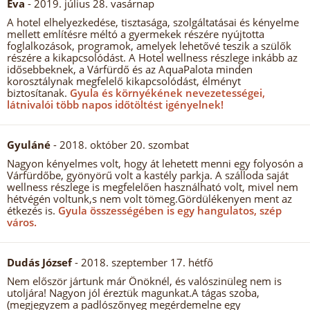
Éva
- 2019. július 28. vasárnap
A hotel elhelyezkedése, tisztasága, szolgáltatásai és kényelme
mellett említésre méltó a gyermekek részére nyújtotta
foglalkozások, programok, amelyek lehetővé teszik a szülők
részére a kikapcsolódást. A Hotel wellness részlege inkább az
idősebbeknek, a Várfürdő és az AquaPalota minden
korosztálynak megfelelő kikapcsolódást, élményt
biztosítanak.
Gyula és környékének nevezetességei,
látnivalói több napos időtöltést igényelnek!
Gyuláné
- 2018. október 20. szombat
Nagyon kényelmes volt, hogy át lehetett menni egy folyosón a
Várfürdőbe, gyönyörű volt a kastély parkja. A szálloda saját
wellness részlege is megfelelően használható volt, mivel nem
hétvégén voltunk,s nem volt tömeg.Gördülékenyen ment az
étkezés is.
Gyula összességében is egy hangulatos, szép
város.
Dudás József
- 2018. szeptember 17. hétfő
Nem először jártunk már Önöknél, és valószinüleg nem is
utoljára! Nagyon jól éreztük magunkat.A tágas szoba,
(megjegyzem a padlószőnyeg megérdemelne egy