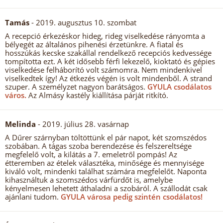
Tamás
- 2019. augusztus 10. szombat
A recepció érkezéskor hideg, rideg viselkedése rányomta a
bélyegét az általános pihenési érzetünkre. A fiatal és
hosszúkás kecske szakállal rendelkező recepciós kedvessége
tompította ezt. A két idősebb férfi lekezelő, kioktató és gépies
viselkedése felháborító volt számomra. Nem mindenkivel
viselkedtek így! Az étkezés végén is volt mindenből. A strand
szuper. A személyzet nagyon barátságos.
GYULA csodálatos
város.
Az Almásy kastély kiállítása párját ritkító.
Melinda
- 2019. július 28. vasárnap
A Dűrer szárnyban töltöttünk el pár napot, két szomszédos
szobában. A tágas szoba berendezése és felszereltsége
megfelelő volt, a kilátás a 7. emeletről pompás! Az
étteremben az ételek választéka, minősége és mennyisége
kiváló volt, mindenki találhat számára megfelelőt. Naponta
kihasználtuk a szomszédos várfürdőt is, amelybe
kényelmesen lehetett áthaladni a szobáról. A szállodát csak
ajánlani tudom.
GYULA városa pedig szintén csodálatos!