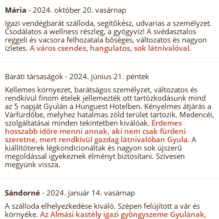
Mária
- 2024. október 20. vasárnap
Igazi vendégbarát szálloda, segítőkész, udvarias a személyzet.
Csodálatos a wellness részleg, a gyógyvíz! A svédasztalos
reggeli és vacsora felhozatala bőséges, változatos és nagyon
ízletes.
A város csendes, hangulatos, sok látnivalóval.
Baráti társaságok
- 2024. június 21. péntek
Kellemes környezet, barátságos személyzet, változatos és
rendkívül finom ételek jellemezték ott tartózkodásunk mind
az 5 napját Gyulán a Hunguest Hotelben. Kényelmes átjárás a
Várfürdőbe, melyhez hatalmas zöld terület tartozik. Medencéi,
szolgáltatásai minden tekintetben kiválóak.
Érdemes
hosszabb időre menni annak, aki nem csak fürdeni
szeretne, mert rendkívül gazdag látnivalóban Gyula.
A
kiállítóterek légkondicionáltak és nagyon sok újszerű
megoldással igyekeznek élményt biztosítani. Szívesen
megyünk vissza.
Sándorné
- 2024. január 14. vasárnap
A szálloda elhelyezkedése kiváló. Szépen felújított a vár és
környéke.
Az Almási kastély igazi gyöngyszeme Gyulának,