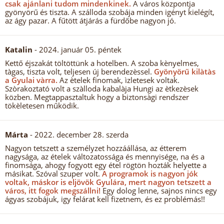
csak ajánlani tudom mindenkinek.
A város központja
gyönyörű és tiszta. A szálloda szobája minden igényt kielégít,
az ágy pazar. A fűtött átjárás a fürdőbe nagyon jó.
Katalin
- 2024. január 05. péntek
Kettő éjszakát töltöttünk a hotelben. A szoba kènyelmes,
tàgas, tiszta volt, teljesen új berendezèssel.
Gyönyörű kilàtàs
a Gyulai vàrra.
Az ètelek finomak, ìzletesek voltak.
Szòrakoztató volt a szàlloda kabalàja Hungi az ètkezèsek
közben. Megtappasztaltuk hogy a biztonsàgi rendszer
tökèletesen működik.
Márta
- 2022. december 28. szerda
Nagyon tetszett a személyzet hozzáállása, az étterem
nagysága, az ételek változatossága és mennyisége, na és a
finomsága, ahogy fogyott egy étel rögtön hozták helyette a
másikat. Szóval szuper volt.
A programok is nagyon jók
voltak, máskor is eljövök Gyulára, mert nagyon tetszett a
város, itt fogok megszállni!
Egy dolog lenne, sajnos nincs egy
ágyas szobájuk, igy felárat kell fizetnem, és ez problémás!!