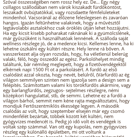
Szóval összességében nem rossz hely ez. De... Egy négy
csillagos szállodában nem várok kiszakadt fürdőköntöst,
leszakadt övbújtatókkal, vagy rozsdaette fémfelületeket
mindenhol. Vacsoránál az élőzene feleslegesen és zavaróan
hangos. Igazán feltűnhetne valakinek, hogy a művésztől
legtávolabbi asztalokhoz csak öröklés útján lehet hozzájutni.
Ha egy kicsit kisebb poharakat raknának ki a gyümölcslének,
már gyűszűként is használhatóak lennének. A szálloda saját
wellness részlege jó, de a medence kicsi. Kellemes lenne, ha ki
lehetne úszkálni egy kültéri részre. Hely lenne rá bőven. A
vasszerkezet alja olyan rozsdás, hogy, ha véletlenül belerúg
valaki, félő, hogy összedől az egész. Parkolóhelyet mindig
találtunk, bár némileg meglepett, hogy a fizetővendégektől
elkérnek napi 1500 Ft ot a parkolásért. A fürdő az első
csalódást azzal okozta, hogy nevét, belülről, (Várfürdő) az ég
világon semmilyen szinten nem igazolja sem a design sem a
felépítés. Számítottam valami kis törökfürdős akármire, vagy
egy barlangfürdős, zegzugos- sejtelmes részlegre, némi
középkori hangulattal, stb, de semmi. Lehetne ez a fürdő a
világon bárhol, semmit nem kéne rajta megváltoztatni, hogy
mondjuk Fertőszentmiklós ékessége legyen. A második
csalódás az volt, hogy szeptember elsején már egy csomó
mindenfélét bezártak, többek között két kültéri, nem
gyógyvizes medencét is. Pedig jó idő volt és vendégek is
voltak szép számmal. Van ott egy kupolás, nem gyógyvizes
részleg egy különálló épületben, mi ott voltunk a