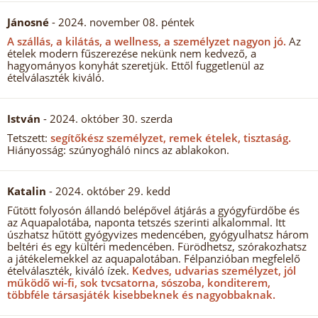
Jánosné
- 2024. november 08. péntek
A szállás, a kilátás, a wellness, a személyzet nagyon jó.
Az
ételek modern fűszerezése nekünk nem kedvező, a
hagyományos konyhát szeretjük. Ettől fuggetlenül az
ételválaszték kiváló.
István
- 2024. október 30. szerda
Tetszett:
segítőkész személyzet, remek ételek, tisztaság.
Hiányosság: szúnyogháló nincs az ablakokon.
Katalin
- 2024. október 29. kedd
Fűtött folyosón állandó belépővel átjárás a gyógyfürdőbe és
az Aquapalotába, naponta tetszés szerinti alkalommal. Itt
úszhatsz hűtött gyógyvizes medencében, gyógyulhatsz három
beltéri és egy kültéri medencében. Fürödhetsz, szórakozhatsz
a játékelemekkel az aquapalotában. Félpanzióban megfelelő
ételválaszték, kiváló ízek.
Kedves, udvarias személyzet, jól
működő wi-fi, sok tvcsatorna, sószoba, konditerem,
többféle társasjáték kisebbeknek és nagyobbaknak.