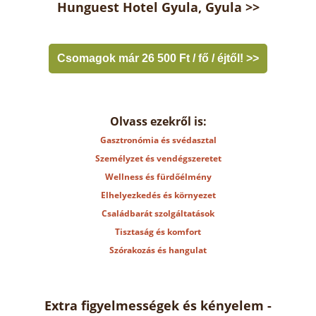
Hunguest Hotel Gyula, Gyula >>
Csomagok már 26 500 Ft / fő / éjtől! >>
Olvass ezekről is:
Gasztronómia és svédasztal
Személyzet és vendégszeretet
Wellness és fürdőélmény
Elhelyezkedés és környezet
Családbarát szolgáltatások
Tisztaság és komfort
Szórakozás és hangulat
Extra figyelmességek és kényelem -