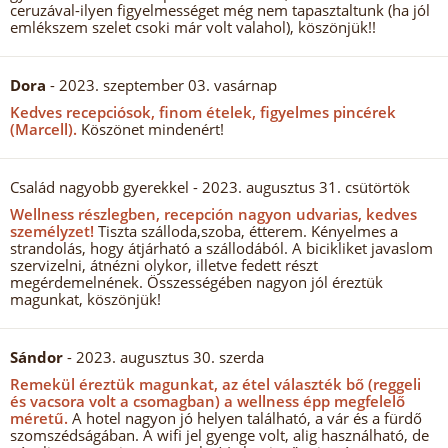
ceruzával-ilyen figyelmességet még nem tapasztaltunk (ha jól
emlékszem szelet csoki már volt valahol), köszönjük!!
Dora
- 2023. szeptember 03. vasárnap
Kedves recepciósok, finom ételek, figyelmes pincérek
(Marcell).
Köszönet mindenért!
Család nagyobb gyerekkel
- 2023. augusztus 31. csütörtök
Wellness részlegben, recepción nagyon udvarias, kedves
személyzet!
Tiszta szálloda,szoba, étterem. Kényelmes a
strandolás, hogy átjárható a szállodából. A bicikliket javaslom
szervizelni, átnézni olykor, illetve fedett részt
megérdemelnének. Összességében nagyon jól éreztük
magunkat, köszönjük!
Sándor
- 2023. augusztus 30. szerda
Remekül éreztük magunkat, az étel választék bő (reggeli
és vacsora volt a csomagban) a wellness épp megfelelő
méretű.
A hotel nagyon jó helyen található, a vár és a fürdő
szomszédságában. A wifi jel gyenge volt, alig használható, de