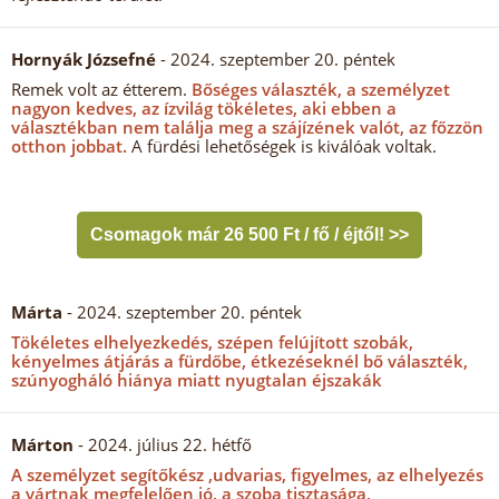
Hornyák Józsefné
- 2024. szeptember 20. péntek
Remek volt az étterem.
Bőséges választék, a személyzet
nagyon kedves, az ízvilág tökéletes, aki ebben a
választékban nem találja meg a szájízének valót, az főzzön
otthon jobbat.
A fürdési lehetőségek is kiválóak voltak.
Csomagok már 26 500 Ft / fő / éjtől! >>
Márta
- 2024. szeptember 20. péntek
Tökéletes elhelyezkedés, szépen felújított szobák,
kényelmes átjárás a fürdőbe, étkezéseknél bő választék,
szúnyogháló hiánya miatt nyugtalan éjszakák
Márton
- 2024. július 22. hétfő
A személyzet segítőkész ,udvarias, figyelmes, az elhelyezés
a vártnak megfelelően jó, a szoba tisztasága,