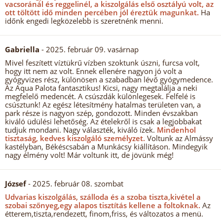
vacsoránál és reggelinél, a kiszolgálás első osztályú volt, az
ott töltött idő minden percében jól éreztük magunkat.
Ha
időnk engedi legközelebb is szeretnénk menni.
Gabriella
- 2025. február 09. vasárnap
Mivel feszített víztükrű vízben szoktunk úszni, furcsa volt,
hogy itt nem az volt. Ennek ellenére nagyon jó volt a
gyógyvizes rész, különösen a szabadban lévő gyógymedence.
Az Aqua Palota fantasztikus! Kicsi, nagy megtalálja a neki
megfelelő medencét. A csúszdák különlegesek. Felfelé is
csúsztunk! Az egész létesítmény hatalmas területen van, a
park része is nagyon szép, gondozott. Minden évszakban
kiváló üdülési lehetőség. Az ételekről is csak a legjobbakat
tudjuk mondani. Nagy választék, kiváló ízek.
Mindenhol
tisztaság, kedves kiszolgáló személyzet.
Voltunk az Almássy
kastélyban, Békéscsabán a Munkácsy kiállításon. Mindegyik
nagy élmény volt! Már voltunk itt, de jövünk még!
József
- 2025. február 08. szombat
Udvarias kiszolgálás, szálloda és a szoba tiszta,kivétel a
szobai szőnyeg,egy alapos tisztítás kellene a foltoknak.
Az
étterem,tiszta,rendezett, finom,friss, és változatos a menü.