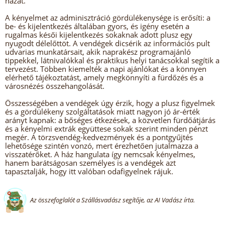
házat.
A kényelmet az adminisztráció gördülékenysége is erősíti: a
be- és kijelentkezés általában gyors, és igény esetén a
rugalmas késői kijelentkezés sokaknak adott plusz egy
nyugodt délelőttöt. A vendégek dicsérik az információs pult
udvarias munkatársait, akik naprakész programajánló
tippekkel, látnivalókkal és praktikus helyi tanácsokkal segítik a
tervezést. Többen kiemelték a napi ajánlókat és a könnyen
elérhető tájékoztatást, amely megkönnyíti a fürdőzés és a
városnézés összehangolását.
Összességében a vendégek úgy érzik, hogy a plusz figyelmek
és a gördülékeny szolgáltatások miatt nagyon jó ár-érték
arányt kapnak: a bőséges étkezések, a közvetlen fürdőátjárás
és a kényelmi extrák együttese sokak szerint minden pénzt
megér. A törzsvendég-kedvezmények és a pontgyűjtés
lehetősége szintén vonzó, mert érezhetően jutalmazza a
visszatérőket. A ház hangulata így nemcsak kényelmes,
hanem barátságosan személyes is a vendégek azt
tapasztalják, hogy itt valóban odafigyelnek rájuk.
Az összefoglalót a Szállásvadász segítője, az AI Vadász írta.