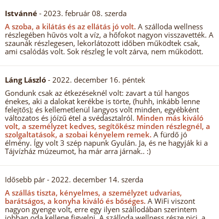
Istvánné
- 2023. február 08. szerda
A szoba, a kilátás és az ellátás jó volt.
A szálloda wellness
részlegében hűvös volt a víz, a hőfokot nagyon visszavették. A
szaunák részlegesen, lekorlátozott időben működtek csak,
ami csalódás volt. Sok részleg le volt zárva, nem működött.
Láng László
- 2022. december 16. péntek
Gondunk csak az étkezéseknél volt: zavart a túl hangos
énekes, aki a dalokat kerékbe is törte, (huhh, inkább lenne
felejtős); és kellemetlenül langyos volt minden, egyébként
változatos és jóízű étel a svédasztalról.
Minden más kiváló
volt, a személyzet kedves, segítőkész minden részlegnél, a
szolgaltatások, a szobai kényelem remek.
A fürdő jó
élmény. Így volt 3 szép napunk Gyulán. Ja, és ne hagyják ki a
Tájvízház múzeumot, ha már arra járnak.. :)
Idősebb pár
- 2022. december 14. szerda
A szállás tiszta, kényelmes, a személyzet udvarias,
barátságos, a konyha kiváló és bőséges.
A WiFi viszont
nagyon gyenge volt, erre egy ilyen szállodában szerintem
jobban oda kellene figyelni. A szálloda wellness része pici, a