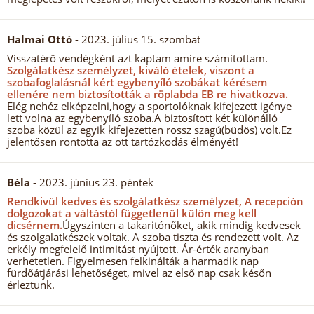
Halmai Ottó
- 2023. július 15. szombat
Visszatérő vendégként azt kaptam amire számítottam.
Szolgálatkész személyzet, kiváló ételek, viszont a
szobafoglalásnál kért egybenyíló szobákat kérésem
ellenére nem biztosították a röplabda EB re hivatkozva.
Elég nehéz elképzelni,hogy a sportolóknak kifejezett igénye
lett volna az egybenyíló szoba.A biztosított két különálló
szoba közül az egyik kifejezetten rossz szagú(büdös) volt.Ez
jelentősen rontotta az ott tartózkodás élményét!
Béla
- 2023. június 23. péntek
Rendkivül kedves és szolgálatkész személyzet, A recepción
dolgozokat a váltástól függetlenül külön meg kell
dicsérnem.
Úgyszinten a takaritónőket, akik mindig kedvesek
és szolgalatkészek voltak. A szoba tiszta és rendezett volt. Az
erkély megfelelő intimitást nyújtott. Ár-érték aranyban
verhetetlen. Figyelmesen felkinálták a harmadik nap
fürdőátjárási lehetőséget, mivel az első nap csak későn
érleztünk.