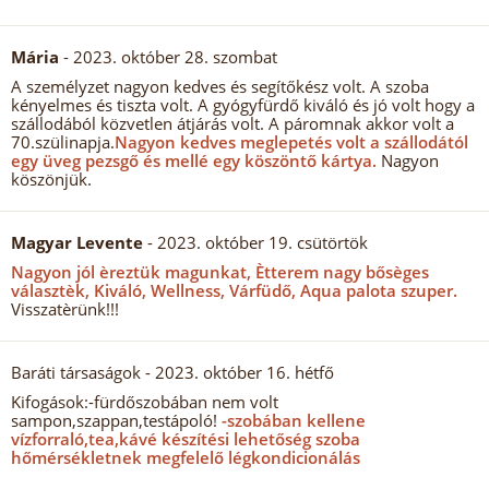
Mária
- 2023. október 28. szombat
A személyzet nagyon kedves és segítőkész volt. A szoba
kényelmes és tiszta volt. A gyógyfürdő kiváló és jó volt hogy a
szállodából közvetlen átjárás volt. A páromnak akkor volt a
70.szülinapja.
Nagyon kedves meglepetés volt a szállodától
egy üveg pezsgő és mellé egy köszöntő kártya.
Nagyon
köszönjük.
Magyar Levente
- 2023. október 19. csütörtök
Nagyon jól èreztük magunkat, Ètterem nagy bősèges
választèk, Kiváló, Wellness, Várfüdő, Aqua palota szuper.
Visszatèrünk!!!
Baráti társaságok
- 2023. október 16. hétfő
Kifogások:-fürdőszobában nem volt
sampon,szappan,testápoló!
-szobában kellene
vízforraló,tea,kávé készítési lehetőség szoba
hőmérsékletnek megfelelő légkondicionálás