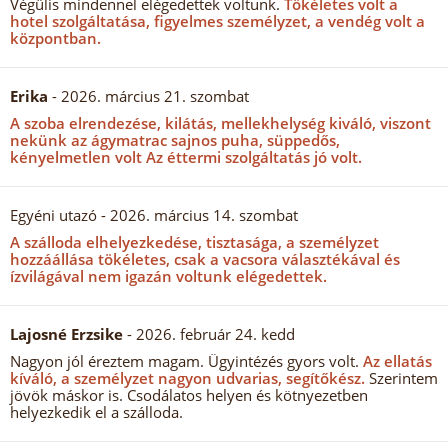
Végülis mindennel elégedettek voltunk.
Tökéletes volt a
hotel szolgáltatása, figyelmes személyzet, a vendég volt a
központban.
Erika
- 2026. március 21. szombat
A szoba elrendezése, kilátás, mellekhelység kiváló, viszont
nekünk az ágymatrac sajnos puha, süppedős,
kényelmetlen volt Az éttermi szolgáltatás jó volt.
Egyéni utazó
- 2026. március 14. szombat
A szálloda elhelyezkedése, tisztasága, a személyzet
hozzáállása tökéletes, csak a vacsora választékával és
ízvilágával nem igazán voltunk elégedettek.
Lajosné Erzsike
- 2026. február 24. kedd
Nagyon jól éreztem magam. Ügyintézés gyors volt.
Az ellatás
kíváló, a személyzet nagyon udvarias, segítőkész.
Szerintem
jövök máskor is. Csodálatos helyen és kötnyezetben
helyezkedik el a szálloda.