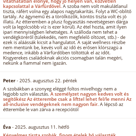
vitathatatlan előnye, hogy jó helyen van, közvetlen
kapcsolattal a Várfürdővel.
A szoba nem volt makulátlanul
tiszta, ráfért volna egy alapos nagytakarítás. Folyt a WC-öblítő
tartály. Az ágynemű és a törölközők, köntös tiszta volt és jó
illatú. Az étteremben a plusz fogyasztás nevetségesen dárga
volt (a legolcsóbb víz is ezer körül). Az étel hozta, amit ilyen
ipari mennyiségben lehetséges. A szálloda nem tehet a
vendégköréről (tülekedés, nem megfelelő öltözet, stb.) - de
ezek is aláássák kicsit a hangulatot. A saját wellness részbe
nem mentünk be, kevés volt az idő és erősen klórszagú a
medence, inkább a Várfürdőben töltöttük el az időt.
Kisgyerekes családoknak akciós csomagban talán megéri,
nekünk a fiammal nem igazán.
Peter
- 2025. augusztus 22. péntek
A szobákban a szonyeg eléggé foltos mivelhogy nem a
legjobb szín választás.
A személyzet nagyon kedves volt és
segítőkész Az étterembe csak a lifttel lehet fel/le menni Az
all-inclusive vendégeknek nem nagyon fair.
A lépcső az
étterembe le van zárva a recepciótól
Éva
- 2025. augusztus 11. hétfő
Kényelmes tiszta szobák, finom ételek bő választék,