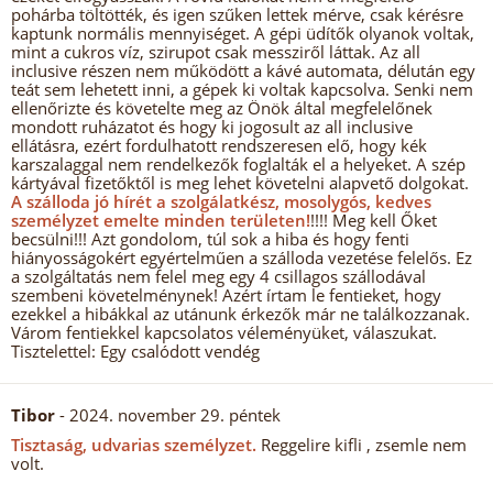
pohárba töltötték, és igen szűken lettek mérve, csak kérésre
kaptunk normális mennyiséget. A gépi üdítők olyanok voltak,
mint a cukros víz, szirupot csak messziről láttak. Az all
inclusive részen nem működött a kávé automata, délután egy
teát sem lehetett inni, a gépek ki voltak kapcsolva. Senki nem
ellenőrizte és követelte meg az Önök által megfelelőnek
mondott ruházatot és hogy ki jogosult az all inclusive
ellátásra, ezért fordulhatott rendszeresen elő, hogy kék
karszalaggal nem rendelkezők foglalták el a helyeket. A szép
kártyával fizetőktől is meg lehet követelni alapvető dolgokat.
A szálloda jó hírét a szolgálatkész, mosolygós, kedves
személyzet emelte minden területen!
!!!! Meg kell Őket
becsülni!!! Azt gondolom, túl sok a hiba és hogy fenti
hiányosságokért egyértelműen a szálloda vezetése felelős. Ez
a szolgáltatás nem felel meg egy 4 csillagos szállodával
szembeni követelménynek! Azért írtam le fentieket, hogy
ezekkel a hibákkal az utánunk érkezők már ne találkozzanak.
Várom fentiekkel kapcsolatos véleményüket, válaszukat.
Tisztelettel: Egy csalódott vendég
Tibor
- 2024. november 29. péntek
Tisztaság, udvarias személyzet.
Reggelire kifli , zsemle nem
volt.