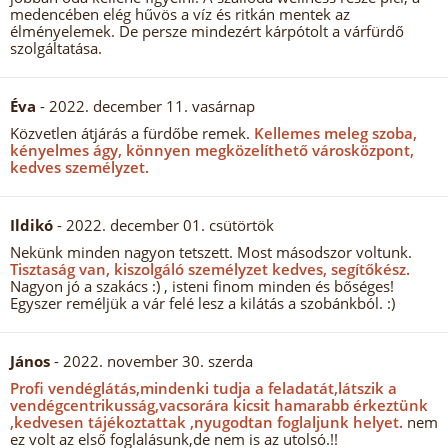
medencében elég hűvös a víz és ritkán mentek az
élményelemek. De persze mindezért kárpótolt a várfürdő
szolgáltatása.
Éva
- 2022. december 11. vasárnap
Közvetlen átjárás a fürdőbe remek.
Kellemes meleg szoba,
kényelmes ágy, könnyen megközelíthető városközpont,
kedves személyzet.
Ildikó
- 2022. december 01. csütörtök
Nekünk minden nagyon tetszett. Most másodszor voltunk.
Tisztaság van, kiszolgáló személyzet kedves, segítőkész.
Nagyon jó a szakács :) , isteni finom minden és bőséges!
Egyszer reméljük a vár felé lesz a kilátás a szobánkból. :)
János
- 2022. november 30. szerda
Profi vendéglátás,mindenki tudja a feladatát,látszik a
vendégcentrikusság,vacsorára kicsit hamarabb érkeztünk
,kedvesen tájékoztattak ,nyugodtan foglaljunk helyet.
nem
ez volt az első foglalásunk,de nem is az utolsó.!!