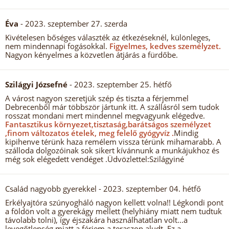
Éva
- 2023. szeptember 27. szerda
Kivételesen bőséges választék az étkezéseknél, különleges,
nem mindennapi fogásokkal.
Figyelmes, kedves személyzet.
Nagyon kényelmes a közvetlen átjárás a fürdőbe.
Szilágyi Józsefné
- 2023. szeptember 25. hétfő
A várost nagyon szeretjük szép és tiszta a férjemmel
Debrecenből már többször jártunk itt. A szállásról sem tudok
rosszat mondani mert mindennel megvagyunk elégedve.
Fantasztikus környezet,tisztaság,barátságos személyzet
,finom változatos ételek, meg felelő gyógyvíz .
Mindig
kipihenve térünk haza remélem vissza térünk mihamarabb. A
szálloda dolgozóinak sok sikert kívánnunk a munkájukhoz és
még sok elégedett vendéget .Üdvözlettel:Szilágyiné
Család nagyobb gyerekkel
- 2023. szeptember 04. hétfő
Erkélyajtóra szúnyogháló nagyon kellett volna!! Légkondi pont
a földön volt a gyerekágy mellett (helyhiány miatt nem tudtuk
távolabb tolni), így éjszakára használhatatlan volt...a
levegőtlenség miatt a férjem a teraszon aludt. Ez a