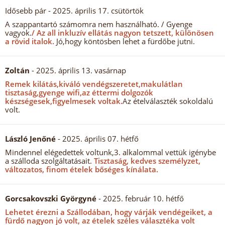
Idősebb pár
- 2025. április 17. csütörtök
A szappantartó számomra nem használható. / Gyenge
vagyok.
/ Az all inkluzív ellátás nagyon tetszett, különösen
a rövid italok.
Jó,hogy köntösben lehet a fürdőbe jutni.
Zoltán
- 2025. április 13. vasárnap
Remek kilátás,kiváló vendégszeretet,makulátlan
tisztaság,gyenge wifi,az éttermi dolgozók
készségesek,figyelmesek voltak.
Az ételválaszték sokoldalú
volt.
László Jenőné
- 2025. április 07. hétfő
Mindennel elégedettek voltunk,3. alkalommal vettük igénybe
a szálloda szolgáltatásait.
Tisztaság, kedves személyzet,
változatos, finom ételek bőséges kínálata.
Gorcsakovszki Györgyné
- 2025. február 10. hétfő
Lehetet érezni a Szállodában, hogy várják vendégeiket, a
fürdő nagyon jó volt, az ételek széles választéka volt