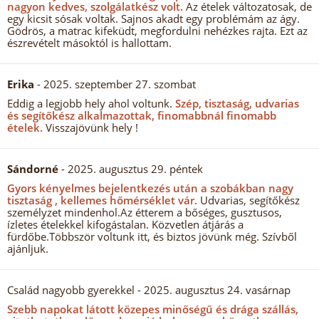
nagyon kedves, szolgálatkész volt.
Az ételek változatosak, de
egy kicsit sósak voltak. Sajnos akadt egy problémám az ágy.
Gödrös, a matrac kifeküdt, megfordulni nehézkes rajta. Ezt az
észrevételt másoktól is hallottam.
Erika
- 2025. szeptember 27. szombat
Eddig a legjobb hely ahol voltunk.
Szép, tisztaság, udvarias
és segítőkész alkalmazottak, finomabbnál finomabb
ételek.
Visszajövünk hely !
Sándorné
- 2025. augusztus 29. péntek
Gyors kényelmes bejelentkezés után a szobákban nagy
tisztaság , kellemes hőmérséklet vár.
Udvarias, segítőkész
személyzet mindenhol.Az étterem a bőséges, gusztusos,
ízletes ételekkel kifogástalan. Közvetlen átjárás a
fürdőbe.Többször voltunk itt, és biztos jövünk még. Szívből
ajánljuk.
Család nagyobb gyerekkel
- 2025. augusztus 24. vasárnap
Szebb napokat látott közepes minőségű és drága szállás,