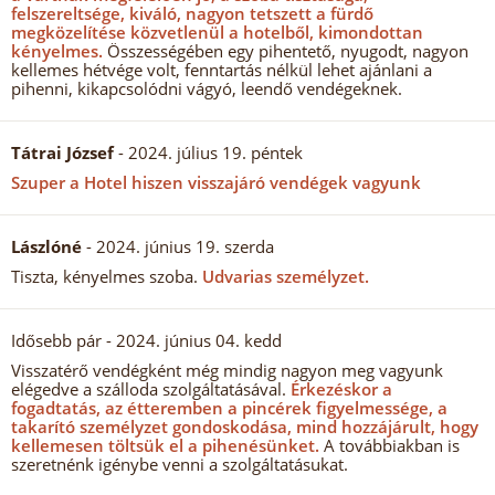
felszereltsége, kiváló, nagyon tetszett a fürdő
megközelítése közvetlenül a hotelből, kimondottan
kényelmes.
Összességében egy pihentető, nyugodt, nagyon
kellemes hétvége volt, fenntartás nélkül lehet ajánlani a
pihenni, kikapcsolódni vágyó, leendő vendégeknek.
Tátrai József
- 2024. július 19. péntek
Szuper a Hotel hiszen visszajáró vendégek vagyunk
Lászlóné
- 2024. június 19. szerda
Tiszta, kényelmes szoba.
Udvarias személyzet.
Idősebb pár
- 2024. június 04. kedd
Visszatérő vendégként még mindig nagyon meg vagyunk
elégedve a szálloda szolgáltatásával.
Érkezéskor a
fogadtatás, az étteremben a pincérek figyelmessége, a
takarító személyzet gondoskodása, mind hozzájárult, hogy
kellemesen töltsük el a pihenésünket.
A továbbiakban is
szeretnénk igénybe venni a szolgáltatásukat.