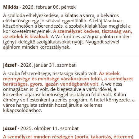
Miklós
- 2026. február 06. péntek
A szálloda elhelyezkedése, a kilátás a várra, a belváros
elérhetősége egy jó sétával egyedülálló. A felújításoknak
köszönhetően a berendezés, a szobák kialakítása megfelel a
kor követelményeinek.
A személyzet kedves, tisztaság van,
az ételek is kiválóak.
A Várfürdő és az Aqua palota minden
igényt kielégitő szolgáltatásokat nyújt. Nyugodt szívvel
ajánlom minden korosztálynak.
József
- 2026. január 31. szombat
A szoba felszereltsége, tisztasága kíváló volt.
Az ételek
mennyisége és minősége várakozáson felüli, a személyzet
barátságos, gyors, igazán vendégbarát volt.
A welness
önmagában is jó volt, de kiegészülve a várfürdővel, a
közvetlen átjárási lehetőséggel osztályon felüli volt. Külön
élmény volt esténként a zenés program. A hotel környezete, a
város hangulata szintén hozzájárult a kellemes
kikapcsolódáshoz.
József
- 2025. október 11. szombat
A személyzet minden részlegen (porta, takarítás, étterem)