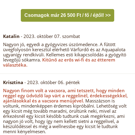
Csomagok már 26 500 Ft / fő / éjtől! >>
Katalin
- 2023. október 07. szombat
Nagyon jó, egyedi a gyógyvizes úszómedence. A fűtött
üvegfolyosón keresztül elérhető Várfürdő és az Aquapalota
ugyanígy rendkívüli. Kellemes esti kikapcsolódás a gyógyító
levegőjű sókamra.
Kitűnő az erős wi-fi és az étterem
választéka.
Krisztina
- 2023. október 06. péntek
Nagyon finom volt a vacsora, ami tetszett, hogy minden
reggel egy üdvözlő lap várt a reggelinél, érdekességekkel,
ajánlásokkal és a vacsora menüjével.
Masszázson is
voltunk, mindenképpen érdemes kipróbálni. Lehetőség volt
egy kicsit még tovább maradni, örültünk neki, mivel az
érkezésnél egy kicsit később tudtunk csak megérkezni, ami
nagyon jó volt, hogy így nem kellett sietni a reggelivel, a
készülődéssel és még a wellnessbe egy kicsit le tudtunk
menni kényelmesen.