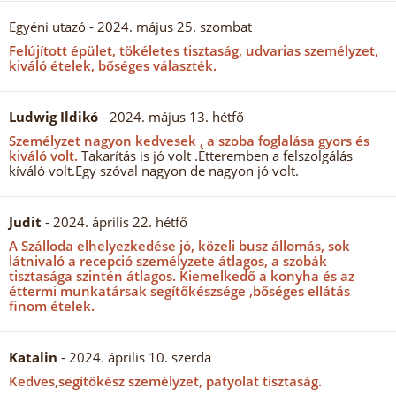
Egyéni utazó
- 2024. május 25. szombat
Felújított épület, tökéletes tisztaság, udvarias személyzet,
kiváló ételek, bőséges választék.
Ludwig Ildikó
- 2024. május 13. hétfő
Személyzet nagyon kedvesek , a szoba foglalása gyors és
kiváló volt.
Takarítás is jó volt .Étteremben a felszolgálás
kíváló volt.Egy szóval nagyon de nagyon jó volt.
Judit
- 2024. április 22. hétfő
A Szálloda elhelyezkedése jó, közeli busz állomás, sok
látnivaló a recepció személyzete átlagos, a szobák
tisztasága szintén átlagos.
Kiemelkedő a konyha és az
éttermi munkatársak segítőkészsége ,bőséges ellátás
finom ételek.
Katalin
- 2024. április 10. szerda
Kedves,segítőkész személyzet, patyolat tisztaság.