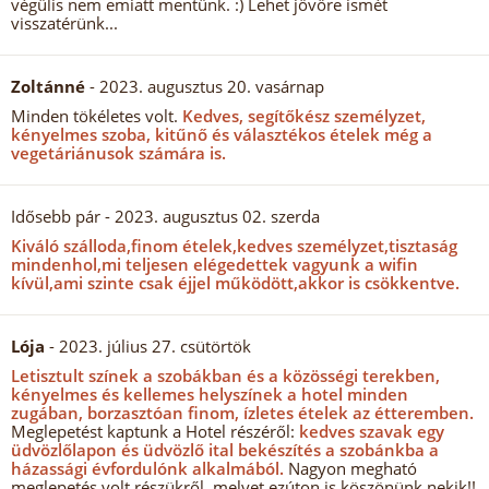
végülis nem emiatt mentünk. :) Lehet jövőre ismét
visszatérünk...
Zoltánné
- 2023. augusztus 20. vasárnap
Minden tökéletes volt.
Kedves, segítőkész személyzet,
kényelmes szoba, kitűnő és választékos ételek még a
vegetáriánusok számára is.
Idősebb pár
- 2023. augusztus 02. szerda
Kiváló szálloda,finom ételek,kedves személyzet,tisztaság
mindenhol,mi teljesen elégedettek vagyunk a wifin
kívül,ami szinte csak éjjel működött,akkor is csökkentve.
Lója
- 2023. július 27. csütörtök
Letisztult színek a szobákban és a közösségi terekben,
kényelmes és kellemes helyszínek a hotel minden
zugában, borzasztóan finom, ízletes ételek az étteremben.
Meglepetést kaptunk a Hotel részéről:
kedves szavak egy
üdvözlőlapon és üdvözlő ital bekészítés a szobánkba a
házassági évfordulónk alkalmából.
Nagyon megható
meglepetés volt részükről, melyet ezúton is köszönünk nekik!!