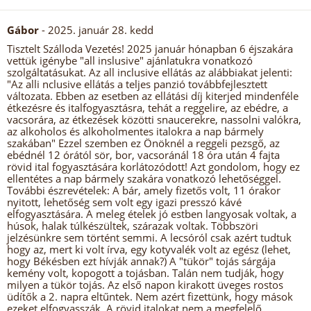
Gábor
- 2025. január 28. kedd
Tisztelt Szálloda Vezetés! 2025 január hónapban 6 éjszakára
vettük igénybe "all inslusive" ajánlatukra vonatkozó
szolgáltatásukat. Az all inclusive ellátás az alábbiakat jelenti:
"Az alli nclusive ellátás a teljes panzió továbbfejlesztett
változata. Ebben az esetben az ellátási díj kiterjed mindenféle
étkezésre és italfogyasztásra, tehát a reggelire, az ebédre, a
vacsorára, az étkezések közötti snaucerekre, nassolni valókra,
az alkoholos és alkoholmentes italokra a nap bármely
szakában" Ezzel szemben ez Önöknél a reggeli pezsgő, az
ebédnél 12 órától sör, bor, vacsoránál 18 óra után 4 fajta
rövid ital fogyasztására korlátozódott! Azt gondolom, hogy ez
ellentétes a nap bármely szakára vonatkozó lehetőséggel.
További észrevételek: A bár, amely fizetős volt, 11 órakor
nyitott, lehetőség sem volt egy igazi presszó kávé
elfogyasztására. A meleg ételek jó estben langyosak voltak, a
húsok, halak túlkészültek, szárazak voltak. Többszöri
jelzésünkre sem történt semmi. A lecsóról csak azért tudtuk
hogy az, mert ki volt írva, egy kotyvalék volt az egész (lehet,
hogy Békésben ezt hívják annak?) A "tükör" tojás sárgája
kemény volt, kopogott a tojásban. Talán nem tudják, hogy
milyen a tükör tojás. Az első napon kirakott üveges rostos
üdítők a 2. napra eltűntek. Nem azért fizettünk, hogy mások
ezeket elfogyasszák. A rövid italokat nem a megfelelő