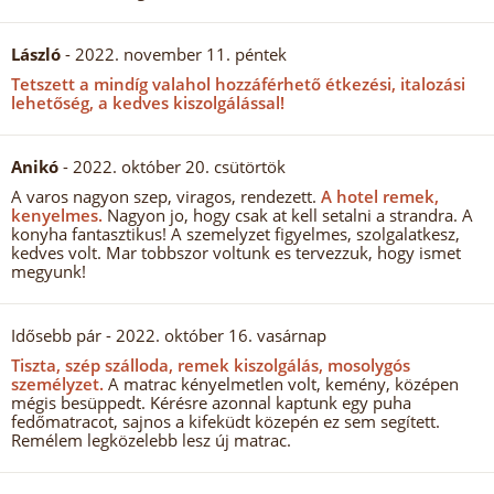
László
- 2022. november 11. péntek
Tetszett a mindíg valahol hozzáférhető étkezési, italozási
lehetőség, a kedves kiszolgálással!
Anikó
- 2022. október 20. csütörtök
A varos nagyon szep, viragos, rendezett.
A hotel remek,
kenyelmes.
Nagyon jo, hogy csak at kell setalni a strandra. A
konyha fantasztikus! A szemelyzet figyelmes, szolgalatkesz,
kedves volt. Mar tobbszor voltunk es tervezzuk, hogy ismet
megyunk!
Idősebb pár
- 2022. október 16. vasárnap
Tiszta, szép szálloda, remek kiszolgálás, mosolygós
személyzet.
A matrac kényelmetlen volt, kemény, középen
mégis besüppedt. Kérésre azonnal kaptunk egy puha
fedőmatracot, sajnos a kifeküdt közepén ez sem segített.
Remélem legközelebb lesz új matrac.