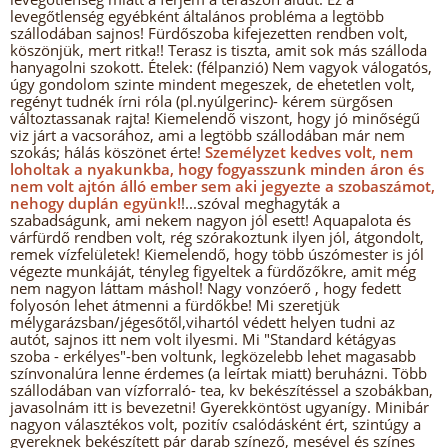
levegőtlenség egyébként általános probléma a legtöbb
szállodában sajnos! Fürdőszoba kifejezetten rendben volt,
köszönjük, mert ritka!! Terasz is tiszta, amit sok más szálloda
hanyagolni szokott. Ételek: (félpanzió) Nem vagyok válogatós,
úgy gondolom szinte mindent megeszek, de ehetetlen volt,
regényt tudnék írni róla (pl.nyúlgerinc)- kérem sürgősen
változtassanak rajta! Kiemelendő viszont, hogy jó minőségű
viz járt a vacsorához, ami a legtöbb szállodában már nem
szokás; hálás köszönet érte!
Személyzet kedves volt, nem
loholtak a nyakunkba, hogy fogyasszunk minden áron és
nem volt ajtón álló ember sem aki jegyezte a szobaszámot,
nehogy duplán együnk!
!...szóval meghagyták a
szabadságunk, ami nekem nagyon jól esett! Aquapalota és
várfürdő rendben volt, rég szórakoztunk ilyen jól, átgondolt,
remek vízfelületek! Kiemelendő, hogy több úszómester is jól
végezte munkáját, tényleg figyeltek a fürdőzőkre, amit még
nem nagyon láttam máshol! Nagy vonzóerő , hogy fedett
folyosón lehet átmenni a fürdőkbe! Mi szeretjük
mélygarázsban/jégesőtől,vihartól védett helyen tudni az
autót, sajnos itt nem volt ilyesmi. Mi "Standard kétágyas
szoba - erkélyes"-ben voltunk, legközelebb lehet magasabb
színvonalúra lenne érdemes (a leírtak miatt) beruházni. Több
szállodában van vízforraló- tea, kv bekészítéssel a szobákban,
javasolnám itt is bevezetni! Gyerekköntöst ugyanígy. Minibár
nagyon választékos volt, pozitív csalódásként ért, szintúgy a
gyereknek bekészített pár darab színező, mesével és színes