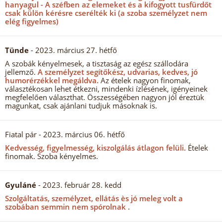
hanyagul - A széfben az elemeket és a kifogyott tusfürdőt
csak külön kérésre cserélték ki (a szoba személyzet nem
elég figyelmes)
Tünde
- 2023. március 27. hétfő
A szobák kényelmesek, a tisztaság az egész szállodára
jellemző.
A személyzet segítőkész, udvarias, kedves, jó
humorérzékkel megáldva.
Az ételek nagyon finomak,
választékosan lehet étkezni, mindenki ízlésének, igényeinek
megfelelően választhat. Összességében nagyon jól éreztük
magunkat, csak ajánlani tudjuk másoknak is.
Fiatal pár
- 2023. március 06. hétfő
Kedvesség, figyelmesség, kiszolgálás átlagon felüli.
Ételek
finomak. Szoba kényelmes.
Gyuláné
- 2023. február 28. kedd
Szolgáltatás, személyzet, ellátás ès jó meleg volt a
szobában semmin nem spórolnak .