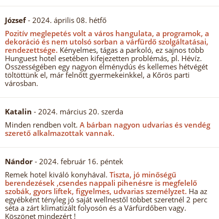
József
- 2024. április 08. hétfő
Pozitív meglepetés volt a város hangulata, a programok, a
dekoráció és nem utolsó sorban a várfürdő szolgáltatásai,
rendezettsége.
Kényelmes, tágas a parkoló, ez sajnos több
Hunguest hotel esetében kifejezetten problémás, pl. Hévíz.
Összességében egy nagyon élménydús és kellemes hétvégét
töltöttünk el, már felnőtt gyermekeinkkel, a Kőrös parti
városban.
Katalin
- 2024. március 20. szerda
Minden rendben volt.
A bárban nagyon udvarias és vendég
szerető alkalmazottak vannak.
Nándor
- 2024. február 16. péntek
Remek hotel kiváló konyhával.
Tiszta, jó minőségű
berendezések ,csendes nappali pihenésre is megfelelő
szobák, gyors liftek, figyelmes, udvarias személyzet.
Ha az
egyébként tényleg jó saját wellnestől többet szeretnél 2 perc
séta a zárt klimatizált folyosón és a Várfürdőben vagy.
Köszönet mindezért !