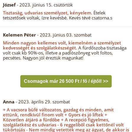
József
- 2023. június 15. csütörtök
Tisztaság, udvarias személyzet, kényelem.
Ételek
tetszetősek voltak, ízre kevésbé. Kevés tévé csatorna.s
Kelemen Péter
- 2023. június 03. szombat
Minden nagyon kellemes volt, kiemelném a személyzet
kedvességét és szolgálatkészségét.
A fürdőszoba tisztasága
volt csak kb 90%-os, illetve a padlószőnyeg volt foltos,
pecsétes. Nagyon jól éreztük magunkat!
Csomagok már 26 500 Ft / fő / éjtől! >>
Anna
- 2023. április 29. szombat
+ A vacsora büfé változatos, gazdag és minden, amit
ettünk, rendkívül finom volt + Gyors és jó liftek +
Közvetlen átjáró a fürdőbe + A recepció figyelmes,
szolgálatkész és udvarias - 6 reggeliből csak kettőnél volt
tükörtojás - Nem mindig vetették meg az ágyat, de akkor is