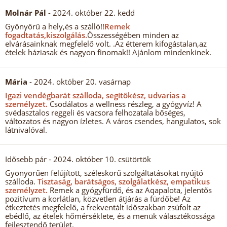
Molnár Pál
- 2024. október 22. kedd
Gyönyörű a hely,és a szálló!!
Remek
fogadtatás,kiszolgálás.
Összességében minden az
elvárásainknak megfelelő volt. .Az étterem kifogástalan,az
ételek háziasak és nagyon finomak!! Ajánlom mindenkinek.
Mária
- 2024. október 20. vasárnap
Igazi vendégbarát szálloda, segítőkész, udvarias a
személyzet.
Csodálatos a wellness részleg, a gyógyvíz! A
svédasztalos reggeli és vacsora felhozatala bőséges,
változatos és nagyon ízletes. A város csendes, hangulatos, sok
látnivalóval.
Idősebb pár
- 2024. október 10. csütörtök
Gyönyörűen felújított, széleskörű szolgáltatásokat nyújtó
szálloda.
Tisztaság, barátságos, szolgálatkész, empatikus
személyzet.
Remek a gyógyfürdő, és az Aqapalota, jelentős
pozitívum a korlátlan, közvetlen átjárás a fürdőbe! Az
étkeztetés megfelelő, a frekventált időszakban zsúfolt az
ebédlő, az ételek hőmérséklete, és a menük választékossága
fejlesztendő terület.