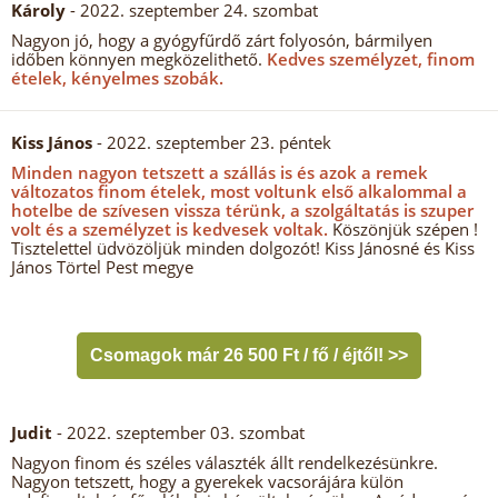
Károly
- 2022. szeptember 24. szombat
Nagyon jó, hogy a gyógyfűrdő zárt folyosón, bármilyen
időben könnyen megközelithető.
Kedves személyzet, finom
ételek, kényelmes szobák.
Kiss János
- 2022. szeptember 23. péntek
Minden nagyon tetszett a szállás is és azok a remek
változatos finom ételek, most voltunk első alkalommal a
hotelbe de szívesen vissza térünk, a szolgáltatás is szuper
volt és a személyzet is kedvesek voltak.
Köszönjük szépen !
Tisztelettel üdvözöljük minden dolgozót! Kiss Jánosné és Kiss
János Törtel Pest megye
Csomagok már 26 500 Ft / fő / éjtől! >>
Judit
- 2022. szeptember 03. szombat
Nagyon finom és széles választék állt rendelkezésünkre.
Nagyon tetszett, hogy a gyerekek vacsorájára külön