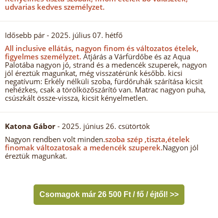
udvarias kedves személyzet.
Idősebb pár
- 2025. július 07. hétfő
All inclusive ellátás, nagyon finom és változatos ételek,
figyelmes személyzet.
Átjárás a Várfürdőbe és az Aqua
Palotába nagyon jó, strand és a medencék szuperek, nagyon
jól éreztük magunkat, még visszatérünk később. kicsi
negatívum: Erkély nélküli szoba, fürdőruhák szárítása kicsit
nehézkes, csak a törölközőszárító van. Matrac nagyon puha,
csúszkált össze-vissza, kicsit kényelmetlen.
Katona Gábor
- 2025. június 26. csütörtök
Nagyon rendben volt minden.
szoba szép ,tiszta,ételek
finomak változatosak a medencék szuperek.
Nagyon jól
éreztük magunkat.
Csomagok már 26 500 Ft / fő / éjtől! >>