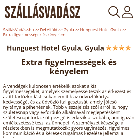
SzállásVadász.hu
>>
Dél Alföld
>>
Gyula
>>
Hunguest Hotel Gyula
>>
Extra figyelmességek és kényelem
Hunguest Hotel Gyula, Gyula
Extra figyelmességek és
kényelem
A vendégek különösen értékelik azokat a kis
figyelmességeket, amelyek személyessé teszik az érkezést és
az itt-tartózkodást: sokan említik az üdvözlőkártya
kedvességét és az üdvözlő ital gesztusát, amely jóleső
nyitánya a pihenésnek. Több visszajelzés szól arról is, hogy
születésnap vagy évforduló alkalmával meglepetésként
születésnapi torta, sőt pezsgő is érkezik a szobába, ami igazán
emlékezetessé teszi az ünnepet. A személyzet készsége a
részletekben is megmutatkozik: gyors ügyintézés, figyelmes
kommunikáció és a kérések rugalmas kezelése jellemzi a