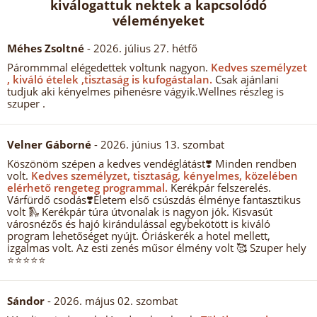
kiválogattuk nektek a kapcsolódó
véleményeket
Méhes Zsoltné
- 2026. július 27. hétfő
Párommmal elégedettek voltunk nagyon.
Kedves személyzet
, kiváló ételek ,tisztaság is kufogástalan.
Csak ajánlani
tudjuk aki kényelmes pihenésre vágyik.Wellnes részleg is
szuper .
Velner Gáborné
- 2026. június 13. szombat
Köszönöm szépen a kedves vendéglátást❣️ Minden rendben
volt.
Kedves személyzet, tisztaság, kényelmes, közelében
elérhető rengeteg programmal.
Kerékpár felszerelés.
Várfürdő csodás❣️Életem első csúszdás élménye fantasztikus
volt 🛝 Kerékpár túra útvonalak is nagyon jók. Kisvasút
városnézős és hajó kirándulással egybekötött is kiváló
program lehetőséget nyújt. Óriáskerék a hotel mellett,
izgalmas volt. Az esti zenés műsor élmény volt 🥰 Szuper hely
⭐⭐⭐⭐⭐
Sándor
- 2026. május 02. szombat