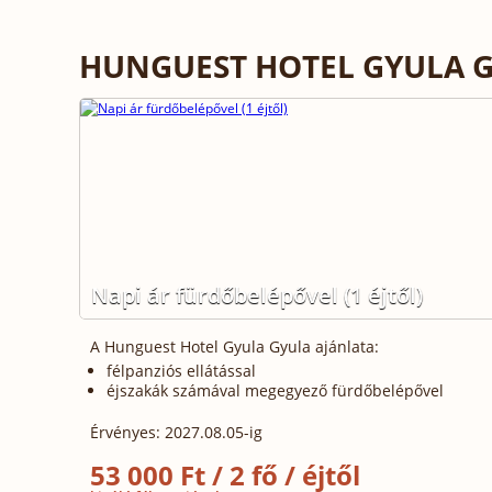
HUNGUEST HOTEL GYULA G
Napi ár fürdőbelépővel (1 éjtől)
A Hunguest Hotel Gyula Gyula ajánlata:
félpanziós ellátással
éjszakák számával megegyező fürdőbelépővel
Érvényes: 2027.08.05-ig
53 000 Ft / 2 fő / éjtől