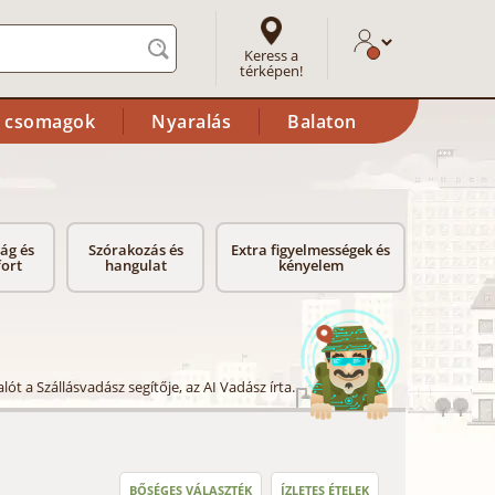
Keress a
térképen!
i csomagok
Nyaralás
Balaton
ság és
Szórakozás és
Extra figyelmességek és
ort
hangulat
kényelem
lót a Szállásvadász segítője, az AI Vadász írta.
BŐSÉGES VÁLASZTÉK
ÍZLETES ÉTELEK