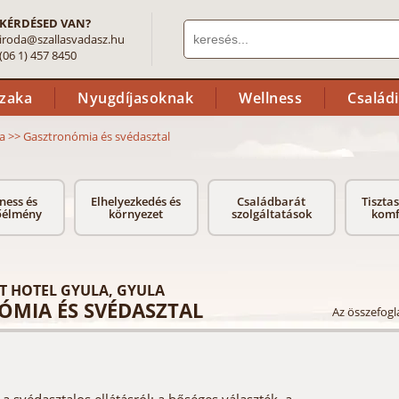
KÉRDÉSED VAN?
iroda@szallasvadasz.hu
(06 1) 457 8450
szaka
Nyugdíjasoknak
Wellness
Család
a
>>
Gasztronómia és svédasztal
ness és
Elhelyezkedés és
Családbarát
Tiszta
őélmény
környezet
szolgáltatások
komf
 HOTEL GYULA, GYULA
MIA ÉS SVÉDASZTAL
Az összefogla