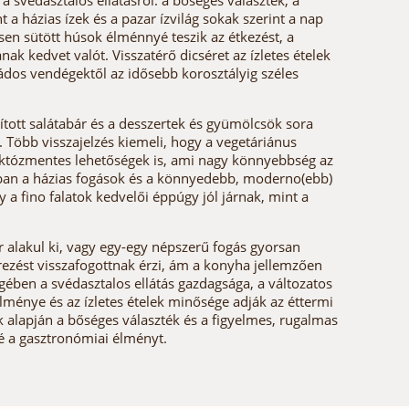
a svédasztalos ellátásról: a bőséges választék, a
t a házias ízek és a pazar ízvilág sokak szerint a nap
sen sütött húsok élménnyé teszik az étkezést, a
ak kedvet valót. Visszatérő dicséret az ízletes ételek
dos vendégektől az idősebb korosztályig széles
ított salátabár és a desszertek és gyümölcsök sora
. Több visszajelzés kiemeli, hogy a vegetáriánus
laktózmentes lehetőségek is, ami nagy könnyebbség az
ban a házias fogások és a könnyedebb, moderno(ebb)
y a fino falatok kedvelői éppúgy jól járnak, mint a
r alakul ki, vagy egy-egy népszerű fogás gyorsan
erezést visszafogottnak érzi, ám a konyha jellemzően
gében a svédasztalos ellátás gazdagsága, a változatos
lménye és az ízletes ételek minősége adják az éttermi
 alapján a bőséges választék és a figyelmes, rugalmas
sé a gasztronómiai élményt.