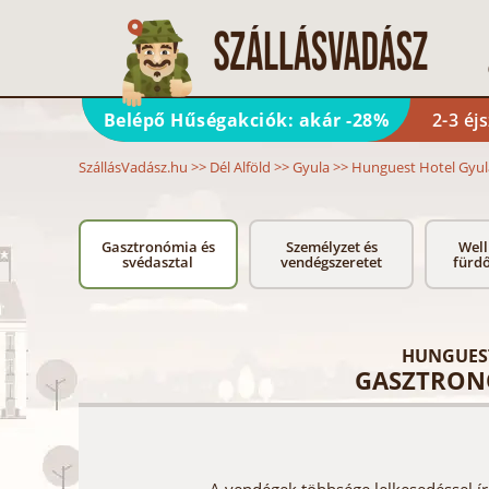
Belépő Hűségakciók: akár -28%
2-3 éj
SzállásVadász.hu
>>
Dél Alföld
>>
Gyula
>>
Hunguest Hotel Gyul
Gasztronómia és
Személyzet és
Well
svédasztal
vendégszeretet
fürd
HUNGUEST
GASZTRONÓ