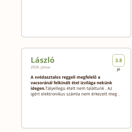
László
3.8
2026. június
jó
A svédasztalos reggeli megfelelő a
vacsoránál felkinált étel izvilága nekünk
idegen.
Tályellegü ételt nem találtunk . Az
igért elektronikus számla nem érkezett meg .