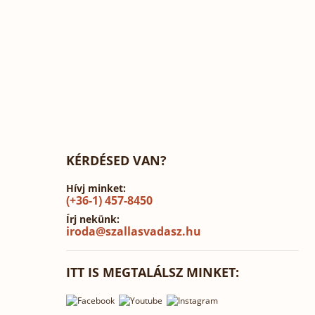
KÉRDÉSED VAN?
Hívj minket:
(+36-1) 457-8450
Írj nekünk:
iroda@szallasvadasz.hu
ITT IS MEGTALÁLSZ MINKET: