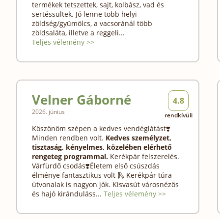
termékek tetszettek, sajt, kolbász, vad és
sertéssültek. Jó lenne több helyi
zöldség/gyümölcs, a vacsoránál több
zöldsaláta, illetve a reggeli...
Teljes vélemény >>
Velner Gáborné
4.8
2026. június
rendkívüli
Köszönöm szépen a kedves vendéglátást❣️
Minden rendben volt.
Kedves személyzet,
tisztaság, kényelmes, közelében elérhető
rengeteg programmal.
Kerékpár felszerelés.
Várfürdő csodás❣️Életem első csúszdás
élménye fantasztikus volt 🛝 Kerékpár túra
útvonalak is nagyon jók. Kisvasút városnézős
és hajó kiránduláss...
Teljes vélemény >>