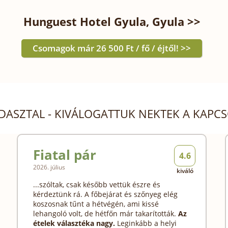
Hunguest Hotel Gyula, Gyula >>
Csomagok már 26 500 Ft / fő / éjtől! >>
DASZTAL - KIVÁLOGATTUK NEKTEK A KAPC
Fiatal pár
4.6
2026. július
kiváló
...szóltak, csak később vettük észre és
kérdeztünk rá. A főbejárat és szőnyeg elég
koszosnak tűnt a hétvégén, ami kissé
lehangoló volt, de hétfőn már takarították.
Az
ételek választéka nagy.
Leginkább a helyi