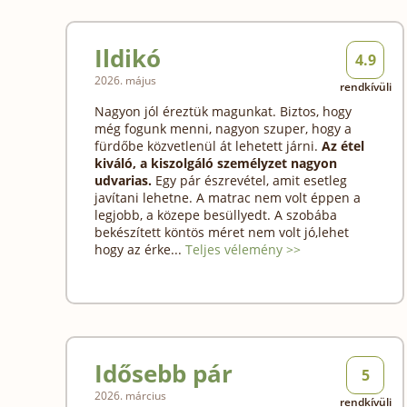
Ildikó
4.9
2026. május
rendkívüli
Nagyon jól éreztük magunkat. Biztos, hogy
még fogunk menni, nagyon szuper, hogy a
fürdőbe közvetlenül át lehetett járni.
Az étel
kiváló, a kiszolgáló személyzet nagyon
udvarias.
Egy pár észrevétel, amit esetleg
javítani lehetne. A matrac nem volt éppen a
legjobb, a közepe besüllyedt. A szobába
bekészített köntös méret nem volt jó,lehet
hogy az érke...
Teljes vélemény >>
Idősebb pár
5
2026. március
rendkívüli