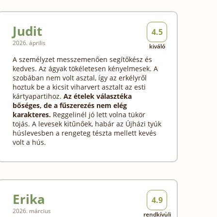
Judit
4.5
2026. április
kiváló
A személyzet messzemenően segítőkész és
kedves. Az ágyak tökéletesen kényelmesek. A
szobában nem volt asztal, így az erkélyről
hoztuk be a kicsit viharvert asztalt az esti
kártyapartihoz.
Az ételek választéka
bőséges, de a fűszerezés nem elég
karakteres.
Reggelinél jó lett volna tükör
tojás. A levesek kitűnőek, habár az Újházi tyúk
húslevesben a rengeteg tészta mellett kevés
volt a hús.
Erika
4.9
2026. március
rendkívüli