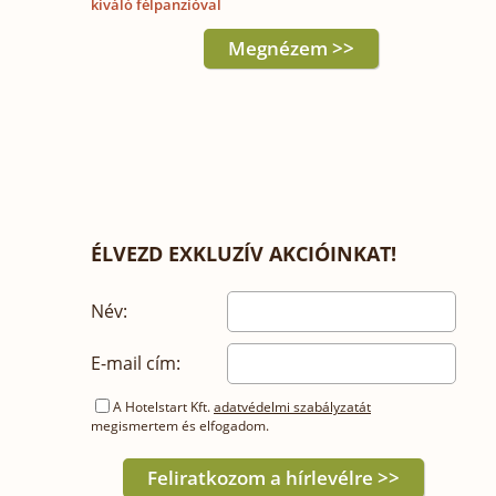
kiváló félpanzióval
Megnézem >>
ÉLVEZD EXKLUZÍV AKCIÓINKAT!
Név:
E-mail cím:
A Hotelstart Kft.
adatvédelmi szabályzatát
megismertem és elfogadom.