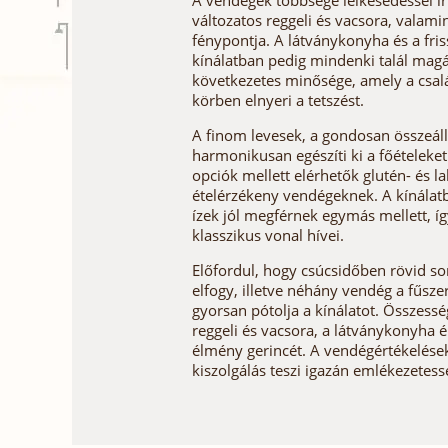
A vendégek többsége lelkesedéssel ír 
változatos reggeli és vacsora, valamin
fénypontja. A látványkonyha és a fris
kínálatban pedig mindenki talál magán
következetes minősége, amely a csalá
körben elnyeri a tetszést.
A finom levesek, a gondosan összeáll
harmonikusan egészíti ki a főételeket
opciók mellett elérhetők glutén- és 
ételérzékeny vendégeknek. A kínálat
ízek jól megférnek egymás mellett, íg
klasszikus vonal hívei.
Előfordul, hogy csúcsidőben rövid so
elfogy, illetve néhány vendég a fűsz
gyorsan pótolja a kínálatot. Összessé
reggeli és vacsora, a látványkonyha é
élmény gerincét. A vendégértékelések
kiszolgálás teszi igazán emlékezetes