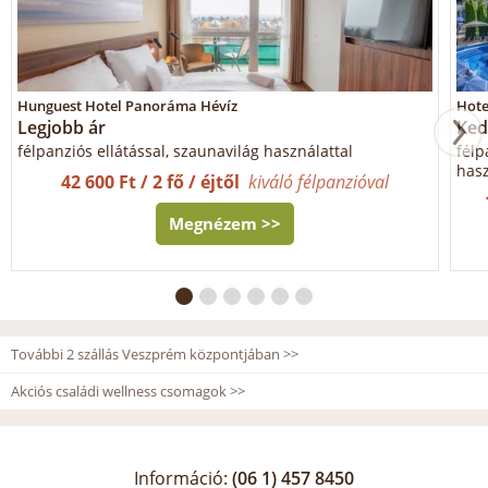
Hunguest Hotel Panoráma Hévíz
Hote
Legjobb ár
Ked
félpanziós ellátással, szaunavilág használattal
félp
hasz
42 600 Ft / 2 fő / éjtől
kiváló félpanzióval
Megnézem >>
További 2 szállás Veszprém központjában >>
Akciós családi wellness csomagok >>
Információ:
(06 1) 457 8450