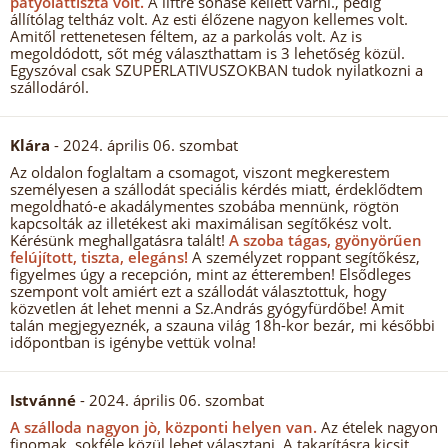
patyolattiszta volt.
A liftre sohase kellett várni., pedig
állítólag teltház volt. Az esti élőzene nagyon kellemes volt.
Amitől rettenetesen féltem, az a parkolás volt. Az is
megoldódott, sőt még választhattam is 3 lehetőség közül.
Egyszóval csak SZUPERLATIVUSZOKBAN tudok nyilatkozni a
szállodáról.
Klára
- 2024. április 06. szombat
Az oldalon foglaltam a csomagot, viszont megkerestem
személyesen a szállodát speciális kérdés miatt, érdeklődtem
megoldható-e akadálymentes szobába mennünk, rögtön
kapcsolták az illetékest aki maximálisan segítőkész volt.
Kérésünk meghallgatásra talált!
A szoba tágas, gyönyörűen
felújított, tiszta, elegáns!
A személyzet roppant segítőkész,
figyelmes úgy a recepción, mint az étteremben! Elsődleges
szempont volt amiért ezt a szállodát választottuk, hogy
közvetlen át lehet menni a Sz.András gyógyfürdőbe! Amit
talán megjegyeznék, a szauna világ 18h-kor bezár, mi későbbi
időpontban is igénybe vettük volna!
Istvánné
- 2024. április 06. szombat
A szálloda nagyon jò, központi helyen van.
Az ételek nagyon
finomak, sokféle közül lehet választani. A takarításra kicsit