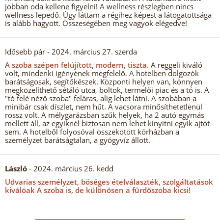
jobban oda kellene figyelni! A wellness részlegben nincs
wellness lepedő. Úgy láttam a régihez képest a látogatottsága
is alább hagyott. Összeségében meg vagyok elégedve!
Idősebb pár
- 2024. március 27. szerda
A szoba szépen felújított, modern, tiszta.
A reggeli kiváló
volt, mindenki igényének megfelelő. A hotelben dolgozók
barátságosak, segítőkészek. Központi helyen van, könnyen
megközelíthető sétáló utca, boltok, termelői piac és a tó is. A
"tó felé néző szoba" feláras, alig lehet látni. A szobában a
minibár csak díszlet, nem hűt. A vacsora minősíthetetlenül
rossz volt. A mélygarázsban szűk helyek, ha 2 autó egymás
mellett áll, az egyiknél biztosan nem lehet kinyitni egyik ajtót
sem. A hotelből folyosóval összekötött kórházban a
személyzet barátságtalan, a gyógyvíz állott.
László
- 2024. március 26. kedd
Udvarias személyzet, böséges ételválaszték, szolgáltatások
kiválóak A szoba is, de különösen a fürdőszoba kicsi!