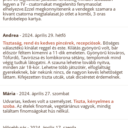
legyen a TV - csatornakat megjelenito fenymasolat
elhelyezve.Ezzel megkonnyitenenk a vendegek szamara a
kivant csatorna megtalalasat.Jo otlet a kombi, 3 oras
furdobelepo kartya.
Andrea
- 2024. április 29. hétfő
Tisztaság, rend és kedves pincérek, recepciósok.
Bőséges
választékú kínálat reggel és este. Kilátás gyönyörű volt, bár
először féltem kimenni a 11-dik emeleten. Gyönyörű kisváros,
Tófürdő, Tavirózsa és lombkorona sétány, templomok mind
végig tudtuk látogatni. A szauna lehetne tovább nyitva,
minden zár 18-kor. Lehetne több játszótér, elfoglaltság
gyerekeknek, bár nekünk nincs, de nagyon kevés lehetőséget
láttam. Kifejezetten tiszta utcák, utak dicséretet érdemelnek.
Mária
- 2024. április 27. szombat
Udvarias, kedves volt a személyzet.
Tiszta, kényelmes a
szoba.
Az ételek finomak, vegetáriánus vagyok, mindig
találtam finomságokat hús nélkül.
Idősebb pár
- 2024. április 17. szerda