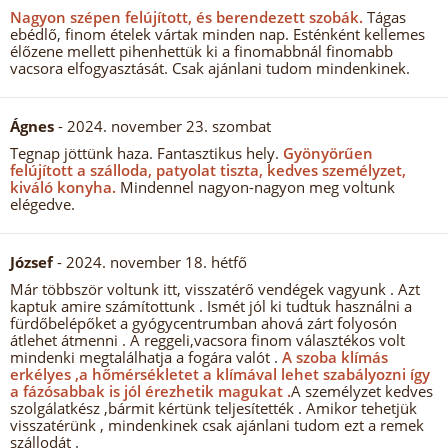
Nagyon szépen felújított, és berendezett szobák.
Tágas
ebédlő, finom ételek vártak minden nap. Esténként kellemes
élőzene mellett pihenhettük ki a finomabbnál finomabb
vacsora elfogyasztását. Csak ajánlani tudom mindenkinek.
Ágnes
- 2024. november 23. szombat
Tegnap jöttünk haza. Fantasztikus hely.
Gyönyörűen
felújított a szálloda, patyolat tiszta, kedves személyzet,
kiváló konyha.
Mindennel nagyon-nagyon meg voltunk
elégedve.
József
- 2024. november 18. hétfő
Már többször voltunk itt, visszatérő vendégek vagyunk . Azt
kaptuk amire számítottunk . Ismét jól ki tudtuk használni a
fürdőbelépőket a gyógycentrumban ahová zárt folyosón
átlehet átmenni . A reggeli,vacsora finom választékos volt
mindenki megtalálhatja a fogára valót .
A szoba klímás
erkélyes ,a hőmérsékletet a klímával lehet szabályozni így
a fázósabbak is jól érezhetik magukat .
A személyzet kedves
szolgálatkész ,bármit kértünk teljesítették . Amikor tehetjük
visszatérünk , mindenkinek csak ajánlani tudom ezt a remek
szállodát .