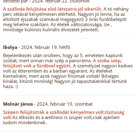
Idősebb pár
- 2024. február 22. csütörtök
A szálloda felújítása első látszatra jól sikerült.
A tó néhány
perc sétával kényelmesen elérhető. Nagyon jó lenne, ha az
eltöltött éjszakák számával megegyező 3 órás fürdőbelépőt
meg lehetne szakítani. Az ételek változatossága, íze ,
minősége különös kulinális élvezetet jelentett.
Ibolya
- 2024. február 19. hétfő
Bejelentkezés után örültem, hogy az 5. emeleten kaptunk
szobát, mert onnan már szép a panoráma.
A szoba szép,
felújított volt a fürdővel együtt.
A személyzet nagyon kedves
volt az étteremben és a bárban egyaránt. Az ételeket
kiemelném, mert azok nagyon finomak voltak! Bőséges
kínálat, kitűnő minőség! Nagyon jó tapasztalatokkal tértünk
haza. :)
Molnár János
- 2024. február 10. szombat
Szépen felújították a szállodát kényelmes volt,tisztaság
volt.
Az étkezés és a wellness is szuper volt,csak ajánlani
tudom mindenkinek.