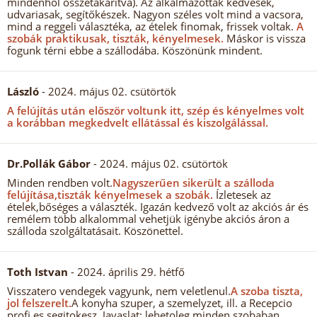
mindenhol összetakarítva). Az alkalmazottak kedvesek,
udvariasak, segítőkészek. Nagyon széles volt mind a vacsora,
mind a reggeli választéka, az ételek finomak, frissek voltak.
A
szobák praktikusak, tiszták, kényelmesek.
Máskor is vissza
fogunk térni ebbe a szállodába. Köszönünk mindent.
László
- 2024. május 02. csütörtök
A felújítás után először voltunk itt, szép és kényelmes volt
a korábban megkedvelt ellátással és kiszolgálással.
Dr.Pollák Gábor
- 2024. május 02. csütörtök
Minden rendben volt.
Nagyszerűen sikerült a szálloda
felújítása,tiszták kényelmesek a szobák.
Ízletesek az
ételek,bőséges a választék. Igazán kedvező volt az akciós ár és
remélem több alkalommal vehetjük igénybe akciós áron a
szálloda szolgáltatásait. Köszönettel.
Toth Istvan
- 2024. április 29. hétfő
Visszatero vendegek vagyunk, nem veletlenul.
A szoba tiszta,
jol felszerelt.
A konyha szuper, a szemelyzet, ill. a Recepcio
profi es segitokesz. Javaslat: lehetoleg minden szobaban