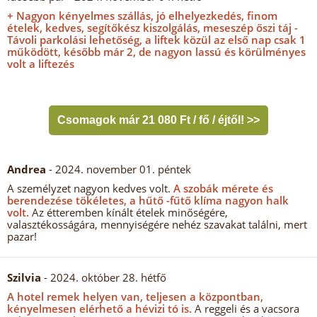
+ Nagyon kényelmes szállás, jó elhelyezkedés, finom
ételek, kedves, segítőkész kiszolgálás, meseszép őszi táj -
Távoli parkolási lehetőség, a liftek közül az első nap csak 1
működött, később már 2, de nagyon lassú és körülményes
volt a liftezés
Csomagok már 21 080 Ft / fő / éjtől! >>
Andrea
- 2024. november 01. péntek
A személyzet nagyon kedves volt.
A szobák mérete és
berendezése tökéletes, a hűtő -fűtő klíma nagyon halk
volt.
Az étteremben kínált ételek minőségére,
valasztékosságára, mennyiségére nehéz szavakat találni, mert
pazar!
Szilvia
- 2024. október 28. hétfő
A hotel remek helyen van, teljesen a központban,
kényelmesen elérhető a hévizi tó is.
A reggeli és a vacsora