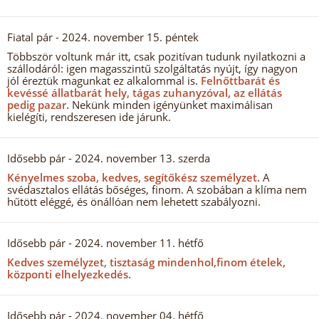
Fiatal pár
- 2024. november 15. péntek
Többször voltunk már itt, csak pozitívan tudunk nyilatkozni a
szállodáról: igen magasszintű szolgáltatás nyújt, így nagyon
jól éreztük magunkat ez alkalommal is.
Felnőttbarát és
kevéssé állatbarát hely, tágas zuhanyzóval, az ellátás
pedig pazar.
Nekünk minden igényünket maximálisan
kielégíti, rendszeresen ide járunk.
Idősebb pár
- 2024. november 13. szerda
Kényelmes szoba, kedves, segítőkész személyzet.
A
svédasztalos ellátás bőséges, finom. A szobában a klíma nem
hűtött eléggé, és önállóan nem lehetett szabályozni.
Idősebb pár
- 2024. november 11. hétfő
Kedves személyzet, tisztaság mindenhol,finom ételek,
központi elhelyezkedés.
Idősebb pár
- 2024. november 04. hétfő