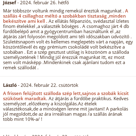
József
- 2024. február 26. hétfő
Már többször voltunk mindig remekül éreztük magunkat .
A
szállás 4 csillaghoz méltó a szobákban tisztaság ,minden
bekészítve ami kell .
Az ellátás félpanziós, svédasztal ízletes
finom ételekkel ,a választék bőséges . A csomaghoz járt 4 db
fürdőbelépő amit a gyógycentrumban használtunk el ,az
átjárás zárt folyosón megoldott ami téli időszakban üdvözítő .
Születésnapom volt és kellemes meglepetés várt a napján, egy
köszöntőlevél és egy prémium csokoládé volt bekészítve a
szobában . Ezt a szép gesztust utólag is köszönöm a szálloda
személyzetének ! Mindig jól érezzük magunkat itt, ez most
sem volt másképp .Mindenkinek csak ajánlani tudom ezt a
remek szállodát .
László
- 2024. február 22. csütörtök
A frissen felújitott szálloda szép lett,sajnos a szobák kicsit
szükösek maradtak.
Az átjárás a fürdőbe praktikus. Kedves
személyzet ,előzékeny a kiszolgálás.Az ételek
választékosak,de a minöségen lenne mit javitani! A parkolás
jól megoldott,de az ára irreálisan magas /a szállás árának
több mint 10%-a/ !