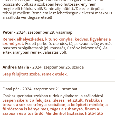
bosszantó volt,az a szobában lévő hűtőszekrény nem
megfelelő hőfoka volt!/Szinte alig hűtött./De ez eltörpül a
többi jó mellett! Remélem lesz lehetőségünk élvezni máskor is
a szálloda vendégszeretetét!
Péter
- 2024. szeptember 29. vasárnap
Remek elhelyezkedés, kitűnő konyha, kedves, figyelmes a
személyzet.
Fedett parkoló, csendes, tágas szaunaviág és más
hasznos szolgáltatások (pl. masszás, úszóöv kölcsönzés). Ár-
érték arányban remek választás volt.
Andrea Mária
- 2024. szeptember 25. szerda
Szep felujitott szoba, remek etelek.
Fiatal pár
- 2024. szeptember 21. szombat
Csak szuperlatívuszokban tudok nyilatkozni a szállodáról.
Szépen sikerült a felújítás, ízléses, letisztult.
Praktikus,
tetszik a sok szekrény a szobában, a beépített minibár, a
fürdőszoba is kényelmes, tágas a zuhanyzó, finom a
szappan és a tusfürdő.
Mindenhol tisztaság, hűtő-fűtő