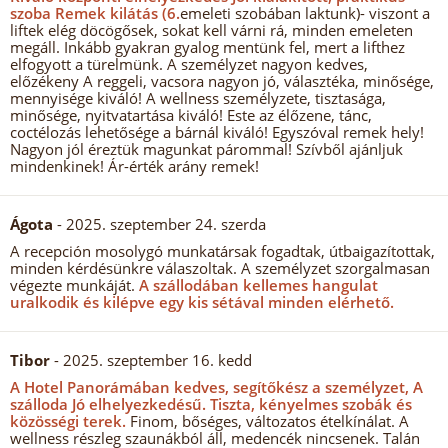
szoba Remek kilátás (6.
emeleti szobában laktunk)- viszont a
liftek elég döcögősek, sokat kell várni rá, minden emeleten
megáll. Inkább gyakran gyalog mentünk fel, mert a lifthez
elfogyott a türelmünk. A személyzet nagyon kedves,
előzékeny A reggeli, vacsora nagyon jó, választéka, minősége,
mennyisége kiváló! A wellness személyzete, tisztasága,
minősége, nyitvatartása kiváló! Este az élőzene, tánc,
coctélozás lehetősége a bárnál kiváló! Egyszóval remek hely!
Nagyon jól éreztük magunkat párommal! Szívből ajánljuk
mindenkinek! Ár-érték arány remek!
Ágota
- 2025. szeptember 24. szerda
A recepción mosolygó munkatársak fogadtak, útbaigazítottak,
minden kérdésünkre válaszoltak. A személyzet szorgalmasan
végezte munkáját.
A szállodában kellemes hangulat
uralkodik és kilépve egy kis sétával minden elérhető.
Tibor
- 2025. szeptember 16. kedd
A Hotel Panorámában kedves, segítőkész a személyzet, A
szálloda Jó elhelyezkedésű.
Tiszta, kényelmes szobák és
közösségi terek.
Finom, bőséges, változatos ételkínálat. A
wellness részleg szaunákból áll, medencék nincsenek. Talán