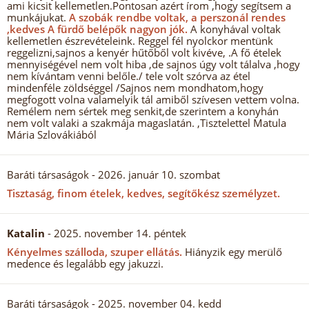
ami kicsit kellemetlen.Pontosan azért írom ,hogy segítsem a
munkájukat.
A szobák rendbe voltak, a perszonál rendes
,kedves A fürdő belépők nagyon jók.
A konyhával voltak
kellemetlen észrevételeink. Reggel fél nyolckor mentünk
reggelizni,sajnos a kenyér hűtőből volt kivéve, .A fő ételek
mennyiségével nem volt hiba ,de sajnos úgy volt tálalva ,hogy
nem kívántam venni belőle./ tele volt szórva az étel
mindenféle zöldséggel /Sajnos nem mondhatom,hogy
megfogott volna valamelyik tál amiből szívesen vettem volna.
Remélem nem sértek meg senkit,de szerintem a konyhán
nem volt valaki a szakmája magaslatán. ,Tisztelettel Matula
Mária Szlovákiából
Baráti társaságok
- 2026. január 10. szombat
Tisztaság, finom ételek, kedves, segítőkész személyzet.
Katalin
- 2025. november 14. péntek
Kényelmes szálloda, szuper ellátás.
Hiányzik egy merülő
medence és legalább egy jakuzzi.
Baráti társaságok
- 2025. november 04. kedd