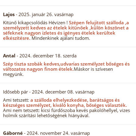
Lajos
- 2025. január 26. vasárnap
Kitünő kikapcsolódás Hévizen !
Szépen felujitott szálloda ,a
személyzett kedves az ételek kitünőek ,külön köszönet a
séfeknek nagyon izletes és igényes ételek kerültek
elkészítésre.
Mindenkinek ajálani tudom.
Antal
- 2024. december 18. szerda
Szép tiszta szobák kedves,udvarias személyzet bőséges és
változatos nagyon finom ételek.
Máskor is szívesen
megyünk.
Idősebb pár
- 2024. december 08. vasárnap
Ami tetszett:
a szálloda elhelyezkedése, barátságos és
készséges személyzet, kiváló konyha, bőséges választék.
Ami nem tetszett: kicsi fürdőszoba kevés pakolóhellyel, vizes
holmik szárítási lehetőségének hiányával.
Gáborné
- 2024. november 24. vasárnap