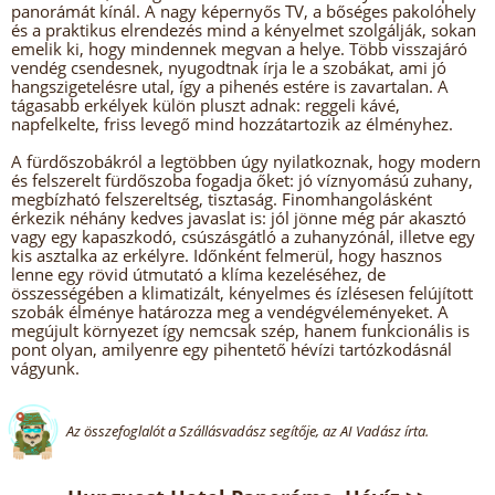
panorámát kínál. A nagy képernyős TV, a bőséges pakolóhely
és a praktikus elrendezés mind a kényelmet szolgálják, sokan
emelik ki, hogy mindennek megvan a helye. Több visszajáró
vendég csendesnek, nyugodtnak írja le a szobákat, ami jó
hangszigetelésre utal, így a pihenés estére is zavartalan. A
tágasabb erkélyek külön pluszt adnak: reggeli kávé,
napfelkelte, friss levegő mind hozzátartozik az élményhez.
A fürdőszobákról a legtöbben úgy nyilatkoznak, hogy modern
és felszerelt fürdőszoba fogadja őket: jó víznyomású zuhany,
megbízható felszereltség, tisztaság. Finomhangolásként
érkezik néhány kedves javaslat is: jól jönne még pár akasztó
vagy egy kapaszkodó, csúszásgátló a zuhanyzónál, illetve egy
kis asztalka az erkélyre. Időnként felmerül, hogy hasznos
lenne egy rövid útmutató a klíma kezeléséhez, de
összességében a klimatizált, kényelmes és ízlésesen felújított
szobák élménye határozza meg a vendégvéleményeket. A
megújult környezet így nemcsak szép, hanem funkcionális is
pont olyan, amilyenre egy pihentető hévízi tartózkodásnál
vágyunk.
Az összefoglalót a Szállásvadász segítője, az AI Vadász írta.