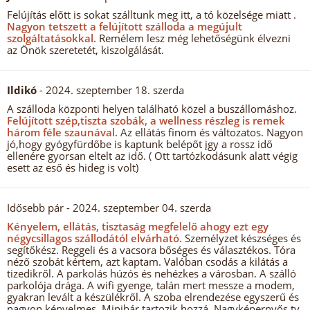
Felújítás előtt is sokat szálltunk meg itt, a tó közelsége miatt .
Nagyon tetszett a felújított szálloda a megújult
szolgáltatásokkal.
Remélem lesz még lehetőségünk élvezni
az Önök szeretetét, kiszolgálását.
Ildikó
- 2024. szeptember 18. szerda
A szálloda központi helyen található közel a buszállomáshoz.
Felújított szép,tiszta szobák, a wellness részleg is remek
három féle szaunával.
Az ellátás finom és változatos. Nagyon
jó,hogy gyógyfürdőbe is kaptunk belépőt įgy a rossz idő
ellenére gyorsan eltelt az idő. ( Ott tartózkodásunk alatt végig
esett az eső és hideg is volt)
Idősebb pár
- 2024. szeptember 04. szerda
Kényelem, ellátás, tisztaság megfelelő ahogy ezt egy
négycsillagos szállodától elvárható.
Személyzet készséges és
segítőkész. Reggeli és a vacsora bőséges és választékos. Tóra
néző szobát kértem, azt kaptam. Valóban csodás a kilátás a
tizedikről. A parkolás húzós és nehézkes a városban. A szálló
parkolója drága. A wifi gyenge, talán mert messze a modem,
gyakran levált a készülékről. A szoba elrendezése egyszerű és
nagyon kényelmes. Minibár tartozik hozzá. Nagyképernyős tv