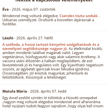
Éva
- 2026. május 07. csütörtök
Mindennel meg voltunk elégedve.
Csendes tiszta szobák .
Udvarias személyzet. Örültünk a közvetlen átjárásnak a
fürdőbe.
László
- 2026. április 27. hétfő
A szálloda, a hozzá tartozó kényelmi szolgáltatások és a
személyzet segítőkészsége nagyon jó.
Az ételkínálat kiváló,
amiben mindenki találhat magának valót. Legyen
vegetáriánus, húsfogyasztó vagy akár valamire érzékeny. A
vacsora utáni élőzenén a halban meglepődtem, de esti
levezetésnek jó és hangulatos volt. Egy kijavítható negatívum
viszont, az ágybetét igencsak kivan feküdve (gödrös).
Összességében: jól éreztük magunkat, pihentünk és
feltöltődtünk. Köszönjük a lehetőséget.
Matula Mária
- 2026. április 07. kedd
Egy évvel ezelőtt szintén itt töltöttük a Húsvéti ünnepeket
,nagyon meg voltunk elégedve mindennel amit aPanoráma
hotel nyújtani tudott.Nagyon sajnálom ,hogy olyat kell írnom