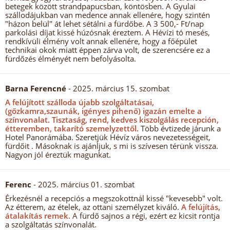
betegek között strandpapucsban, köntösben. A Gyulai
szállodájukban van medence annak ellenére, hogy szintén
"házon belül" át lehet sétálni a fürdőbe. A 3 500,- Ft/nap
parkolási díjat kissé húzósnak éreztem. A Hévízi tó mesés,
rendkívüli élmény volt annak ellenére, hogy a főépület
technikai okok miatt éppen zárva volt, de szerencsére ez a
fürdőzés élményét nem befolyásolta.
Barna Ferencné
- 2025. március 15. szombat
A felújított szálloda újabb szolgáltatásai,
(gőzkamra,szaunák, igényes pihenő) igazán emelte a
színvonalat.
Tisztaság, rend, kedves kiszolgálás recepción,
étteremben, takarító szemelyzettől.
Több évtizede járunk a
Hotel Panorámába. Szeretjük Hévíz város nevezetességeit,
fürdőit . Másoknak is ajánljuk, s mi is szívesen térünk vissza.
Nagyon jól éreztük magunkat.
Ferenc
- 2025. március 01. szombat
Érkezésnél a recepciós a megszokottnál kissé "kevesebb" volt.
Az étterem, az ételek, az ottani személyzet kiváló.
A felújítás,
átalakítás remek.
A fürdő sajnos a régi, ezért ez kicsit rontja
a szolgáltatás színvonalát.