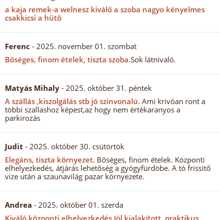
a kaja remek-a welnesz kiválő a szoba nagyo kényelmes
csakkicsi a hütö
Ferenc
- 2025. november 01. szombat
Bőséges, finom ételek, tiszta szoba.
Sok látnivaló.
Matyás Mihaly
- 2025. október 31. péntek
A szállás ,kiszolgálás stb jó szinvonalú.
Ami krivóan ront a
többi szallashoz kèpest,az hogy nem èrtèkaranyos a
parkirozás
Judit
- 2025. október 30. csütörtök
Elegáns, tiszta környezet.
Bőséges, finom ételek. Központi
elhelyezkedés, átjárás lehetőség a gyógyfürdöbe. A tó frissitő
vize után a szaunavilág pazar környezete.
Andrea
- 2025. október 01. szerda
Kiváló központi elhelyezkedés Jól kialakított, praktikus