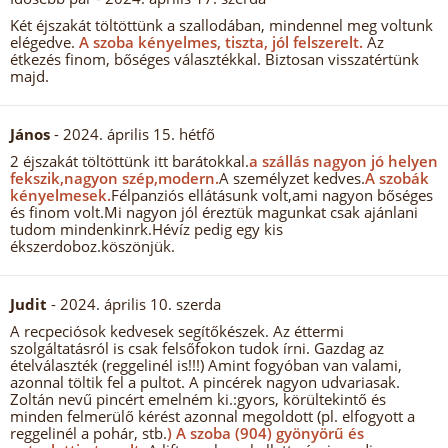
Két éjszakát töltöttünk a szallodában, mindennel meg voltunk
elégedve.
A szoba kényelmes, tiszta, jól felszerelt.
Az
étkezés finom, bőséges választékkal. Biztosan visszatértünk
majd.
János
- 2024. április 15. hétfő
2 éjszakát töltöttünk itt barátokkal.
a szállás nagyon jó helyen
fekszik,nagyon szép,modern.
A személyzet kedves.
A szobák
kényelmesek.
Félpanziós ellátásunk volt,ami nagyon bőséges
és finom volt.Mi nagyon jól éreztük magunkat csak ajánlani
tudom mindenkinrk.Hévíz pedig egy kis
ékszerdoboz.köszönjük.
Judit
- 2024. április 10. szerda
A recpeciósok kedvesek segítőkészek. Az éttermi
szolgáltatásról is csak felsőfokon tudok írni. Gazdag az
ételválaszték (reggelinél is!!!) Amint fogyóban van valami,
azonnal töltik fel a pultot. A pincérek nagyon udvariasak.
Zoltán nevű pincért emelném ki.:gyors, körültekintő és
minden felmerülő kérést azonnal megoldott (pl. elfogyott a
reggelinél a pohár, stb.
) A szoba (904) gyönyörű és