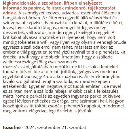
légkondicionáló, a szobában, liftben elhelyezett
információs papírok, feliratok mindenről tájékoztatást
adnak.
A személyzet kedves, udvarias, esténként élőzene a
hangulatos bárban. Az étterem egyedülálló választékot és
színvonalat képvisel. Fantasztikus a kínálat, millióféle előétel,
leves, ínycsiklandó főfogás, mennyei hideg és meleg
desszertek, változatos, minden igényt kielégítő reggeli. A
kritikákat olvasva írhatnék én is ilyeneket, hogy nem volt
mindig tökéletes a wifi, vagy ilyen vagy olyan a vendégkör...de
egyrészt a szálloda erről nem tehet, másrészt amikor az
ember a világ egyetlen termálvízű tavánál tölti a pihenését, kit
érdekel a wifi vagy a többiek. Írhatnám, hogy a szálloda
wellnessrészlege főleg csak szauna és
masszázsszolgáltatásban merül ki, de itt is csak a fentieket
tudnám idézni: ide a tó miatt jöttünk, gyógyvizes medence
egyébként van vagy 4 db a kórházban is. Ár-érték arányban
kiváló szolgáltatást nyújt a szálloda, ez mindenképpen
értékelendő. Egyetlen negatívumot tudok említeni, de mivel
ez szintén nem a szálloda hibája, inkább csak a felkészülés
miatt írom: a parkolás az egyetlen ingyenes parkolót kivéve
egész Hévízen nehézkes és drága, erre számítani kell. Nagyon
köszönjük az itt töltött csodás, pihentető napokat, mindennel
meg voltunk elégedve, legközelebb is jövünk.
Józsefné
- 2024. szeptember 21. szombat