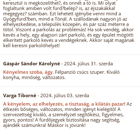
keresztül is megközelíthet?, és onnét a tó is. Mi olyat
foglaltunk amiben volt fürd?belép? is, az éjszakákkal
megegyez? számban. Ezt lehetett igénybe venni mind a
Gyógyfürd?ben, mind a Tónál. A szállodának nagyon jó az
elhelyezkedése, a település közepén, és pár száz méterre a
tótol. Viszont a parkolás az problémás! Ha sok vendég, akkor
kevés a hely, egy alagsori zárt parkoló, és egy épület mögötti
elkerített parkoló kevés a vendégeknek. Akkor saját magának
kell keresni parkolóhelyet!
Gáspár Sándor Károlyné
- 2024. július 31. szerda
Kényelmes szoba, ágy.
Félpanzió csúcs szuper. Kiváló
konyha, minőség, változatos.
Varga Tiborné
- 2024. július 03. szerda
A kényelem, az elhelyezés, a tisztaság, a kilátás pazar!
Az
étkezés bőséges, változatos, minden igényt kielégítő! A
szervezettség kíváló, a személyzet segítőkész, figyelmes,
gyors, pontos! A fürdőjegyek biztosítása nagy segítség,
ajándék számunkra! Máskor is jövünk!