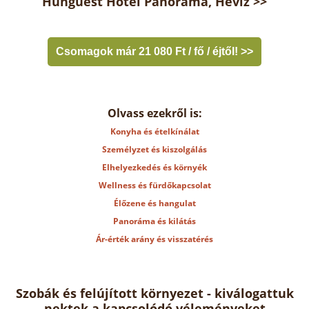
Hunguest Hotel Panoráma, Hévíz >>
Csomagok már 21 080 Ft / fő / éjtől! >>
Olvass ezekről is:
Konyha és ételkínálat
Személyzet és kiszolgálás
Elhelyezkedés és környék
Wellness és fürdőkapcsolat
Élőzene és hangulat
Panoráma és kilátás
Ár-érték arány és visszatérés
Szobák és felújított környezet - kiválogattuk
nektek a kapcsolódó véleményeket