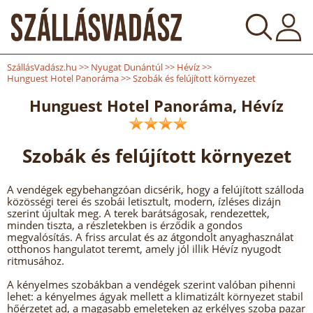
SzállásVadász.hu
>>
Nyugat Dunántúl
>>
Hévíz
>>
Hunguest Hotel Panoráma
>>
Szobák és felújított környezet
Hunguest Hotel Panoráma, Hévíz
Szobák és felújított környezet
A vendégek egybehangzóan dicsérik, hogy a felújított szálloda
közösségi terei és szobái letisztult, modern, ízléses dizájn
szerint újultak meg. A terek barátságosak, rendezettek,
minden tiszta, a részletekben is érződik a gondos
megvalósítás. A friss arculat és az átgondolt anyaghasználat
otthonos hangulatot teremt, amely jól illik Hévíz nyugodt
ritmusához.
A kényelmes szobákban a vendégek szerint valóban pihenni
lehet: a kényelmes ágyak mellett a klimatizált környezet stabil
hőérzetet ad, a magasabb emeleteken az erkélyes szoba pazar