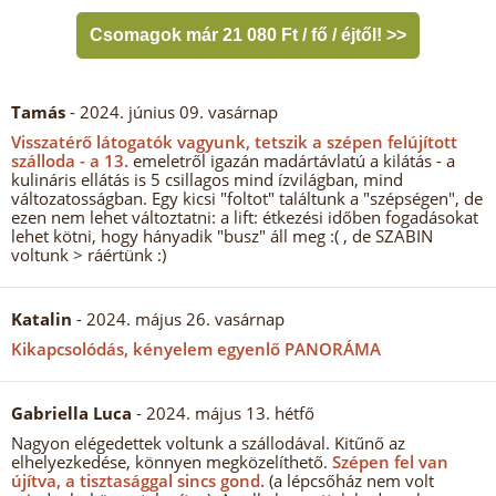
Csomagok már 21 080 Ft / fő / éjtől! >>
Tamás
- 2024. június 09. vasárnap
Visszatérő látogatók vagyunk, tetszik a szépen felújított
szálloda - a 13.
emeletről igazán madártávlatú a kilátás - a
kulináris ellátás is 5 csillagos mind ízvilágban, mind
változatosságban. Egy kicsi "foltot" találtunk a "szépségen", de
ezen nem lehet változtatni: a lift: étkezési időben fogadásokat
lehet kötni, hogy hányadik "busz" áll meg :( , de SZABIN
voltunk > ráértünk :)
Katalin
- 2024. május 26. vasárnap
Kikapcsolódás, kényelem egyenlő PANORÁMA
Gabriella Luca
- 2024. május 13. hétfő
Nagyon elégedettek voltunk a szállodával. Kitűnő az
elhelyezkedése, könnyen megközelíthető.
Szépen fel van
újítva, a tisztasággal sincs gond.
(a lépcsőház nem volt