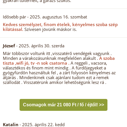
gyakran túlterhelt, a garázs szűkös.
Idősebb pár
- 2025. augusztus 16. szombat
Kedves személyzet, finom ételek, kényelmes szoba szép
kilátással.
Szívesen jövünk máskor is.
József
- 2025. április 30. szerda
Már többször voltunk itt ,visszatérő vendégek vagyunk .
Minden a várakozásunknak megfelelően alakult .
A szoba
tiszta ,wifi jó, tv -n sok csatorna .
A reggeli , vacsora,
választékos és finom mint mindig . A fürdőjegyeket a
gyógyfürdőn használtuk fel , a zárt folyosón kényelmes az
átjárás . Mindenkinek csak ajánlani tudom ezt a remek
szállodát . Visszatérünk amikor lehetőségünk lesz rá .
Csomagok már 21 080 Ft / fő / éjtől! >>
Katalin
- 2025. április 22. kedd