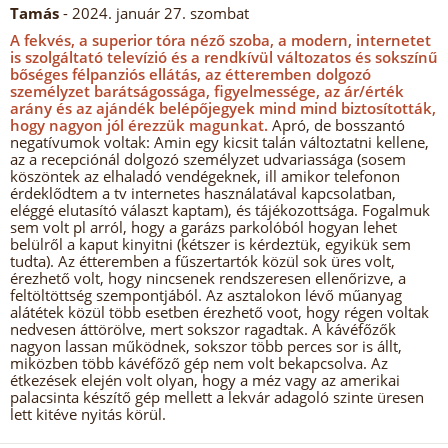
Tamás
- 2024. január 27. szombat
A fekvés, a superior tóra néző szoba, a modern, internetet
is szolgáltató televízió és a rendkívül változatos és sokszínű
bőséges félpanziós ellátás, az étteremben dolgozó
személyzet barátságossága, figyelmessége, az ár/érték
arány és az ajándék belépőjegyek mind mind biztosították,
hogy nagyon jól érezzük magunkat.
Apró, de bosszantó
negatívumok voltak: Amin egy kicsit talán változtatni kellene,
az a recepciónál dolgozó személyzet udvariassága (sosem
köszöntek az elhaladó vendégeknek, ill amikor telefonon
érdeklődtem a tv internetes használatával kapcsolatban,
eléggé elutasító választ kaptam), és tájékozottsága. Fogalmuk
sem volt pl arról, hogy a garázs parkolóból hogyan lehet
belülről a kaput kinyitni (kétszer is kérdeztük, egyikük sem
tudta). Az étteremben a fűszertartók közül sok üres volt,
érezhető volt, hogy nincsenek rendszeresen ellenőrizve, a
feltöltöttség szempontjából. Az asztalokon lévő műanyag
alátétek közül több esetben érezhető voot, hogy régen voltak
nedvesen áttörölve, mert sokszor ragadtak. A kávéfőzők
nagyon lassan működnek, sokszor több perces sor is állt,
miközben több kávéfőző gép nem volt bekapcsolva. Az
étkezések elején volt olyan, hogy a méz vagy az amerikai
palacsinta készítő gép mellett a lekvár adagoló szinte üresen
lett kitéve nyitás körül.