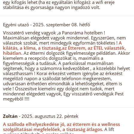
egy kifogás lehet (ha ez egyáltalán kifogás): a wifi ereje
stabilitása és gyorsasága nagyon ingadozó volt.
Egyéni utazó
- 2025. szeptember 08. hétfő
Visszatérő vendég vagyok ,a Panoráma hotelben !
Maximálisan elégedett vagyok mindennel. Egyszerűen, nem
választok szobát, mert mindegyik egyformán tökéletes !
A
kilátás, a klíma, a tisztaság,az Étterem, az ÉTEL választék,
hibátlan.
Az éttermi dolgozók figyelmessége példátlan. Akkor
kiemelem a recepciós dolgozókat is, maximális a
figyelmességük a tudásuk. A parkolással maximálisan
segítenek, hogy a számomra kedvezőbbet , a közelebbi helyet
választhassam ! Korai érkezést vettem igénybe az érkezést
megelőző napon a szállodát telefonon megkerestem,
udvariasan érthetően elmondták a lehetőségeket, éltem is
vele ! Összesítve kiemelni egy dolgot nem tudok, mert
mindennel elégedett vagyok, Egy visszatérő vendégük Pest
megyéből !!!!
Zoltán
- 2025. augusztus 22. péntek
A szálloda elhelyezkedése jó, az étterem és a wellness
szolgáltatásai megfelelőek, a tisztaság átlagos.
A lift