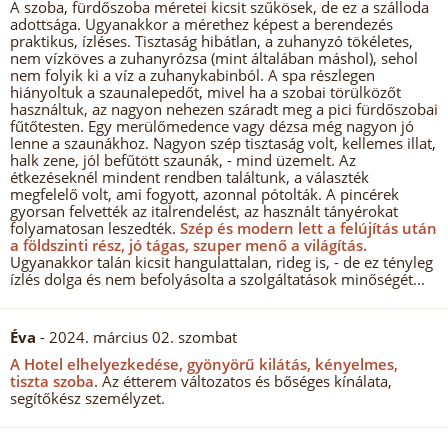
A szoba, fürdőszoba méretei kicsit szűkösek, de ez a szálloda
adottsága. Ugyanakkor a mérethez képest a berendezés
praktikus, ízléses. Tisztaság hibátlan, a zuhanyzó tökéletes,
nem vízköves a zuhanyrózsa (mint általában máshol), sehol
nem folyik ki a víz a zuhanykabinból. A spa részlegen
hiányoltuk a szaunalepedőt, mivel ha a szobai törülközőt
használtuk, az nagyon nehezen száradt meg a pici fürdőszobai
fűtőtesten. Egy merülőmedence vagy dézsa még nagyon jó
lenne a szaunákhoz. Nagyon szép tisztaság volt, kellemes illat,
halk zene, jól befűtött szaunák, - mind üzemelt. Az
étkezéseknél mindent rendben találtunk, a választék
megfelelő volt, ami fogyott, azonnal pótolták. A pincérek
gyorsan felvették az italrendelést, az használt tányérokat
folyamatosan leszedték.
Szép és modern lett a felújítás után
a földszinti rész, jó tágas, szuper menő a világítás.
Ugyanakkor talán kicsit hangulattalan, rideg is, - de ez tényleg
ízlés dolga és nem befolyásolta a szolgáltatások minőségét...
Éva
- 2024. március 02. szombat
A Hotel elhelyezkedése, gyönyörű kilátás, kényelmes,
tiszta szoba.
Az étterem változatos és bőséges kínálata,
segítőkész személyzet.