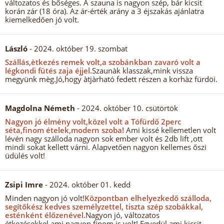
változatos és bőséges. A szauna is nagyon szép, bár kicsit
korán zár (18 óra). Az ár-érték arány a 3 éjszakás ajánlatra
kiemelkedően jó volt.
László
- 2024. október 19. szombat
Szállás,ètkezés remek volt,a szobánkban zavaró volt a
légkondi fütés zaja éjjel.
Szaunàk klasszak,mink vissza
megyünk mèg.Jó,hogy àtjàrható fedett részen a korhàz fürdöi.
Magdolna Németh
- 2024. október 10. csütörtök
Nagyon jó élmény volt,közel volt a Tófürdő 2perc
séta,finom ételek,modern szoba!
Ami kissé kellemetlen volt
lévén nagy szálloda nagyon sok ember volt és 2db lift ,ott
mindi sokat kellett várni. Alapvetően nagyon kellemes őszi
üdülés volt!
Zsipi Imre
- 2024. október 01. kedd
Minden nagyon jó volt!
Központban elhelyezkedő szálloda,
segítőkész kedves személyzettel, tiszta szép szobákkal,
esténként élőzenével.
Nagyon jó, változatos
étkezésekkel,ami nagyon finom is volt! Egyedül ami kicsit