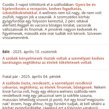
Csodás 3 napot töltöttünk el a szállodában.
Gyors be és
kijelentkezés a recepción, kedves fogadtatás,
üdvözlőkoktélokkal.
A wellness nem túl nagy, de nem volt
zsúfolt, nagyon jók a szaunák. A szomszédos kórház
gyógyfürdője egy folyosón keresztül, 2 perc sétával
elérhető.Reggeli és vacsora bőséges kínálat, vacsorák
változatosak és finomak. A pincérek nagyon kedvesek és
figyelmesek, második este már tudták mit kérünk. Szívesen
visszamennénk.
Edit
- 2025. április 10. csütörtök
A szobák kényelmesek tiszták voltak a személyzet kedves
barátságos segítőkész az ételek tökéletesek voltak
Fiatal pár
- 2025. április 04. péntek
A szálloda tiszta, rendezett, a személyzet rendkívül
udvarias, segítőkész, az ételek finomak, bőségesek.
Nekem
kissé furcsa volt, hogy egy ekkora welness szálloda nem
rendelkezik még egy jakuzzival sem (a sokféle szauna,
masszázs lehetőség viszont jó pont). Azt egy kissé"megúszós-
nak" érzem, hogy ahhoz, hogy fürödni tudjak, át kell sétálni a
kórház gyógyfürdőjébe, ráadásul ezt a folyosón várakozó