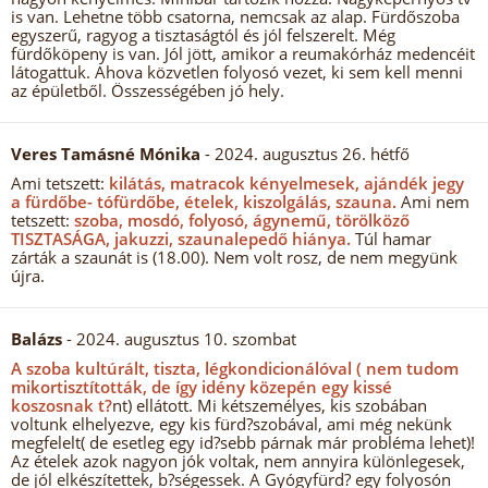
is van. Lehetne több csatorna, nemcsak az alap. Fürdőszoba
egyszerű, ragyog a tisztaságtól és jól felszerelt. Még
fürdőköpeny is van. Jól jött, amikor a reumakórház medencéit
látogattuk. Ahova közvetlen folyosó vezet, ki sem kell menni
az épületből. Összességében jó hely.
Veres Tamásné Mónika
- 2024. augusztus 26. hétfő
Ami tetszett:
kilátás, matracok kényelmesek, ajándék jegy
a fürdőbe- tófürdőbe, ételek, kiszolgálás, szauna.
Ami nem
tetszett:
szoba, mosdó, folyosó, ágynemű, törölköző
TISZTASÁGA, jakuzzi, szaunalepedő hiánya.
Túl hamar
zárták a szaunát is (18.00). Nem volt rosz, de nem megyünk
újra.
Balázs
- 2024. augusztus 10. szombat
A szoba kultúrált, tiszta, légkondicionálóval ( nem tudom
mikortisztították, de így idény közepén egy kissé
koszosnak t?
nt) ellátott. Mi kétszemélyes, kis szobában
voltunk elhelyezve, egy kis fürd?szobával, ami még nekünk
megfelelt( de esetleg egy id?sebb párnak már probléma lehet)!
Az ételek azok nagyon jók voltak, nem annyira különlegesek,
de jól elkészítettek, b?ségessek. A Gyógyfürd? egy folyosón