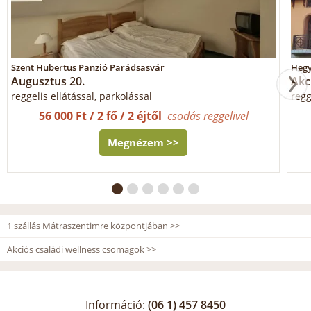
Szent Hubertus Panzió Parádsasvár
Hegy
Augusztus 20.
Akci
reggelis ellátással, parkolással
regg
56 000 Ft / 2 fő / 2 éjtől
csodás reggelivel
Megnézem >>
1 szállás Mátraszentimre központjában >>
Akciós családi wellness csomagok >>
Információ:
(06 1) 457 8450