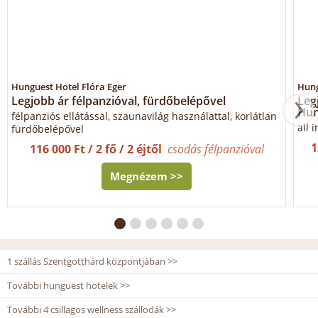
Hunguest Hotel Flóra Eger
Hung
Legjobb ár félpanzióval, fürdőbelépővel
Legj
Hun
félpanziós ellátással, szaunavilág használattal, korlátlan
all 
fürdőbelépővel
1
116 000 Ft / 2 fő / 2 éjtől
csodás félpanzióval
Megnézem >>
1 szállás Szentgotthárd központjában >>
További hunguest hotelek >>
További 4 csillagos wellness szállodák >>