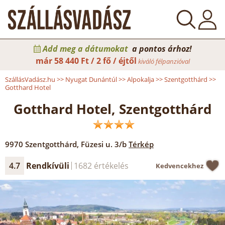
Add meg a dátumokat
a pontos árhoz!
már
58 440 Ft / 2 fő / éjtől
kiváló félpanzióval
SzállásVadász.hu
>>
Nyugat Dunántúl
>>
Alpokalja
>>
Szentgotthárd
>>
Gotthard Hotel
Gotthard Hotel, Szentgotthárd
9970
Szentgotthárd
,
Füzesi u. 3/b
Térkép
4.7
Rendkívüli
1682 értékelés
Kedvencekhez