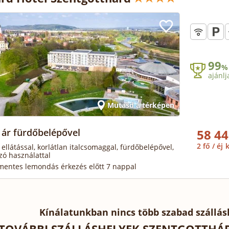
99
%
ajánlj
Mutasd a térképen
 ár fürdőbelépővel
58 44
2 fő / éj
k
 ellátással, korlátlan italcsomaggal, fürdőbelépővel,
zó használattal
mentes lemondás érkezés előtt 7 nappal
Kínálatunkban nincs több szabad szállás