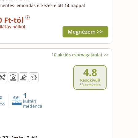
mentes lemondás érkezés előtt 14 nappal
0 Ft-tól
llátás nélkül
Megnézem >>
10 akciós csomagajánlat >>
4.8
Rendkívüli
53 értékelés
1
2
kültéri
ess
medence