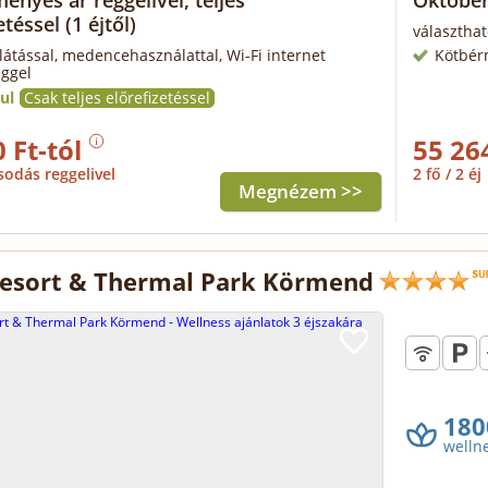
nyes ár reggelivel, teljes
Október
etéssel
(1 éjtől)
választhat
llátással, medencehasználattal, Wi-Fi internet
Kötbér
éggel
ul
Csak teljes előrefizetéssel
 Ft-tól
55 26
sodás reggelivel
2 fő / 2 éj
Megnézem >>
esort & Thermal Park Körmend
180
welln