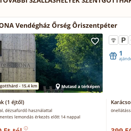
TOVÁBBI SZÁLLÁSHELYEK SZENTGOTTHÁR
ONA Vendégház Őrség Ôriszentpéter
1
ajánd
gotthárd -
15.4 km
Mutasd a térképen
ak
(1 éjtől)
Karács
al, dézsafürdő használattal
önellátáss
mentes lemondás érkezés előtt 14 nappal
 Ft-tól
399 5