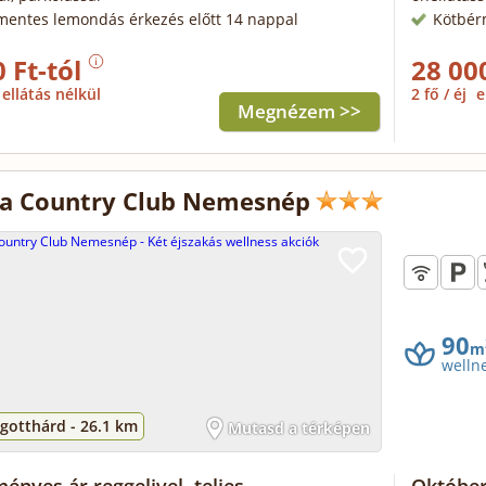
mentes lemondás érkezés előtt 14 nappal
Kötbér
 Ft-tól
28 00
ellátás nélkül
2 fő / éj
e
Megnézem >>
a Country Club Nemesnép
90
m
welln
gotthárd -
26.1 km
Mutasd a térképen