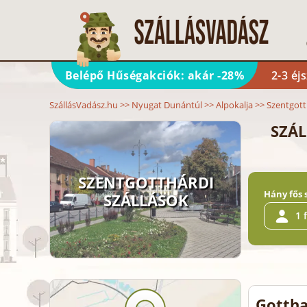
Belépő Hűségakciók: akár -28%
2-3 éj
SzállásVadász.hu
>>
Nyugat Dunántúl
>>
Alpokalja
>>
Szentgot
SZÁL
SZENTGOTTHÁRDI
Hány fős 
SZÁLLÁSOK
1 
Gottha