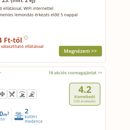
 23.
(min. 2 éj)
ó ellátással, WIFI internettel
mentes lemondás érkezés előtt 5 nappal
4 Ft-tól
választható ellátással
Megnézem >>
18 akciós csomagajánlat >>
4.2
Kiemelkedő
230 értékelés
2
0
2
m
kültéri
ess
medence