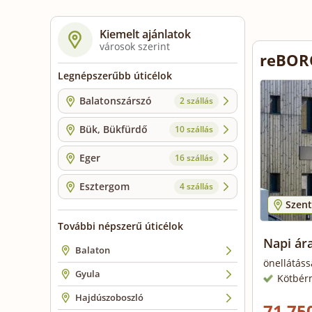
Kiemelt ajánlatok
városok szerint
reBOR
Legnépszerűbb úticélok
Balatonszárszó
2 szállás
Bük, Bükfürdő
10 szállás
Eger
16 szállás
Esztergom
4 szállás
Szent
További népszerű úticélok
Napi ár
Balaton
önellátáss
Gyula
Kötbér
Hajdúszoboszló
71 750