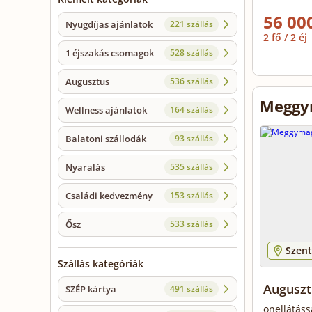
56 000
Nyugdíjas ajánlatok
221 szállás
2 fő / 2 éj
1 éjszakás csomagok
528 szállás
Augusztus
536 szállás
Meggy
Wellness ajánlatok
164 szállás
Balatoni szállodák
93 szállás
Nyaralás
535 szállás
Családi kedvezmény
153 szállás
Ősz
533 szállás
Szent
Szállás kategóriák
Auguszt
SZÉP kártya
491 szállás
önellátáss