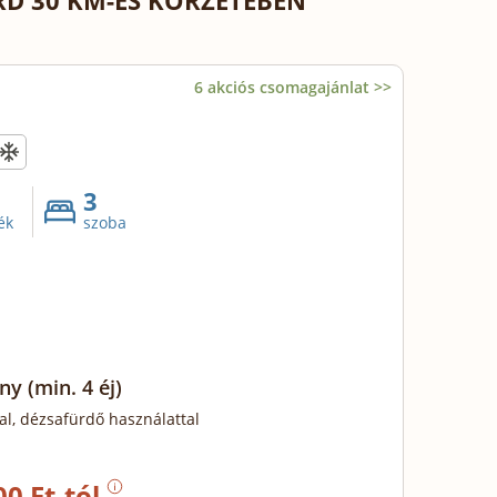
D 30 KM-ES KÖRZETÉBEN
6 akciós csomagajánlat >>
3
ék
szoba
ony
(min. 4 éj)
al, dézsafürdő használattal
00 Ft-tól