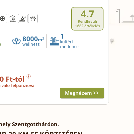
4.7
Rendkívüli
1682 értékelés
1
8000
2
m
kültéri
a
wellness
medence
0 Ft-tól
iváló félpanzióval
Megnézem >>
hely Szentgotthárdon.