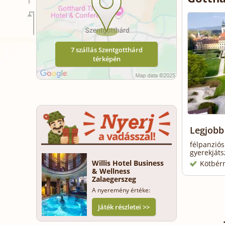
7 szállás Szentgotthárd
térképén
Legjobb
félpanziós
gyerekjáts
Willis Hotel Business
Kötbér
& Wellness
Zalaegerszeg
A nyeremény értéke:
Játék részletei >>