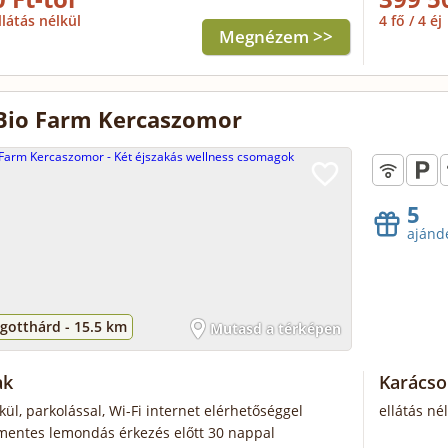
llátás nélkül
4 fő / 4 éj
Megnézem >>
Bio Farm Kercaszomor
5
ajánd
gotthárd -
15.5 km
Mutasd a térképen
ak
Karács
lkül, parkolással, Wi-Fi internet elérhetőséggel
ellátás né
mentes lemondás érkezés előtt 30 nappal