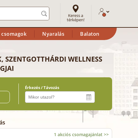
Keress a
térképen!
i csomagok
Nyaralás
Balaton
K, SZENTGOTTHÁRDI WELLNESS
GJAI
Érkezés / Távozás
ő
ás
1 akciós csomagajánlat >>