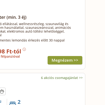
zter
(min. 3 éj)
ó ellátással, wellnessrészleg, szaunavilág és
em használattal, szaunaszeánsszal, animációs
al, elektromos autó töltési lehetőséggel,
l
mentes lemondás érkezés előtt 30 nappal
98 Ft-tól
félpanzióval
Megnézem >>
6 akciós csomagajánlat >>
2
2