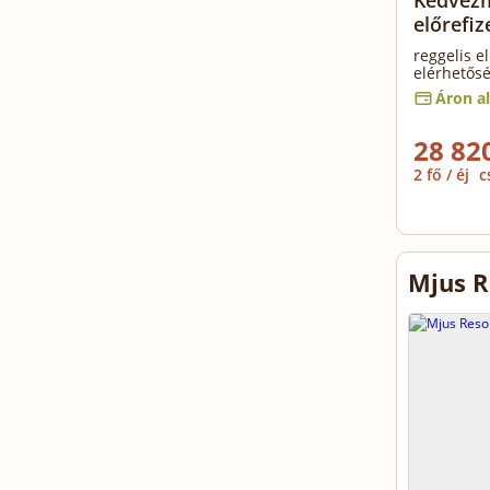
Kedvezmé
előrefiz
reggelis e
elérhetős
Áron al
28 820
2 fő / éj
c
Mjus R