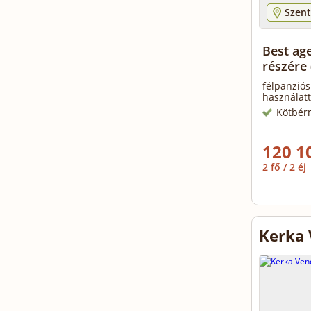
Szent
Best ag
részére
félpanziós
használatt
Kötbér
120 1
2 fő / 2 éj
Kerka 