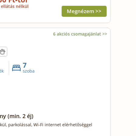
ellátás nélkül
Megnézem >>
6 akciós csomagajánlat >>
7
ék
szoba
ony
(min. 2 éj)
lkül, parkolással, Wi-Fi internet elérhetőséggel