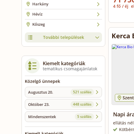
Harkány
4 fő / éj
e
Hévíz
Kőszeg
Kerca 
További települések
Kiemelt kategóriák
tematikus csomagajánlatok
Közelgő ünnepek
Augusztus 20.
521 szállás
Szent
Október 23.
448 szállás
Napi ár
Mindenszentek
5 szállás
ellátás né
Kötbér
Kiemelt kategóriák