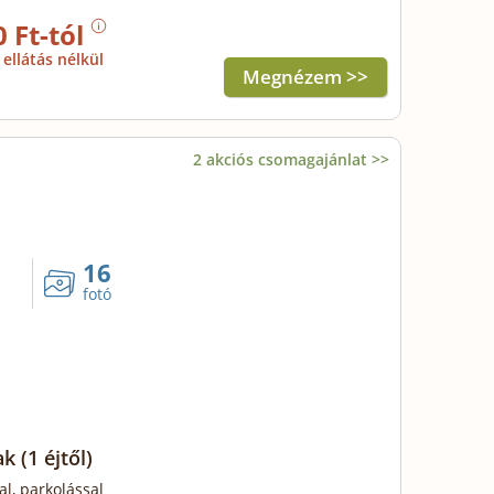
0 Ft-tól
ellátás nélkül
Megnézem >>
2 akciós csomagajánlat >>
16
fotó
ak
(1 éjtől)
al, parkolással