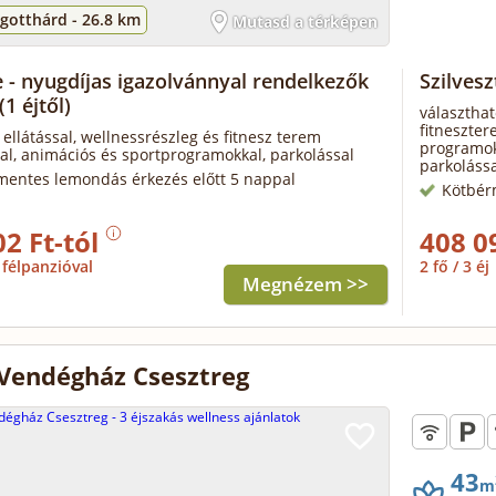
gotthárd -
26.8 km
Mutasd a térképen
e - nyugdíjas igazolvánnyal rendelkezők
Szilves
(1 éjtől)
választhat
fitneszter
 ellátással, wellnessrészleg és fitnesz terem
programokk
al, animációs és sportprogramokkal, parkolással
parkolássa
mentes lemondás érkezés előtt 5 nappal
Kötbér
02 Ft-tól
408 0
félpanzióval
2 fő / 3 éj
Megnézem >>
Vendégház Csesztreg
43
m