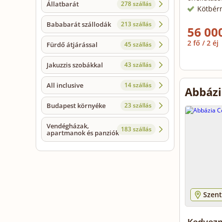
Állatbarát
278 szállás
Kötbér
Bababarát szállodák
213 szállás
56 000
2 fő / 2 éj
Fürdő átjárással
45 szállás
Jakuzzis szobákkal
43 szállás
All inclusive
14 szállás
Abbázi
Budapest környéke
23 szállás
Vendégházak,
183 szállás
apartmanok és panziók
Szent