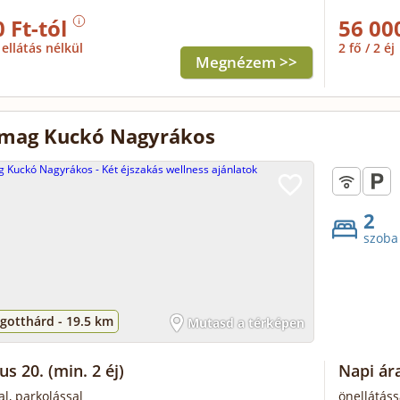
 Ft-tól
56 00
ellátás nélkül
2 fő / 2 éj
Megnézem >>
mag Kuckó Nagyrákos
2
szoba
gotthárd -
19.5 km
Mutasd a térképen
us 20.
(min. 2 éj)
Napi ár
al, parkolással
önellátáss