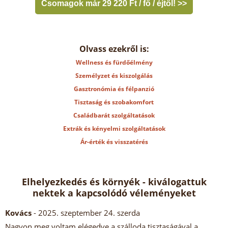
Csomagok már 29 220 Ft / fő / éjtől! >>
Olvass ezekről is:
Wellness és fürdőélmény
Személyzet és kiszolgálás
Gasztronómia és félpanzió
Tisztaság és szobakomfort
Családbarát szolgáltatások
Extrák és kényelmi szolgáltatások
Ár-érték és visszatérés
Elhelyezkedés és környék - kiválogattuk
nektek a kapcsolódó véleményeket
Kovács
- 2025. szeptember 24. szerda
Nagyon meg voltam elégedve a szálloda tisztaságával,a