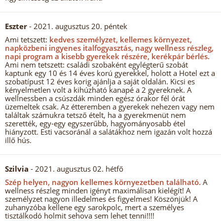
Eszter
- 2021. augusztus 20. péntek
Ami tetszett:
kedves személyzet, kellemes környezet,
napközbeni ingyenes italfogyasztás, nagy wellness részleg,
napi program a kisebb gyerekek részére, kerékpár bérlés.
Ami nem tetszett: családi szobaként egylégterű szobát
kaptunk egy 10 és 14 éves korú gyerekkel, holott a Hotel ezt a
szobatípust 12 éves korig ajánlja a saját oldalán. Kicsi es
kényelmetlen volt a kihúzható kanapé a 2 gyereknek. A
wellnessben a csúszdák minden egész órakor fél órát
üzemeltek csak. Az étteremben a gyerekek nehezen vagy nem
találtak számukra tetsző ételt, ha a gyerekmenüt nem
szerették, egy-egy egyszerűbb, hagyományosabb étel
hiányzott. Esti vacsoránál a salátákhoz nem igazán volt hozzá
illő hús.
Szilvia
- 2021. augusztus 02. hétfő
Szép helyen, nagyon kellemes környezetben található.
A
wellness részleg minden igényt maximálisan kielégít! A
személyzet nagyon illedelmes és figyelmes! Köszönjük! A
zuhanyzóba kellene egy sarokpolc, mert a személyes
tisztálkodó holmit sehova sem lehet tenni!!!!