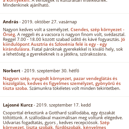
a környéken.
A vendégek is kulturáltan viselkednek.
Mindenkinek ajánlható.
András
- 2019. október 27. vasárnap
Nagyon kedves volt a személyzet.
Csendes, szép környezet -
Őrség.
A reggeli és a vacsora is nagyon finom volt, svédasztal.
Reggel 7.00 - 18.00 között szabad üdítő és kávé fogyasztás.
Jó
kiindulópont Ausztria és Szlovénia felé is egy - egy
kirándulásra.
Fiatal pároknak gyerekekkel is kiváló hely, sok
a lehetőség a gyerekeknek is a játékra, szórakozásra.
Norbert
- 2019. szeptember 30. hétfő
Nagyon szép, nyugodt környezet, pazar vendeglátás és
kiszolgálás, kedves és figyelmes személyzet, gyönyörű és
tiszta szoba.
Számunkra tökéletes volt minden tekintetben.
Lajosné Kurcz
- 2019. szeptember 17. kedd
Csoporttal érkeztünk a Gotthard szállodába, egy éjszakát
töltöttünk. A szállodával maximálisan meg voltunk elégedve.
Udvarias fogadtatás, gyors , kedves recepciósok.
Szép
környezet, tiszta szobák, fürdőszobák, kényelmes