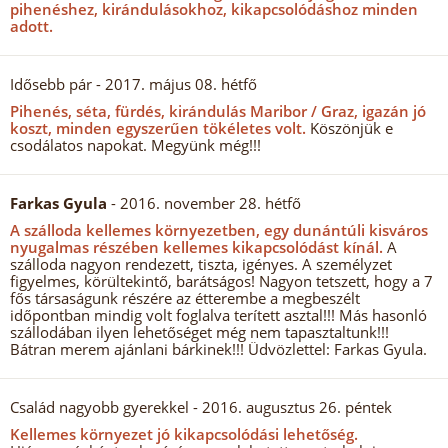
pihenéshez, kirándulásokhoz, kikapcsolódáshoz minden
adott.
Idősebb pár
- 2017. május 08. hétfő
Pihenés, séta, fürdés, kirándulás Maribor / Graz, igazán jó
koszt, minden egyszerűen tökéletes volt.
Köszönjük e
csodálatos napokat. Megyünk még!!!
Farkas Gyula
- 2016. november 28. hétfő
A szálloda kellemes környezetben, egy dunántúli kisváros
nyugalmas részében kellemes kikapcsolódást kínál.
A
szálloda nagyon rendezett, tiszta, igényes. A személyzet
figyelmes, körültekintő, barátságos! Nagyon tetszett, hogy a 7
fős társaságunk részére az étterembe a megbeszélt
időpontban mindig volt foglalva terített asztal!!! Más hasonló
szállodában ilyen lehetőséget még nem tapasztaltunk!!!
Bátran merem ajánlani bárkinek!!! Üdvözlettel: Farkas Gyula.
Család nagyobb gyerekkel
- 2016. augusztus 26. péntek
Kellemes környezet jó kikapcsolódási lehetőség.