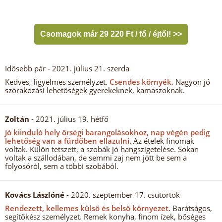
Csomagok már 29 220 Ft / fő / éjtől! >>
Idősebb pár
- 2021. július 21. szerda
Kedves, figyelmes személyzet.
Csendes környék.
Nagyon jó
szórakozási lehetőségek gyerekeknek, kamaszoknak.
Zoltán
- 2021. július 19. hétfő
Jó kiinduló hely őrségi barangolásokhoz, nap végén pedig
lehetőség van a fürdőben ellazulni.
Az ételek finomak
voltak. Külön tetszett, a szobák jó hangszigetelése. Sokan
voltak a szállodában, de semmi zaj nem jött be sem a
folyosóról, sem a többi szobából.
Kovács Lászlóné
- 2020. szeptember 17. csütörtök
Rendezett, kellemes külső és belső környezet.
Barátságos,
segítőkész személyzet. Remek konyha, finom ízek, bőséges