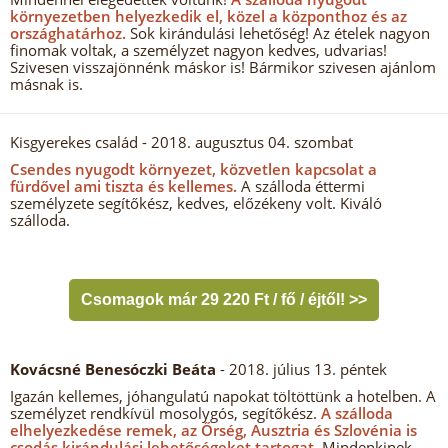
környezetben helyezkedik el, közel a központhoz és az
országhatárhoz.
Sok kirándulási lehetőség! Az ételek nagyon
finomak voltak, a személyzet nagyon kedves, udvarias!
Szivesen visszajönnénk máskor is! Bármikor szivesen ajánlom
másnak is.
Kisgyerekes család
- 2018. augusztus 04. szombat
Csendes nyugodt környezet, közvetlen kapcsolat a
fürdővel ami tiszta és kellemes.
A szálloda éttermi
személyzete segítőkész, kedves, előzékeny volt. Kiváló
szálloda.
Csomagok már 29 220 Ft / fő / éjtől! >>
Kovácsné Benesóczki Beáta
- 2018. július 13. péntek
Igazán kellemes, jóhangulatú napokat töltöttünk a hotelben. A
személyzet rendkívül mosolygós, segítőkész.
A szálloda
elhelyezkedése remek, az Őrség, Ausztria és Szlovénia is
csodás kirándulási lehetőségeket tartogat.
Mindenkinek