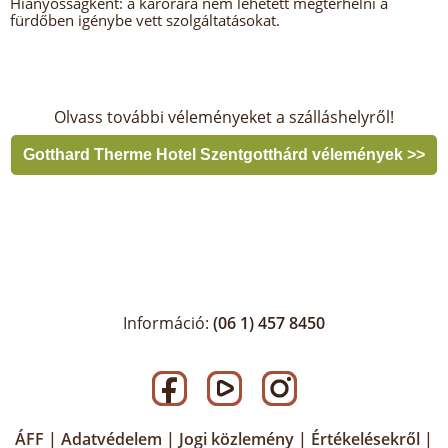
Hiányosságként: a karórára nem lehetett megterhelni a
fürdőben igénybe vett szolgáltatásokat.
Olvass további véleményeket a szálláshelyről!
Gotthard Therme Hotel Szentgotthárd vélemények >>
Információ:
(06 1) 457 8450
ÁFF
|
Adatvédelem
|
Jogi közlemény
|
Értékelésekről
|