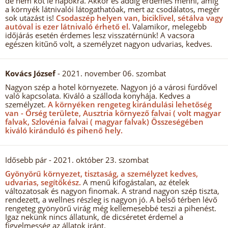
de nem köt le napokra. Akkor és addig érdemes menni, amíg
a környék látnivalói látogathatóak, mert az csodálatos, megér
sok utazást is!
Csodaszép helyen van, biciklivel, sétálva vagy
autóval is ezer látnivaló érhető el.
Valamikor, melegebb
időjárás esetén érdemes lesz visszatérnünk! A vacsora
egészen kitűnő volt, a személyzet nagyon udvarias, kedves.
Kovács József
- 2021. november 06. szombat
Nagyon szép a hotel környezete. Nagyon jó a városi fürdővel
való kapcsolata. Kiváló a szálloda konyhája. Kedves a
személyzet.
A környéken rengeteg kirándulási lehetőség
van - Őrség területe, Ausztria környező falvai ( volt magyar
falvak, Szlovénia falvai ( magyar falvak) Összeségében
kiváló kiránduló és pihenő hely.
Idősebb pár
- 2021. október 23. szombat
Gyönyörű környezet, tisztaság, a személyzet kedves,
udvarias, segítőkész.
A menű kifogástalan, az ételek
változatosak és nagyon finomak. A strand nagyon szép tiszta,
rendezett, a wellnes részleg is nagyon jó. A belső térben lévő
rengeteg gyönyörű virág még kellemesebbé teszi a pihenést.
Igaz nekünk nincs állatunk, de dicséretet érdemel a
figyelmesség az állatok iránt.