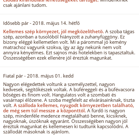
csak ajánlani tudom.
Idősebb pár
- 2018. május 14. hétfő
Kellemes szép környezet, jól megközelíthetö.
A szoba tágas
szép, azonban a tusolóból hiányzott a zuhanyfüggöny. Ez
bizony eléggé kellemetlen volt. Mi a párommal jó kemény
matrachoz vagyunk szokva, így az ágy nekünk nem volt
annyira kényelmes. Ezt sajnos más hotelekben is tapasztaltuk.
Összességében ezek ellenére jól éreztük magunkat.
Fiatal pár
- 2018. május 01. kedd
Nagyon elégedettek voltunk a személyzettel, nagyon
kedvesek, segítőkészek voltak. A büféreggeli és a büfévacsora
bőséges és finom volt. Hangulatos volt a szombati és
vasárnapi élőzene. A szoba megfelelt az elvárásainknak, tiszta
volt.
A szálloda kellemes, nyugodt környezetben található,
de még sem túl messze a központtól.
A fürdő is nagyon
szép, mindenféle medence megtalálható benne, kicsiknek,
nagyoknak, úszóknak egyaránt. Összességében nagyon jól
éreztük magunkat és kellemesen ki tudtunk kapcsolódni. A
szállodát másoknak is ajánlom.