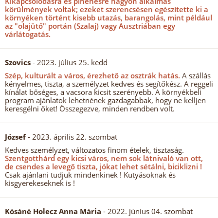
Kikapcsolódásra és pihenésre nagyon alkalmas
körülmények voltak; ezeket szerencsésen egészítette ki a
környéken történt kisebb utazás, barangolás, mint például
az "olajütő" portán (Szalaj) vagy Ausztriában egy
várlátogatás.
Szovics
- 2023. július 25. kedd
Szép, kulturált a város, érezhető az osztrák hatás.
A szállás
kényelmes, tiszta, a személyzet kedves és segítőkész. A reggeli
kínálat bőséges, a vacsora kicsit szerényebb. A környékbeli
program ajánlatok lehetnének gazdagabbak, hogy ne kelljen
keresgélni őket! Összegezve, minden rendben volt.
József
- 2023. április 22. szombat
Kedves személyzet, változatos finom ételek, tisztaság.
Szentgotthárd egy kicsi város, nem sok látnivaló van ott,
de csendes a levegő tiszta, jókat lehet sétálni, biciklizni !
Csak ajánlani tudjuk mindenkinek ! Kutyásoknak és
kisgyerekeseknek is !
Kósáné Holecz Anna Mária
- 2022. június 04. szombat