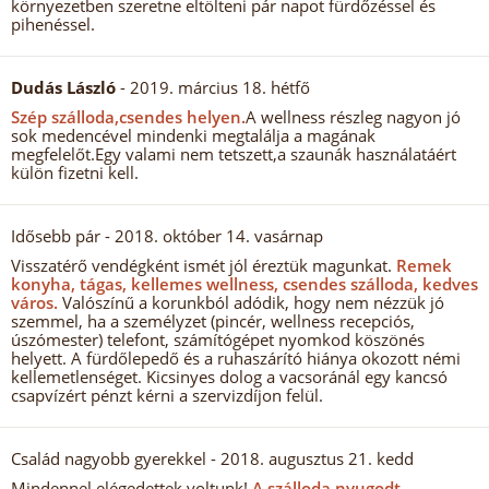
környezetben szeretne eltölteni pár napot fürdőzéssel és
pihenéssel.
Dudás László
- 2019. március 18. hétfő
Szép szálloda,csendes helyen.
A wellness részleg nagyon jó
sok medencével mindenki megtalálja a magának
megfelelőt.Egy valami nem tetszett,a szaunák használatáért
külön fizetni kell.
Idősebb pár
- 2018. október 14. vasárnap
Visszatérő vendégként ismét jól éreztük magunkat.
Remek
konyha, tágas, kellemes wellness, csendes szálloda, kedves
város.
Valószínű a korunkból adódik, hogy nem nézzük jó
szemmel, ha a személyzet (pincér, wellness recepciós,
úszómester) telefont, számítógépet nyomkod köszönés
helyett. A fürdőlepedő és a ruhaszárító hiánya okozott némi
kellemetlenséget. Kicsinyes dolog a vacsoránál egy kancsó
csapvízért pénzt kérni a szervizdíjon felül.
Család nagyobb gyerekkel
- 2018. augusztus 21. kedd
Mindennel elégedettek voltunk!
A szálloda nyugodt