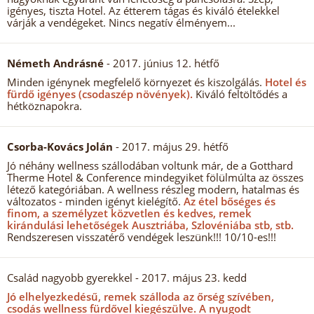
igényes, tiszta Hotel. Az étterem tágas és kiváló ételekkel
várják a vendégeket. Nincs negatív élményem...
Németh Andrásné
- 2017. június 12. hétfő
Minden igénynek megfelelő környezet és kiszolgálás.
Hotel és
fürdő igényes (csodaszép növények).
Kiváló feltöltődés a
hétköznapokra.
Csorba-Kovács Jolán
- 2017. május 29. hétfő
Jó néhány wellness szállodában voltunk már, de a Gotthard
Therme Hotel & Conference mindegyiket fölülmúlta az összes
létező kategóriában. A wellness részleg modern, hatalmas és
változatos - minden igényt kielégítő.
Az étel bőséges és
finom, a személyzet közvetlen és kedves, remek
kirándulási lehetőségek Ausztriába, Szlovéniába stb, stb.
Rendszeresen visszatérő vendégek leszünk!!! 10/10-es!!!
Család nagyobb gyerekkel
- 2017. május 23. kedd
Jó elhelyezkedésű, remek szálloda az őrség szívében,
csodás wellness fürdővel kiegészülve.
A nyugodt