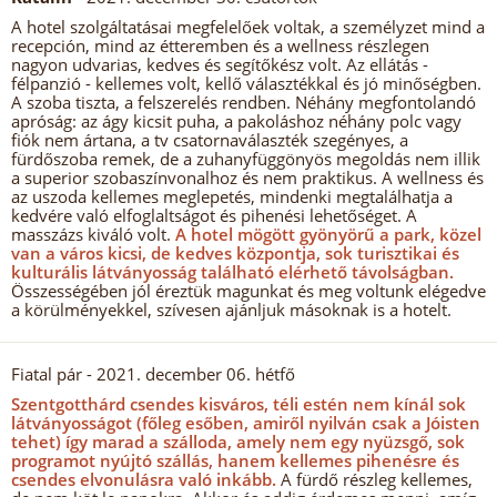
A hotel szolgáltatásai megfelelőek voltak, a személyzet mind a
recepción, mind az étteremben és a wellness részlegen
nagyon udvarias, kedves és segítőkész volt. Az ellátás -
félpanzió - kellemes volt, kellő választékkal és jó minőségben.
A szoba tiszta, a felszerelés rendben. Néhány megfontolandó
apróság: az ágy kicsit puha, a pakoláshoz néhány polc vagy
fiók nem ártana, a tv csatornaválaszték szegényes, a
fürdőszoba remek, de a zuhanyfüggönyös megoldás nem illik
a superior szobaszínvonalhoz és nem praktikus. A wellness és
az uszoda kellemes meglepetés, mindenki megtalálhatja a
kedvére való elfoglaltságot és pihenési lehetőséget. A
masszázs kiváló volt.
A hotel mögött gyönyörű a park, közel
van a város kicsi, de kedves központja, sok turisztikai és
kulturális látványosság található elérhető távolságban.
Összességében jól éreztük magunkat és meg voltunk elégedve
a körülményekkel, szívesen ajánljuk másoknak is a hotelt.
Fiatal pár
- 2021. december 06. hétfő
Szentgotthárd csendes kisváros, téli estén nem kínál sok
látványosságot (főleg esőben, amiről nyilván csak a Jóisten
tehet) így marad a szálloda, amely nem egy nyüzsgő, sok
programot nyújtó szállás, hanem kellemes pihenésre és
csendes elvonulásra való inkább.
A fürdő részleg kellemes,