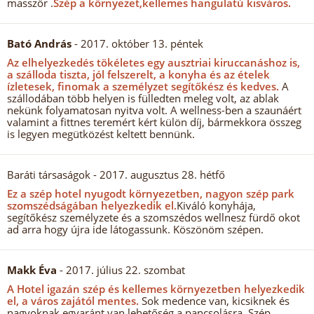
masszőr .
Szép a környezet,kellemes hangulatú kisváros.
Bató András
- 2017. október 13. péntek
Az elhelyezkedés tökéletes egy ausztriai kiruccanáshoz is,
a szálloda tiszta, jól felszerelt, a konyha és az ételek
ízletesek, finomak a személyzet segítőkész és kedves.
A
szállodában több helyen is fülledten meleg volt, az ablak
nekünk folyamatosan nyitva volt. A wellness-ben a szaunáért
valamint a fittnes teremért kért külön díj, bármekkora összeg
is legyen megütközést keltett bennünk.
Baráti társaságok
- 2017. augusztus 28. hétfő
Ez a szép hotel nyugodt környezetben, nagyon szép park
szomszédságában helyezkedik el.
Kiváló konyhája,
segítőkész személyzete és a szomszédos wellnesz fürdő okot
ad arra hogy újra ide látogassunk. Köszönöm szépen.
Makk Éva
- 2017. július 22. szombat
A Hotel igazán szép és kellemes környezetben helyezkedik
el, a város zajától mentes.
Sok medence van, kicsiknek és
nagyoknak egyaránt van lehetőség a pancsolásra. Szép,