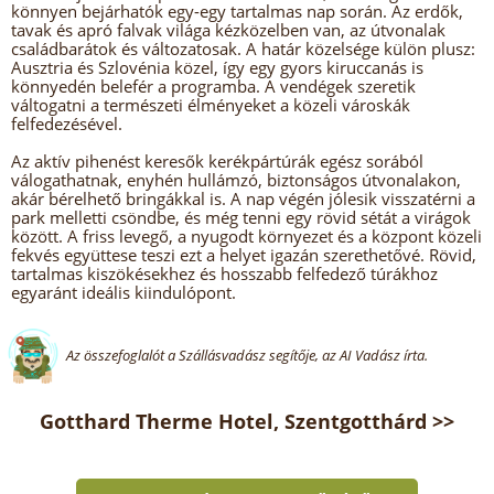
könnyen bejárhatók egy-egy tartalmas nap során. Az erdők,
tavak és apró falvak világa kézközelben van, az útvonalak
családbarátok és változatosak. A határ közelsége külön plusz:
Ausztria és Szlovénia közel, így egy gyors kiruccanás is
könnyedén belefér a programba. A vendégek szeretik
váltogatni a természeti élményeket a közeli városkák
felfedezésével.
Az aktív pihenést keresők kerékpártúrák egész sorából
válogathatnak, enyhén hullámzó, biztonságos útvonalakon,
akár bérelhető bringákkal is. A nap végén jólesik visszatérni a
park melletti csöndbe, és még tenni egy rövid sétát a virágok
között. A friss levegő, a nyugodt környezet és a központ közeli
fekvés együttese teszi ezt a helyet igazán szerethetővé. Rövid,
tartalmas kiszökésekhez és hosszabb felfedező túrákhoz
egyaránt ideális kiindulópont.
Az összefoglalót a Szállásvadász segítője, az AI Vadász írta.
Gotthard Therme Hotel, Szentgotthárd >>