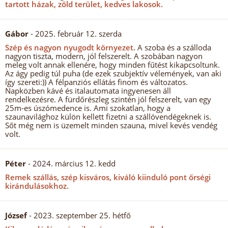
tartott házak, zöld terület, kedves lakosok.
Gábor
- 2025. február 12. szerda
Szép és nagyon nyugodt környezet.
A szoba és a szálloda
nagyon tiszta, modern, jól felszerelt. A szobában nagyon
meleg volt annak ellenére, hogy minden fűtést kikapcsoltunk.
Az ágy pedig túl puha (de ezek szubjektív vélemények, van aki
így szereti:)) A félpanziós ellátás finom és változatos.
Napközben kávé és italautomata ingyenesen áll
rendelkezésre. A fürdőrészleg szintén jól felszerelt, van egy
25m-es úszómedence is. Ami szokatlan, hogy a
szaunavilághoz külön kellett fizetni a szállóvendégeknek is.
Sőt még nem is üzemelt minden szauna, mivel kevés vendég
volt.
Péter
- 2024. március 12. kedd
Remek szállás, szép kisváros, kiváló kiinduló pont őrségi
kirándulásokhoz.
József
- 2023. szeptember 25. hétfő