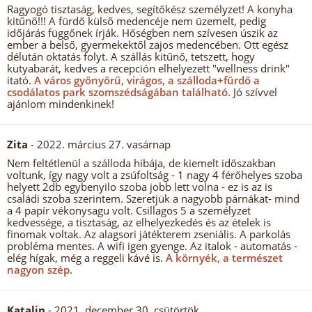
Ragyogó tisztaság, kedves, segítőkész személyzet! A konyha
kitűnő!!! A fürdő külső medencéje nem üzemelt, pedig
időjárás függőnek írják. Hőségben nem szívesen úszik az
ember a belső, gyermekektől zajos medencében. Ott egész
délután oktatás folyt. A szállás kitűnő, tetszett, hogy
kutyabarát, kedves a recepción elhelyezett "wellness drink"
itató.
A város gyönyörű, virágos, a szálloda+fürdő a
csodálatos park szomszédságában található.
Jó szívvel
ajánlom mindenkinek!
Zita
- 2022. március 27. vasárnap
Nem feltétlenül a szálloda hibája, de kiemelt időszakban
voltunk, így nagy volt a zsúfoltság - 1 nagy 4 férőhelyes szoba
helyett 2db egybenyilo szoba jobb lett volna - ez is az is
családi szoba szerintem. Szeretjük a nagyobb párnákat- mind
a 4 papír vékonysagu volt. Csillagos 5 a személyzet
kedvessége, a tisztaság, az elhelyezkedés és az ételek is
finomak voltak. Az alagsori játékterem zseniális. A parkolás
probléma mentes. A wifi igen gyenge. Az italok - automatás -
elég hígak, még a reggeli kávé is.
A környék, a természet
nagyon szép.
Katalin
- 2021. december 30. csütörtök