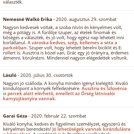
választék.
Nemesné Walkó Erika
- 2020. augusztus 29. szombat
Nagyon kedvesek voltak, a szoba nívós és kényelmes volt,
még a pótágy is. A fürdője szuper, az ételek finomak és
bőséges a választék, és jó volt, hogy egész nap lehetett inni
korlátlanul.
A városka kedves, szép, kellemes a séta a
parkokban.
Szuper volt, hogy lehetett bérelni biciklit és E-
rollert is. Ausztria is közel van, Grác egy jó órányira, érdemes
átmenni, körülnézni. Mindennel nagyon elégedettek voltunk.
László
- 2020. július 30. csütörtök
Nagyon jó szálloda. A konyha minden igényt kielégítő. Kiváló
kiindulópont a környék felfedezésére.
Ausztria és Szlovénia
is percek alatt elérhető, emellett az Őrség látnivalói
karnyújtásnyira vannak.
Garai Géza
- 2020. február 22. szombat
Kíváló konyha, kedves és figyelmes személyzet, egyszerű és
kényelmes berendezés!
Jó lehetőségek vannak kirándulásra