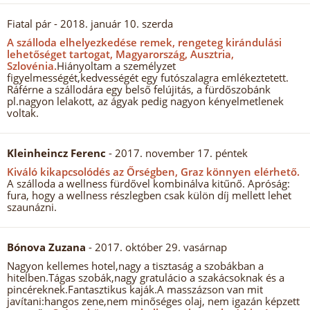
Fiatal pár
- 2018. január 10. szerda
A szálloda elhelyezkedése remek, rengeteg kirándulási
lehetőséget tartogat, Magyarország, Ausztria,
Szlovénia.
Hiányoltam a személyzet
figyelmességét,kedvességét egy futószalagra emlékeztetett.
Ráférne a szállodára egy belső felújitás, a fürdőszobánk
pl.nagyon lelakott, az ágyak pedig nagyon kényelmetlenek
voltak.
Kleinheincz Ferenc
- 2017. november 17. péntek
Kiváló kikapcsolódés az Őrségben, Graz könnyen elérhető.
A szálloda a wellness fürdővel kombinálva kitűnő. Apróság:
fura, hogy a wellness részlegben csak külön díj mellett lehet
szaunázni.
Bónova Zuzana
- 2017. október 29. vasárnap
Nagyon kellemes hotel,nagy a tisztaság a szobákban a
hitelben.Tágas szobák,nagy gratulácio a szakácsoknak és a
pincéreknek.Fantasztikus kaják.A masszázson van mit
javítani:hangos zene,nem minőséges olaj, nem igazán képzett