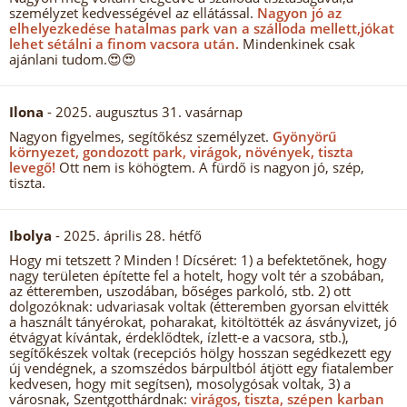
személyzet kedvességével az ellátással.
Nagyon jó az
elhelyezkedése hatalmas park van a szálloda mellett,jókat
lehet sétálni a finom vacsora után.
Mindenkinek csak
ajánlani tudom.😍😍
Ilona
- 2025. augusztus 31. vasárnap
Nagyon figyelmes, segítőkész személyzet.
Gyönyörű
környezet, gondozott park, virágok, növények, tiszta
levegő!
Ott nem is köhögtem. A fürdő is nagyon jó, szép,
tiszta.
Ibolya
- 2025. április 28. hétfő
Hogy mi tetszett ? Minden ! Dícséret: 1) a befektetőnek, hogy
nagy területen építette fel a hotelt, hogy volt tér a szobában,
az étteremben, uszodában, bőséges parkoló, stb. 2) ott
dolgozóknak: udvariasak voltak (étteremben gyorsan elvitték
a használt tányérokat, poharakat, kitöltötték az ásványvizet, jó
étvágyat kívántak, érdeklődtek, ízlett-e a vacsora, stb.),
segítőkészek voltak (recepciós hölgy hosszan segédkezett egy
új vendégnek, a szomszédos bárpultból átjött egy fiatalember
kedvesen, hogy mit segítsen), mosolygósak voltak, 3) a
városnak, Szentgotthárdnak:
virágos, tiszta, szépen karban