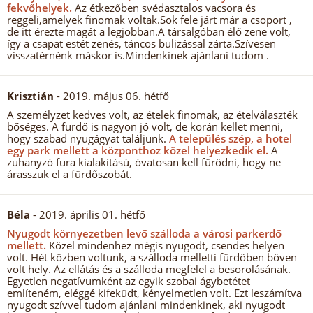
fekvőhelyek.
Az étkezőben svédasztalos vacsora és
reggeli,amelyek finomak voltak.Sok fele járt már a csoport ,
de itt érezte magát a legjobban.A társalgóban élő zene volt,
így a csapat estét zenés, táncos bulizással zárta.Szívesen
visszatérnénk máskor is.Mindenkinek ajánlani tudom .
Krisztián
- 2019. május 06. hétfő
A személyzet kedves volt, az ételek finomak, az ételválaszték
bőséges. A fürdő is nagyon jó volt, de korán kellet menni,
hogy szabad nyugágyat találjunk.
A település szép, a hotel
egy park mellett a központhoz közel helyezkedik el.
A
zuhanyzó fura kialakítású, óvatosan kell fürödni, hogy ne
árasszuk el a fürdőszobát.
Béla
- 2019. április 01. hétfő
Nyugodt környezetben levő szálloda a városi parkerdő
mellett.
Közel mindenhez mégis nyugodt, csendes helyen
volt. Hét közben voltunk, a szálloda melletti fürdőben bőven
volt hely. Az ellátás és a szálloda megfelel a besorolásának.
Egyetlen negatívumként az egyik szobai ágybetétet
említeném, eléggé kifeküdt, kényelmetlen volt. Ezt leszámítva
nyugodt szívvel tudom ajánlani mindenkinek, aki nyugodt