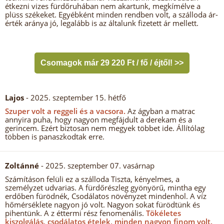
étkezni vizes fürdőruhában nem akartunk, megkímélve a
plüss székeket. Egyébként minden rendben volt, a szálloda ár-
érték aránya jó, legalább is az általunk fizetett ár mellett.
Csomagok már 29 220 Ft / fő / éjtől! >>
Lajos
- 2025. szeptember 15. hétfő
Szuper volt a reggeli és a vacsora.
Az ágyban a matrac
annyira puha, hogy nagyon megfájdult a derekam és a
gerincem. Ezért biztosan nem megyek többet ide. Állítólag
többen is panaszkodtak erre.
Zoltánné
- 2025. szeptember 07. vasárnap
Számításon felüli ez a szálloda Tiszta, kényelmes, a
személyzet udvarias. A fürdőrészleg gyönyörű, mintha egy
erdőben fürödnék, Csodálatos növényzet mindenhol. A víz
hőmérséklete nagyon jó volt. Nagyon sokat fürödtünk és
pihentünk. A z éttermi rész fenomenális.
Tökéletes
kiszolgálás, csodálatos ételek, minden nagyon finom volt.