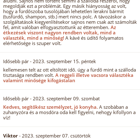
aludni. Sajnos nem történt semmi a szálloda részéről, hogy
megoldják ezt a problémát. Egy másik hiányosság az volt,
hogy a fürdőszoba tusolójában lehetetlen lerakni bármit
(tusfürdő, shampon, stb.) mert nincs polc. A távozáskor a
szolgáltatások kiegyenlítésekor sajnos nem csak azt számolták
fel, amit valóban elfogyasztottunk az étteremben.
Az
étkezések viszont nagyon rendben voltak, mind a
választék, mind a minőség!
A kávé és üdítő folyamatos
elérhetősége is szuper volt.
Idősebb pár
- 2023. szeptember 15. péntek
kellemesen telt az ott eltöltött idő. úgy a fürdő mint a szálloda
tisztasága rendben volt.
A reggeli illetve vacsora választéka
valamint minősége kifogástalan
Idősebb pár
- 2023. szeptember 09. szombat
Kedves, segítőkész személyzet, jó konyha.
A szobàban a
zuhanyzóra és a mosdóra oda kell figyelni, nehogy kifollyon a
víz!
Viktor
- 2023. szeptember 07. csütörtök