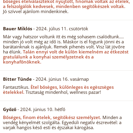
bőséges ételválasztékot nyújtott, finomak voltak az ételek,
a felszolgálók kedvesek, mindenben segítőkészek voltak.
Jó szívvel ajánlom mindenkinek.
Bauer Miklós
- 2024. július 11. csütörtök
Már vagy hatszor voltunk itt és még sohasem csalódtunk....
minden jó volt még az idő is. Máskor is el fogunk jönni és a
barátainknak is ajánljuk. Remek pihenés volt. Visz lát jövőre
ha élünk.
Talán ennyi volt de külön kiemelném az étkezést
gratulálunk a konyhai személyzetnek és a
konyhafőnöknek.
Bitter Tünde
- 2024. június 16. vasárnap
Fantasztikus.
Ètel bősèges, különleges ès egèszsèges
ètelekkel.
Tisztaság mindenhol, wellness pazar!
Győző
- 2024. június 10. hétfő
Bőséges, finom ételek, segítőkész személyzet.
Minden a
vendég kényelmét szolgálta. Egyedüli negatív észrevétel: a
varjak hangos késő esti és éjszakai károgása.