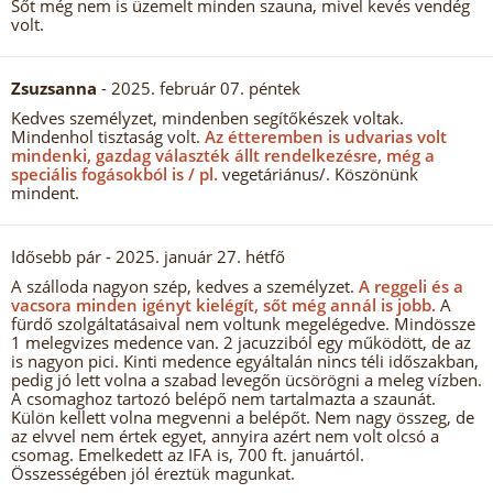
Sőt még nem is üzemelt minden szauna, mivel kevés vendég
volt.
Zsuzsanna
- 2025. február 07. péntek
Kedves személyzet, mindenben segítőkészek voltak.
Mindenhol tisztaság volt.
Az étteremben is udvarias volt
mindenki, gazdag választék állt rendelkezésre, még a
speciális fogásokból is / pl.
vegetáriánus/. Köszönünk
mindent.
Idősebb pár
- 2025. január 27. hétfő
A szálloda nagyon szép, kedves a személyzet.
A reggeli és a
vacsora minden igényt kielégít, sőt még annál is jobb.
A
fürdő szolgáltatásaival nem voltunk megelégedve. Mindössze
1 melegvizes medence van. 2 jacuzziból egy működött, de az
is nagyon pici. Kinti medence egyáltalán nincs téli időszakban,
pedig jó lett volna a szabad levegőn ücsörögni a meleg vízben.
A csomaghoz tartozó belépő nem tartalmazta a szaunát.
Külön kellett volna megvenni a belépőt. Nem nagy összeg, de
az elvvel nem értek egyet, annyira azért nem volt olcsó a
csomag. Emelkedett az IFA is, 700 ft. januártól.
Összességében jól éreztük magunkat.