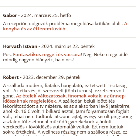
Gábor
- 2024. március 25. hétfő
A recepción dolgozók probléma megoldása kritikán aluli .
A
konyha és az étterem kiváló .
Horvath Istvan
- 2024. március 22. péntek
Pos:
Fantasztikus reggeli és vacsora!
Neg: Nekem egy bidé
mindig nagyon hiányzik, ha nincs!
Róbert
- 2023. december 29. péntek
A szálloda modern, fiatalos hangulatú, ez tetszett. Tisztaság
volt. Az étkezés jól szervezett (több turnus) -ezzel sem volt
gond.
Az ételek változatosak, finomak voltak, az ünnepi
időszaknak megfelelőek.
A szállodán belüli időtöltés
lekorlátozódott a tv nézésre, és az alaksorban lévő játéktérre,
ahol kb. 16 C volt. 1 billiárd asztal, (ami folyamatosan foglalt
volt, tehát nem tudtunk játszani rajta), és egy sérült ping-pong
asztalon túl zsetonnal működő gyerekeknek ajánlott
verekedős / lövöldözős automaták voltak. Ezt nem tudtuk
sokra értékelni.. A wellness részleg nem a szálloda része, ez