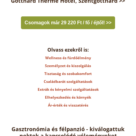
Gotthard Therme Hotel, Szentgotthárd >>
Csomagok már 29 220 Ft / fő / éjtől! >>
Olvass ezekről is:
Wellness és fürdőélmény
Személyzet és kiszolgálás
Tisztaság és szobakomfort
Családbarát szolgáltatások
Extrák és kényelmi szolgáltatások
Elhelyezkedés és környék
Ár-érték és visszatérés
Gasztronómia és félpanzió - kiválogattuk
nektek a kapcsolódó véleményeket