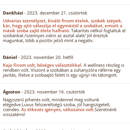
Dankházi
- 2023. december 21. csütörtök
Udvarias személyzet, kiváló finom ételek, szobák szépek,
kár, hogy ajtó választja el egymástól a szobákat, emiatt a
másik szoba zajló élete halható.
Takarítás nélkül foglaltuk el
szobánkat./szennyes zokni az asztal alatt/ Jól éreztük
magunkat, több a pozitív jelző mint a negatív.
Dániel
- 2023. november 20. hétfő
Kaja finom volt, bőséges választékkal.
A wellness részleg is
rendben volt. Viszont a szobában a zuhanyzóra ráférne egy
javitás, illetve a szobaajtó felett is egy ujjnyi rés tátongott.
Ágoston
- 2023. november 16. csütörtök
Nagyszerű pihenés volt, mindennel meg voltunk
elégedve.Luxus felszereltségű szoba, jól hangszigetelt,
csendes.
Az étkezés igényes, változatos volt.
Szeretnénk
visszatérni!