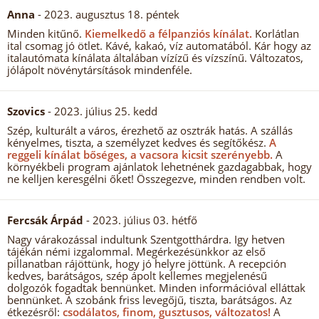
Anna
- 2023. augusztus 18. péntek
Minden kitűnő.
Kiemelkedő a félpanziós kínálat.
Korlátlan
ital csomag jó ötlet. Kávé, kakaó, víz automatából. Kár hogy az
italautómata kínálata általában vízízű és vízszínű. Változatos,
jólápolt növénytársítások mindenféle.
Szovics
- 2023. július 25. kedd
Szép, kulturált a város, érezhető az osztrák hatás. A szállás
kényelmes, tiszta, a személyzet kedves és segítőkész.
A
reggeli kínálat bőséges, a vacsora kicsit szerényebb.
A
környékbeli program ajánlatok lehetnének gazdagabbak, hogy
ne kelljen keresgélni őket! Összegezve, minden rendben volt.
Fercsák Árpád
- 2023. július 03. hétfő
Nagy várakozással indultunk Szentgotthárdra. Igy hetven
tájékán némi izgalommal. Megérkezésünkkor az első
pillanatban rájöttünk, hogy jó helyre jöttünk. A recepción
kedves, barátságos, szép ápolt kellemes megjelenésű
dolgozók fogadtak bennünket. Minden információval elláttak
bennünket. A szobánk friss levegőjű, tiszta, barátságos. Az
étkezésről:
csodálatos, finom, gusztusos, változatos!
A