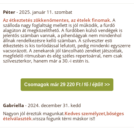
Péter
- 2025. január 11. szombat
Az étkeztetés zökkenőmentes, az ételek finomak.
A
szálloda nagy foglaltság mellett is jól működik, a fürdő
alagúton át megközelíthető. A fürdőben külső vendégek is
jelentős számban vannak, a pihenőágyak nem mindenhol
állnak rendelkezésre kellő számban. A szilveszter esti
étkeztetés is kis torlódással lefutott, pedig mindenki egyszerre
vacsorázott. A zenekarok jól táncolható zenéket játszottak,
megfelelő ritmusban és elég széles repertoárral, nem csak
szilveszterkor, hanem már a 30.-i estén is.
Csomagok már 29 220 Ft / fő / éjtől! >>
Gabriella
- 2024. december 31. kedd
Nagyon jòl éreztük magunkat.
Kedves személyzet,bőséges
ételválaszték.
vissza fogunk térni máskor is!!