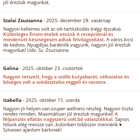
jól éreztük magunkat.
Szalai Zsuzsanna
- 2025. december 28. vasárnap
Nagyon kellemes volt az ott-tartózkodás (négy éjszaka).
Különleges finom ételek ettünk A recepciónál és
mindenütt készségesen adtak felvilágosítást.
A város kicsi
de kedves. Nyugdíjas barátnők vagyunk, nagyon jól éreztük
magunkat! Üdv. Sz. Zsuzsanna
Galina
- 2025. október 23. csütörtök
Nagyon tetszett, hogy a szálló kutyabarát, változatos és
bőséges volt a svédasztalos reggeli és vacsora.
Izabella
- 2025. október 15. szerda
Nagyon jó helyen van.szuper wellness részleg. Nagyon tiszta
rendes minden. Maximálisan jól éreztük magunkat!
A
félpanziós ellátás nagyszerű volt,bő választékkal.
Sajnos
tőlünk elég messze van ,különben többször mennénk.♥️.
Szívesen ajánlom bárkinek!