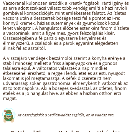
Vacsoránál különösen érződik a kreatív fogások iránti igény és
az erre adott szakácsi válasz: több vendég említi a házi ravioli
gombával kompozícióját, mint emlékezetes falatot. Az ízletes
vacsora után a desszertek bősége teszi fel a pontot az i-re:
könnyű krémek, házias sütemények és gyümölcsök közül
lehet válogatni. A hangulatos élőzene estenként finom díszlete
a vacsorának, amit a figyelmes, gyors felszolgálás kísér.
Összességében a félpanzió egyszerre kényelmes és
élményszerű, a családok és a párok egyaránt elégedetten
állnak fel az asztaltól.
A visszajáró vendégek beszámolói szerint a konyha erénye a
stabil minőség mellett a friss alapanyagokra és a gondos
tálalásra épül. A változatos választék a nap mindkét
étkezésénél érezhető, a reggeli lendületet és az esti, nyugodt
lakomát is jól megtámasztja. A séfek dicsérete itt nem
udvariasság: sokan gasztronómiai élményként hivatkoznak az
itt töltött napokra. Aki a bőséges svédasztal, az ötletes, finom
ételek és a jó hangulat híve, az ebben a házban otthon érzi
magát.
Az összefoglalót a Szállásvadász segítője, az AI Vadász írta.