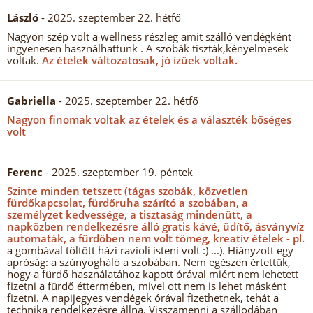
László
- 2025. szeptember 22. hétfő
Nagyon szép volt a wellness részleg amit szálló vendégként
ingyenesen használhattunk . A szobák tiszták,kényelmesek
voltak.
Az ételek változatosak, jó ízüek voltak.
Gabriella
- 2025. szeptember 22. hétfő
Nagyon finomak voltak az ételek és a választék bőséges
volt
Ferenc
- 2025. szeptember 19. péntek
Szinte minden tetszett (tágas szobák, közvetlen
fürdőkapcsolat, fürdőruha szárító a szobában, a
személyzet kedvessége, a tisztaság mindenütt, a
napközben rendelkezésre álló gratis kávé, üdítő, ásványvíz
automaták, a fürdőben nem volt tömeg, kreatív ételek - pl.
a gombával töltött házi ravioli isteni volt :) ...). Hiányzott egy
apróság: a szúnyogháló a szobában. Nem egészen értettük,
hogy a fürdő használatához kapott órával miért nem lehetett
fizetni a fürdő éttermében, mivel ott nem is lehet másként
fizetni. A napijegyes vendégek órával fizethetnek, tehát a
technika rendelkezésre állna. Visszamenni a szállodában