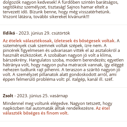
dolgozók nagyon kedvesek! A fürdőben szintén barátságos,
segítőkész személyzet, tisztaság! Sajnos hamar eltelt a
tervezett idő. Bízunk benne, hogy még visszatérhetünk.
Viszont látásra, további sikereket kívánunk!!!
Ildikó
- 2023. június 29. csütörtök
Az ételek választékosak, ízletesek és bőségesek voltak.
A
sütemények csak szemnek voltak szépek, ízre nem. A
pincérek figyelmesen és udvariasan vitték el az asztalokról a
használt eszközöket. A szobában nagyon jó volt a klíma,
bárszekrény. Hangulatos szoba, modern berendezés; egyetlen
hátránya volt, hogy nagyon puha matracok vannak, így eléggé
nehezen tudtunk rajt pihenni. A teraszon a szárító nagyon jó
volt. A személyzet pillanatok alatt gondoskodott arról, ami
éppen felmerülő probléma volt: pl. italgép, kanál ill. széf.
Zsolt
- 2023. június 25. vasárnap
Mindennel meg voltunk elégedve. Nagyon tetszett, hogy
napközben ital automaták álltak rendelkezésre.
Az étel
választék bőséges és finom volt.