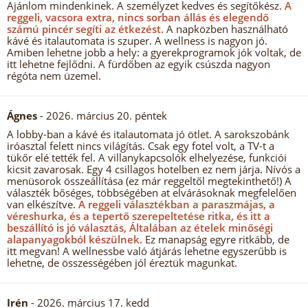
Ajánlom mindenkinek. A személyzet kedves és segítőkész.
A
reggeli, vacsora extra, nincs sorban állás és elegendő
számú pincér segíti az étkezést.
A napközben használható
kávé és italautomata is szuper. A wellness is nagyon jó.
Amiben lehetne jobb a hely: a gyerekprogramok jók voltak, de
itt lehetne fejlődni. A fürdőben az egyik csúszda nagyon
régóta nem üzemel.
Ágnes
- 2026. március 20. péntek
A lobby-ban a kávé és italautomata jó ötlet. A sarokszobánk
iróasztal felett nincs világítás. Csak egy fotel volt, a TV-t a
tükőr elé tették fel. A villanykapcsolók elhelyezése, funkciói
kicsit zavarosak. Egy 4 csillagos hotelben ez nem járja. Nívós a
menüsorok összeállítása (ez már reggeltől megtekinthető!) A
választék bőséges, többségében at elvárásoknak megfelelően
van elkészítve.
A reggeli választékban a paraszmájas, a
véreshurka, és a tepertő szerepeltetése ritka, és itt a
beszállító is jó választás, Általában az ételek minőségi
alapanyagokból készülnek.
Ez manapság egyre ritkább, de
itt megvan! A wellnessbe való átjárás lehetne egyszerűbb is
lehetne, de összességében jól éreztük magunkat.
Irén
- 2026. március 17. kedd