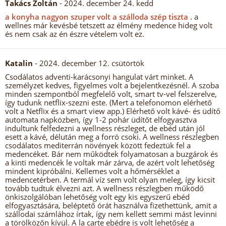
Takács Zoltán
- 2024. december 24. kedd
a konyha nagyon szuper volt a szálloda szép tiszta .
a
wellnes már kevésbé tetszett az élmény medence hideg volt
és nem csak az én észre vételem volt ez.
Katalin
- 2024. december 12. csütörtök
Csodálatos adventi-karácsonyi hangulat várt minket. A
személyzet kedves, figyelmes volt a bejelentkezésnél. A szoba
minden szempontból megfelelő volt, smart tv-vel felszerelve,
így tudunk netflix-szezni este. (Mert a telefonomon elérhető
volt a Netflix és a smart view app.) Elérhető volt kávé- és üdítő
automata napközben, így 1-2 pohár üdítőt elfogyasztva
indultunk felfedezni a wellness részleget, de ebéd után jól
esett a kávé, délután meg a forró csoki. A wellness részlegben
csodálatos mediterrán növények között fedeztük fel a
medencéket. Bár nem működtek folyamatosan a buzgárok és
a kinti medencék le voltak már zárva, de azért volt lehetőség
mindent kipróbálni. Kellemes volt a hőmérséklet a
medencetérben. A termál víz sem volt olyan meleg, így kicsit
tovább tudtuk élvezni azt. A wellness részlegben működő
önkiszolgálóban lehetőség volt egy kis egyszerű ebéd
elfogyasztására, beléptető órát használva fizethettünk, amit a
szállodai számlához írtak, így nem kellett semmi mást levinni
a törölközőn kívül. A la carte ebédre is volt lehetőség a