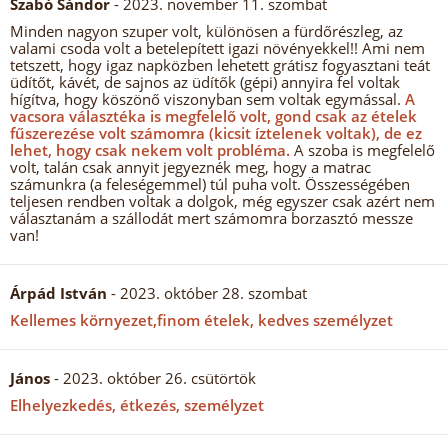
Szabó Sándor
- 2023. november 11. szombat
Minden nagyon szuper volt, különösen a fürdőrészleg, az
valami csoda volt a betelepített igazi növényekkel!! Ami nem
tetszett, hogy igaz napközben lehetett grátisz fogyasztani teát
üdítőt, kávét, de sajnos az üdítők (gépi) annyira fel voltak
hígítva, hogy köszönő viszonyban sem voltak egymással.
A
vacsora választéka is megfelelő volt, gond csak az ételek
fűszerezése volt számomra (kicsit íztelenek voltak), de ez
lehet, hogy csak nekem volt probléma.
A szoba is megfelelő
volt, talán csak annyit jegyeznék meg, hogy a matrac
számunkra (a feleségemmel) túl puha volt. Összességében
teljesen rendben voltak a dolgok, még egyszer csak azért nem
választanám a szállodát mert számomra borzasztó messze
van!
Árpád István
- 2023. október 28. szombat
Kellemes környezet,finom ételek, kedves személyzet
János
- 2023. október 26. csütörtök
Elhelyezkedés, étkezés, személyzet