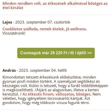
Minden rendben volt, az étkezések alkalmával bőséges az
étel kínálat
Lajos
- 2023. szeptember 07. csütörtök
Csodálatos szálloda, remek ételek, jó wellness.
Visszatérünk!
Csomagok már 29 220 Ft / fő / éjtől! >>
András
- 2023. szeptember 04. hétfő
Kimondottan tetszett érkezésünk előkészítése, minden
gyorsan profi módon történt. A személyzet segítőkész és
készséges volt. Külön is tetszett, hogy a fürdő többféleképpen
is megközelíthető. /Átjáró az alagsorban, illetve a kerten
keresztül.
/ Az étkezés finom, változatos, bőséges.
Nem
véletlen, hogy igényeltem törzsvásárlói kártyát. Azt
gondolom, hogy még többször vissza fogunk térni.