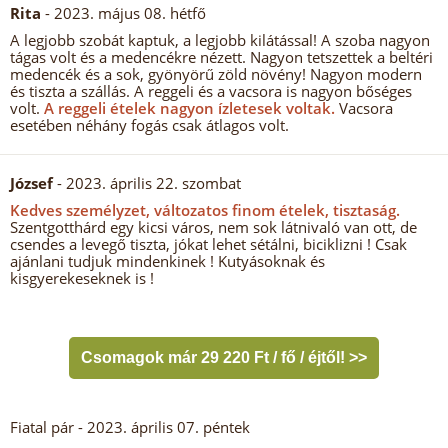
Rita
- 2023. május 08. hétfő
A legjobb szobát kaptuk, a legjobb kilátással! A szoba nagyon
tágas volt és a medencékre nézett. Nagyon tetszettek a beltéri
medencék és a sok, gyönyörű zöld növény! Nagyon modern
és tiszta a szállás. A reggeli és a vacsora is nagyon bőséges
volt.
A reggeli ételek nagyon ízletesek voltak.
Vacsora
esetében néhány fogás csak átlagos volt.
József
- 2023. április 22. szombat
Kedves személyzet, változatos finom ételek, tisztaság.
Szentgotthárd egy kicsi város, nem sok látnivaló van ott, de
csendes a levegő tiszta, jókat lehet sétálni, biciklizni ! Csak
ajánlani tudjuk mindenkinek ! Kutyásoknak és
kisgyerekeseknek is !
Csomagok már 29 220 Ft / fő / éjtől! >>
Fiatal pár
- 2023. április 07. péntek