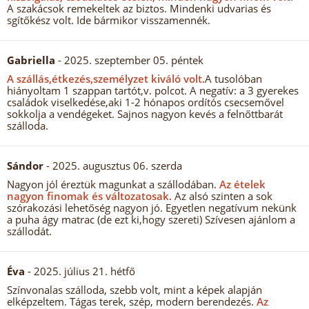
A szakácsok remekeltek az biztos. Mindenki udvarias és
sgítőkész volt. Ide bármikor visszamennék.
Gabriella
- 2025. szeptember 05. péntek
A szállás,étkezés,személyzet kiváló volt.
A tusolóban
hiányoltam 1 szappan tartót,v. polcot. A negatív: a 3 gyerekes
családok viselkedése,aki 1-2 hónapos ordítós csecsemővel
sokkolja a vendégeket. Sajnos nagyon kevés a felnőttbarát
szálloda.
Sándor
- 2025. augusztus 06. szerda
Nagyon jól éreztük magunkat a szállodában.
Az ételek
nagyon finomak és változatosak.
Az alsó szinten a sok
szórakozási lehetőség nagyon jó. Egyetlen negatívum nekünk
a puha ágy matrac (de ezt ki,hogy szereti) Szívesen ajánlom a
szállodát.
Éva
- 2025. július 21. hétfő
Színvonalas szálloda, szebb volt, mint a képek alapján
elképzeltem. Tágas terek, szép, modern berendezés.
Az