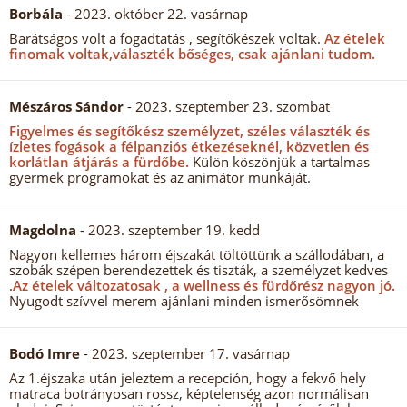
Borbála
- 2023. október 22. vasárnap
Barátságos volt a fogadtatás , segítőkészek voltak.
Az ételek
finomak voltak,választék bőséges, csak ajánlani tudom.
Mészáros Sándor
- 2023. szeptember 23. szombat
Figyelmes és segítőkész személyzet, széles választék és
ízletes fogások a félpanziós étkezéseknél, közvetlen és
korlátlan átjárás a fürdőbe.
Külön köszönjük a tartalmas
gyermek programokat és az animátor munkáját.
Magdolna
- 2023. szeptember 19. kedd
Nagyon kellemes három éjszakát töltöttünk a szállodában, a
szobák szépen berendezettek és tiszták, a személyzet kedves
.
Az ételek változatosak , a wellness és fürdőrész nagyon jó.
Nyugodt szívvel merem ajánlani minden ismerősömnek
Bodó Imre
- 2023. szeptember 17. vasárnap
Az 1.éjszaka után jeleztem a recepción, hogy a fekvő hely
matraca botrányosan rossz, képtelenség azon normálisan