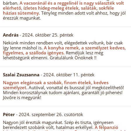
bárban.
A vacsoránál és a reggelinél is nagy választék volt
elérhető, ízletes hideg-meleg ételek, saláták, sokféle
házias sütemény.
Tényleg minden adott volt ahhoz, hogy jól
érezzük magunkat.
András
- 2024. október 25. péntek
Nekünk minden rendben volt, elégedettek voltunk, bár csak
így lenne máshol is.
A konyha remek, a személyzet kedves,
figyelmes, a szálloda igényes.
Reméljük lesz még
lehetőségünk elmenni. Gratulálunk Önöknek !!
Szalai Zsuzsanna
- 2024. október 11. péntek
Nagyon elegánsak a szobák, finom ételek, kedves
személyzet.
Autóval, vonattal és busszal jól megközelíthető!
Minden korosztálynak tudom ajánlani, garantált jó pihenés!
Jövőre is megyünk!
Péter
- 2024. szeptember 26. csütörtök
Nagyon jól éreztük magunkat. Szép és tiszta, igényesen
berendezett szobánk volt, hatalmas erkéllyel.
A félpanzió