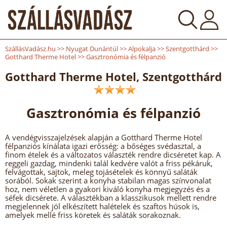
SzállásVadász.hu
>>
Nyugat Dunántúl
>>
Alpokalja
>>
Szentgotthárd
>>
Gotthard Therme Hotel
>>
Gasztronómia és félpanzió
Gotthard Therme Hotel, Szentgotthárd
Gasztronómia és félpanzió
A vendégvisszajelzések alapján a Gotthard Therme Hotel
félpanziós kínálata igazi erősség: a bőséges svédasztal, a
finom ételek és a változatos választék rendre dicséretet kap. A
reggeli gazdag, mindenki talál kedvére valót a friss pékáruk,
felvágottak, sajtok, meleg tojásételek és könnyű saláták
sorából. Sokak szerint a konyha stabilan magas színvonalat
hoz, nem véletlen a gyakori kiváló konyha megjegyzés és a
séfek dicsérete. A választékban a klasszikusok mellett rendre
megjelennek jól elkészített halételek és szaftos húsok is,
amelyek mellé friss köretek és saláták sorakoznak.