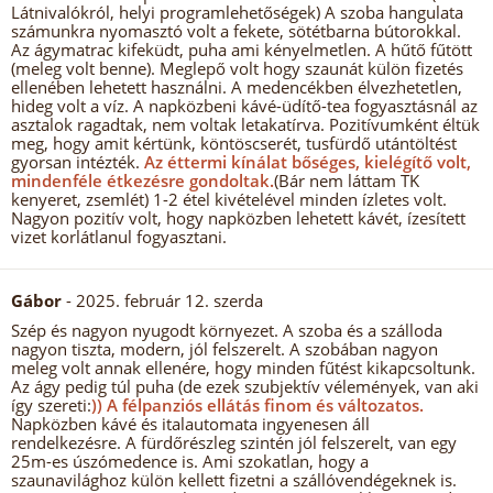
Látnivalókról, helyi programlehetőségek) A szoba hangulata
számunkra nyomasztó volt a fekete, sötétbarna bútorokkal.
Az ágymatrac kifeküdt, puha ami kényelmetlen. A hűtő fűtött
(meleg volt benne). Meglepő volt hogy szaunát külön fizetés
ellenében lehetett használni. A medencékben élvezhetetlen,
hideg volt a víz. A napközbeni kávé-üdítő-tea fogyasztásnál az
asztalok ragadtak, nem voltak letakatírva. Pozitívumként éltük
meg, hogy amit kértünk, köntöscserét, tusfürdő utántöltést
gyorsan intézték.
Az éttermi kínálat bőséges, kielégítő volt,
mindenféle étkezésre gondoltak.
(Bár nem láttam TK
kenyeret, zsemlét) 1-2 étel kivételével minden ízletes volt.
Nagyon pozitív volt, hogy napközben lehetett kávét, ízesített
vizet korlátlanul fogyasztani.
Gábor
- 2025. február 12. szerda
Szép és nagyon nyugodt környezet. A szoba és a szálloda
nagyon tiszta, modern, jól felszerelt. A szobában nagyon
meleg volt annak ellenére, hogy minden fűtést kikapcsoltunk.
Az ágy pedig túl puha (de ezek szubjektív vélemények, van aki
így szereti:
)) A félpanziós ellátás finom és változatos.
Napközben kávé és italautomata ingyenesen áll
rendelkezésre. A fürdőrészleg szintén jól felszerelt, van egy
25m-es úszómedence is. Ami szokatlan, hogy a
szaunavilághoz külön kellett fizetni a szállóvendégeknek is.