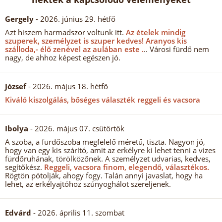
Gergely
- 2026. június 29. hétfő
Azt hiszem harmadszor voltunk itt.
Az ételek mindig
szuperek, személyzet is szuper kedves!
Aranyos kis
szálloda,- élő zenével az aulában este .
.. Városi fürdő nem
nagy, de ahhoz képest egészen jó.
József
- 2026. május 18. hétfő
Kiváló kiszolgálás, bőséges választék reggeli és vacsora
Ibolya
- 2026. május 07. csütörtök
A szoba, a fürdőszoba megfelelő méretű, tiszta. Nagyon jó,
hogy van egy kis szárító, amit az erkélyre ki lehet tenni a vizes
fürdőruhának, törölközőnek. A személyzet udvarias, kedves,
segítőkész.
Reggeli, vacsora finom, elegendő, választékos.
Rögtön pótolják, ahogy fogy. Talán annyi javaslat, hogy ha
lehet, az erkélyajtóhoz szúnyoghálot szereljenek.
Edvárd
- 2026. április 11. szombat