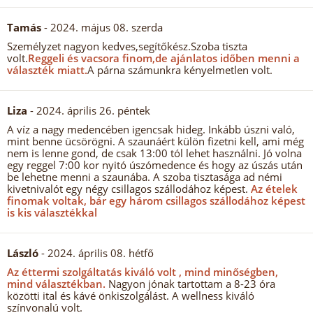
Tamás
- 2024. május 08. szerda
Személyzet nagyon kedves,segítőkész.Szoba tiszta
volt.
Reggeli és vacsora finom,de ajánlatos időben menni a
választék miatt.
A párna számunkra kényelmetlen volt.
Liza
- 2024. április 26. péntek
A víz a nagy medencében igencsak hideg. Inkább úszni való,
mint benne ücsörögni. A szaunáért külön fizetni kell, ami még
nem is lenne gond, de csak 13:00 tól lehet használni. Jó volna
egy reggel 7:00 kor nyitó úszómedence és hogy az úszás után
be lehetne menni a szaunába. A szoba tisztasága ad némi
kivetnivalót egy négy csillagos szállodához képest.
Az ételek
finomak voltak, bár egy három csillagos szállodához képest
is kis választékkal
László
- 2024. április 08. hétfő
Az éttermi szolgáltatás kiváló volt , mind minőségben,
mind választékban.
Nagyon jónak tartottam a 8-23 óra
közötti ital és kávé önkiszolgálást. A wellness kiváló
színvonalú volt.