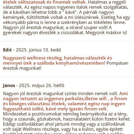
ételek változatosak és finomak voltak.
Hatalmas a reggeli
választék. Az egész napos ingyenes italok remek szolgáltatás,
de a kávéban lehetne több a " kávé". A párnák nagyon
kemények, túltöltöttek voltak a mi ízlésünknek. Esetleg ha egy
vékonyabb párna is lenne a szekrényben az tökéletes lenne.
Nagyon jól éreztük magunkat, a strand szuper volt! A
gyerekek nagyon élvezték a csúszdákat. Megyünk máskor is!
Edit
- 2025. június 10. kedd
Nagyszerű wellness részleg, hatalmas választék és
mennyei ízek a szálloda konyhaművészetében!
Pompásan
éreztük magunkat!
János
- 2025. május 26. hétfő
Nagyon jól éreztük magunkat szinte minden remek volt.
Ami
nagyon tetszett az ingyenes parkolás,illetve wifi , a finom
és bőséges választású ételek, valamint egész nap ingyen
fogyasztható üdítő, kávé mely igazán finom volt.
Mindezeket a pozitívumokat némileg beárnyékolta az a tény,
hogy a szaunák, gőzkabinok, használatáért külön fizetni kellet.
Eddigi szállodákban ahol jártunk mindig vagy a szállodának
volt saját Wellness részlege, vagy ha a külön, egybe épített