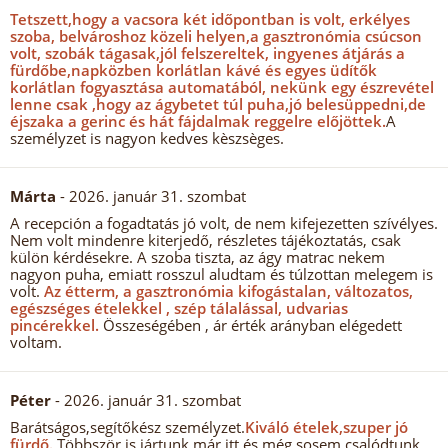
Tetszett,hogy a vacsora két időpontban is volt, erkélyes
szoba, belvároshoz közeli helyen,a gasztronómia csúcson
volt, szobák tágasak,jól felszereltek, ingyenes átjárás a
fürdőbe,napközben korlátlan kávé és egyes üdítők
korlátlan fogyasztása automatából, nekünk egy észrevétel
lenne csak ,hogy az ágybetet túl puha,jó belesüppedni,de
éjszaka a gerinc és hát fájdalmak reggelre előjöttek.
A
személyzet is nagyon kedves kèszsèges.
Márta
- 2026. január 31. szombat
A recepción a fogadtatás jó volt, de nem kifejezetten szívélyes.
Nem volt mindenre kiterjedő, részletes tájékoztatás, csak
külön kérdésekre. A szoba tiszta, az ágy matrac nekem
nagyon puha, emiatt rosszul aludtam és túlzottan melegem is
volt.
Az étterm, a gasztronómia kifogástalan, változatos,
egészséges ételekkel , szép tálalással, udvarias
pincérekkel.
Összeségében , ár érték arányban elégedett
voltam.
Péter
- 2026. január 31. szombat
Barátságos,segítőkész személyzet.
Kiváló ételek,szuper jó
fürdő.
Többször is jártunk már itt,és még sosem csalódtunk.