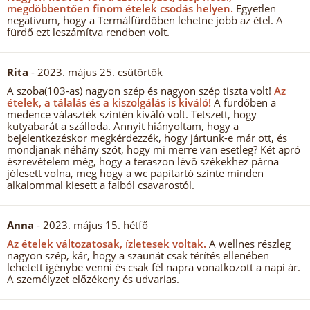
megdöbbentően finom ételek csodás helyen.
Egyetlen
negatívum, hogy a Termálfürdőben lehetne jobb az étel. A
fürdő ezt leszámítva rendben volt.
Rita
- 2023. május 25. csütörtök
A szoba(103-as) nagyon szép és nagyon szép tiszta volt!
Az
ételek, a tálalás és a kiszolgálás is kiváló!
A fürdőben a
medence választék szintén kiváló volt. Tetszett, hogy
kutyabarát a szálloda. Annyit hiányoltam, hogy a
bejelentkezéskor megkérdezzék, hogy jártunk-e már ott, és
mondjanak néhány szót, hogy mi merre van esetleg? Két apró
észrevételem még, hogy a teraszon lévő székekhez párna
jólesett volna, meg hogy a wc papítartó szinte minden
alkalommal kiesett a falból csavarostól.
Anna
- 2023. május 15. hétfő
Az ételek változatosak, ízletesek voltak.
A wellnes részleg
nagyon szép, kár, hogy a szaunát csak térítés ellenében
lehetett igénybe venni és csak fél napra vonatkozott a napi ár.
A személyzet előzékeny és udvarias.