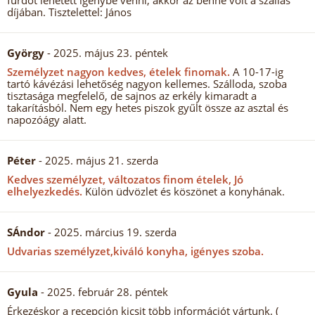
fürdőt lehetett igénybe venni, akkor az benne volt a szállás
díjában. Tisztelettel: János
György
- 2025. május 23. péntek
Személyzet nagyon kedves, ételek finomak.
A 10-17-ig
tartó kávézási lehetőség nagyon kellemes. Szálloda, szoba
tisztasága megfelelő, de sajnos az erkély kimaradt a
takarításból. Nem egy hetes piszok gyűlt össze az asztal és
napozóágy alatt.
Péter
- 2025. május 21. szerda
Kedves személyzet, változatos finom ételek, Jó
elhelyezkedés.
Külön üdvözlet és köszönet a konyhának.
SÁndor
- 2025. március 19. szerda
Udvarias személyzet,kiváló konyha, igényes szoba.
Gyula
- 2025. február 28. péntek
Érkezéskor a recepción kicsit több információt vártunk. (