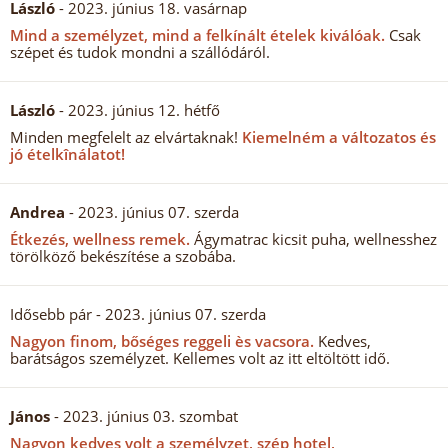
László
- 2023. június 18. vasárnap
Mind a személyzet, mind a felkínált ételek kiválóak.
Csak
szépet és tudok mondni a szállódáról.
László
- 2023. június 12. hétfő
Minden megfelelt az elvártaknak!
Kiemelném a változatos és
jó ételkînálatot!
Andrea
- 2023. június 07. szerda
Étkezés, wellness remek.
Ágymatrac kicsit puha, wellnesshez
törölköző bekészítése a szobába.
Idősebb pár
- 2023. június 07. szerda
Nagyon finom, bőséges reggeli ès vacsora.
Kedves,
barátságos személyzet. Kellemes volt az itt eltöltött idő.
János
- 2023. június 03. szombat
Nagyon kedves volt a személyzet, szép hotel,