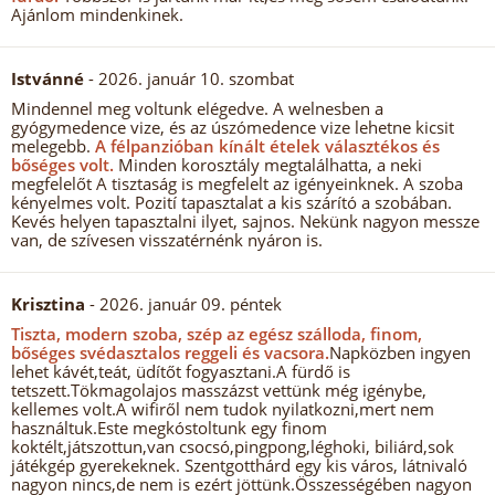
Ajánlom mindenkinek.
Istvánné
- 2026. január 10. szombat
Mindennel meg voltunk elégedve. A welnesben a
gyógymedence vize, és az úszómedence vize lehetne kicsit
melegebb.
A félpanzióban kínált ételek választékos és
bőséges volt.
Minden korosztály megtalálhatta, a neki
megfelelőt A tisztaság is megfelelt az igényeinknek. A szoba
kényelmes volt. Pozití tapasztalat a kis szárító a szobában.
Kevés helyen tapasztalni ilyet, sajnos. Nekünk nagyon messze
van, de szívesen visszatérnénk nyáron is.
Krisztina
- 2026. január 09. péntek
Tiszta, modern szoba, szép az egész szálloda, finom,
bőséges svédasztalos reggeli és vacsora.
Napközben ingyen
lehet kávét,teát, üdítőt fogyasztani.A fürdő is
tetszett.Tökmagolajos masszázst vettünk még igénybe,
kellemes volt.A wifiről nem tudok nyilatkozni,mert nem
használtuk.Este megkóstoltunk egy finom
koktélt,játszottun,van csocsó,pingpong,léghoki, biliárd,sok
játékgép gyerekeknek. Szentgotthárd egy kis város, látnivaló
nagyon nincs,de nem is ezért jöttünk.Összességében nagyon