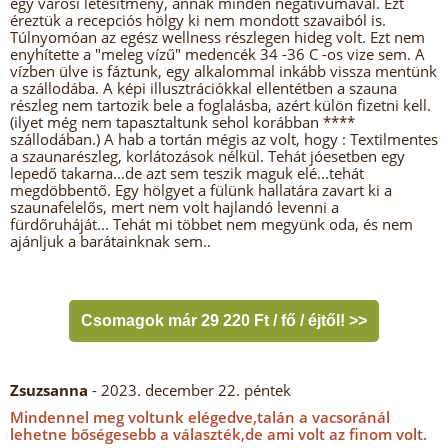
egy városi létesítmény, annak minden negatívumával. Ezt
éreztük a recepciós hölgy ki nem mondott szavaiból is.
Túlnyomóan az egész wellness részlegen hideg volt. Ezt nem
enyhítette a "meleg vízű" medencék 34 -36 C -os vize sem. A
vízben ülve is fáztunk, egy alkalommal inkább vissza mentünk
a szállodába. A képi illusztrációkkal ellentétben a szauna
részleg nem tartozik bele a foglalásba, azért külön fizetni kell.
(ilyet még nem tapasztaltunk sehol korábban ****
szállodában.) A hab a tortán mégis az volt, hogy : Textilmentes
a szaunarészleg, korlátozások nélkül. Tehát jóesetben egy
lepedő takarna...de azt sem teszik maguk elé...tehát
megdöbbentő. Egy hölgyet a fülünk hallatára zavart ki a
szaunafelelős, mert nem volt hajlandó levenni a
fürdőruháját... Tehát mi többet nem megyünk oda, és nem
ajánljuk a barátainknak sem..
Csomagok már 29 220 Ft / fő / éjtől! >>
Zsuzsanna
- 2023. december 22. péntek
Mindennel meg voltunk elégedve,talán a vacsoránál
lehetne bőségesebb a választék,de ami volt az finom volt.