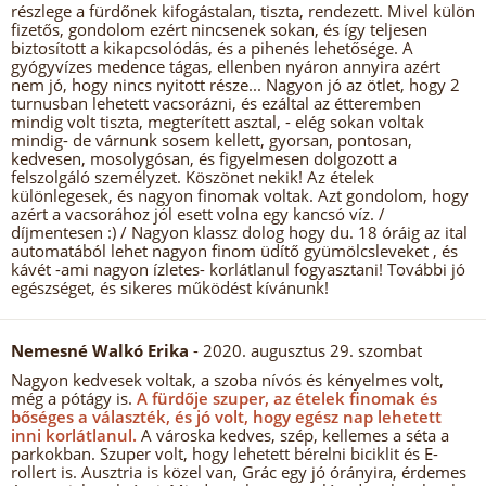
részlege a fürdőnek kifogástalan, tiszta, rendezett. Mivel külön
fizetős, gondolom ezért nincsenek sokan, és így teljesen
biztosított a kikapcsolódás, és a pihenés lehetősége. A
gyógyvízes medence tágas, ellenben nyáron annyira azért
nem jó, hogy nincs nyitott része... Nagyon jó az ötlet, hogy 2
turnusban lehetett vacsorázni, és ezáltal az étteremben
mindig volt tiszta, megterített asztal, - elég sokan voltak
mindig- de várnunk sosem kellett, gyorsan, pontosan,
kedvesen, mosolygósan, és figyelmesen dolgozott a
felszolgáló személyzet. Köszönet nekik! Az ételek
különlegesek, és nagyon finomak voltak. Azt gondolom, hogy
azért a vacsorához jól esett volna egy kancsó víz. /
díjmentesen :) / Nagyon klassz dolog hogy du. 18 óráig az ital
automatából lehet nagyon finom üdítő gyümölcsleveket , és
kávét -ami nagyon ízletes- korlátlanul fogyasztani! További jó
egészséget, és sikeres működést kívánunk!
Nemesné Walkó Erika
- 2020. augusztus 29. szombat
Nagyon kedvesek voltak, a szoba nívós és kényelmes volt,
még a pótágy is.
A fürdője szuper, az ételek finomak és
bőséges a választék, és jó volt, hogy egész nap lehetett
inni korlátlanul.
A városka kedves, szép, kellemes a séta a
parkokban. Szuper volt, hogy lehetett bérelni biciklit és E-
rollert is. Ausztria is közel van, Grác egy jó órányira, érdemes