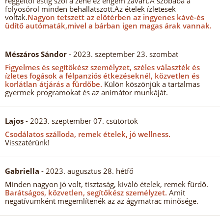
reggeltől estig szól a zene ez engem zavart.A szobába a
folyosórol minden behallatszott.Az ételek ízletesek
voltak.
Nagyon tetszett az előtérben az ingyenes kávé-és
üdítő autómaták,mivel a bárban igen magas árak vannak.
Mészáros Sándor
- 2023. szeptember 23. szombat
Figyelmes és segítőkész személyzet, széles választék és
ízletes fogások a félpanziós étkezéseknél, közvetlen és
korlátlan átjárás a fürdőbe.
Külön köszönjük a tartalmas
gyermek programokat és az animátor munkáját.
Lajos
- 2023. szeptember 07. csütörtök
Csodálatos szálloda, remek ételek, jó wellness.
Visszatérünk!
Gabriella
- 2023. augusztus 28. hétfő
Minden nagyon jó volt, tisztaság, kiváló ételek, remek fürdő.
Barátságos, közvetlen, segítőkész személyzet.
Amit
negatívumként megemlítenék az az ágymatrac minősége.