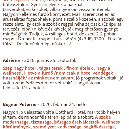
büféasztalon. Gyorsan elviszik a használt
tányérokat,eszközöket, villámgyorsan vissza terítenek.
Nagyon kellemes fürdő környezet. Más: szerencsétlen az
áruszállítás fogadóhelye, pont a szálló közepén, a szobák egy
része alatt, így azok a szobák reggel néha zajosak. (Ez épület
tervezési hiba.) A kávé és kávéfajták meglehetősen gyenge
minőségűek. Tudjuk, 4 csillagos hotel, de azért 2-2 pohár
csapolt Dreher ill. csapolt búza sörért (4x3dl!) 3300.- Ft talán
túlzás! De jönnénk még máskor is!
Adrienn
- 2020. június 25. csütörtök
Szép nagy hotel , tágas terek , finom ételek , nagy a
wellness , illetve a fürdő /nem csak a hotel vendégek
használják/ ez minket nem zavart.
Jó programok voltak , jó
volt a zene /szilveszterkor voltunk/. Hangulatosan
feldíszítették a hotelt.
Bognár Péterné
- 2020. február 24. hétfő
Nagyon jó választás volt a Gotthárd Hotel, már több helyen
jártam, de mindenféle téren lepipálta a többit.
A szoba
modernsége, tisztasága, bőséges ételválaszték, wellness
körülmények, személyzet kedvessége, segítőkészsége,