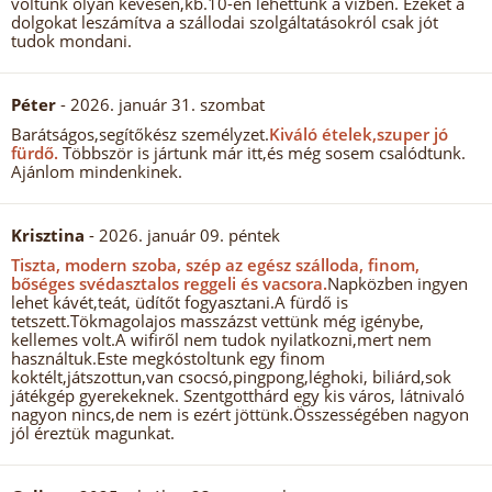
voltunk olyan kevesen,kb.10-en lehettünk a vízben. Ezeket a
dolgokat leszámítva a szállodai szolgáltatásokról csak jót
tudok mondani.
Péter
- 2026. január 31. szombat
Barátságos,segítőkész személyzet.
Kiváló ételek,szuper jó
fürdő.
Többször is jártunk már itt,és még sosem csalódtunk.
Ajánlom mindenkinek.
Krisztina
- 2026. január 09. péntek
Tiszta, modern szoba, szép az egész szálloda, finom,
bőséges svédasztalos reggeli és vacsora.
Napközben ingyen
lehet kávét,teát, üdítőt fogyasztani.A fürdő is
tetszett.Tökmagolajos masszázst vettünk még igénybe,
kellemes volt.A wifiről nem tudok nyilatkozni,mert nem
használtuk.Este megkóstoltunk egy finom
koktélt,játszottun,van csocsó,pingpong,léghoki, biliárd,sok
játékgép gyerekeknek. Szentgotthárd egy kis város, látnivaló
nagyon nincs,de nem is ezért jöttünk.Összességében nagyon
jól éreztük magunkat.