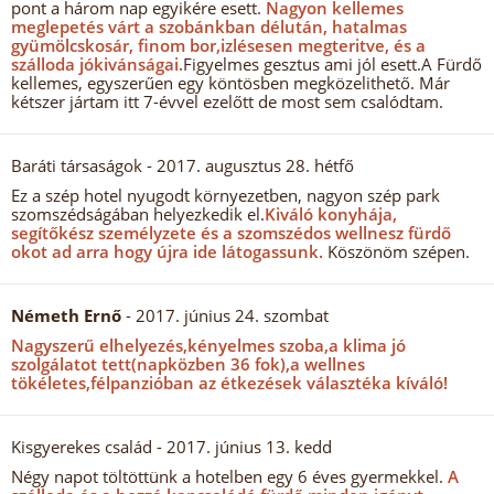
pont a három nap egyikére esett.
Nagyon kellemes
meglepetés várt a szobánkban délután, hatalmas
gyümölcskosár, finom bor,izlésesen megteritve, és a
szálloda jókivánságai.
Figyelmes gesztus ami jól esett.A Fürdő
kellemes, egyszerűen egy köntösben megközelithető. Már
kétszer jártam itt 7-évvel ezelőtt de most sem csalódtam.
Baráti társaságok
- 2017. augusztus 28. hétfő
Ez a szép hotel nyugodt környezetben, nagyon szép park
szomszédságában helyezkedik el.
Kiváló konyhája,
segítőkész személyzete és a szomszédos wellnesz fürdő
okot ad arra hogy újra ide látogassunk.
Köszönöm szépen.
Németh Ernő
- 2017. június 24. szombat
Nagyszerű elhelyezés,kényelmes szoba,a klima jó
szolgálatot tett(napközben 36 fok),a wellnes
tökéletes,félpanzióban az étkezések választéka kíváló!
Kisgyerekes család
- 2017. június 13. kedd
Négy napot töltöttünk a hotelben egy 6 éves gyermekkel.
A