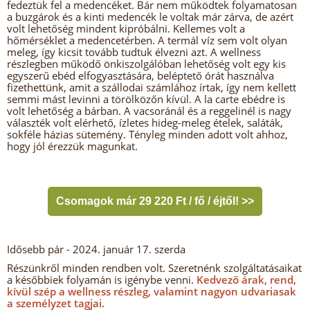
fedeztük fel a medencéket. Bár nem működtek folyamatosan
a buzgárok és a kinti medencék le voltak már zárva, de azért
volt lehetőség mindent kipróbálni. Kellemes volt a
hőmérséklet a medencetérben. A termál víz sem volt olyan
meleg, így kicsit tovább tudtuk élvezni azt. A wellness
részlegben működő önkiszolgálóban lehetőség volt egy kis
egyszerű ebéd elfogyasztására, beléptető órát használva
fizethettünk, amit a szállodai számlához írtak, így nem kellett
semmi mást levinni a törölközőn kívül. A la carte ebédre is
volt lehetőség a bárban. A vacsoránál és a reggelinél is nagy
választék volt elérhető, ízletes hideg-meleg ételek, saláták,
sokféle házias sütemény. Tényleg minden adott volt ahhoz,
hogy jól érezzük magunkat.
Csomagok már 29 220 Ft / fő / éjtől! >>
Idősebb pár
- 2024. január 17. szerda
Részünkről minden rendben volt. Szeretnénk szolgáltatásaikat
a későbbiek folyamán is igénybe venni.
Kedvező árak, rend,
kívül szép a wellness részleg, valamint nagyon udvariasak
a személyzet tagjai.