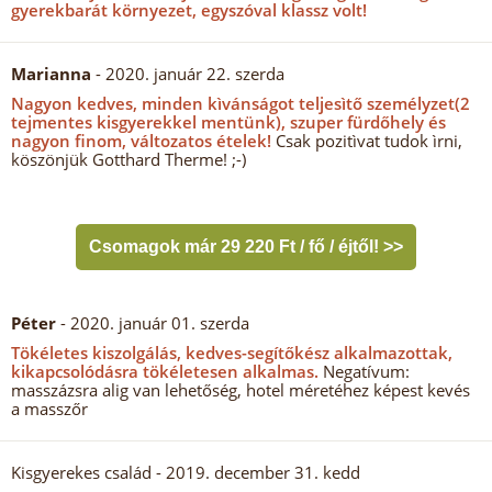
gyerekbarát környezet, egyszóval klassz volt!
Marianna
- 2020. január 22. szerda
Nagyon kedves, minden kìvánságot teljesìtő személyzet(2
tejmentes kisgyerekkel mentünk), szuper fürdőhely és
nagyon finom, változatos ételek!
Csak pozitìvat tudok ìrni,
köszönjük Gotthard Therme! ;-)
Csomagok már 29 220 Ft / fő / éjtől! >>
Péter
- 2020. január 01. szerda
Tökéletes kiszolgálás, kedves-segítőkész alkalmazottak,
kikapcsolódásra tökéletesen alkalmas.
Negatívum:
masszázsra alig van lehetőség, hotel méretéhez képest kevés
a masszőr
Kisgyerekes család
- 2019. december 31. kedd