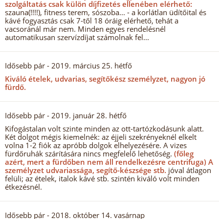
szolgáltatás csak külön díjfizetés ellenében elérhető:
szauna(!!!!), fitness terem, sószoba... - a korlátlan üdítőital és
kávé fogyasztás csak 7-től 18 óráig elérhető, tehát a
vacsoránál már nem. Minden egyes rendelésnél
automatikusan szervízdíjat számolnak fel...
Idősebb pár
- 2019. március 25. hétfő
Kiváló ételek, udvarias, segítőkész személyzet, nagyon jó
fürdő.
Idősebb pár
- 2019. január 28. hétfő
Kifogástalan volt szinte minden az ott-tartózkodásunk alatt.
Két dolgot mégis kiemelnék: az éjjeli szekrényeknél elkelt
volna 1-2 fiók az apróbb dolgok elhelyezésére. A vizes
fürdőruhák szárítására nincs megfelelő lehetőség.
(főleg
azért, mert a fürdőben nem áll rendelkezésre centrifuga) A
személyzet udvariassága, segítő-készsége stb.
jóval átlagon
felüli; az ételek, italok kávé stb. szintén kiváló volt minden
étkezésnél.
Idősebb pár
- 2018. október 14. vasárnap