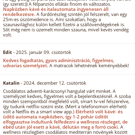
így szereti:)) A félpanziós ellátás finom és változatos.
Napközben kávé és italautomata ingyenesen áll
rendelkezésre.
A fürdőrészleg szintén jól felszerelt, van egy
25m-es úszómedence is. Ami szokatlan, hogy a
szaunavilághoz külön kellett fizetni a szállóvendégeknek is.
Sőt még nem is üzemelt minden szauna, mivel kevés vendég
volt.
Edit
- 2025. január 09. csütörtök
Kedves fogadtatás, gyors adminisztráció, figyelmes,
udvarias személyzet.
A matracok lehetnének keményebbek!
Katalin
- 2024. december 12. csütörtök
Csodálatos adventi-karácsonyi hangulat várt minket. A
személyzet kedves, figyelmes volt a bejelentkezésnél. A szoba
minden szempontból megfelelő volt, smart tv-vel felszerelve,
így tudunk netflix-szezni este. (Mert a telefonomon elérhető
volt a Netflix és a smart view app.
) Elérhető volt kávé- és
üdítő automata napközben, így 1-2 pohár üdítőt
elfogyasztva indultunk felfedezni a wellness részleget, de
ebéd után jól esett a kávé, délután meg a forró csoki.
A
wellness részlegben csodálatos mediterrán növények között