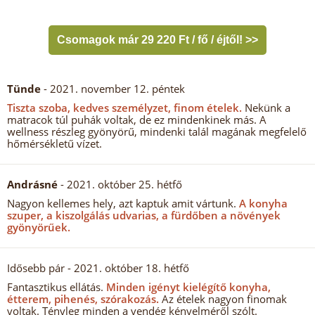
Csomagok már 29 220 Ft / fő / éjtől! >>
Tünde
- 2021. november 12. péntek
Tiszta szoba, kedves személyzet, finom ételek.
Nekünk a
matracok túl puhák voltak, de ez mindenkinek más. A
wellness részleg gyönyörű, mindenki talál magának megfelelő
hőmérsékletű vízet.
Andrásné
- 2021. október 25. hétfő
Nagyon kellemes hely, azt kaptuk amit vártunk.
A konyha
szuper, a kiszolgálás udvarias, a fürdőben a növények
gyönyörűek.
Idősebb pár
- 2021. október 18. hétfő
Fantasztikus ellátás.
Minden igényt kielégítő konyha,
étterem, pihenés, szórakozás.
Az ételek nagyon finomak
voltak. Tényleg minden a vendég kényelméről szólt.