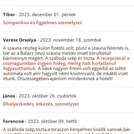
Tibor
- 2023. december 01. péntek
Szimpatikus és figyelmes személyzet
Veress Orsolya
- 2023. november 18. szombat
A szauna részleg külön fizetős volt, plusz a szauna felöntés is,
bár az a Balázs nevű szauna mester miatt körülbelüli
bármennyit megért. A szálloda szép és tiszta.
A recepciónál a
csomagunkban ingyen hideg, meleg italt korlátlanul
fogyaszthattuk.
A kávé nagyon finom volt egyedül az üdítő
autómata volt ami hagyott némi kivetnivalót, de inkább vizet
ittunk. Összességében ajánlom mindenkinek a hotelt!
János
- 2023. október 26. csütörtök
Elhelyezkedés, étkezés, személyzet
Ferencné
- 2023. október 09. hétfő
A szálloda szép,tiszta,a teraszon kényelmes kiülők vannak,bár