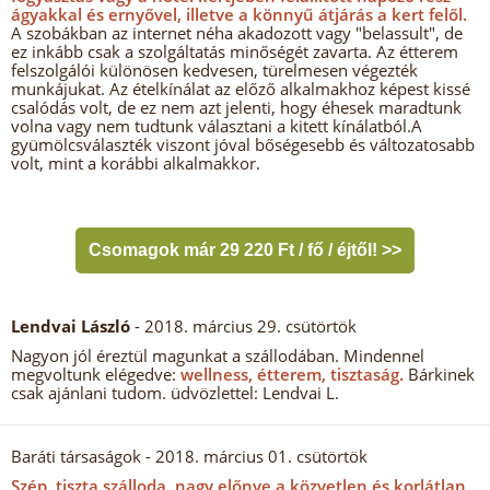
ágyakkal és ernyővel, illetve a könnyű átjárás a kert felől.
A szobákban az internet néha akadozott vagy "belassult", de
ez inkább csak a szolgáltatás minőségét zavarta. Az étterem
felszolgálói különösen kedvesen, türelmesen végezték
munkájukat. Az ételkínálat az előző alkalmakhoz képest kissé
csalódás volt, de ez nem azt jelenti, hogy éhesek maradtunk
volna vagy nem tudtunk választani a kitett kínálatból.A
gyümölcsválaszték viszont jóval bőségesebb és változatosabb
volt, mint a korábbi alkalmakkor.
Csomagok már 29 220 Ft / fő / éjtől! >>
Lendvai László
- 2018. március 29. csütörtök
Nagyon jól éreztül magunkat a szállodában. Mindennel
megvoltunk elégedve:
wellness, étterem, tisztaság.
Bárkinek
csak ajánlani tudom. üdvözlettel: Lendvai L.
Baráti társaságok
- 2018. március 01. csütörtök
Szép, tiszta szálloda, nagy előnye a közvetlen és korlátlan