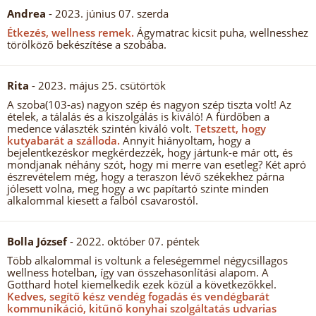
Andrea
- 2023. június 07. szerda
Étkezés, wellness remek.
Ágymatrac kicsit puha, wellnesshez
törölköző bekészítése a szobába.
Rita
- 2023. május 25. csütörtök
A szoba(103-as) nagyon szép és nagyon szép tiszta volt! Az
ételek, a tálalás és a kiszolgálás is kiváló! A fürdőben a
medence választék szintén kiváló volt.
Tetszett, hogy
kutyabarát a szálloda.
Annyit hiányoltam, hogy a
bejelentkezéskor megkérdezzék, hogy jártunk-e már ott, és
mondjanak néhány szót, hogy mi merre van esetleg? Két apró
észrevételem még, hogy a teraszon lévő székekhez párna
jólesett volna, meg hogy a wc papítartó szinte minden
alkalommal kiesett a falból csavarostól.
Bolla József
- 2022. október 07. péntek
Több alkalommal is voltunk a feleségemmel négycsillagos
wellness hotelban, így van összehasonlítási alapom. A
Gotthard hotel kiemelkedik ezek közül a következőkkel.
Kedves, segítő kész vendég fogadás és vendégbarát
kommunikáció, kitűnő konyhai szolgáltatás udvarias