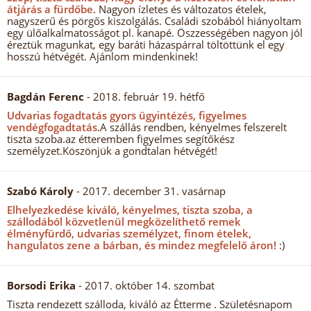
átjárás a fürdőbe.
Nagyon ízletes és változatos ételek,
nagyszerű és pörgős kiszolgálás. Családi szobából hiányoltam
egy ülőalkalmatosságot pl. kanapé. Öszzességében nagyon jól
éreztük magunkat, egy baráti házaspárral töltöttünk el egy
hosszú hétvégét. Ajánlom mindenkinek!
Bagdán Ferenc
- 2018. február 19. hétfő
Udvarias fogadtatás gyors ügyintézés, figyelmes
vendégfogadtatás.
A szállás rendben, kényelmes felszerelt
tiszta szoba.az étteremben figyelmes segítőkész
személyzet.Köszönjük a gondtalan hétvégét!
Szabó Károly
- 2017. december 31. vasárnap
Elhelyezkedése kiváló, kényelmes, tiszta szoba, a
szállodából közvetlenül megközelíthető remek
élményfürdő, udvarias személyzet, finom ételek,
hangulatos zene a bárban, és mindez megfelelő áron!
:)
Borsodi Erika
- 2017. október 14. szombat
Tiszta rendezett szálloda, kiváló az Étterme . Születésnapom