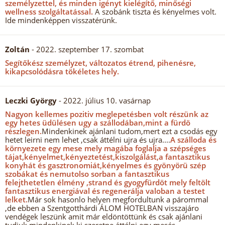
személyzettel, és minden igényt kielégítő, minőségi
wellness szolgáltatással.
A szobánk tiszta és kényelmes volt.
Ide mindenképpen visszatérünk.
Zoltán
- 2022. szeptember 17. szombat
Segítőkész személyzet, változatos étrend, pihenésre,
kikapcsolódásra tökéletes hely.
Leczki György
- 2022. július 10. vasárnap
Nagyon kellemes pozitiv meglepetésben volt részünk az
egy hetes üdülésen ugy a szállodában,mint a fürdö
részlegen.
Mindenkinek ajánlani tudom,mert ezt a csodás egy
hetet leirni nem lehet ,csak áttélni ujra és ujra....
A szálloda és
környezete egy mese mely magába foglalja a szépséges
tájat,kényelmet,kényeztetést,kiszolgálást,a fantasztikus
konyhát és gasztronomiát,kényelmes és gyönyörü szép
szobákat és nemutolso sorban a fantasztikus
felejthetetlen élmény ,strand és gyogyfürdöt mely feltölt
fantasztikus energiával és regenerálja valoban a testet
lelket.
Már sok hasonlo helyen megfordultunk a párommal
,de ebben a Szentgotthárdi ÁLOM HOTELBAN visszajáro
vendégek leszünk amit már eldöntöttünk és csak ajánlani