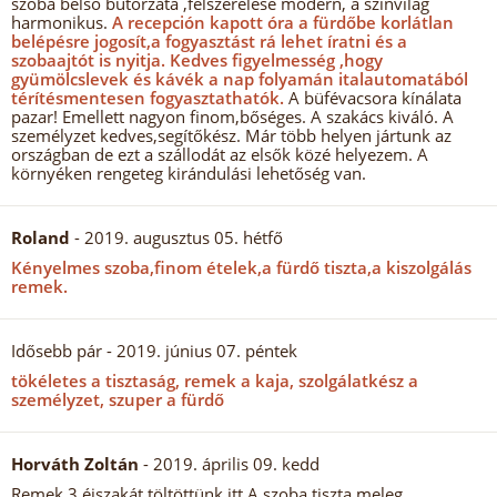
szoba belső bútorzata ,felszerelése modern, a színvilág
harmonikus.
A recepción kapott óra a fürdőbe korlátlan
belépésre jogosít,a fogyasztást rá lehet íratni és a
szobaajtót is nyitja.
Kedves figyelmesség ,hogy
gyümölcslevek és kávék a nap folyamán italautomatából
térítésmentesen fogyasztathatók.
A büfévacsora kínálata
pazar! Emellett nagyon finom,bőséges. A szakács kiváló. A
személyzet kedves,segítőkész. Már több helyen jártunk az
országban de ezt a szállodát az elsők közé helyezem. A
környéken rengeteg kirándulási lehetőség van.
Roland
- 2019. augusztus 05. hétfő
Kényelmes szoba,finom ételek,a fürdő tiszta,a kiszolgálás
remek.
Idősebb pár
- 2019. június 07. péntek
tökéletes a tisztaság, remek a kaja, szolgálatkész a
személyzet, szuper a fürdő
Horváth Zoltán
- 2019. április 09. kedd
Remek 3 éjszakát töltöttünk itt.A szoba tiszta,meleg