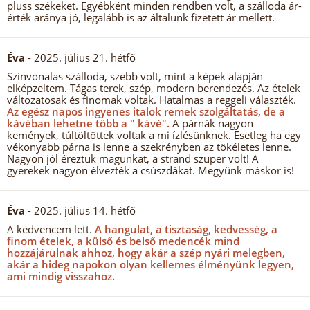
plüss székeket. Egyébként minden rendben volt, a szálloda ár-
érték aránya jó, legalább is az általunk fizetett ár mellett.
Éva
- 2025. július 21. hétfő
Színvonalas szálloda, szebb volt, mint a képek alapján
elképzeltem. Tágas terek, szép, modern berendezés. Az ételek
változatosak és finomak voltak. Hatalmas a reggeli választék.
Az egész napos ingyenes italok remek szolgáltatás, de a
kávéban lehetne több a " kávé".
A párnák nagyon
kemények, túltöltöttek voltak a mi ízlésünknek. Esetleg ha egy
vékonyabb párna is lenne a szekrényben az tökéletes lenne.
Nagyon jól éreztük magunkat, a strand szuper volt! A
gyerekek nagyon élvezték a csúszdákat. Megyünk máskor is!
Éva
- 2025. július 14. hétfő
A kedvencem lett.
A hangulat, a tisztaság, kedvesség, a
finom ételek, a külső és belső medencék mind
hozzájárulnak ahhoz, hogy akár a szép nyári melegben,
akár a hideg napokon olyan kellemes élményünk legyen,
ami mindig visszahoz.