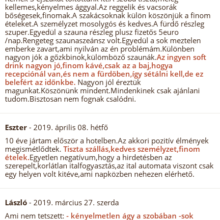
kellemes,kényelmes ággyal.Az reggelik és vacsorák
bőségesek,finomak.A szakácsoknak külön köszönjük a finom
ételeket.A személyzet mosolygós és kedves.A fürdő részleg
szuper.Egyedül a szauna részleg plusz fizetős 5euro
/nap.Rengeteg szaunaszeánsz volt.Egyedül a sok meztelen
emberke zavart,ami nyilván az én problémám.Különben
nagyon jók a gőzkbinok,külömböző szaunák.
Az ingyen soft
drink nagyon jó,finom kávé,csak az a baj,hogya
recepciónál van,és nem a fürdöben,így sétálni kell,de ez
belefért az időnkbe.
Nagyon jól éreztük
magunkat.Köszönünk mindent.Mindenkinek csak ajánlani
tudom.Bisztosan nem fognak csalódni.
Eszter
- 2019. április 08. hétfő
10 éve jártam először a hotelben.Az akkori pozitív élmények
megismétlődtek.
Tiszta szállás,kedves személyzet,finom
ételek.
Egyetlen negatívum,hogy a hirdetésben az
szerepelt,korlátlan italfogyasztás,az ital automata viszont csak
egy helyen volt kitéve,ami napközben nehezen elérhető.
László
- 2019. március 27. szerda
Ami nem tetszett:
- kényelmetlen ágy a szobában -sok