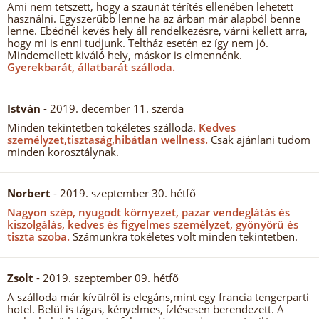
Ami nem tetszett, hogy a szaunát térítés ellenében lehetett
használni. Egyszerűbb lenne ha az árban már alapból benne
lenne. Ebédnél kevés hely áll rendelkezésre, várni kellett arra,
hogy mi is enni tudjunk. Teltház esetén ez így nem jó.
Mindemellett kiváló hely, máskor is elmennénk.
Gyerekbarát, állatbarát szálloda.
István
- 2019. december 11. szerda
Minden tekintetben tökéletes szálloda.
Kedves
személyzet,tisztaság,hibátlan wellness.
Csak ajánlani tudom
minden korosztálynak.
Norbert
- 2019. szeptember 30. hétfő
Nagyon szép, nyugodt környezet, pazar vendeglátás és
kiszolgálás, kedves és figyelmes személyzet, gyönyörű és
tiszta szoba.
Számunkra tökéletes volt minden tekintetben.
Zsolt
- 2019. szeptember 09. hétfő
A szálloda már kívülről is elegáns,mint egy francia tengerparti
hotel. Belül is tágas, kényelmes, ízlésesen berendezett. A