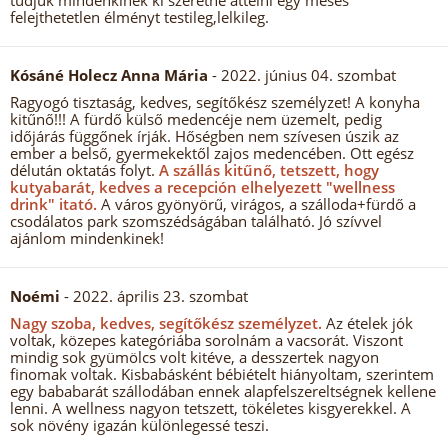
tudjuk mindenkinek ki szeretne áttélni egy mesés
felejthetetlen élményt testileg,lelkileg.
Kósáné Holecz Anna Mária
- 2022. június 04. szombat
Ragyogó tisztaság, kedves, segítőkész személyzet! A konyha
kitűnő!!! A fürdő külső medencéje nem üzemelt, pedig
időjárás függőnek írják. Hőségben nem szívesen úszik az
ember a belső, gyermekektől zajos medencében. Ott egész
délután oktatás folyt.
A szállás kitűnő, tetszett, hogy
kutyabarát, kedves a recepción elhelyezett "wellness
drink" itató.
A város gyönyörű, virágos, a szálloda+fürdő a
csodálatos park szomszédságában található. Jó szívvel
ajánlom mindenkinek!
Noémi
- 2022. április 23. szombat
Nagy szoba, kedves, segítőkész személyzet.
Az ételek jók
voltak, közepes kategóriába sorolnám a vacsorát. Viszont
mindig sok gyümölcs volt kitéve, a desszertek nagyon
finomak voltak. Kisbabásként bébiételt hiányoltam, szerintem
egy bababarát szállodában ennek alapfelszereltségnek kellene
lenni. A wellness nagyon tetszett, tökéletes kisgyerekkel. A
sok növény igazán különlegessé teszi.