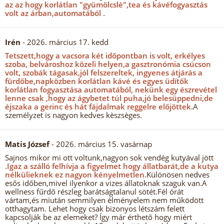
az az hogy korlátlan "gyümölcslè",tea és kávéfogyasztás
volt az árban,automatából .
Irén
- 2026. március 17. kedd
Tetszett,hogy a vacsora két időpontban is volt, erkélyes
szoba, belvároshoz közeli helyen,a gasztronómia csúcson
volt, szobák tágasak,jól felszereltek, ingyenes átjárás a
fürdőbe,napközben korlátlan kávé és egyes üdítők
korlátlan fogyasztása automatából, nekünk egy észrevétel
lenne csak ,hogy az ágybetet túl puha,jó belesüppedni,de
éjszaka a gerinc és hát fájdalmak reggelre előjöttek.
A
személyzet is nagyon kedves kèszsèges.
Matis József
- 2026. március 15. vasárnap
Sajnos mikor mi ott voltunk,nagyon sok vendég kutyával jött
.
Igaz a szálló felhívja a figyelmet hogy állatbarát,de a kutya
nélkülieknek ez nagyon kényelmetlen.
Különösen nedves
esős időben,mivel ilyenkor a vizes állatoknak szaguk van.A
wellness fűrdő részleg barátságtalanul sötét.Fél órát
vártam,és miután semmilyen élményelem nem működött
otthagytam. Lehet hogy csak bizonyos létszám felett
kapcsolják be az elemeket? Így már érthető hogy miért