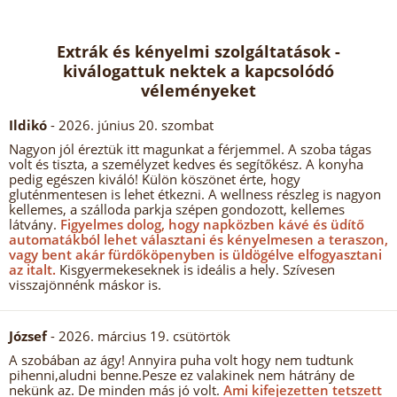
Extrák és kényelmi szolgáltatások -
kiválogattuk nektek a kapcsolódó
véleményeket
Ildikó
- 2026. június 20. szombat
Nagyon jól éreztük itt magunkat a férjemmel. A szoba tágas
volt és tiszta, a személyzet kedves és segítőkész. A konyha
pedig egészen kiváló! Külön köszönet érte, hogy
gluténmentesen is lehet étkezni. A wellness részleg is nagyon
kellemes, a szálloda parkja szépen gondozott, kellemes
látvány.
Figyelmes dolog, hogy napközben kávé és üdítő
automatákból lehet választani és kényelmesen a teraszon,
vagy bent akár fürdőköpenyben is üldögélve elfogyasztani
az italt.
Kisgyermekeseknek is ideális a hely. Szívesen
visszajönnénk máskor is.
József
- 2026. március 19. csütörtök
A szobában az ágy! Annyira puha volt hogy nem tudtunk
pihenni,aludni benne.Pesze ez valakinek nem hátrány de
nekünk az. De minden más jó volt.
Ami kifejezetten tetszett