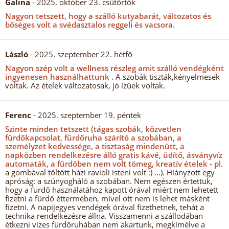
Galina
- 2025. október 23. csütörtök
Nagyon tetszett, hogy a szálló kutyabarát, változatos és
bőséges volt a svédasztalos reggeli és vacsora.
László
- 2025. szeptember 22. hétfő
Nagyon szép volt a wellness részleg amit szálló vendégként
ingyenesen használhattunk .
A szobák tiszták,kényelmesek
voltak. Az ételek változatosak, jó ízüek voltak.
Ferenc
- 2025. szeptember 19. péntek
Szinte minden tetszett (tágas szobák, közvetlen
fürdőkapcsolat, fürdőruha szárító a szobában, a
személyzet kedvessége, a tisztaság mindenütt, a
napközben rendelkezésre álló gratis kávé, üdítő, ásványvíz
automaták, a fürdőben nem volt tömeg, kreatív ételek - pl.
a gombával töltött házi ravioli isteni volt :) ...). Hiányzott egy
apróság: a szúnyogháló a szobában. Nem egészen értettük,
hogy a fürdő használatához kapott órával miért nem lehetett
fizetni a fürdő éttermében, mivel ott nem is lehet másként
fizetni. A napijegyes vendégek órával fizethetnek, tehát a
technika rendelkezésre állna. Visszamenni a szállodában
étkezni vizes fürdőruhában nem akartunk, megkímélve a