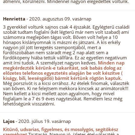
átmenni, körülnézni. Mindennel nagyon elégedettek voltunk.
Henrietta
- 2020. augusztus 09. vasárnap
3 gyerekkel voltunk sajnos csak 4 éjszakát. Egylégterű családi
szobát tudtam foglalni (két légterű már nem volt szabad) ami
számomra meglepően tágas volt. Bőven volt helye a 10
hónapos kislányomnak is mászni és játszani. A kis erkély
nagyon jól jött teregetés szempontjából, mert a
fürdőszobában nem száradt meg 2 nap alatt sem a
fürdőköpeny hiába tettük vállfára. Ez az egyetlen negatívum
amit írni tudok. A személyzet nagyon kedves.
Minden nap
megkérdezték kérünk-e takarítást, sok babás dolog az
előzetes telefonos egyeztetés alapján be volt készítve (
kiságy, bili, leesésgátló) bármit kértünk rögtön kaptuk.
Még porszívót is a kicsi orrához. Az ételek finomak, választék
van bőven. Ki ne felejtsem mekkora kincsek az animátorok!!!
Nem kellett a kicsi mellett azon agyalnom, hogy mivel
foglaljam le a 7 és 9 éves nagytesókat. Remélem lesz még
lehetőségünk visszatérni.
Lajos
- 2020. július 19. vasárnap
Kitűnő, udvarias, figyelmes, és mosolygós, segítőkész
személyzet.
Tisztaság. Nagyon jó, ízletes étel-választék a