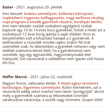
Eszter
- 2021. augusztus 20. péntek
Ami tetszett:
kedves személyzet, kellemes környezet,
napközbeni ingyenes italfogyasztás, nagy wellness részleg,
napi program a kisebb gyerekek részére, kerékpár bérlés.
Ami nem tetszett: családi szobaként egylégterű szobát
kaptunk egy 10 és 14 éves korú gyerekkel, holott a Hotel ezt a
szobatípust 12 éves korig ajánlja a saját oldalán. Kicsi es
kényelmetlen volt a kihúzható kanapé a 2 gyereknek. A
wellnessben a csúszdák minden egész órakor fél órát
üzemeltek csak. Az étteremben a gyerekek nehezen vagy nem
találtak számukra tetsző ételt, ha a gyerekmenüt nem
szerették, egy-egy egyszerűbb, hagyományosabb étel
hiányzott. Esti vacsoránál a salátákhoz nem igazán volt hozzá
illő hús.
Hoffer Marcsi
- 2021. július 22. csütörtök
Nagyon finom, változatos ételek.
A Hotel egész területén
barátságos, figyelmes személyzet.
Külön kiemelném, azt a
részünkről eddig sehol máshol nem látott "pontgyűjtő" akciót
mely a gyermekek számára az étkezéseket örömteli
várakozássá varázsolja, a szülők nagy örömére. Szuper ötlet!