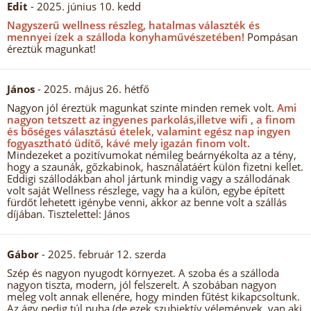
Edit
- 2025. június 10. kedd
Nagyszerű wellness részleg, hatalmas választék és
mennyei ízek a szálloda konyhaművészetében!
Pompásan
éreztük magunkat!
János
- 2025. május 26. hétfő
Nagyon jól éreztük magunkat szinte minden remek volt.
Ami
nagyon tetszett az ingyenes parkolás,illetve wifi , a finom
és bőséges választású ételek, valamint egész nap ingyen
fogyasztható üdítő, kávé mely igazán finom volt.
Mindezeket a pozitívumokat némileg beárnyékolta az a tény,
hogy a szaunák, gőzkabinok, használatáért külön fizetni kellet.
Eddigi szállodákban ahol jártunk mindig vagy a szállodának
volt saját Wellness részlege, vagy ha a külön, egybe épített
fürdőt lehetett igénybe venni, akkor az benne volt a szállás
díjában. Tisztelettel: János
Gábor
- 2025. február 12. szerda
Szép és nagyon nyugodt környezet. A szoba és a szálloda
nagyon tiszta, modern, jól felszerelt. A szobában nagyon
meleg volt annak ellenére, hogy minden fűtést kikapcsoltunk.
Az ágy pedig túl puha (de ezek szubjektív vélemények, van aki