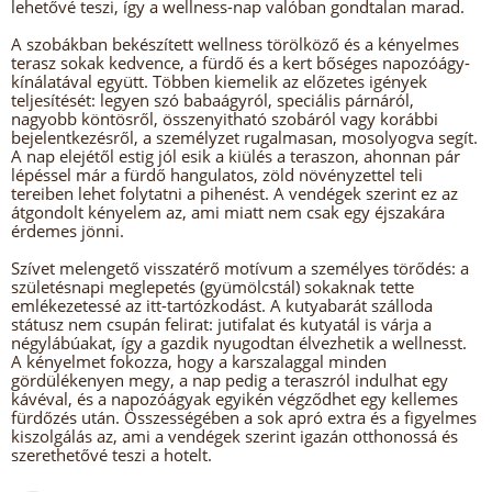
lehetővé teszi, így a wellness-nap valóban gondtalan marad.
A szobákban bekészített wellness törölköző és a kényelmes
terasz sokak kedvence, a fürdő és a kert bőséges napozóágy-
kínálatával együtt. Többen kiemelik az előzetes igények
teljesítését: legyen szó babaágyról, speciális párnáról,
nagyobb köntösről, összenyitható szobáról vagy korábbi
bejelentkezésről, a személyzet rugalmasan, mosolyogva segít.
A nap elejétől estig jól esik a kiülés a teraszon, ahonnan pár
lépéssel már a fürdő hangulatos, zöld növényzettel teli
tereiben lehet folytatni a pihenést. A vendégek szerint ez az
átgondolt kényelem az, ami miatt nem csak egy éjszakára
érdemes jönni.
Szívet melengető visszatérő motívum a személyes törődés: a
születésnapi meglepetés (gyümölcstál) sokaknak tette
emlékezetessé az itt-tartózkodást. A kutyabarát szálloda
státusz nem csupán felirat: jutifalat és kutyatál is várja a
négylábúakat, így a gazdik nyugodtan élvezhetik a wellnesst.
A kényelmet fokozza, hogy a karszalaggal minden
gördülékenyen megy, a nap pedig a teraszról indulhat egy
kávéval, és a napozóágyak egyikén végződhet egy kellemes
fürdőzés után. Összességében a sok apró extra és a figyelmes
kiszolgálás az, ami a vendégek szerint igazán otthonossá és
szerethetővé teszi a hotelt.