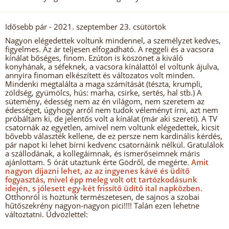
Idősebb pár
- 2021. szeptember 23. csütörtök
Nagyon elégedettek voltunk mindennel, a személyzet kedves,
figyelmes. Az ár teljesen elfogadható. A reggeli és a vacsora
kínálat bőséges, finom. Ezúton is köszönet a kiváló
konyhának, a séfeknek, a vacsora kínálattól el voltunk ájulva,
annyira finoman elkészített és változatos volt minden.
Mindenki megtalálta a maga számítását (tészta, krumpli,
zöldség, gyümölcs, hús: marha, csirke, sertés, hal stb.) A
sütemény, édesség nem az én világom, nem szeretem az
édességet, úgyhogy arról nem tudok véleményt írni, azt nem
próbáltam ki, de jelentős volt a kínálat (már aki szereti). A TV
csatornák az egyetlen, amivel nem voltunk elégedettek, kicsit
bővebb választék kellene, de ez persze nem kardinális kérdés,
pár napot ki lehet bírni kedvenc csatornáink nélkül. Gratulálok
a szállodának, a kollegáimnak, és ismerőseimnek máris
ajánlottam. 5 órát utaztunk érte Gödről, de megérte.
Amit
nagyon díjazni lehet, az az ingyenes kávé és üdítő
fogyasztás, mivel épp meleg volt ott tartózkodásunk
idején, s jólesett egy-két frissítő üdítő ital napközben.
Otthonról is hoztunk természetesen, de sajnos a szobai
hűtőszekrény nagyon-nagyon pici!!!! Talán ezen lehetne
változtatni. Üdvözlettel: