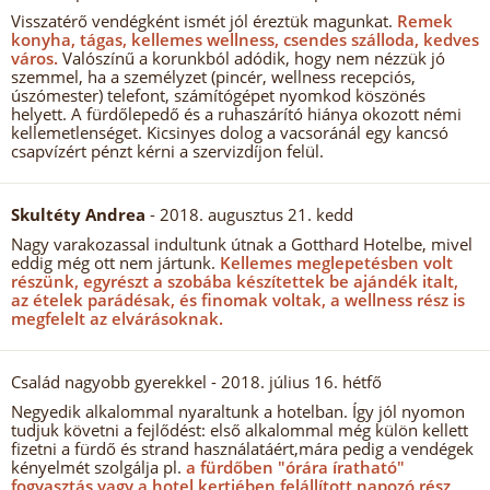
Visszatérő vendégként ismét jól éreztük magunkat.
Remek
konyha, tágas, kellemes wellness, csendes szálloda, kedves
város.
Valószínű a korunkból adódik, hogy nem nézzük jó
szemmel, ha a személyzet (pincér, wellness recepciós,
úszómester) telefont, számítógépet nyomkod köszönés
helyett. A fürdőlepedő és a ruhaszárító hiánya okozott némi
kellemetlenséget. Kicsinyes dolog a vacsoránál egy kancsó
csapvízért pénzt kérni a szervizdíjon felül.
Skultéty Andrea
- 2018. augusztus 21. kedd
Nagy varakozassal indultunk útnak a Gotthard Hotelbe, mivel
eddig még ott nem jártunk.
Kellemes meglepetésben volt
részünk, egyrészt a szobába készítettek be ajándék italt,
az ételek parádésak, és finomak voltak, a wellness rész is
megfelelt az elvárásoknak.
Család nagyobb gyerekkel
- 2018. július 16. hétfő
Negyedik alkalommal nyaraltunk a hotelban. Így jól nyomon
tudjuk követni a fejlődést: első alkalommal még külön kellett
fizetni a fürdő és strand használatáért,mára pedig a vendégek
kényelmét szolgálja pl.
a fürdőben "órára íratható"
fogyasztás vagy a hotel kertjében felállított napozó rész