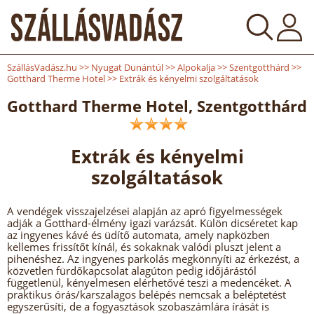
SzállásVadász.hu
>>
Nyugat Dunántúl
>>
Alpokalja
>>
Szentgotthárd
>>
Gotthard Therme Hotel
>>
Extrák és kényelmi szolgáltatások
Gotthard Therme Hotel, Szentgotthárd
Extrák és kényelmi
szolgáltatások
A vendégek visszajelzései alapján az apró figyelmességek
adják a Gotthard-élmény igazi varázsát. Külön dicséretet kap
az ingyenes kávé és üdítő automata, amely napközben
kellemes frissítőt kínál, és sokaknak valódi pluszt jelent a
pihenéshez. Az ingyenes parkolás megkönnyíti az érkezést, a
közvetlen fürdőkapcsolat alagúton pedig időjárástól
függetlenül, kényelmesen elérhetővé teszi a medencéket. A
praktikus órás/karszalagos belépés nemcsak a beléptetést
egyszerűsíti, de a fogyasztások szobaszámlára írását is