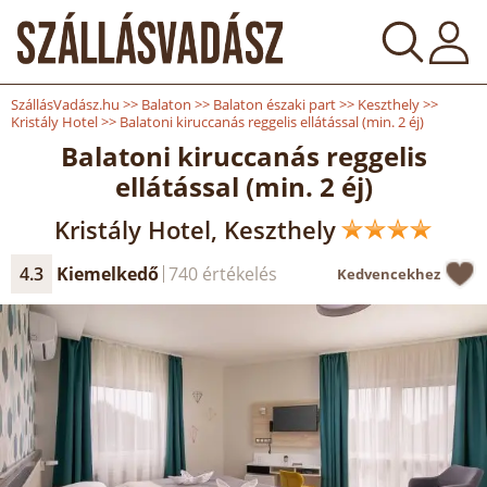
SzállásVadász.hu
>>
Balaton
>>
Balaton északi part
>>
Keszthely
>>
Kristály Hotel
>>
Balatoni kiruccanás reggelis ellátással (min. 2 éj)
Balatoni kiruccanás reggelis
ellátással (min. 2 éj)
Kristály Hotel, Keszthely
4.3
Kiemelkedő
740 értékelés
Kedvencekhez