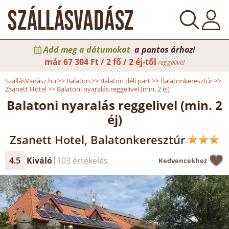
Add meg a dátumokat
a pontos árhoz!
már
67 304 Ft / 2 fő / 2 éj-től
reggelivel
SzállásVadász.hu
>>
Balaton
>>
Balaton déli part
>>
Balatonkeresztúr
>>
Zsanett Hotel
>>
Balatoni nyaralás reggelivel (min. 2 éj)
Balatoni nyaralás reggelivel (min. 2
éj)
Zsanett Hotel, Balatonkeresztúr
4.5
Kiváló
103 értékelés
Kedvencekhez