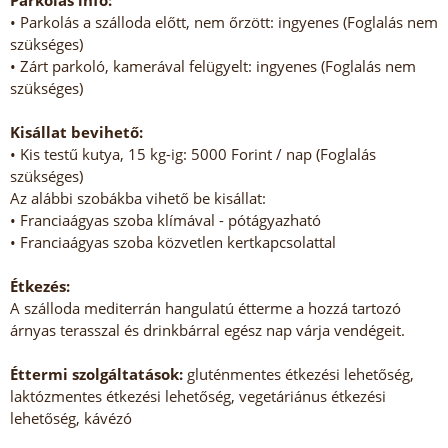
Parkolás info:
• Parkolás a szálloda előtt, nem őrzött: ingyenes (Foglalás nem
szükséges)
• Zárt parkoló, kamerával felügyelt: ingyenes (Foglalás nem
szükséges)
Kisállat bevihető:
• Kis testű kutya, 15 kg-ig: 5000 Forint / nap (Foglalás
szükséges)
Az alábbi szobákba vihető be kisállat:
• Franciaágyas szoba klímával - pótágyazható
• Franciaágyas szoba közvetlen kertkapcsolattal
Étkezés:
A szálloda mediterrán hangulatú étterme a hozzá tartozó
árnyas terasszal és drinkbárral egész nap várja vendégeit.
Éttermi szolgáltatások:
gluténmentes étkezési lehetőség,
laktózmentes étkezési lehetőség, vegetáriánus étkezési
lehetőség, kávézó