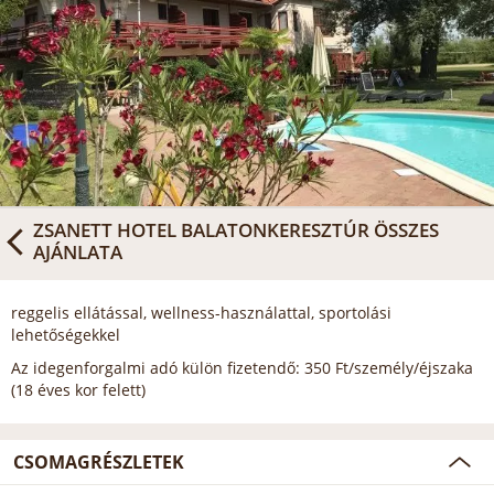
ZSANETT HOTEL BALATONKERESZTÚR
ÖSSZES
AJÁNLATA
reggelis ellátással, wellness-használattal, sportolási
lehetőségekkel
Az idegenforgalmi adó külön fizetendő: 350 Ft/személy/éjszaka
(18 éves kor felett)
CSOMAGRÉSZLETEK